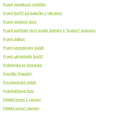
Pravé vanilkové rohlíčky
Pravý bořšč od babičky z Ukrajiny
Pravý medový dort
Pravý pařížský dort podle Zdenky s “krájecí” polevou
Pravý piškot
Pravý segedínský guláš
Pravý ukrajinský boršč
Prdelanka ze Slovácka
Preclíky (Pagáče)
Prezidentský guláš
Pribiňáčkové řezy
PRIMA hrnec s rajčaty
PRIMA kuřecí závitky