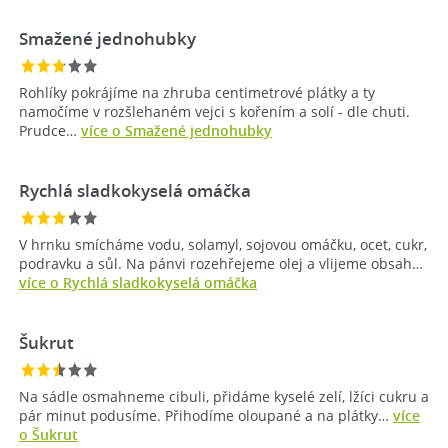
Smažené jednohubky
Rohlíky pokrájíme na zhruba centimetrové plátky a ty
namočíme v rozšlehaném vejci s kořením a solí - dle chuti.
Prudce…
více o Smažené jednohubky
Rychlá sladkokyselá omáčka
V hrnku smícháme vodu, solamyl, sojovou omáčku, ocet, cukr,
podravku a sůl. Na pánvi rozehřejeme olej a vlijeme obsah…
více o Rychlá sladkokyselá omáčka
Šukrut
Na sádle osmahneme cibuli, přidáme kyselé zelí, lžíci cukru a
pár minut podusíme. Přihodíme oloupané a na plátky…
více
o Šukrut