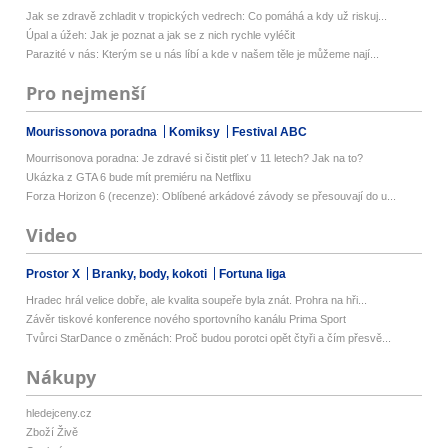
Jak se zdravě zchladit v tropických vedrech: Co pomáhá a kdy už riskuj...
Úpal a úžeh: Jak je poznat a jak se z nich rychle vyléčit
Parazité v nás: Kterým se u nás líbí a kde v našem těle je můžeme nají...
Pro nejmenší
Mourissonova poradna
Komiksy
Festival ABC
Mourrisonova poradna: Je zdravé si čistit pleť v 11 letech? Jak na to?
Ukázka z GTA 6 bude mít premiéru na Netflixu
Forza Horizon 6 (recenze): Oblíbené arkádové závody se přesouvají do u...
Video
Prostor X
Branky, body, kokoti
Fortuna liga
Hradec hrál velice dobře, ale kvalita soupeře byla znát. Prohra na hři...
Závěr tiskové konference nového sportovního kanálu Prima Sport
Tvůrci StarDance o změnách: Proč budou porotci opět čtyři a čím přesvě...
Nákupy
hledejceny.cz
Zboží Živě