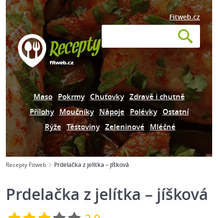
Fitweb.cz
Maso
Pokrmy
Chuťovky
Zdravě i chutně
Přílohy
Moučníky
Nápoje
Polévky
Ostatní
Rýže
Těstoviny
Zeleninové
Mléčné
Recepty Fitweb
Prdelačka z jelítka – jíšková
Prdelačka z jelítka – jíšková