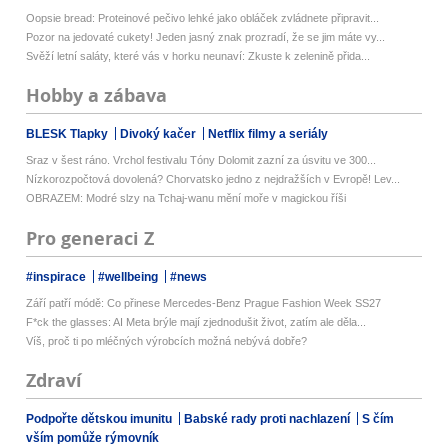
Oopsie bread: Proteinové pečivo lehké jako obláček zvládnete připravit...
Pozor na jedovaté cukety! Jeden jasný znak prozradí, že se jim máte vy...
Svěží letní saláty, které vás v horku neunaví: Zkuste k zelenině přida...
Hobby a zábava
BLESK Tlapky
Divoký kačer
Netflix filmy a seriály
Sraz v šest ráno. Vrchol festivalu Tóny Dolomit zazní za úsvitu ve 300...
Nízkorozpočtová dovolená? Chorvatsko jedno z nejdražších v Evropě! Lev...
OBRAZEM: Modré slzy na Tchaj-wanu mění moře v magickou říši
Pro generaci Z
#inspirace
#wellbeing
#news
Září patří módě: Co přinese Mercedes-Benz Prague Fashion Week SS27
F*ck the glasses: AI Meta brýle mají zjednodušit život, zatím ale děla...
Víš, proč ti po mléčných výrobcích možná nebývá dobře?
Zdraví
Podpořte dětskou imunitu
Babské rady proti nachlazení
S čím
vším pomůže rýmovník