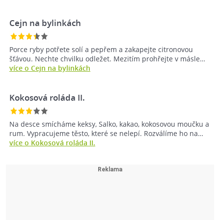
Cejn na bylinkách
Porce ryby potřete solí a pepřem a zakapejte citronovou
šťávou. Nechte chvilku odležet. Mezitím prohřejte v másle…
více o Cejn na bylinkách
Kokosová roláda II.
Na desce smícháme keksy, Salko, kakao, kokosovou moučku a
rum. Vypracujeme těsto, které se nelepí. Rozválíme ho na…
více o Kokosová roláda II.