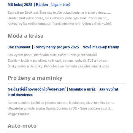
MS hokej 2025
Biatlon
Liga mistrů
Zadražil po Besiktasi: Štve nás to. Ale pokud budeme hrát jako dnes......
Hradec hrál velice dobře, ale kvalita soupeře byla znát. Prohra na hři...
Kozlovi vyšla změna formace: Takhle chceme hrát! Výhru zařídili sváteč...
Móda a krása
Jak zhubnout
Trendy nehty pro jaro 2025
Nové make-up trendy
Jak vybrat barvu, která vám bude slušet? Tohle je rozhodující
Zasklení lodžie v paneláku: kolik stojí, co musí schválit SVJ a kdy se...
Šmiky šmiky u Bereniky. Kohoutová se rozhodla zásadně změnit účes
Pro ženy a maminky
Nejčastější novoroční předsevzetí
Miminko a mráz
Jak vybírat
letní dovolenou
Konec nudného ladění do jednoho dekoru: Naučte se, jak v interiéru kom...
Hlasatelka a moderátorka Saskia Burešová (80) - Smrt manžela ji zdrtil...
Veggie Burritos
Auto-moto