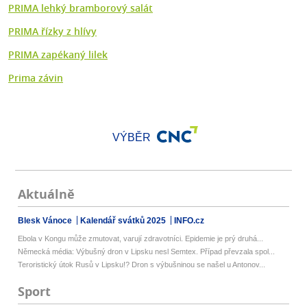
PRIMA lehký bramborový salát
PRIMA řízky z hlívy
PRIMA zapékaný lilek
Prima závin
VÝBĚR
Aktuálně
Blesk Vánoce
Kalendář svátků 2025
INFO.cz
Ebola v Kongu může zmutovat, varují zdravotníci. Epidemie je prý druhá...
Německá média: Výbušný dron v Lipsku nesl Semtex. Případ převzala spol...
Teroristický útok Rusů v Lipsku!? Dron s výbušninou se našel u Antonov...
Sport