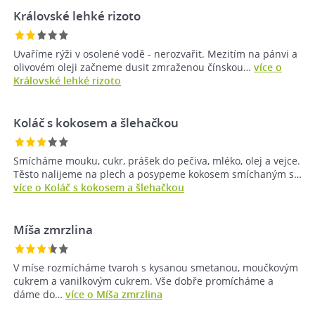
Královské lehké rizoto
Uvaříme rýži v osolené vodě - nerozvařit. Mezitím na pánvi a
olivovém oleji začneme dusit zmraženou čínskou…
více o
Královské lehké rizoto
Koláč s kokosem a šlehačkou
Smícháme mouku, cukr, prášek do pečiva, mléko, olej a vejce.
Těsto nalijeme na plech a posypeme kokosem smíchaným s…
více o Koláč s kokosem a šlehačkou
Míša zmrzlina
V míse rozmícháme tvaroh s kysanou smetanou, moučkovým
cukrem a vanilkovým cukrem. Vše dobře promícháme a
dáme do…
více o Míša zmrzlina