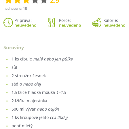
2.9
hodnoceno:
10
Příprava:
Porce:
Kalorie:
neuvedeno
neuvedeno
neuvedeno
Suroviny
1
ks cibule
malá nebo jen půlka
sůl
2
stroužek česnek
sádlo
nebo olej
1,5
lžíce hladká mouka
1–1,5
2
lžička majoránka
500
ml vývar
nebo bujón
1
ks kroupové jelito
cca 200 g
pepř mletý