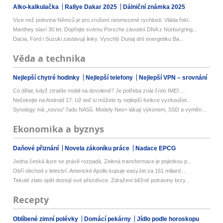
Alko-kalkulačka
Rallye Dakar 2025
Dálniční známka 2025
Více než polovina Němců je pro zrušení neomezené rychlosti. Vláda řekl...
Manthey slaví 30 let: Dopřejte svému Porsche závodní DNA z Nürburgring...
Dacia, Ford i Suzuki zastavují linky. Vyschlý Dunaj drtí energetiku Ba...
Věda a technika
Nejlepší chytré hodinky
Nejlepší telefony
Nejlepší VPN – srovnání
Co dělat, když ztratíte mobil na dovolené? Je potřeba znát číslo IMEI ...
Nečekejte na Android 17. Už teď si můžete ty nejlepší funkce vyzkoušet...
Synology má „novou“ řadu NASů. Modely Neo+ lákají výkonem, SSD a vyměn...
Ekonomika a byznys
Daňové přiznání
Novela zákoníku práce
Nadace EPCG
Jedna česká iluze se právě rozpadá. Zelená transformace je pojistkou p...
Obří obchod v letectví. Americké Apollo kupuje easyJet za 161 miliard ...
Tekuté zlato opět dostojí své přezdívce. Zdražení běžné potraviny brzy...
Recepty
Oblíbené zimní polévky
Domácí pekárny
Jídlo podle horoskopu