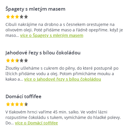
Špagety s mletým masem
Cibuli nakrájíme na drobno a s česnekem orestujeme na
olivovém oleji. Poté přidáme maso a řádně opepříme. když je
maso…
více o Špagety s mletým masem
Jahodové řezy s bílou čokoládou
Žloutky ušleháme s cukrem do pěny, do které postupně po
lžících přidáme vodu a olej. Potom přimícháme mouku a
kakao a…
více o Jahodové řezy s bílou čokoládou
Domácí toffifee
V tlakovém hrnci vaříme 45 min. salko. Ve vodní lázni
rozpustíme čokoládu s tukem, vymícháme do hladké polevy.
Do…
více o Domácí toffifee