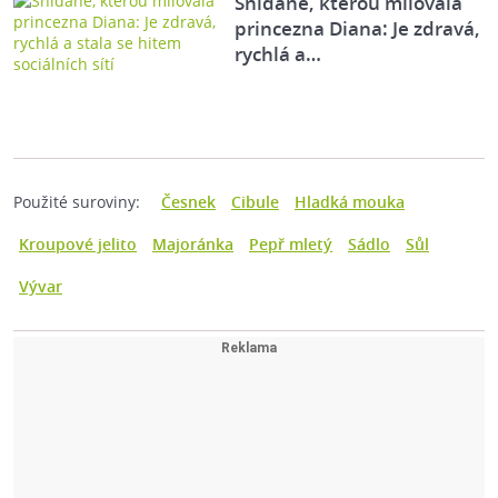
Snídaně, kterou milovala
princezna Diana: Je zdravá,
rychlá a…
Použité suroviny:
Česnek
Cibule
Hladká mouka
Kroupové jelito
Majoránka
Pepř mletý
Sádlo
Sůl
Vývar