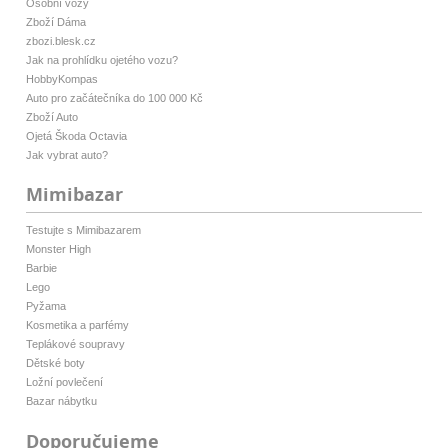
Osobní vozy
Zboží Dáma
zbozi.blesk.cz
Jak na prohlídku ojetého vozu?
HobbyKompas
Auto pro začátečníka do 100 000 Kč
Zboží Auto
Ojetá Škoda Octavia
Jak vybrat auto?
Mimibazar
Testujte s Mimibazarem
Monster High
Barbie
Lego
Pyžama
Kosmetika a parfémy
Teplákové soupravy
Dětské boty
Ložní povlečení
Bazar nábytku
Doporučujeme