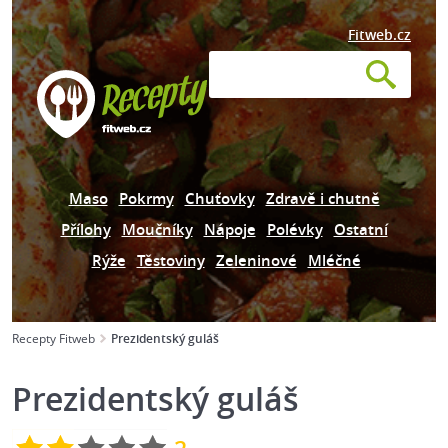
Fitweb.cz
Maso
Pokrmy
Chuťovky
Zdravě i chutně
Přílohy
Moučníky
Nápoje
Polévky
Ostatní
Rýže
Těstoviny
Zeleninové
Mléčné
Recepty Fitweb
Prezidentský guláš
Prezidentský guláš