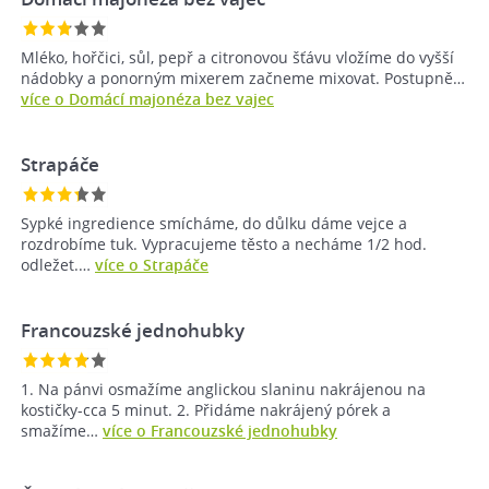
Mléko, hořčici, sůl, pepř a citronovou šťávu vložíme do vyšší
nádobky a ponorným mixerem začneme mixovat. Postupně…
více o Domácí majonéza bez vajec
Strapáče
Sypké ingredience smícháme, do důlku dáme vejce a
rozdrobíme tuk. Vypracujeme těsto a necháme 1/2 hod.
odležet.…
více o Strapáče
Francouzské jednohubky
1. Na pánvi osmažíme anglickou slaninu nakrájenou na
kostičky-cca 5 minut. 2. Přidáme nakrájený pórek a
smažíme…
více o Francouzské jednohubky