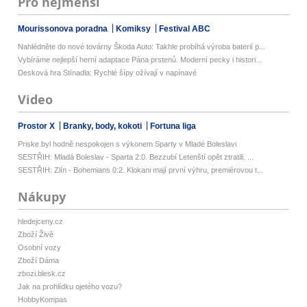
Pro nejmenší
Mourissonova poradna
Komiksy
Festival ABC
Nahlédněte do nové továrny Škoda Auto: Takhle probíhá výroba baterií p...
Vybíráme nejlepší herní adaptace Pána prstenů. Moderní pecky i histori...
Desková hra Stínadla: Rychlé šípy ožívají v napínavé
Video
Prostor X
Branky, body, kokoti
Fortuna liga
Priske byl hodně nespokojen s výkonem Sparty v Mladé Boleslavi
SESTŘIH: Mladá Boleslav - Sparta 2:0. Bezzubí Letenští opět ztratili. ...
SESTŘIH: Zlín - Bohemians 0:2. Klokani mají první výhru, premiérovou t...
Nákupy
hledejceny.cz
Zboží Živě
Osobní vozy
Zboží Dáma
zbozi.blesk.cz
Jak na prohlídku ojetého vozu?
HobbyKompas