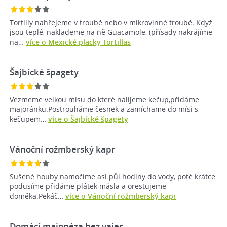
Tortilly nahřejeme v troubě nebo v mikrovlnné troubě. Když
jsou teplé, naklademe na ně Guacamole, (přísady nakrájíme
na…
více o Mexické placky Tortillas
Šajbícké špagety
Vezmeme velkou mísu do které nalijeme kečup,přidáme
majoránku.Postrouháme česnek a zamíchame do mísi s
kečupem…
více o Šajbícké špagety
Vánoční rožmberský kapr
Sušené houby namočíme asi půl hodiny do vody, poté krátce
podusíme přidáme plátek másla a orestujeme
doměka.Pekáč…
více o Vánoční rožmberský kapr
Domácí majonéza bez vajec