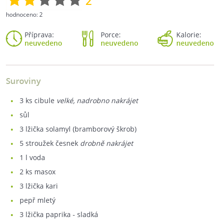
2
hodnoceno:
2
Příprava:
Porce:
Kalorie:
neuvedeno
neuvedeno
neuvedeno
Suroviny
3
ks cibule
velké, nadrobno nakrájet
sůl
3
lžička solamyl (bramborový škrob)
5
stroužek česnek
drobně nakrájet
1
l voda
2
ks masox
3
lžička kari
pepř mletý
3
lžička paprika - sladká