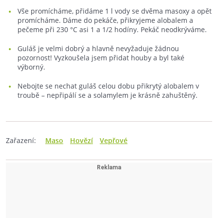
Vše promícháme, přidáme 1 l vody se dvěma masoxy a opět
promícháme. Dáme do pekáče, přikryjeme alobalem a
pečeme při 230 °C asi 1 a 1/2 hodíny. Pekáč neodkrýváme.
Guláš je velmi dobrý a hlavně nevyžaduje žádnou
pozornost! Vyzkoušela jsem přidat houby a byl také
výborný.
Nebojte se nechat guláš celou dobu přikrytý alobalem v
troubě – nepřipálí se a solamylem je krásně zahuštěný.
Zařazení:
Maso
Hovězí
Vepřové