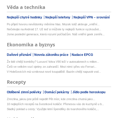
Věda a technika
Nejlepší chytré hodinky
Nejlepší telefony
Nejlepší VPN – srovnání
Po přijetí hovoru nevědomky měníme hlas. Mozek totiž aktivuje „vnitřní...
Nečekejte na Android 17. Už teď si můžete ty nejlepší funkce vyzkoušet...
Jsme poslední generace, která rozumí počítačům. Náš vnitřní geek zemře...
Ekonomika a byznys
Daňové přiznání
Novela zákoníku práce
Nadace EPCG
Že lidé chtějí kombíky? Luxusní Volva V90 leží v autosalonech s milion...
Češi ve velkém vozí ojetiny ze zahraničí. Mezi nimi i přes sto Ferrari...
V Holešovicích má vzniknout nové koupaliště. Bazén chtějí napustit vod...
Recepty
Oblíbené zimní polévky
Domácí pekárny
Jídlo podle horoskopu
Zmrzlina, jakou jste ještě nejedli! Pět míst, kde zmrzlina chutná jako...
10 nejlepších receptů na švestkové koláče: Přenesou vás do kuchyně u b...
Sladký poklad u cesty: Využijte letní špendlíky do tvarohového koláče,...