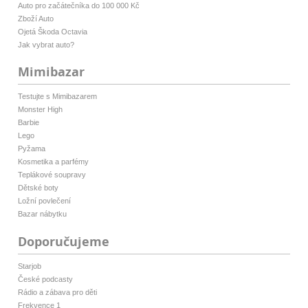
Auto pro začátečníka do 100 000 Kč
Zboží Auto
Ojetá Škoda Octavia
Jak vybrat auto?
Mimibazar
Testujte s Mimibazarem
Monster High
Barbie
Lego
Pyžama
Kosmetika a parfémy
Teplákové soupravy
Dětské boty
Ložní povlečení
Bazar nábytku
Doporučujeme
Starjob
České podcasty
Rádio a zábava pro děti
Frekvence 1