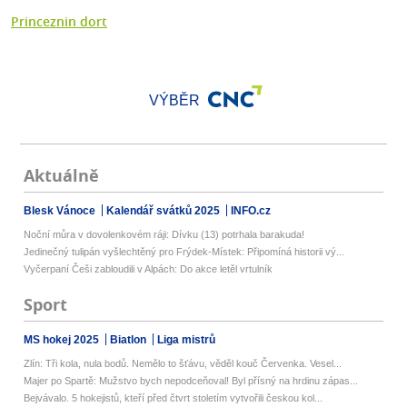
Princeznin dort
VÝBĚR
Aktuálně
Blesk Vánoce
Kalendář svátků 2025
INFO.cz
Noční můra v dovolenkovém ráji: Dívku (13) potrhala barakuda!
Jedinečný tulipán vyšlechtěný pro Frýdek-Místek: Připomíná historii vý...
Vyčerpaní Češi zabloudili v Alpách: Do akce letěl vrtulník
Sport
MS hokej 2025
Biatlon
Liga mistrů
Zlín: Tři kola, nula bodů. Nemělo to šťávu, věděl kouč Červenka. Vesel...
Majer po Spartě: Mužstvo bych nepodceňoval! Byl přísný na hrdinu zápas...
Bejvávalo. 5 hokejistů, kteří před čtvrt stoletím vytvořili českou kol...