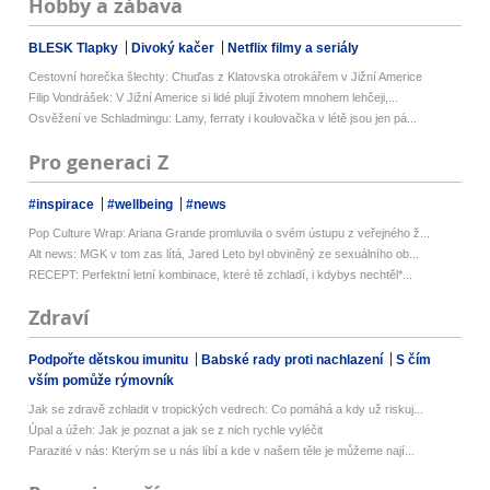
Hobby a zábava
BLESK Tlapky
Divoký kačer
Netflix filmy a seriály
Cestovní horečka šlechty: Chuďas z Klatovska otrokářem v Jižní Americe
Filip Vondrášek: V Jižní Americe si lidé plují životem mnohem lehčeji,...
Osvěžení ve Schladmingu: Lamy, ferraty i koulovačka v létě jsou jen pá...
Pro generaci Z
#inspirace
#wellbeing
#news
Pop Culture Wrap: Ariana Grande promluvila o svém ústupu z veřejného ž...
Alt news: MGK v tom zas lítá, Jared Leto byl obviněný ze sexuálního ob...
RECEPT: Perfektní letní kombinace, které tě zchladí, i kdybys nechtěl*...
Zdraví
Podpořte dětskou imunitu
Babské rady proti nachlazení
S čím
vším pomůže rýmovník
Jak se zdravě zchladit v tropických vedrech: Co pomáhá a kdy už riskuj...
Úpal a úžeh: Jak je poznat a jak se z nich rychle vyléčit
Parazité v nás: Kterým se u nás líbí a kde v našem těle je můžeme nají...