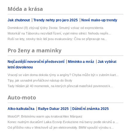
Móda a krása
Jak zhubnout
Trendy nehty pro jaro 2025
Nové make-up trendy
Dominikovi (8) zbývají týdny života: Smutný vzkaz od exprezidenta
Motorkář na Táborsku nezvládl řízení, vyjel mimo silnici: Nehodu nepře...
Ruší se lety, stovky tisíc lidí jsou evakuovány: Čína se připravuje na...
Pro ženy a maminky
Nejčastější novoroční předsevzetí
Miminko a mráz
Jak vybírat
letní dovolenou
Vracejí se vám doma dokola rýmy a angíny? Chyba může být v zubním kart...
Tipy, jak usnadnit prvňáčkovi nástup do školy
Tady hlídám já! 40 momentek, na kterých převzali mateřské povinnosti k...
Auto-moto
Alko-kalkulačka
Rallye Dakar 2025
Dálniční známka 2025
MotoGP: Britskému warm upu kraloval Alex Márquez
Konec nudným ducatům! Laika Ecovip Evoluzione má barvy podle okruhů a ...
Od příštího roku v Mnichově už jen elektromobily. BMW spouští výrobu s...