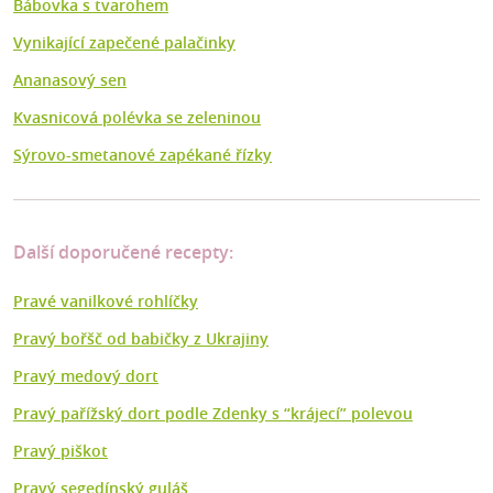
Bábovka s tvarohem
Vynikající zapečené palačinky
Ananasový sen
Kvasnicová polévka se zeleninou
Sýrovo-smetanové zapékané řízky
Další doporučené recepty:
Pravé vanilkové rohlíčky
Pravý bořšč od babičky z Ukrajiny
Pravý medový dort
Pravý pařížský dort podle Zdenky s “krájecí” polevou
Pravý piškot
Pravý segedínský guláš