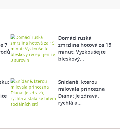
Domácí ruská
e 7
zmrzlina hotová za 15
vodů
minut: Vyzkoušejte
bleskový…
tku:
Snídaně, kterou
milovala princezna
íte
Diana: Je zdravá,
rychlá a…