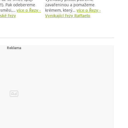
!!). Pak odebereme
zavařeninou a pomažeme
 směsi,…
více o Řezy -
krémem, který…
více o Řezy -
ské řezy
Vynikající řezy Raffaelo