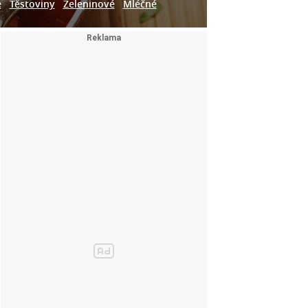
e
Těstoviny
Zeleninové
Mléčné