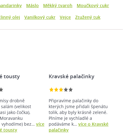
andarinky
Máslo
Měkký tvaroh
Moučkový cukr
linný olej
Vanilkový cukr
Vejce
Ztužený tuk
é tousty
Kravské palačinky
mísy drobně
Připravíme palačinky do
salám (velikost
kterých jsme přidali špenátu
asi jako čočka),
tolik, aby byly krásně zelené.
 Moravanku
Plníme je vychladlé a
u vyhodíme) bez…
více
podáváme k…
více o Kravské
é tousty
palačinky