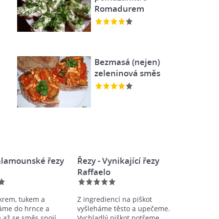
Romadurem
Bezmasá (nejen)
zeleninová směs
Šalamounské řezy
Řezy - Vynikající řezy
Raffaelo
krem, tukem a
Z ingrediencí na piškot
áme do hrnce a
vyšleháme těsto a upečeme.
 až se směs spojí
Vychladlý piškot potřeme