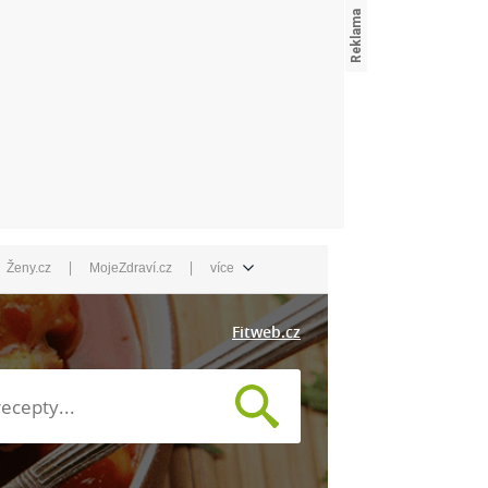
|
|
Ženy.cz
MojeZdraví.cz
více
Fitweb.cz