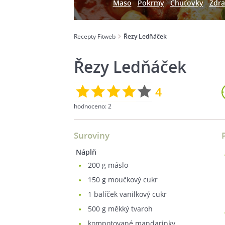
Maso
Pokrmy
Chuťovky
Zdra
Recepty Fitweb
Řezy Ledňáček
Řezy Ledňáček
4
hodnoceno:
2
Suroviny
Náplň
200
g máslo
150
g moučkový cukr
1
balíček vanilkový cukr
500
g měkký tvaroh
kompotované mandarinky