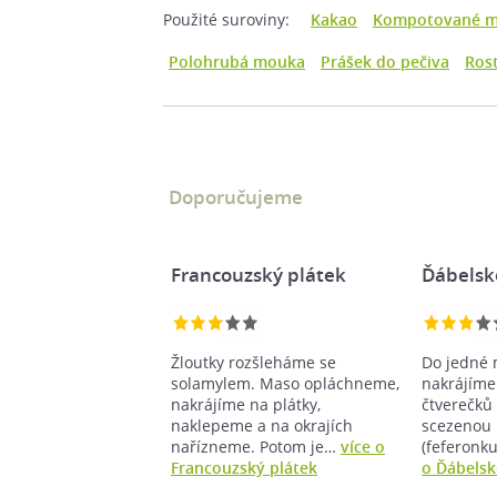
Použité suroviny:
Kakao
Kompotované m
Polohrubá mouka
Prášek do pečiva
Rost
Doporučujeme
Francouzský plátek
Ďábelsk
Žloutky rozšleháme se
Do jedné 
solamylem. Maso opláchneme,
nakrájíme 
nakrájíme na plátky,
čtverečků 
naklepeme a na okrajích
scezenou
nařízneme. Potom je…
více o
(feferonk
Francouzský plátek
o Ďábelsk