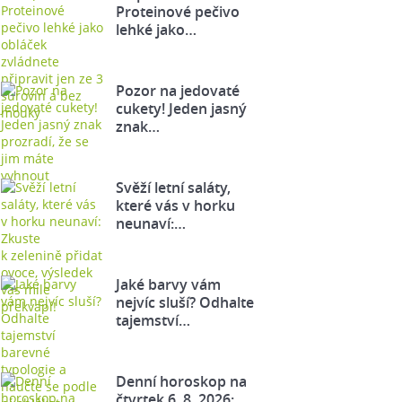
Proteinové pečivo
lehké jako…
Pozor na jedovaté
cukety! Jeden jasný
znak…
Svěží letní saláty,
které vás v horku
neunaví:…
Jaké barvy vám
nejvíc sluší? Odhalte
tajemství…
Denní horoskop na
čtvrtek 6. 8. 2026: