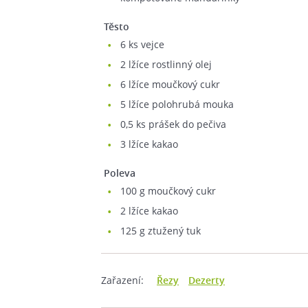
Těsto
6
ks vejce
2
lžíce rostlinný olej
6
lžíce moučkový cukr
5
lžíce polohrubá mouka
0,5
ks prášek do pečiva
3
lžíce kakao
Poleva
100
g moučkový cukr
2
lžíce kakao
125
g ztužený tuk
Zařazení:
Řezy
Dezerty