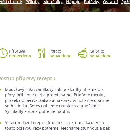
vě i chutně
Přílohy
Moučníky
Nápoje
Polévky
Ostatní
Rýž
Příprava:
Porce:
Kalorie:
neuvedeno
neuvedeno
neuvedeno
Postup přípravy receptu
Moučkový cukr, vanilkový cukr a žloutky utřeme do
pěny, přilijeme olej a promícháme. Přidáme mouku,
prášek do pečiva, kakao a nakonec vmícháme opatrně
sníh z bílků. Směs nalijeme na plech a upečeme.
Vychladlý korpus potřeme náplní.
Ve vodní lázni rozpustíme tuk s cukrem a kakaem a
touto polevou řezy potřeme. Necháme ztuhnout a pak