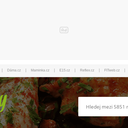
|
|
|
|
|
|
Dáma.cz
Maminka.cz
E15.cz
Reflex.cz
FITweb.cz