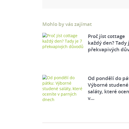
Mohlo by vás zajímat
Proč jíst cottage
každý den? Tady j
překvapivých dů
Od pondělí do pá
Výborné studené
saláty, které ocen
v…