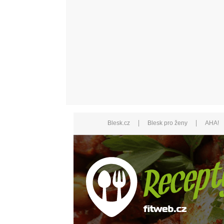
|
|
Blesk.cz
Blesk pro ženy
AHA!