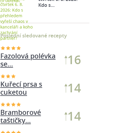
Kdo s…
Poslední sledované recepty
Fazolová polévka
16
se…
Kuřecí prsa s
14
cuketou
Bramborové
14
taštičky…