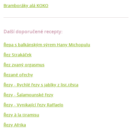
Bramboráky alá KOKO
Další doporučené recepty:
Řepa s balkánským sýrem Hany Michopulu
Řez Strakáček
Řez zvaný orgasmus
Řezané ořechy
Řezy - Rychlé řezy s jablky z list.těsta
Řezy - Šalamounské řezy
Řezy - Vynikající řezy Raffaelo
Řezy à la tiramisu
Řezy Afrika