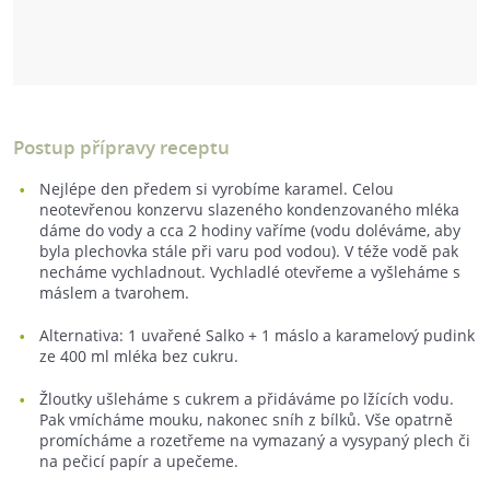
Postup přípravy receptu
Nejlépe den předem si vyrobíme karamel. Celou
neotevřenou konzervu slazeného kondenzovaného mléka
dáme do vody a cca 2 hodiny vaříme (vodu doléváme, aby
byla plechovka stále při varu pod vodou). V téže vodě pak
necháme vychladnout. Vychladlé otevřeme a vyšleháme s
máslem a tvarohem.
Alternativa: 1 uvařené Salko + 1 máslo a karamelový pudink
ze 400 ml mléka bez cukru.
Žloutky ušleháme s cukrem a přidáváme po lžících vodu.
Pak vmícháme mouku, nakonec sníh z bílků. Vše opatrně
promícháme a rozetřeme na vymazaný a vysypaný plech či
na pečicí papír a upečeme.