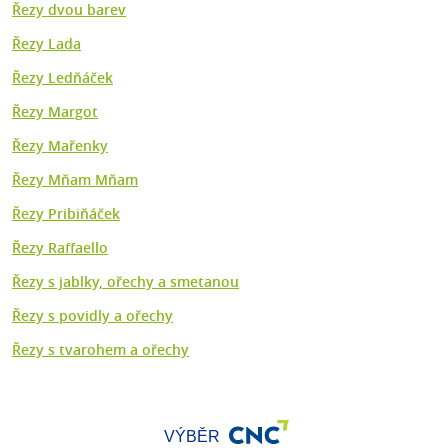
Řezy dvou barev
Řezy Lada
Řezy Ledňáček
Řezy Margot
Řezy Mařenky
Řezy Mňam Mňam
Řezy Pribiňáček
Řezy Raffaello
Řezy s jablky, ořechy a smetanou
Řezy s povidly a ořechy
Řezy s tvarohem a ořechy
VÝBĚR