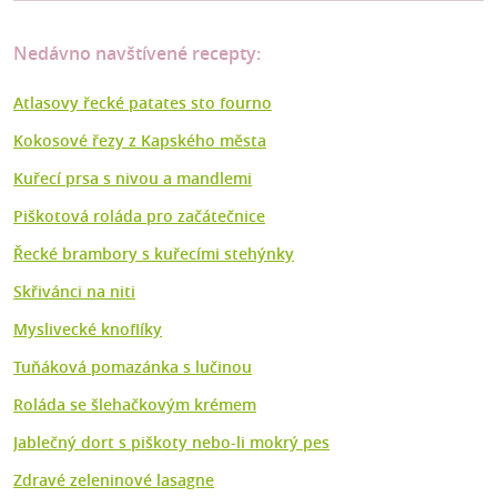
Nedávno navštívené recepty:
Atlasovy řecké patates sto fourno
Kokosové řezy z Kapského města
Kuřecí prsa s nivou a mandlemi
Piškotová roláda pro začátečnice
Řecké brambory s kuřecími stehýnky
Skřivánci na niti
Myslivecké knoflíky
Tuňáková pomazánka s lučinou
Roláda se šlehačkovým krémem
Jablečný dort s piškoty nebo-li mokrý pes
Zdravé zeleninové lasagne