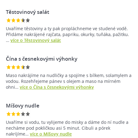
Těstovinový salát
Uvaříme těstoviny a ty pak propláchneme ve studené vodě.
Přidáme nakrájené rajčata, papriku, okurky, tuňáka, pažitku.
…
více o Těstovinový salát
Čína s česnekovými výhonky
Maso nakrájíme na nudličky a spojíme s bílkem, solamylem a
vodou. Rozehřejeme pánev s olejem a maso na mírném
ohni…
více o Čína s česnekovými výhonky
Míšovy nudle
Uvaříme si vodu, tu vylijeme do misky a dáme do ní nudle a
necháme pod pokličkou asi 5 minut. Cibuli a pórek
nakríjíme…
více o Míšovy nudle