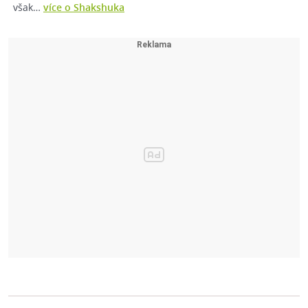
však…
více o Shakshuka