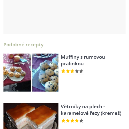
Podobné recepty
Muffiny s rumovou
pralinkou
Větrníky na plech -
karamelové řezy (kremeš)