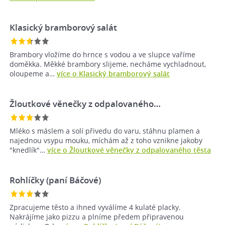
Klasický bramborový salát
Brambory vložíme do hrnce s vodou a ve slupce vaříme
doměkka. Měkké brambory slijeme, necháme vychladnout,
oloupeme a…
více o Klasický bramborový salát
Žloutkové věnečky z odpalovaného…
Mléko s máslem a solí přivedu do varu, stáhnu plamen a
najednou vsypu mouku, míchám až z toho vznikne jakoby
"knedlík"…
více o Žloutkové věnečky z odpalovaného těsta
Rohlíčky (paní Báčové)
Zpracujeme těsto a ihned vyválíme 4 kulaté placky.
Nakrájíme jako pizzu a plníme předem připravenou