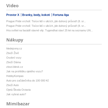
Video
Prostor X
Branky, body, kokoti
Fortuna liga
Prague Pride vrcholí: Tisíce lidí v ulicích, jde duhový průvod! (8. sr...
Prague Pride vrcholí: Tisíce lidí v ulicích, jde duhový průvod! (8. sr...
Hra světel na fasádě slavné vily: Tugendhat slaví 25 let na seznamu UN...
Nákupy
hledejceny.cz
Zboží Živě
Osobní vozy
Zboží Dáma
zbozi.blesk.cz
Jak na prohlídku ojetého vozu?
HobbyKompas
Auto pro začátečníka do 100 000 Kč
Zboží Auto
Ojetá Škoda Octavia
Jak vybrat auto?
Mimibazar