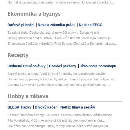
Normálně za peníze, dnes zadarmo nebo se slevou: Univerzální čtečka, c...
Ekonomika a byznys
Daňové přiznání
Novela zákoníku práce
Nadace EPCG
Za státní dluhy Česko platí čtvrté nejvyšší úroky v Evropské unii
Děsivý pohled na českou krajinu. Proč v Česku mizí voda a jak k tomu p...
Emancipace českých miliardářů. Proč Strnad, Křetínský a Komárek nakupu...
Recepty
Oblíbené zimní polévky
Domácí pekárny
Jídlo podle horoskopu
Sladký poklad u cesty: Využijte letní špendlíky do tvarohového koláče,...
Domácí kečup pečený v troubě: Vyžaduje minimum práce a chutná lépe než...
Cuketová zmrzlina? Vyzkoušejte nečekaný letní hit a geniální způsob, j...
Hobby a zábava
BLESK Tlapky
Divoký kačer
Netflix filmy a seriály
Cestovní horečka šlechty: Chuďas z Klatovska otrokářem v Jižní Americe
Filip Vondrášek: V Jižní Americe si lidé plují životem mnohem lehčeji,...
Osvěžení ve Schladmingu: Lamy, ferraty i koulovačka v létě jsou jen pá...