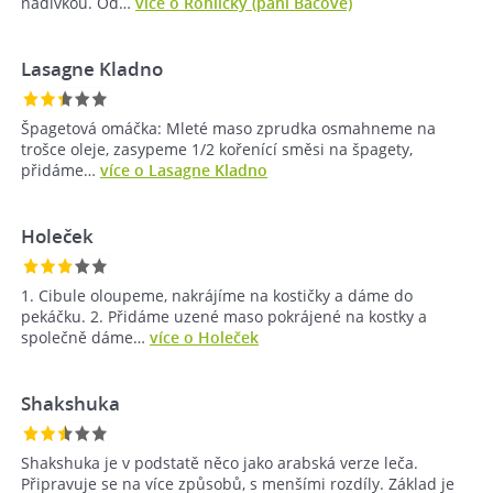
nádivkou. Od…
více o Rohlíčky (paní Báčové)
Lasagne Kladno
Špagetová omáčka: Mleté maso zprudka osmahneme na
trošce oleje, zasypeme 1/2 kořenící směsi na špagety,
přidáme…
více o Lasagne Kladno
Holeček
1. Cibule oloupeme, nakrájíme na kostičky a dáme do
pekáčku. 2. Přidáme uzené maso pokrájené na kostky a
společně dáme…
více o Holeček
Shakshuka
Shakshuka je v podstatě něco jako arabská verze leča.
Připravuje se na více způsobů, s menšími rozdíly. Základ je