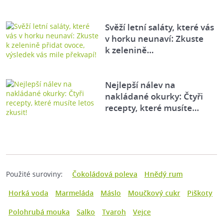
Svěží letní saláty, které vás
v horku neunaví: Zkuste
k zelenině…
Nejlepší nálev na
nakládané okurky: Čtyři
recepty, které musíte…
Použité suroviny:
Čokoládová poleva
Hnědý rum
Horká voda
Marmeláda
Máslo
Moučkový cukr
Piškoty
Polohrubá mouka
Salko
Tvaroh
Vejce