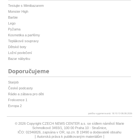
Testujte s Mimibazarem
Monster High
Barbie
Lego
Pyžama
Kosmetika a parfémy
Teplákové soupravy
Dětské boty
Ložní povlečení
Bazar nábytku
Doporučujeme
Starjob
České podcasty
Rádio a zábava pro děti
Frekvence 1
Evropa 2
patička vygenerovaná: 18:10:13 08.08.2026
© 2026 Copyright
CZECH NEWS CENTER a.s.
se sídlem náměstí Marie
Schmolkové 3493/1, 100 00 Praha 10 - Strašnice,
IČO: 02346826, zapsána v OR, sp.zn. B 19490 a dodavatelé obsahu
Autorská práva k publikovaným materiálům