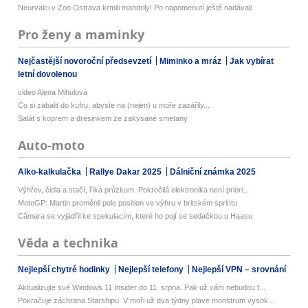
Neurvalci v Zoo Ostrava krmili mandrily! Po napomenutí ještě nadávali
Pro ženy a maminky
Nejčastější novoroční předsevzetí
Miminko a mráz
Jak vybírat
letní dovolenou
video Alena Mihulová
Co si zabalit do kufru, abyste na (nejen) u moře zazářily...
Salát s koprem a dresinkem ze zakysané smetany
Auto-moto
Alko-kalkulačka
Rallye Dakar 2025
Dálniční známka 2025
Výhřev, čidla a stačí, říká průzkum. Pokročilá elektronika není priori...
MotoGP: Martin proměnil pole position ve výhru v britském sprintu
Câmara se vyjádřil ke spekulacím, které ho pojí se sedačkou u Haasu
Věda a technika
Nejlepší chytré hodinky
Nejlepší telefony
Nejlepší VPN – srovnání
Aktualizujte své Windows 11 Insider do 11. srpna. Pak už vám nebudou f...
Pokračuje záchrana Starshipu. V moři už dva týdny plave monstrum vysok...