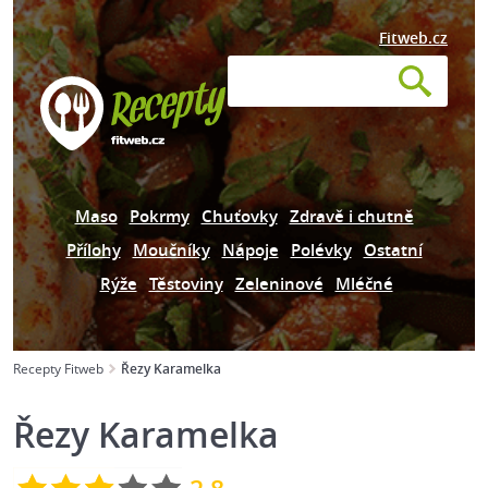
Fitweb.cz
Maso
Pokrmy
Chuťovky
Zdravě i chutně
Přílohy
Moučníky
Nápoje
Polévky
Ostatní
Rýže
Těstoviny
Zeleninové
Mléčné
Recepty Fitweb
Řezy Karamelka
Řezy Karamelka