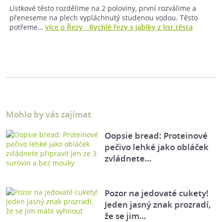
Lístkové těsto rozdělíme na 2 poloviny, první rozválíme a
přeneseme na plech vypláchnutý studenou vodou. Těsto
potřeme…
více o Řezy - Rychlé řezy s jablky z list.těsta
Mohlo by vás zajímat
Oopsie bread: Proteinové
pečivo lehké jako obláček
zvládnete…
Pozor na jedovaté cukety!
Jeden jasný znak prozradí,
že se jim…