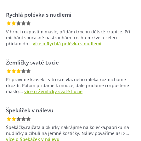
Rychlá polévka s nudlemi
V hrnci rozpustím máslo, přidám trochu dětské krupice. Při
míchání současně nastrouhám trochu mrkve a celeru,
přidám do…
více o Rychlá polévka s nudlemi
Žemličky svaté Lucie
Připravíme kvásek - v trošce vlažného mléka rozmícháme
droždí. Potom přidáme k mouce, dále přidáme rozpuštěné
máslo,…
více o Žemličky svaté Lucie
Špekáček v nálevu
Špekáčky,rajčata a okurky nakrájíme na kolečka,papriku na
nudličky a cibuli na jemné kostičky. Nálev povaříme asi 2…
více o Špekáček v nálevu