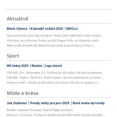
Aktuálně
Blesk Vánoce
Kalendář svátků 2025
INFO.cz
Navracel domů mrtvá těla Ukrajinců i Rusů: Smrt válečného hrdiny oznám...
Více lásky pro všechny. Prahou prošel Prague Pride, na účastníky pokři...
Biden kvůli rakovině trpí! Bolestná slova jeho syna Huntera o šířící s...
Sport
MS hokej 2025
Biatlon
Liga mistrů
ONLINE: Zlín - Bohemians 0:1. Pražané po půli vedou. Mirvald zaznamena...
ONLINE: Teplice - Plzeň 3:4. Sedm branek v prvním poločase je vyrovnan...
Gning se trápí: v Baníku je pět měsíců bez bodu! Důvody se opakují u t...
Móda a krása
Jak zhubnout
Trendy nehty pro jaro 2025
Nové make-up trendy
Brutální napadení Soukupa. Právník Agáty promluvil
Rozruch v Grónsku: Trumpova společnost provádí ropné vrty bez povolení...