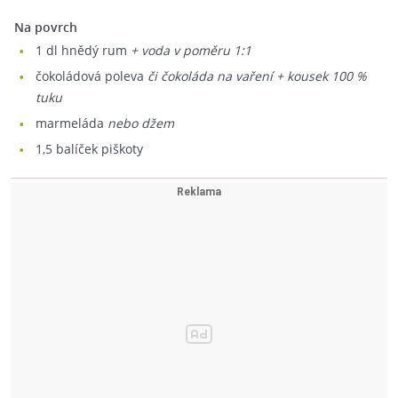
Na povrch
1
dl hnědý rum
+ voda v poměru 1:1
čokoládová poleva
či čokoláda na vaření + kousek 100 %
tuku
marmeláda
nebo džem
1,5
balíček piškoty