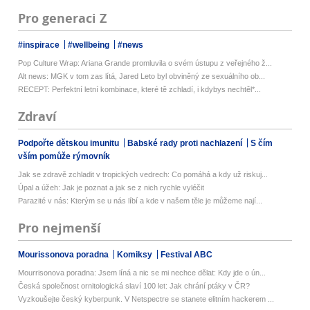
Pro generaci Z
#inspirace
#wellbeing
#news
Pop Culture Wrap: Ariana Grande promluvila o svém ústupu z veřejného ž...
Alt news: MGK v tom zas lítá, Jared Leto byl obviněný ze sexuálního ob...
RECEPT: Perfektní letní kombinace, které tě zchladí, i kdybys nechtěl*...
Zdraví
Podpořte dětskou imunitu
Babské rady proti nachlazení
S čím
vším pomůže rýmovník
Jak se zdravě zchladit v tropických vedrech: Co pomáhá a kdy už riskuj...
Úpal a úžeh: Jak je poznat a jak se z nich rychle vyléčit
Parazité v nás: Kterým se u nás líbí a kde v našem těle je můžeme nají...
Pro nejmenší
Mourissonova poradna
Komiksy
Festival ABC
Mourrisonova poradna: Jsem líná a nic se mi nechce dělat: Kdy jde o ún...
Česká společnost ornitologická slaví 100 let: Jak chrání ptáky v ČR?
Vyzkoušejte český kyberpunk. V Netspectre se stanete elitním hackerem ...