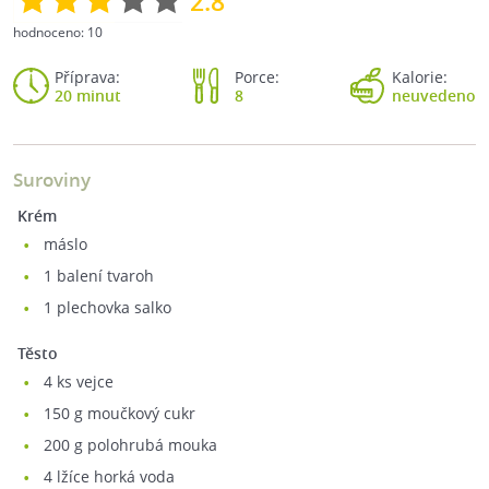
2.8
hodnoceno:
10
Příprava:
Porce:
Kalorie:
20 minut
8
neuvedeno
Suroviny
Krém
máslo
1
balení tvaroh
1
plechovka salko
Těsto
4
ks vejce
150
g moučkový cukr
200
g polohrubá mouka
4
lžíce horká voda