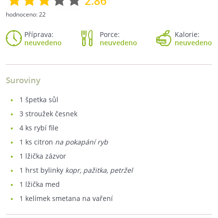
2.86
hodnoceno:
22
Příprava:
Porce:
Kalorie:
neuvedeno
neuvedeno
neuvedeno
Suroviny
1
špetka sůl
3
stroužek česnek
4
ks rybí file
1
ks citron
na pokapání ryb
1
lžička zázvor
1
hrst bylinky
kopr, pažitka, petržel
1
lžička med
1
kelímek smetana na vaření