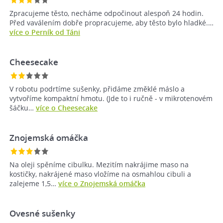
Zpracujeme těsto, necháme odpočinout alespoň 24 hodin.
Před vaválením dobře propracujeme, aby těsto bylo hladké.…
více o Perník od Táni
Cheesecake
V robotu podrtíme sušenky, přidáme změklé máslo a
vytvoříme kompaktní hmotu. (Jde to i ručně - v mikrotenovém
šáčku…
více o Cheesecake
Znojemská omáčka
Na oleji spěníme cibulku. Mezitím nakrájime maso na
kostičky, nakrájené maso vložíme na osmahlou cibuli a
zalejeme 1,5…
více o Znojemská omáčka
Ovesné sušenky