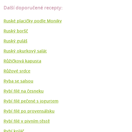
Další doporučené recepty:
Ruské placičky podle Moniky
Ruský boršč
Ruský guláš
Ruský okurkový salát
Růžičková kapusta
Růžové srdce
Ryba se salsou
Rybí filé na česneku
Rybí filé pečené s jogurtem
Rybí filé po provensálsku
Rybí filé v pivním těstě
Rybí koláč