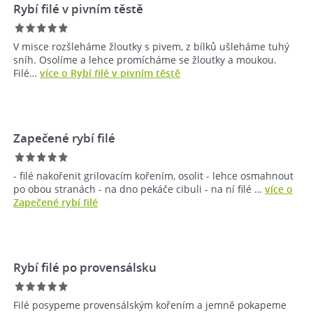
Rybí filé v pivním těstě
V misce rozšleháme žloutky s pivem, z bílků ušleháme tuhý
sníh. Osolíme a lehce promícháme se žloutky a moukou.
Filé…
více o Rybí filé v pivním těstě
Zapečené rybí filé
- filé nakořenit grilovacím kořením, osolit - lehce osmahnout
po obou stranách - na dno pekáče cibuli - na ní filé …
více o
Zapečené rybí filé
Rybí filé po provensálsku
Filé posypeme provensálským kořením a jemně pokapeme