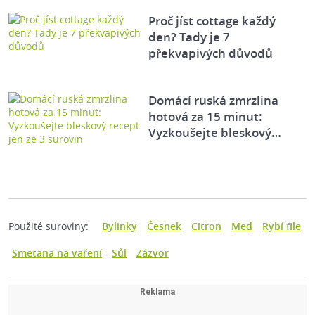
Proč jíst cottage každý
den? Tady je 7
překvapivých důvodů
Domácí ruská zmrzlina
hotová za 15 minut:
Vyzkoušejte bleskový…
Použité suroviny:
Bylinky
Česnek
Citron
Med
Rybí file
Smetana na vaření
Sůl
Zázvor