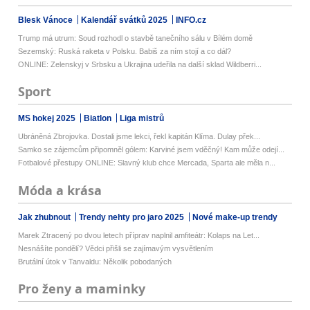
Blesk Vánoce
Kalendář svátků 2025
INFO.cz
Trump má utrum: Soud rozhodl o stavbě tanečního sálu v Bílém domě
Sezemský: Ruská raketa v Polsku. Babiš za ním stojí a co dál?
ONLINE: Zelenskyj v Srbsku a Ukrajina udeřila na další sklad Wildberri...
Sport
MS hokej 2025
Biatlon
Liga mistrů
Ubráněná Zbrojovka. Dostali jsme lekci, řekl kapitán Klíma. Dulay přek...
Samko se zájemcům připomněl gólem: Karviné jsem vděčný! Kam může odejí...
Fotbalové přestupy ONLINE: Slavný klub chce Mercada, Sparta ale měla n...
Móda a krása
Jak zhubnout
Trendy nehty pro jaro 2025
Nové make-up trendy
Marek Ztracený po dvou letech příprav naplnil amfiteátr: Kolaps na Let...
Nesnášíte pondělí? Vědci přišli se zajímavým vysvětlením
Brutální útok v Tanvaldu: Několik pobodaných
Pro ženy a maminky