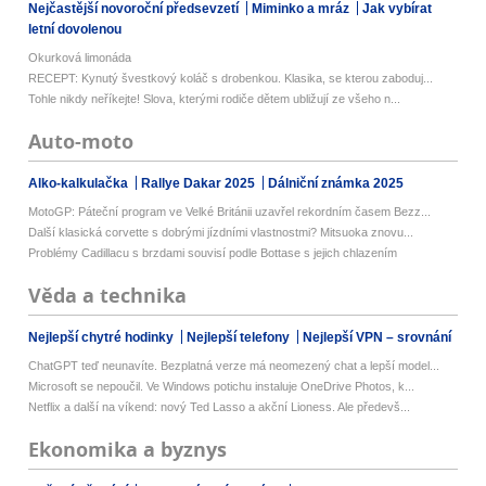
Nejčastější novoroční předsevzetí
Miminko a mráz
Jak vybírat
letní dovolenou
Okurková limonáda
RECEPT: Kynutý švestkový koláč s drobenkou. Klasika, se kterou zaboduj...
Tohle nikdy neříkejte! Slova, kterými rodiče dětem ubližují ze všeho n...
Auto-moto
Alko-kalkulačka
Rallye Dakar 2025
Dálniční známka 2025
MotoGP: Páteční program ve Velké Británii uzavřel rekordním časem Bezz...
Další klasická corvette s dobrými jízdními vlastnostmi? Mitsuoka znovu...
Problémy Cadillacu s brzdami souvisí podle Bottase s jejich chlazením
Věda a technika
Nejlepší chytré hodinky
Nejlepší telefony
Nejlepší VPN – srovnání
ChatGPT teď neunavíte. Bezplatná verze má neomezený chat a lepší model...
Microsoft se nepoučil. Ve Windows potichu instaluje OneDrive Photos, k...
Netflix a další na víkend: nový Ted Lasso a akční Lioness. Ale předevš...
Ekonomika a byznys