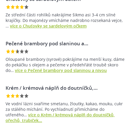
Ze střední části rohlíků nakrájíme šikmo asi 3-4 cm silné
krajíčky. Do majonézy vmícháme nadrobno rozsekaná vejce,
…
více o Chuťovky se sardelovým očkem
Pečené brambory pod slaninou a…
Oloupané brambory (syrové) pokrájíme na menší kusy, dáme
do pekáčku s olejem a pečeme v předehřáté troubě skoro
do…
více o Pečené brambory pod slaninou a nivou
Krém / krémová náplň do doutníčků,…
Ve vodní lázni svaříme smetanu, žloutky, kakao, mouku, cukr
za stálého míchání. Po vychladnutí přimícháme do
utřeného…
více o Krém / krémová náplň do doutníčků,
ořechů, trubiček...