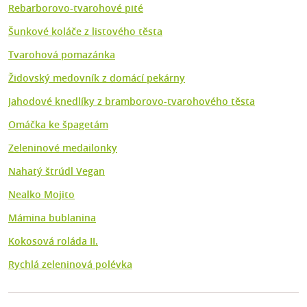
Rebarborovo-tvarohové pité
Šunkové koláče z listového těsta
Tvarohová pomazánka
Židovský medovník z domácí pekárny
Jahodové knedlíky z bramborovo-tvarohového těsta
Omáčka ke špagetám
Zeleninové medailonky
Nahatý štrúdl Vegan
Nealko Mojito
Mámina bublanina
Kokosová roláda II.
Rychlá zeleninová polévka