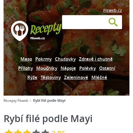
Fitweb.cz
Maso
Pokrmy
Chuťovky
Zdravě i chutně
Přílohy
Moučníky
Nápoje
Polévky
Ostatní
Rýže
Těstoviny
Zeleninové
Mléčné
Recepty Fitweb
Rybí filé podle Mayi
Rybí filé podle Mayi