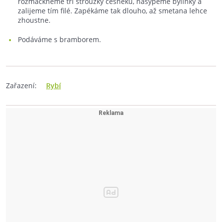
rozmáčkneme tři stroužky česneku, nasypeme bylinky a
zalijeme tím filé. Zapékáme tak dlouho, až smetana lehce
zhoustne.
Podáváme s bramborem.
Zařazení:
Rybí