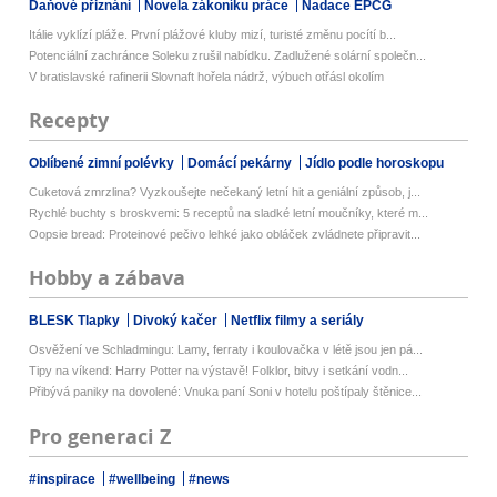
Daňové přiznání
Novela zákoníku práce
Nadace EPCG
Itálie vyklízí pláže. První plážové kluby mizí, turisté změnu pocítí b...
Potenciální zachránce Soleku zrušil nabídku. Zadlužené solární společn...
V bratislavské rafinerii Slovnaft hořela nádrž, výbuch otřásl okolím
Recepty
Oblíbené zimní polévky
Domácí pekárny
Jídlo podle horoskopu
Cuketová zmrzlina? Vyzkoušejte nečekaný letní hit a geniální způsob, j...
Rychlé buchty s broskvemi: 5 receptů na sladké letní moučníky, které m...
Oopsie bread: Proteinové pečivo lehké jako obláček zvládnete připravit...
Hobby a zábava
BLESK Tlapky
Divoký kačer
Netflix filmy a seriály
Osvěžení ve Schladmingu: Lamy, ferraty i koulovačka v létě jsou jen pá...
Tipy na víkend: Harry Potter na výstavě! Folklor, bitvy i setkání vodn...
Přibývá paniky na dovolené: Vnuka paní Soni v hotelu poštípaly štěnice...
Pro generaci Z
#inspirace
#wellbeing
#news