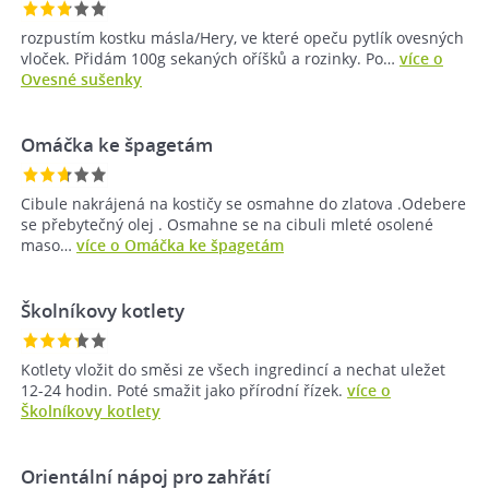
rozpustím kostku másla/Hery, ve které opeču pytlík ovesných
vloček. Přidám 100g sekaných oříšků a rozinky. Po…
více o
Ovesné sušenky
Omáčka ke špagetám
Cibule nakrájená na kostičy se osmahne do zlatova .Odebere
se přebytečný olej . Osmahne se na cibuli mleté osolené
maso…
více o Omáčka ke špagetám
Školníkovy kotlety
Kotlety vložit do směsi ze všech ingredincí a nechat uležet
12-24 hodin. Poté smažit jako přírodní řízek.
více o
Školníkovy kotlety
Orientální nápoj pro zahřátí