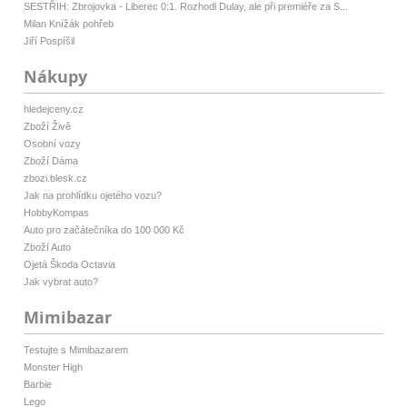
SESTŘIH: Zbrojovka - Liberec 0:1. Rozhodl Dulay, ale při premiéře za S...
Milan Knížák pohřeb
Jiří Pospíšil
Nákupy
hledejceny.cz
Zboží Živě
Osobní vozy
Zboží Dáma
zbozi.blesk.cz
Jak na prohlídku ojetého vozu?
HobbyKompas
Auto pro začátečníka do 100 000 Kč
Zboží Auto
Ojetá Škoda Octavia
Jak vybrat auto?
Mimibazar
Testujte s Mimibazarem
Monster High
Barbie
Lego