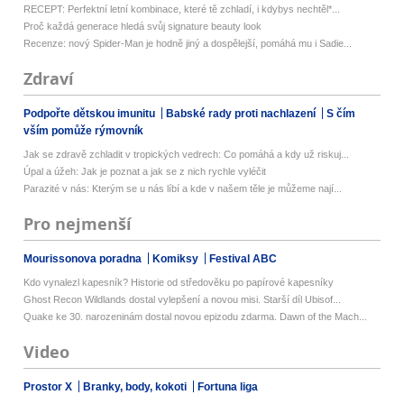
RECEPT: Perfektní letní kombinace, které tě zchladí, i kdybys nechtěl*...
Proč každá generace hledá svůj signature beauty look
Recenze: nový Spider-Man je hodně jiný a dospělejší, pomáhá mu i Sadie...
Zdraví
Podpořte dětskou imunitu
Babské rady proti nachlazení
S čím
vším pomůže rýmovník
Jak se zdravě zchladit v tropických vedrech: Co pomáhá a kdy už riskuj...
Úpal a úžeh: Jak je poznat a jak se z nich rychle vyléčit
Parazité v nás: Kterým se u nás líbí a kde v našem těle je můžeme nají...
Pro nejmenší
Mourissonova poradna
Komiksy
Festival ABC
Kdo vynalezl kapesník? Historie od středověku po papírové kapesníky
Ghost Recon Wildlands dostal vylepšení a novou misi. Starší díl Ubisof...
Quake ke 30. narozeninám dostal novou epizodu zdarma. Dawn of the Mach...
Video
Prostor X
Branky, body, kokoti
Fortuna liga