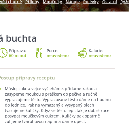
vě i chutně
Přílohy
Moučníky
Nápoje
Polévky
Ostatní
Rýž
á buchta
Příprava:
Porce:
Kalorie:
60 minut
neuvedeno
neuvedeno
Postup přípravy receptu
Máslo, cukr a vejce vyšleháme, přidáme kakao a
zasypeme moukou s práškem do pečiva a ručně
vypracujeme těsto. Vypracované těsto dáme na hodinu
do lednice. Pak na vymazaný a vysypaný plech
tvarujeme kuličky. Když se těsto lepí, tak je dobré ruce
posypat moučkovým cukrem. Kuličky pak opatrně
zalijeme tvarohovou náplní a dáme upéct.