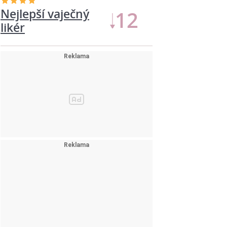
Nejlepší vaječný
12
likér