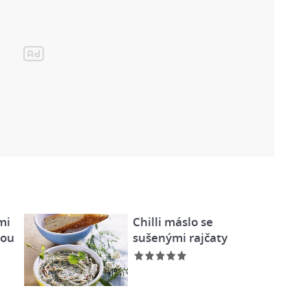
mi
Chilli máslo se
kou
sušenými rajčaty