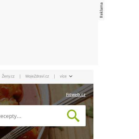
|
|
Ženy.cz
MojeZdraví.cz
více
Fitweb.cz