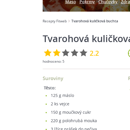
Maso
Pokrmy
Chuťovky
Zdra
Recepty Fitweb
Tvarohová kuličková buchta
Tvarohová kuličkov
2.2
hodnoceno:
5
Suroviny
Těsto:
125
g máslo
2
ks vejce
150
g moučkový cukr
220
g polohrubá mouka
3
lžíce prášek do pečiva