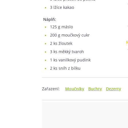
3
lžíce kakao
Náplň:
125
g máslo
200
g moučkový cukr
2
ks žloutek
3
ks měkký tvaroh
1
ks vanilkový pudink
2
ks sníh z bílku
Zařazení:
Moučníky
Buchty
Dezerty