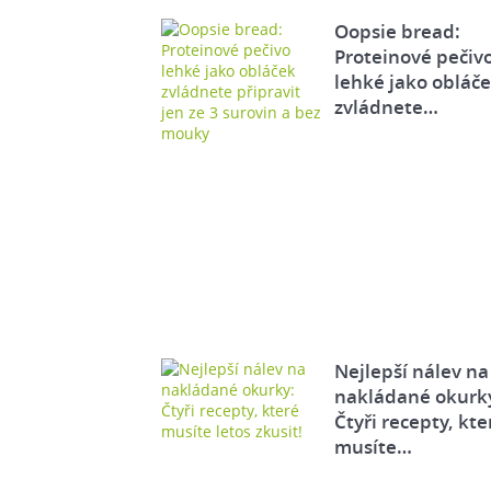
Oopsie bread:
Proteinové pečiv
lehké jako obláč
zvládnete…
Nejlepší nálev na
nakládané okurk
Čtyři recepty, kte
musíte…