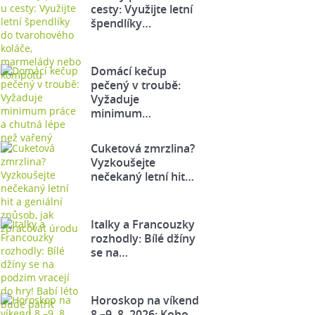
cesty: Využijte letní
špendlíky…
Domácí kečup
pečený v troubě:
Vyžaduje
minimum…
Cuketová zmrzlina?
Vyzkoušejte
nečekaný letní hit…
Italky a Francouzky
rozhodly: Bílé džíny
se na…
Horoskop na víkend
8.–9. 8. 2026: Koho