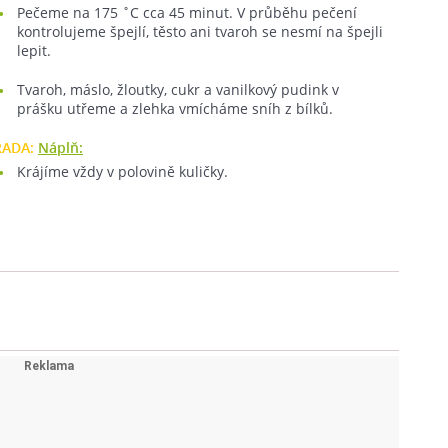
Pečeme na 175 ˚C cca 45 minut. V průběhu pečení
kontrolujeme špejlí, těsto ani tvaroh se nesmí na špejli
lepit.
Tvaroh, máslo, žloutky, cukr a vanilkový pudink v
prášku utřeme a zlehka vmícháme sníh z bílků.
RADA:
Náplň:
Krájíme vždy v polovině kuličky.