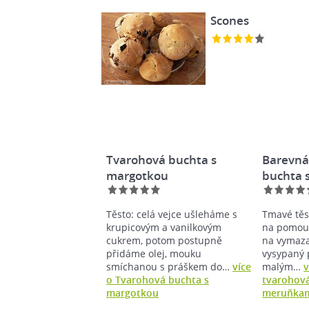
Scones
Tvarohová buchta s
Barevná
margotkou
buchta 
Těsto: celá vejce ušleháme s
Tmavé těs
krupicovým a vanilkovým
na pomouč
cukrem, potom postupně
na vymaz
přidáme olej, mouku
vysypaný p
smíchanou s práškem do…
více
malým…
v
o Tvarohová buchta s
tvarohová
margotkou
meruňka