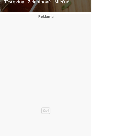
e
Těstoviny
Zeleninové
Mléčné