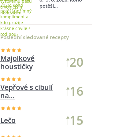
potěší…
Poslední sledované recepty
Majolkové
20
houstičky
Vepřové s cibulí
16
na…
15
Lečo