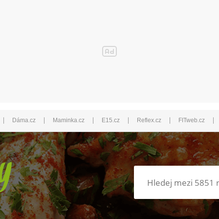
|
|
|
|
|
|
Dáma.cz
Maminka.cz
E15.cz
Reflex.cz
FITweb.cz