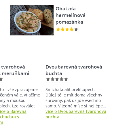
Obatzda -
hermelínová
pomazánka
 tvarohová
Dvoubarevná tvarohová
s meruňkami
buchta
to - vše zpracujeme
Smíchat,nalít,přelít,upéct.
eném vále, vtlačíme
Důležité je mít doma všechny
aný a moukou
suroviny, pak už jde všechno
lech. Lze rozválet
samo. V jedné míse si nejlépe…
íce o Barevná
více o Dvoubarevná tvarohová
 buchta s
buchta
mi