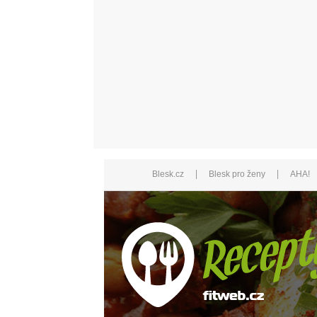
|
|
Blesk.cz
Blesk pro ženy
AHA!