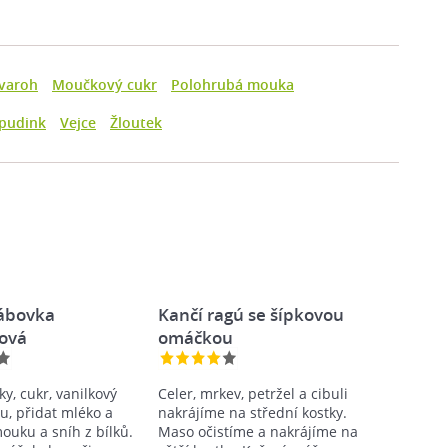
varoh
Moučkový cukr
Polohrubá mouka
 pudink
Vejce
Žloutek
ábovka
Kančí ragú se šípkovou
ová
omáčkou
ky, cukr, vanilkový
Celer, mrkev, petržel a cibuli
u, přidat mléko a
nakrájíme na střední kostky.
ouku a sníh z bílků.
Maso očistíme a nakrájíme na