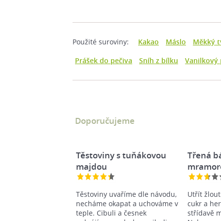
Použité suroviny:
Kakao
Máslo
Měkký t
Prášek do pečiva
Sníh z bílku
Vanilkový
Doporučujeme
Těstoviny s tuňákovou
Třená b
majdou
mramor
Těstoviny uvaříme dle návodu,
Utřít žlout
necháme okapat a uchováme v
cukr a her
teple. Cibuli a česnek
střídavě m