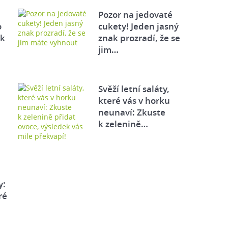
Pozor na jedovaté
o
cukety! Jeden jasný
ek
znak prozradí, že se
jim…
Svěží letní saláty,
které vás v horku
neunaví: Zkuste
k zelenině…
y:
ré