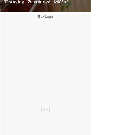
e
Těstoviny
Zeleninové
Mléčné