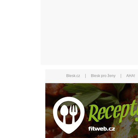
|
|
Blesk.cz
Blesk pro ženy
AHA!