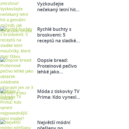
Vyzkoušejte
nečekaný letní hit…
Rychlé buchty s
broskvemi: 5
receptů na sladké…
Oopsie bread:
Proteinové pečivo
lehké jako…
Móda z tiskovky TV
Prima: Kdo vynesl…
Největší módní
přešlapy po