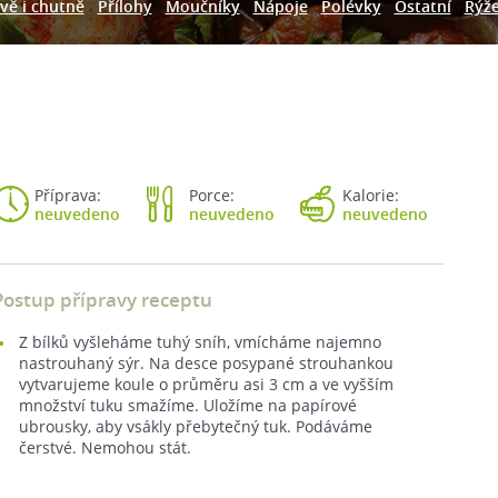
vě i chutně
Přílohy
Moučníky
Nápoje
Polévky
Ostatní
Rýž
Příprava:
Porce:
Kalorie:
neuvedeno
neuvedeno
neuvedeno
Postup přípravy receptu
Z bílků vyšleháme tuhý sníh, vmícháme najemno
nastrouhaný sýr. Na desce posypané strouhankou
vytvarujeme koule o průměru asi 3 cm a ve vyšším
množství tuku smažíme. Uložíme na papírové
ubrousky, aby vsákly přebytečný tuk. Podáváme
čerstvé. Nemohou stát.