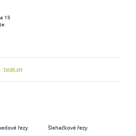
za 15
te
Tvrdý sýr
edové řezy
Šlehačkové řezy