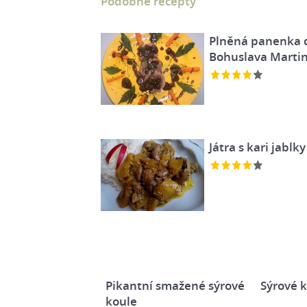
Podobné recepty
Plněná panenka 
Bohuslava Marti
Játra s kari jablky
Pikantní smažené sýrové
Sýrové 
koule