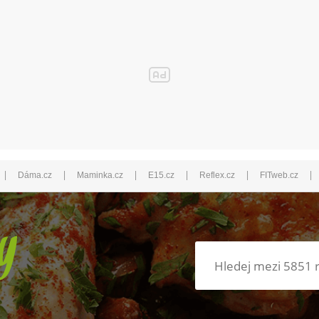
|
|
|
|
|
|
Dáma.cz
Maminka.cz
E15.cz
Reflex.cz
FITweb.cz