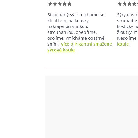
Strouhaný sýr smícháme se
Sýry nas
žloutkem, na kousky
struhadle
nakrájenou šunkou,
kostičky n
strouhankou, opepříme,
žloutky, m
osolíme, vmícháme opatrně
Nesolíme
sníh…
více o Pikantní smažené
koule
sýrové koule