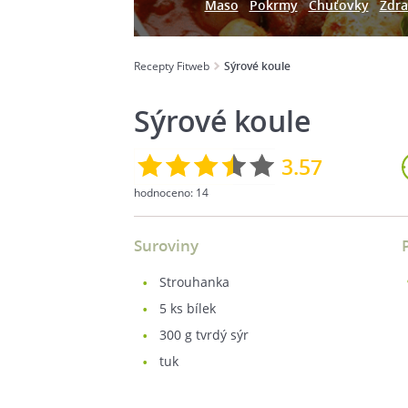
Maso
Pokrmy
Chuťovky
Zdra
Recepty Fitweb
Sýrové koule
Sýrové koule
3.57
hodnoceno:
14
Suroviny
strouhanka
5
ks bílek
300
g tvrdý sýr
tuk