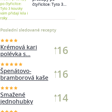
čtyřicítce: Tyto 3…
Poslední sledované recepty
Krémová kari
16
polévka s…
Špenátovo-
16
bramborová kaše
Smažené
14
jednohubky