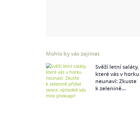
Mohlo by vás zajímat
Svěží letní saláty,
které vás v horku
neunaví: Zkuste
k zelenině…