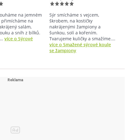
trouháme na jemném
Sýr smícháme s vejcem,
, přimícháme na
škrobem, na kostičky
akrájený salám,
nakrájenými žampiony a
ouku a sníh z bílků.
šunkou, solí a kořením.
.…
více o Sýrové
Tvarujeme kuličky a smažíme.…
více o Smažené sýrové koule
se žampiony