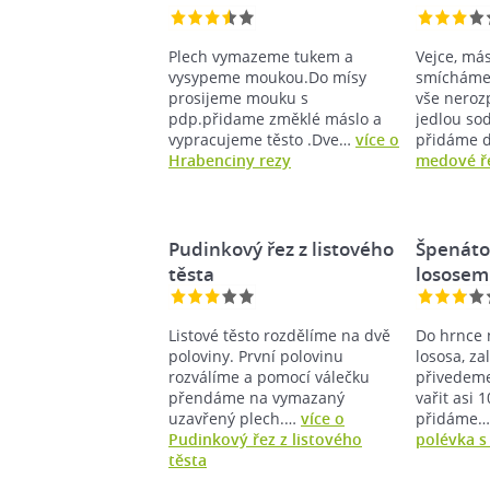
Plech vymazeme tukem a
Vejce, má
vysypeme moukou.Do mísy
smícháme 
prosijeme mouku s
vše neroz
pdp.přidame změklé máslo a
jedlou so
vypracujeme těsto .Dve…
více o
přidáme 
Hrabenciny rezy
medové ř
Pudinkový řez z listového
Špenáto
těsta
lososem
Listové těsto rozdělíme na dvě
Do hrnce 
poloviny. První polovinu
lososa, za
rozválíme a pomocí válečku
přivedeme
přendáme na vymazaný
vařit asi 
uzavřený plech.…
více o
přidáme
Pudinkový řez z listového
polévka s
těsta