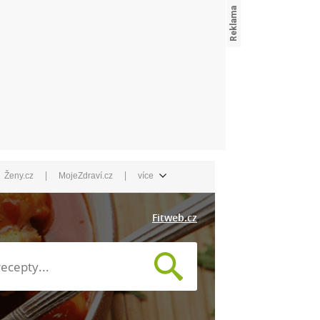
|
|
Ženy.cz
MojeZdraví.cz
více
Fitweb.cz