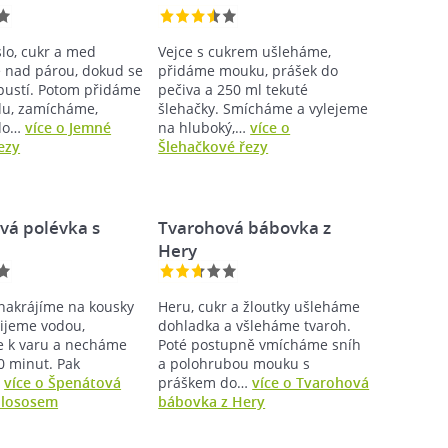
slo, cukr a med
Vejce s cukrem ušleháme,
nad párou, dokud se
přidáme mouku, prášek do
pustí. Potom přidáme
pečiva a 250 ml tekuté
du, zamícháme,
šlehačky. Smícháme a vylejeme
do…
více o Jemné
na hluboký,…
více o
ezy
Šlehačkové řezy
vá polévka s
Tvarohová bábovka z
Hery
nakrájíme na kousky
Heru, cukr a žloutky ušleháme
lijeme vodou,
dohladka a všleháme tvaroh.
 k varu a necháme
Poté postupně vmícháme sníh
10 minut. Pak
a polohrubou mouku s
…
více o Špenátová
práškem do…
více o Tvarohová
 lososem
bábovka z Hery