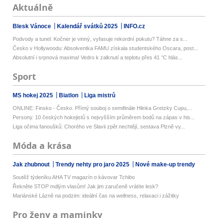
Aktuálně
Blesk Vánoce
Kalendář svátků 2025
INFO.cz
Podvody a tunel: Kočner je vinný, vyfasuje rekordní pokutu? Táhne za s...
Česko v Hollywoodu: Absolventka FAMU získala studentského Oscara, post...
Absolutní i srpnová maxima! Vedro k zalknutí a teplotu přes 41 °C hlás...
Sport
MS hokej 2025
Biatlon
Liga mistrů
ONLINE: Finsko - Česko. Přímý souboj o semifinále Hlinka Gretzky Cupu,...
Persony. 10 českých hokejistů s nejvyšším průměrem bodů na zápas v his...
Liga očima fanoušků: Chorého ve Slavii zpět nechtějí, sestava Plzně vy...
Móda a krása
Jak zhubnout
Trendy nehty pro jaro 2025
Nové make-up trendy
Soutěž týdeníku AHA TV magazín o kávovar Tchibo
Řekněte STOP mdlým vlasům! Jak jim zaručeně vrátíte lesk?
Mariánské Lázně na podzim: ideální čas na wellness, relaxaci i zážitky
Pro ženy a maminky