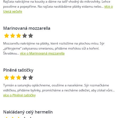
Rajčata nakrájíme na kousky a dáme na talíř vhodný do mikrovlnky. Lehce
posolíme a popepříme. Na rajčata naskládáme plátky eidamu nebo...
více o
Ujetá večeře
Marinovaná mozzarella
Mozzarellu nakrájíme na plátky, které rozložíme na plochou mísu. Sýr
„přikryjeme“ zakysanou smetanou, přidáme mořskou sůl a koření.
Škrabkou...
více o Marinovaná mozzarella
Plněné taštičky
Tymián a saturejku opláchneme, osušíme a nasekáme. Sýr rozmačkáme
vidličkou, přidáme bylinky, promícháme a necháme odležet, aby získal vůni...
více o Plněné taštičky
Nakládaný celý hermelín