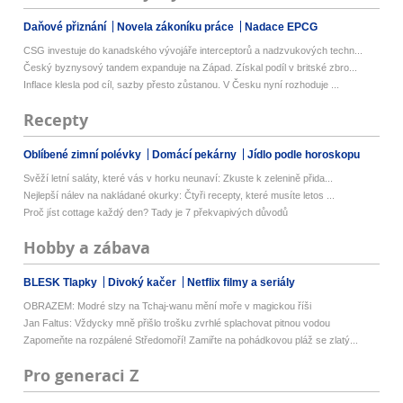
Daňové přiznání
Novela zákoníku práce
Nadace EPCG
CSG investuje do kanadského vývojáře interceptorů a nadzvukových techn...
Český byznysový tandem expanduje na Západ. Získal podíl v britské zbro...
Inflace klesla pod cíl, sazby přesto zůstanou. V Česku nyní rozhoduje ...
Recepty
Oblíbené zimní polévky
Domácí pekárny
Jídlo podle horoskopu
Svěží letní saláty, které vás v horku neunaví: Zkuste k zelenině přida...
Nejlepší nálev na nakládané okurky: Čtyři recepty, které musíte letos ...
Proč jíst cottage každý den? Tady je 7 překvapivých důvodů
Hobby a zábava
BLESK Tlapky
Divoký kačer
Netflix filmy a seriály
OBRAZEM: Modré slzy na Tchaj-wanu mění moře v magickou říši
Jan Faltus: Vždycky mně přišlo trošku zvrhlé splachovat pitnou vodou
Zapomeňte na rozpálené Středomoří! Zamiřte na pohádkovou pláž se zlatý...
Pro generaci Z