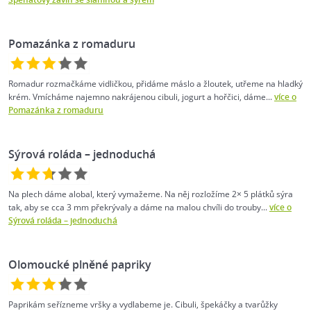
Pomazánka z romaduru
Romadur rozmačkáme vidličkou, přidáme máslo a žloutek, utřeme na hladký
krém. Vmícháme najemno nakrájenou cibuli, jogurt a hořčici, dáme...
více o
Pomazánka z romaduru
Sýrová roláda – jednoduchá
Na plech dáme alobal, který vymažeme. Na něj rozložíme 2× 5 plátků sýra
tak, aby se cca 3 mm překrývaly a dáme na malou chvíli do trouby...
více o
Sýrová roláda – jednoduchá
Olomoucké plněné papriky
Paprikám seřízneme vršky a vydlabeme je. Cibuli, špekáčky a tvarůžky