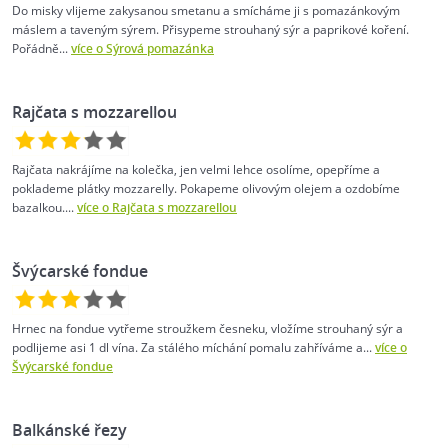
Do misky vlijeme zakysanou smetanu a smícháme ji s pomazánkovým
máslem a taveným sýrem. Přisypeme strouhaný sýr a paprikové koření.
Pořádně...
více o Sýrová pomazánka
Rajčata s mozzarellou
Rajčata nakrájíme na kolečka, jen velmi lehce osolíme, opepříme a
poklademe plátky mozzarelly. Pokapeme olivovým olejem a ozdobíme
bazalkou....
více o Rajčata s mozzarellou
Švýcarské fondue
Hrnec na fondue vytřeme stroužkem česneku, vložíme strouhaný sýr a
podlijeme asi 1 dl vína. Za stálého míchání pomalu zahříváme a...
více o
Švýcarské fondue
Balkánské řezy