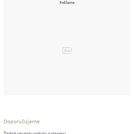
Doporučujeme
Žádné recepty nebyly nalezeny