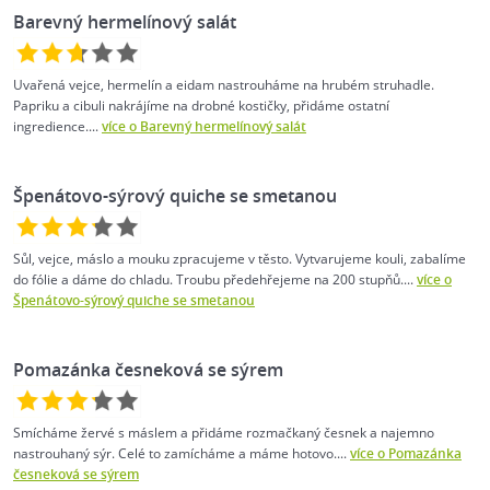
Barevný hermelínový salát
Uvařená vejce, hermelín a eidam nastrouháme na hrubém struhadle.
Papriku a cibuli nakrájíme na drobné kostičky, přidáme ostatní
ingredience....
více o Barevný hermelínový salát
Špenátovo-sýrový quiche se smetanou
Sůl, vejce, máslo a mouku zpracujeme v těsto. Vytvarujeme kouli, zabalíme
do fólie a dáme do chladu. Troubu předehřejeme na 200 stupňů....
více o
Špenátovo-sýrový quiche se smetanou
Pomazánka česneková se sýrem
Smícháme žervé s máslem a přidáme rozmačkaný česnek a najemno
nastrouhaný sýr. Celé to zamícháme a máme hotovo....
více o Pomazánka
česneková se sýrem