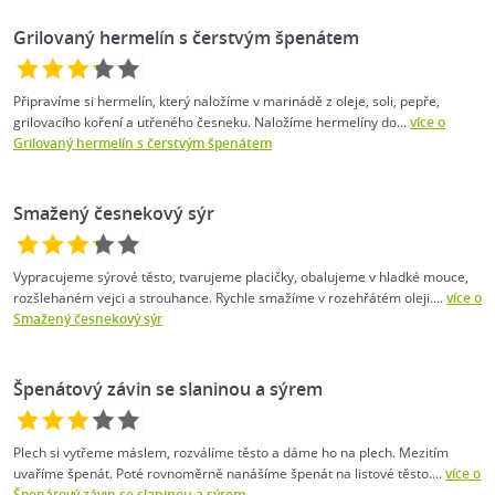
Grilovaný hermelín s čerstvým špenátem
Připravíme si hermelín, který naložíme v marinádě z oleje, soli, pepře,
grilovacího koření a utřeného česneku. Naložíme hermelíny do...
více o
Grilovaný hermelín s čerstvým špenátem
Smažený česnekový sýr
Vypracujeme sýrové těsto, tvarujeme placičky, obalujeme v hladké mouce,
rozšlehaném vejci a strouhance. Rychle smažíme v rozehřátém oleji....
více o
Smažený česnekový sýr
Špenátový závin se slaninou a sýrem
Plech si vytřeme máslem, rozválíme těsto a dáme ho na plech. Mezitím
uvaříme špenát. Poté rovnoměrně nanášíme špenát na listové těsto....
více o
Špenátový závin se slaninou a sýrem