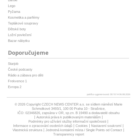
Lego
Pyžama
Kosmetika a parfémy
Teplákové soupravy
Dětské boty
Ložní povlečení
Bazar nábytku
Doporučujeme
Starjob
České podcasty
Rádio a zábava pro děti
Frekvence 1
Evropa 2
patička vygenerovaná: 00:10:14 06.08.2026
© 2026 Copyright
CZECH NEWS CENTER a.s.
se sídlem náměstí Marie
Schmolkové 3493/1, 100 00 Praha 10 - Strašnice,
IČO: 02346826, zapsána v OR, sp.zn. B 19490 a dodavatelé obsahu
Autorská práva k publikovaným materiálům
Podmínky pro užívání služby informační společnosti
Informace o zpracování osobních údajů
Cookies
Nastavení soukromí
Vlastnická struktura
Jednotná kontaktní místa / Single Points od Contact
Transparency report