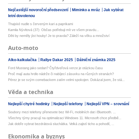
Nejčastější novoroční předsevzetí
Miminko a mráz
Jak vybírat
letní dovolenou
Thajské nudle s červeným kari a paprikami
Kamila Nývltová (37): Občas potřebuji mít ve všem pravdu...
Děti by neměly jíst houby! Je to pravda? Záleží na věku a množství
Auto-moto
Alko-kalkulačka
Rallye Dakar 2025
Dálniční známka 2025
Ford Mustang jako sedan? Čtyřdveřová verze je otázkou času
Proč mají auta hrdlo nádrže či nabíjecí zásuvku na různých stranách?
Pérez je se svým comebackem zatím velmi spokojen. Dokázal jsem, že stá...
Věda a technika
Nejlepší chytré hodinky
Nejlepší telefony
Nejlepší VPN – srovnání
Soubory mezi telefony přenesete bez Wi-Fi, mobilních dat i Bluetooth. ...
Všechny týmy pracují na optimalizaci Windows 11. Microsoft chce předbě...
Jak dobře vybrat bezdrátová sluchátka. Velká zajistí ticho a pohodlí, ...
Ekonomika a byznys