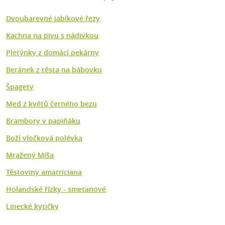
Dvoubarevné jablkové řezy
Kachna na pivu s nádivkou
Pletýnky z domácí pekárny
Beránek z těsta na bábovku
Špagety
Med z květů černého bezu
Brambory v papiňáku
Boží vločková polévka
Mražený Míša
Těstoviny amatriciana
Holandské řízky - smetanové
Linecké kytičky