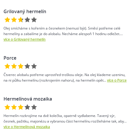
Grilovaný hermelín
Olej smícháme s kořením a česnekem (nemusí být). Směsí potřeme celé
hermelíny a zabalíme je do alobalu. Necháme alespoň 1 hodinu odležet....
více o Grilovaný hermelín
Porce
Čtverec alobalu potřeme uprostřed troškou oleje. Na olej klademe uzeninu,
na ni půlku hermelínu (rozkrojením nahoru), na hermelín opět...
více o Porce
Hermelínová mozaika
Hermelín rozkrojíme na dvě kolečka, opatrně vydlabeme. Tavený sýr,
česnek, pažitku, majonézu a vybranou část hermelínu rozšleháme tak, aby...
více o Hermelínová mozaika