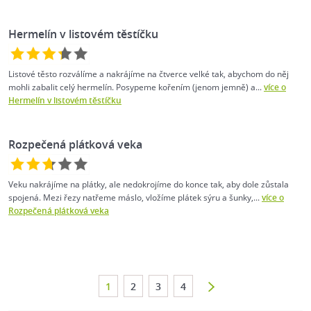
Hermelín v listovém těstíčku
Listové těsto rozválíme a nakrájíme na čtverce velké tak, abychom do něj
mohli zabalit celý hermelín. Posypeme kořením (jenom jemně) a...
více o
Hermelín v listovém těstíčku
Rozpečená plátková veka
Veku nakrájíme na plátky, ale nedokrojíme do konce tak, aby dole zůstala
spojená. Mezi řezy natřeme máslo, vložíme plátek sýru a šunky,...
více o
Rozpečená plátková veka
1
2
3
4