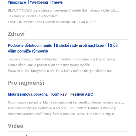
#inspirace
#wellbeing
#news
BEAUTY NEWS: Zara Larsson servíruje Cheetah Girl makeup a Billie Eilis...
Jak funguje vztah Lva a Vodnáře?
FASHION NEWS: John Galliano headlinuje MET GALA 2027
Zdraví
Podpořte dětskou imunitu
Babské rady proti nachlazení
S čím
vším pomůže rýmovník
Jak se zdravě zchladit v tropických vedrech: Co pomáhá a kdy už riskuj...
Úpal a úžeh: Jak je poznat a jak se z nich rychle vyléčit
Parazité v nás: Kterým se u nás líbí a kde v našem těle je můžeme nají...
Pro nejmenší
Mourissonova poradna
Komiksy
Festival ABC
Mourrisonova poradna: Máma si domů vodí kamarádku, kterou nemám ráda. ...
Nintendo nedělá jen skákačky a arkády. Fire Emblem: Fortune's Weave je...
Pomozte Salierimu začít nový život v Americe. Mafia: The Old Country o...
Video