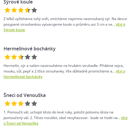
Sýrové koule
Z bílků vyšleháme tuhý sníh, vmícháme najemno nastrouhaný sýr. Na desce
posypané strouhankou vytvarujeme koule o průměru asi 3 cm a ve...
více o
Sýrové koule
Hermelínové bochánky
Hermelín, sýr a salám nastrouháme na hrubém struhadle. Přidáme vejce,
mouku, sůl, pepř a 2 lžíce strouhanky. Vše důkladně promícháme a...
více o
Hermelínové bochánky
Šneci od Venouška
1. Pomoučit vál, uchopit těsto do levé ruky, položit polovinu těsta na
pomoučený vál. 2. Těsto rozválet, obal nevyhazovat - bude se hodit na...
více
o Šneci od Venouška