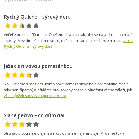
Rychlý Quiche – sýrový dort
Večeře pro 4 za 50 minut. Opečeme slaninu tak, aby se dala drobit na malé
kousky. Mezitím ušleháme vejce, mléko a ostatní ingredience mimo...
více o
Rychlý Quiche – sýrový dort
Ježek s nivovou pomazánkou
Nivu utřeme s máslem (kombinace pomazánkového a normálního másla
taky není špatná) a přidáme prolisovaný česnek. Množství všeho záleží, jak...
více o Ježek s nivovou pomazánkou
Slané pečivo – co dům dal
Struhadlo potřeme olejem a nastrouháme najemno sýr. Přidáme tuk a