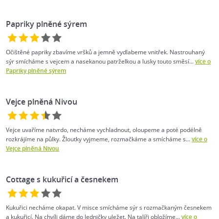
Papriky plněné sýrem
Očištěné papriky zbavíme vršků a jemně vydlabeme vnitřek. Nastrouhaný
sýr smícháme s vejcem a nasekanou patrželkou a lusky touto směsí...
více o
Papriky plněné sýrem
Vejce plněná Nivou
Vejce uvaříme natvrdo, necháme vychladnout, oloupeme a poté podélně
rozkrájíme na půlky. Žloutky vyjmeme, rozmačkáme a smícháme s...
více o
Vejce plněná Nivou
Cottage s kukuřicí a česnekem
Kukuřici necháme okapat. V misce smícháme sýr s rozmačkaným česnekem
a kukuřicí. Na chvíli dáme do ledničky uležet. Na talíři obložíme...
více o