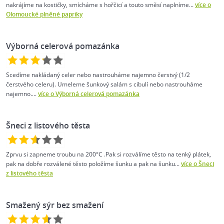
nakrájíme na kostičky, smícháme s hořčicí a touto směsí naplníme...
více o
Olomoucké plněné papriky
Výborná celerová pomazánka
Scedíme nakládaný celer nebo nastrouháme najemno čerstvý (1/2
čerstvého celeru). Umeleme šunkový salám s cibulí nebo nastrouháme
najemno....
více o Výborná celerová pomazánka
Šneci z listového těsta
Zprvu si zapneme troubu na 200°C .Pak si rozválíme těsto na tenký plátek,
pak na dobře rozválené těsto položíme šunku a pak na šunku...
více o Šneci
z listového těsta
Smažený sýr bez smažení