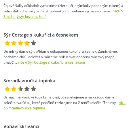
Čajové šálky důkladně vymastíme (Herou či jakýmkoliv podobným tukem) a
velmi důkladně vysypeme strouhankou. Strouhaný sýr se salámem...
více o
Smažený sýr bez smažení
Sýr Cottage s kukuřicí a česnekem
Do misky dáme sýr, přidáme odkapanou kukuřici a česnek. Zamícháme,
necháme chvíli odležet a můžeme přikusovat opečený toustový (např.
tmavý)...
více o Sýr Cottage s kukuřicí a česnekem
Smradlavoučká topinka
Usmažíme klasické topinky na oleji, očesnekujeme a na každou dáme
kolečko tvarůžku, které podélně rozkrojíme na 2 tenčí kolečka. Topinky...
více
o Smradlavoučká topinka
Voňaví skřivánci