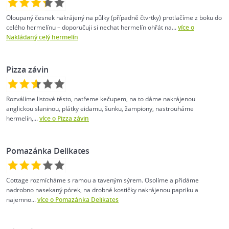
Oloupaný česnek nakrájený na půlky (případně čtvrtky) protlačíme z boku do
celého hermelínu – doporučuji si nechat hermelín ohřát na...
více o
Nakládaný celý hermelín
Pizza závin
Rozválíme listové těsto, natřeme kečupem, na to dáme nakrájenou
anglickou slaninou, plátky eidamu, šunku, žampiony, nastrouháme
hermelín,...
více o Pizza závin
Pomazánka Delikates
Cottage rozmícháme s ramou a taveným sýrem. Osolíme a přidáme
nadrobno nasekaný pórek, na drobné kostičky nakrájenou papriku a
najemno...
více o Pomazánka Delikates