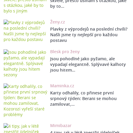
skvěle, přesto usínám s otázkou, jaké
by to…
Ženy.cz
Plavky z výprodejů na poslední chvíli?
Našli jsme ty nejlepší pro každou
postavu
Blesk pro ženy
Jsou pohodlné jako pyžamo, ale
vypadají elegantně. Splývavé kalhoty
jsou hitem…
Maminka.cz
Karty odhalily, co přinese první
srpnový týden: Berani se mohou
zamilovat,…
Mimibazar
4 tipy, jak v létě zpestřit jídelníček