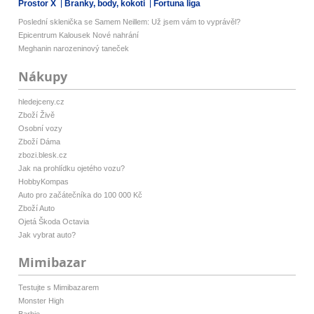
Prostor X
Branky, body, kokoti
Fortuna liga
Poslední sklenička se Samem Neillem: Už jsem vám to vyprávěl?
Epicentrum Kalousek Nové nahrání
Meghanin narozeninový taneček
Nákupy
hledejceny.cz
Zboží Živě
Osobní vozy
Zboží Dáma
zbozi.blesk.cz
Jak na prohlídku ojetého vozu?
HobbyKompas
Auto pro začátečníka do 100 000 Kč
Zboží Auto
Ojetá Škoda Octavia
Jak vybrat auto?
Mimibazar
Testujte s Mimibazarem
Monster High
Barbie