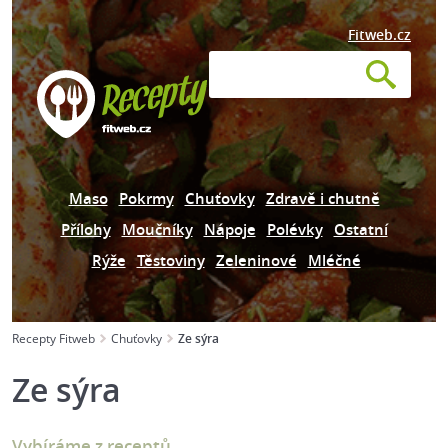
Fitweb.cz
Maso
Pokrmy
Chuťovky
Zdravě i chutně
Přílohy
Moučníky
Nápoje
Polévky
Ostatní
Rýže
Těstoviny
Zeleninové
Mléčné
Recepty Fitweb
Chuťovky
Ze sýra
Ze sýra
Vybíráme z receptů