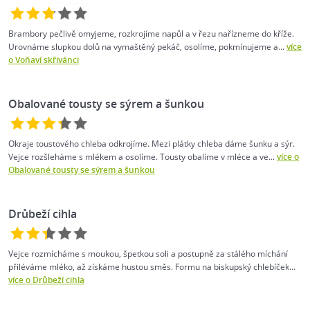
Brambory pečlivě omyjeme, rozkrojíme napůl a v řezu nařízneme do kříže.
Urovnáme slupkou dolů na vymaštěný pekáč, osolíme, pokmínujeme a...
více
o Voňaví skřivánci
Obalované tousty se sýrem a šunkou
Okraje toustového chleba odkrojíme. Mezi plátky chleba dáme šunku a sýr.
Vejce rozšleháme s mlékem a osolíme. Tousty obalíme v mléce a ve...
více o
Obalované tousty se sýrem a šunkou
Drůbeží cihla
Vejce rozmícháme s moukou, špetkou soli a postupně za stálého míchání
přiléváme mléko, až získáme hustou směs. Formu na biskupský chlebíček...
více o Drůbeží cihla