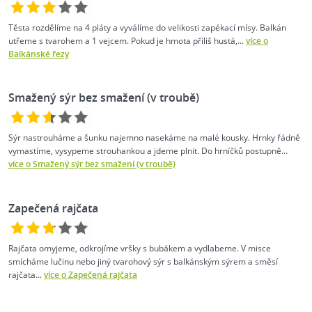
Těsta rozdělíme na 4 pláty a vyválíme do velikosti zapékací mísy. Balkán
utřeme s tvarohem a 1 vejcem. Pokud je hmota příliš hustá,...
více o
Balkánské řezy
Smažený sýr bez smažení (v troubě)
Sýr nastrouháme a šunku najemno nasekáme na malé kousky. Hrnky řádně
vymastíme, vysypeme strouhankou a jdeme plnit. Do hrníčků postupně...
více o Smažený sýr bez smažení (v troubě)
Zapečená rajčata
Rajčata omyjeme, odkrojíme vršky s bubákem a vydlabeme. V misce
smícháme lučinu nebo jiný tvarohový sýr s balkánským sýrem a směsí
rajčata...
více o Zapečená rajčata