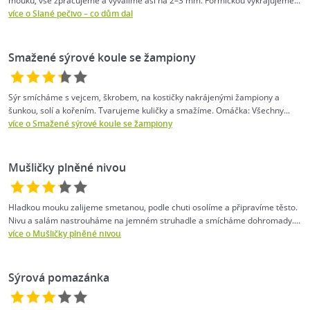
mouku, vše zpracujeme a vyválíme asi na 2–3 mm. Formičkou vykrajujeme...
více o Slané pečivo – co dům dal
Smažené sýrové koule se žampiony
Sýr smícháme s vejcem, škrobem, na kostičky nakrájenými žampiony a
šunkou, solí a kořením. Tvarujeme kuličky a smažíme. Omáčka: Všechny...
více o Smažené sýrové koule se žampiony
Mušličky plněné nivou
Hladkou mouku zalijeme smetanou, podle chuti osolíme a připravíme těsto.
Nivu a salám nastrouháme na jemném struhadle a smícháme dohromady....
více o Mušličky plněné nivou
Sýrová pomazánka