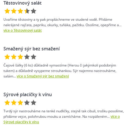
Těstovinový salát
Uvaříme těstoviny a ty pak propláchneme ve studené vodě. Přidáme
nakrájené rajčata, papriku, okurky, tuňáka, pažitku. Osolíme, opepříme a...
více o Těstovinový salát
Smažený sýr bez smažení
Čajové šálky (6 ks) důkladně vymastíme (Herou či jakýmkoli podobným
tukem) a důkladně vysypeme strouhankou. Sýr najemno nastrouháme,
salám...
více o Smažený sýr bez smažení
Sýrové placičky k vínu
Tvrdý sýr nastrouháme na tenké nudličky, stejně tak cibuli, trošku posolíme,
přidáme vejce, polohrubou mouku a zamícháme. Na rozpáleném...
více o
Sýrové placičky k vínu