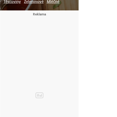
e
Těstoviny
Zeleninové
Mléčné