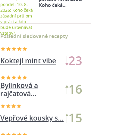
Koho čeká…
Poslední sledované recepty
23
Koktejl mint vibe
Bylinková a
16
rajčatová…
15
Vepřové kousky s…