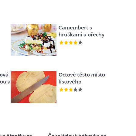
Camembert s
hruškami a ořechy
ková
Octové těsto místo
nou a
listového
vé šátečky ze
Čokoládová bábovka ze