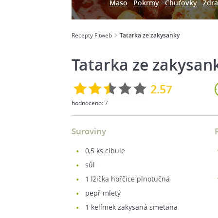
Maso
Pokrmy
Chuťovky
Zdra
Recepty Fitweb
Tatarka ze zakysanky
Tatarka ze zakysan
2.57
hodnoceno:
7
Suroviny
0,5
ks cibule
sůl
1
lžička hořčice plnotučná
pepř mletý
1
kelímek zakysaná smetana