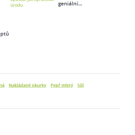
geniální…
eptů
čná
Nakládané okurky
Pepř mletý
Sůl