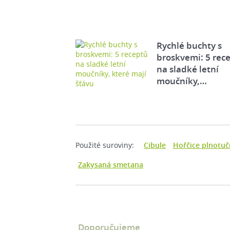
Rychlé buchty s
broskvemi: 5 rec
na sladké letní
moučníky,…
Použité suroviny:
Cibule
Hořčice plnotu
Zakysaná smetana
Doporučujeme