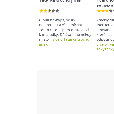
zakysan
Cibuli nakrájet, okurku
Změklý tu
nastrouhat a vše smíchat.
moukou a
Tento recept jsem dostala od
smetanou.
kamarádky. Dělávám ho někdy
které ne
místo…
více o Tatarka trochu
odpočinout
jinak
více o Tv
zakysank