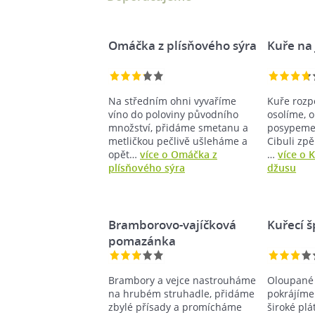
Omáčka z plísňového sýra
Kuře na
Na středním ohni vyvaříme
Kuře rozp
víno do poloviny původního
osolíme, 
množství, přidáme smetanu a
posypeme 
metličkou pečlivě ušleháme a
Cibuli zpě
opět…
více o Omáčka z
…
více o 
plísňového sýra
džusu
Bramborovo-vajíčková
Kuřecí š
pomazánka
Brambory a vejce nastrouháme
Oloupané
na hrubém struhadle, přidáme
pokrájíme
zbylé přísady a promícháme
široké plá