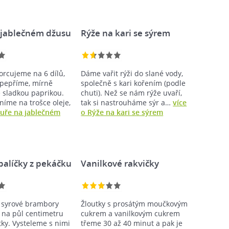
 jablečném džusu
Rýže na kari se sýrem
orcujeme na 6 dílů,
Dáme vařit rýži do slané vody,
opepříme, mírně
společně s kari kořením (podle
sladkou paprikou.
chuti). Než se nám rýže uvaří,
níme na trošce oleje,
tak si nastrouháme sýr a…
více
Kuře na jablečném
o Rýže na kari se sýrem
palíčky z pekáčku
Vanilkové rakvičky
 syrové brambory
Žloutky s prosátým moučkovým
 na půl centimetru
cukrem a vanilkovým cukrem
tky. Vysteleme s nimi
třeme 30 až 40 minut a pak je