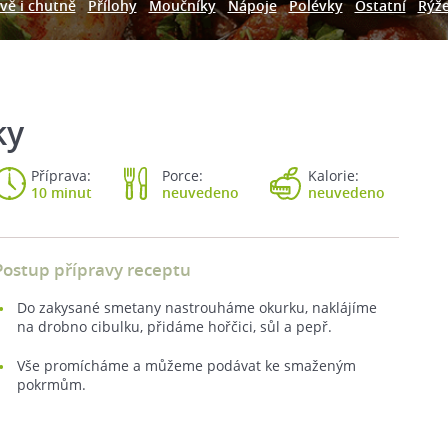
vě i chutně
Přílohy
Moučníky
Nápoje
Polévky
Ostatní
Rýž
ky
Příprava:
Porce:
Kalorie:
10 minut
neuvedeno
neuvedeno
Postup přípravy receptu
Do zakysané smetany nastrouháme okurku, naklájíme
na drobno cibulku, přidáme hořčici, sůl a pepř.
Vše promícháme a můžeme podávat ke smaženým
pokrmům.