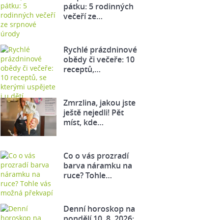
pátku: 5 rodinných
večeří ze…
Rychlé prázdninové
obědy či večeře: 10
receptů,…
Zmrzlina, jakou jste
ještě nejedli! Pět
míst, kde…
Co o vás prozradí
barva náramku na
ruce? Tohle…
Denní horoskop na
pondělí 10. 8. 2026: