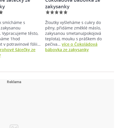
ky
zakysanky
k smícháme s
Žloutky vyšleháme s cukry do
 zakysanou
pěny, přidáme změklé máslo,
 Vypracujeme těsto,
zakysanou smetanu(pokojová
cháme 1hod
teplota), mouku s práškem do
 v potravinové fólii…
pečiva…
více o Čokoládová
arohové šátečky ze
bábovka ze zakysanky
y