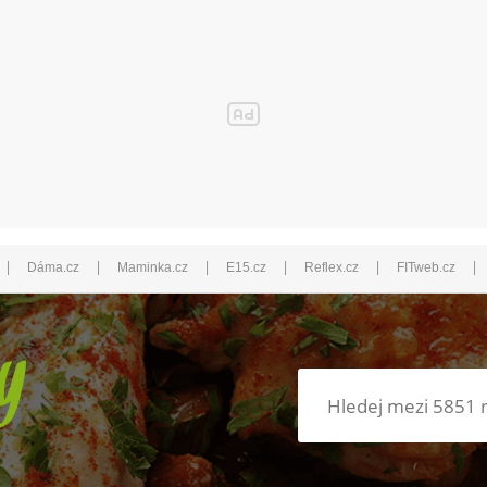
|
|
|
|
|
|
Dáma.cz
Maminka.cz
E15.cz
Reflex.cz
FITweb.cz