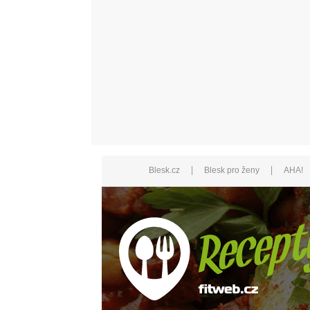
|
|
Blesk.cz
Blesk pro ženy
AHA!