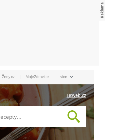
|
|
Ženy.cz
MojeZdraví.cz
více
Fitweb.cz