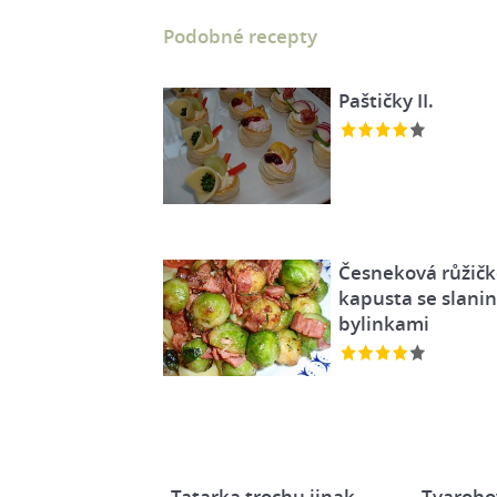
Podobné recepty
Paštičky II.
Česneková růžič
kapusta se slani
bylinkami
Tatarka trochu jinak
Tvaroho