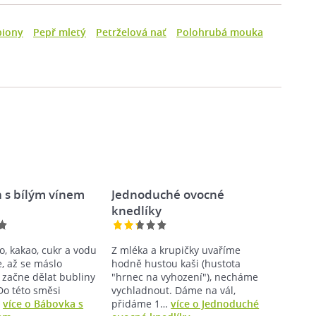
piony
Pepř mletý
Petrželová nať
Polohrubá mouka
 s bílým vínem
Jednoduché ovocné
knedlíky
o, kakao, cukr a vodu
Z mléka a krupičky uvaříme
, až se máslo
hodně hustou kaši (hustota
 začne dělat bubliny
"hrnec na vyhození"), necháme
 Do této směsi
vychladnout. Dáme na vál,
…
více o Bábovka s
přidáme 1…
více o Jednoduché