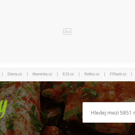
|
|
|
|
|
|
Dáma.cz
Maminka.cz
E15.cz
Reflex.cz
FITweb.cz