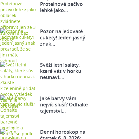
Proteinové pečivo
lehké jako…
Pozor na jedovaté
cukety! Jeden jasný
znak…
Svěží letní saláty,
které vás v horku
neunaví:…
Jaké barvy vám
nejvíc sluší? Odhalte
tajemství…
Denní horoskop na
čtvrtek 6. 8. 2026: