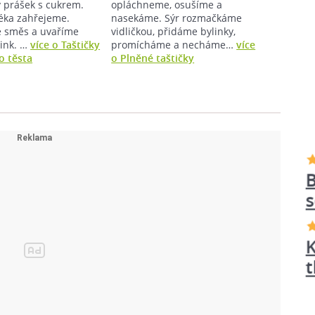
 prášek s cukrem.
opláchneme, osušíme a
éka zahřejeme.
nasekáme. Sýr rozmačkáme
 směs a uvaříme
vidličkou, přidáme bylinky,
ink. …
více o Taštičky
promícháme a necháme…
více
o těsta
o Plněné taštičky