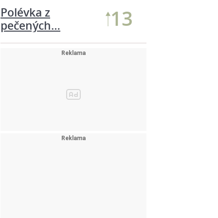
Polévka z
13
pečených…