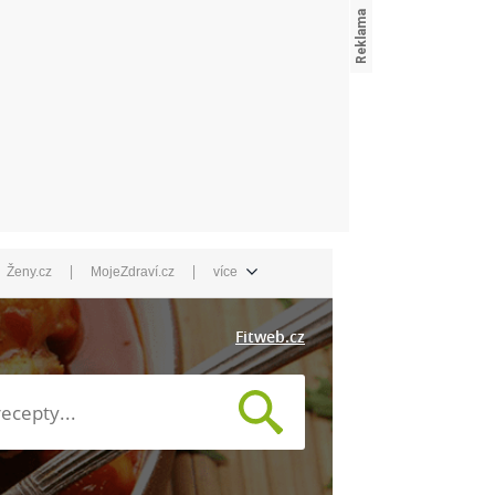
|
|
Ženy.cz
MojeZdraví.cz
více
Fitweb.cz