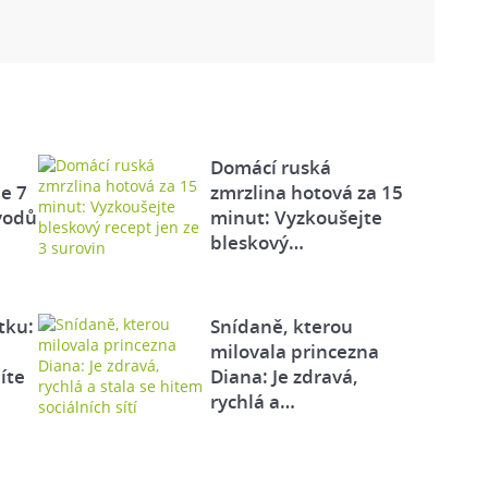
Domácí ruská
e 7
zmrzlina hotová za 15
vodů
minut: Vyzkoušejte
bleskový…
tku:
Snídaně, kterou
milovala princezna
íte
Diana: Je zdravá,
rychlá a…