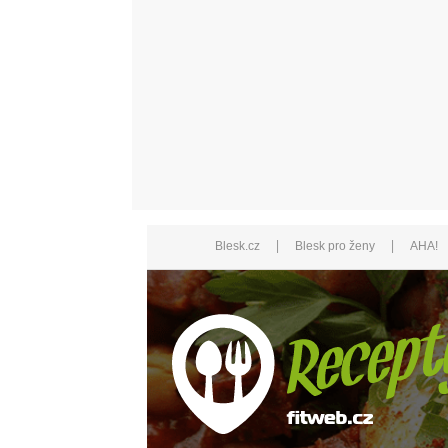
|
|
Blesk.cz
Blesk pro ženy
AHA!