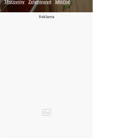
e
Těstoviny
Zeleninové
Mléčné