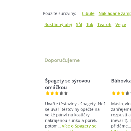
Použité suroviny:
Cibule
Nákládané žam
Rostlinný olej
Sůl
Tuk
Tvaroh
Vejce
Doporučujeme
Špagety se sýrovou
Bábovka
omáčkou
Uvařte těstoviny - špagety. Než
Máslo, vín
se uvaří těstoviny opečte na
zahřejeme
velké pánvi na kostičky
rozpustí a
nakrájenou šunku a pórek,
(nevařit).
potom…
více o Špagety se
přidáme