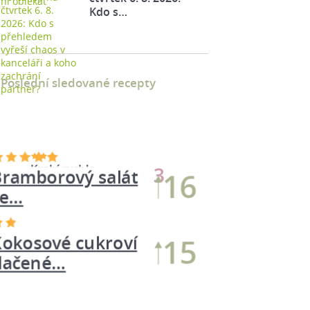
Kdo s…
Poslední sledované recepty
Bramborový salát
16
se…
Kokosové cukroví
15
tlačené…
Krabí rychlo-
13
pomazánka