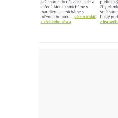
zašleháme do něj vejce, cukr a
pudinkový
koření. Mouku smícháme s
Zbytek ml
mandlemi a smícháme s
Vmícháme
utřenou hmotou.…
více o Koláč
hustý pud
z křehkého těsta
z listovéh