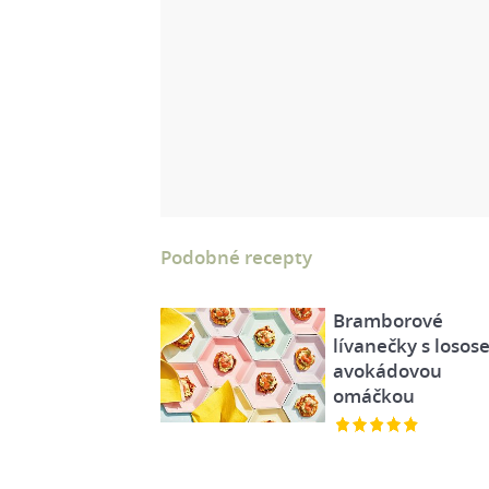
Podobné recepty
Bramborové
lívanečky s losos
avokádovou
omáčkou