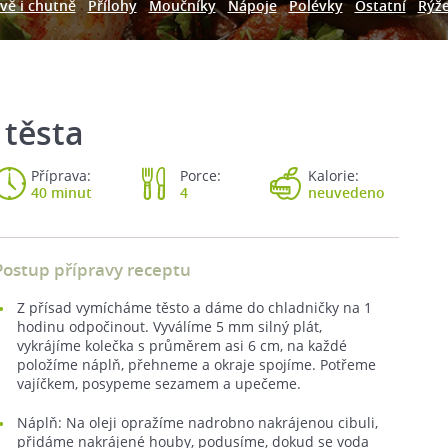
vě i chutně
Přílohy
Moučníky
Nápoje
Polévky
Ostatní
Rýž
 těsta
Příprava:
Porce:
Kalorie:
40 minut
4
neuvedeno
Postup přípravy receptu
Z přísad vymícháme těsto a dáme do chladničky na 1
hodinu odpočinout. Vyválíme 5 mm silný plát,
vykrájíme kolečka s průměrem asi 6 cm, na každé
položíme náplň, přehneme a okraje spojíme. Potřeme
vajíčkem, posypeme sezamem a upečeme.
Náplň: Na oleji opražíme nadrobno nakrájenou cibuli,
přidáme nakrájené houby, podusíme, dokud se voda