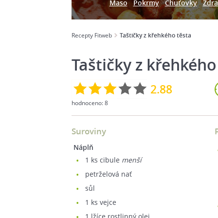
Maso
Pokrmy
Chuťovky
Zdra
Recepty Fitweb
Taštičky z křehkého těsta
Taštičky z křehkého
2.88
hodnoceno:
8
Suroviny
Náplň
1
ks cibule
menší
petrželová nať
sůl
1
ks vejce
1
lžíce rostlinný olej