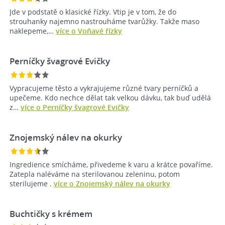
Jde v podstatě o klasické řízky. Vtip je v tom, že do
strouhanky najemno nastrouháme tvarůžky. Takže maso
naklepeme,…
více o Voňavé řízky
Perníčky švagrové Evičky
Vypracujeme těsto a vykrajujeme různé tvary perníčků a
upečeme. Kdo nechce dělat tak velkou dávku, tak buď udělá
z…
více o Perníčky švagrové Evičky
Znojemský nálev na okurky
Ingredience smícháme, přivedeme k varu a krátce povaříme.
Zatepla naléváme na sterilovanou zeleninu, potom
sterilujeme .
více o Znojemský nálev na okurky
Buchtičky s krémem