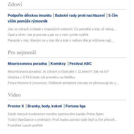
Zdraví
Podpořte dětskou imunitu
Babské rady proti nachlazení
S čím
vším pomůže rýmovník
Jak se zdravě zchladit v tropických vedrech: Co pomáhá a kdy už riskuj...
Úpal a úžeh: Jak je poznat a jak se z nich rychle vyléčit
Parazité v nás: Kterým se u nás líbí a kde v našem těle je můžeme nají...
Pro nejmenší
Mourissonova poradna
Komiksy
Festival ABC
Mourrisonova poradna: Je zdravé si čistit pleť v 11 letech? Jak na to?
Ukázka z GTA 6 bude mít premiéru na Netflixu
Forza Horizon 6 (recenze): Oblíbené arkádové závody se přesouvají do u...
Video
Prostor X
Branky, body, kokoti
Fortuna liga
Závěr tiskové konference nového sportovního kanálu Prima Sport
Tvůrci StarDance o změnách: Proč budou porotci opět čtyři a čím přesvě...
František Laurin pohřeb