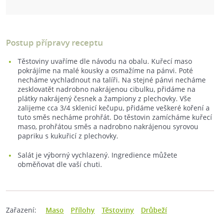
Postup přípravy receptu
Těstoviny uvaříme dle návodu na obalu. Kuřecí maso
pokrájíme na malé kousky a osmažíme na pánvi. Poté
necháme vychladnout na talíři. Na stejné pánvi necháme
zesklovatět nadrobno nakrájenou cibulku, přidáme na
plátky nakrájený česnek a žampiony z plechovky. Vše
zalijeme cca 3/4 sklenicí kečupu, přidáme veškeré koření a
tuto směs necháme prohřát. Do těstovin zamícháme kuřecí
maso, prohřátou směs a nadrobno nakrájenou syrovou
papriku s kukuřicí z plechovky.
Salát je výborný vychlazený. Ingredience můžete
obměňovat dle vaší chuti.
Zařazení:
Maso
Přílohy
Těstoviny
Drůbeží