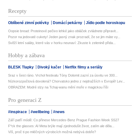
Recepty
Oblíbené zimní polévky
Domácí pekárny
Jídlo podle horoskopu
Oopsie bread: Proteinové pečivo lehké jako obláček zvládnete připravit...
Pozor na jedovaté cukety! Jeden jasný znak prozradí, že se jim máte vy...
Svěží letní saláty, které vás v horku neunaví: Zkuste k zelenině přida...
Hobby a zábava
BLESK Tlapky
Divoký kačer
Netflix filmy a seriály
Sraz v šest ráno. Vrchol festivalu Tóny Dolomit zazní za úsvitu ve 300...
Nízkorozpočtová dovolená? Chorvatsko jedno z nejdražších v Evropě! Lev...
OBRAZEM: Modré slzy na Tchaj-wanu mění moře v magickou říši
Pro generaci Z
#inspirace
#wellbeing
#news
Září patří módě: Co přinese Mercedes-Benz Prague Fashion Week SS27
F*ck the glasses: AI Meta brýle mají zjednodušit život, zatím ale děla...
Víš, proč ti po mléčných výrobcích možná nebývá dobře?