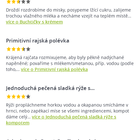
Droždí rozdrobíme do misky, posypeme lžící cukru, zalijeme
trochou vlažného mléka a necháme vzejít na teplém místě…
více o Buchtičky s krémem
Primitivní rajská polévka
Krájená rajčata rozmixujeme, aby byly pěkně nadýchané
napěněné; povaříme s mlékem/smetanou, příp. vodou (podle
toho,…
více o Primitivní rajská polévka
Jednoduchá pečená sladká rýže s…
Rýži propláchneme horkou vodou a okapanou smícháme v
hrnci, nebo zapékací míse se všemi ingrediencemi, kompot
dáme celý…
více o Jednoduchá pečená sladká rýže s
kompotem