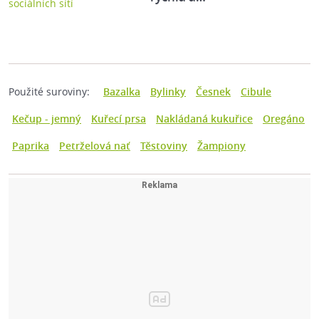
Použité suroviny:
Bazalka
Bylinky
Česnek
Cibule
Kečup - jemný
Kuřecí prsa
Nakládaná kukuřice
Oregáno
Paprika
Petrželová nať
Těstoviny
Žampiony