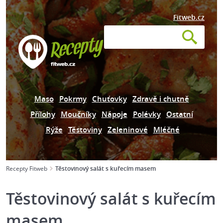
Fitweb.cz
Maso
Pokrmy
Chuťovky
Zdravě i chutně
Přílohy
Moučníky
Nápoje
Polévky
Ostatní
Rýže
Těstoviny
Zeleninové
Mléčné
Recepty Fitweb
Těstovinový salát s kuřecím masem
Těstovinový salát s kuřecím
masem