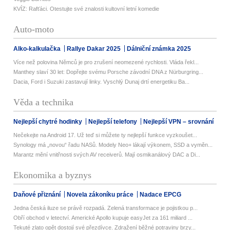
KVÍZ: Rafťáci. Otestujte své znalosti kultovní letní komedie
Auto-moto
Alko-kalkulačka
Rallye Dakar 2025
Dálniční známka 2025
Více než polovina Němců je pro zrušení neomezené rychlosti. Vláda řekl...
Manthey slaví 30 let: Dopřejte svému Porsche závodní DNA z Nürburgring...
Dacia, Ford i Suzuki zastavují linky. Vyschlý Dunaj drtí energetiku Ba...
Věda a technika
Nejlepší chytré hodinky
Nejlepší telefony
Nejlepší VPN – srovnání
Nečekejte na Android 17. Už teď si můžete ty nejlepší funkce vyzkoušet...
Synology má „novou“ řadu NASů. Modely Neo+ lákají výkonem, SSD a vyměn...
Marantz mění vnitřnosti svých AV receiverů. Mají osmikanálový DAC a Di...
Ekonomika a byznys
Daňové přiznání
Novela zákoníku práce
Nadace EPCG
Jedna česká iluze se právě rozpadá. Zelená transformace je pojistkou p...
Obří obchod v letectví. Americké Apollo kupuje easyJet za 161 miliard ...
Tekuté zlato opět dostojí své přezdívce. Zdražení běžné potraviny brzy...