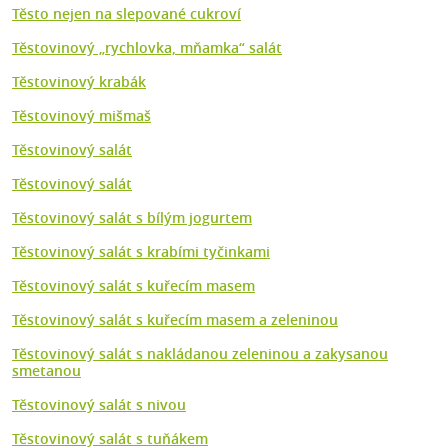
Těsto nejen na slepované cukroví
Těstovinový „rychlovka, mňamka“ salát
Těstovinový krabák
Těstovinový mišmaš
Těstovinový salát
Těstovinový salát
Těstovinový salát s bílým jogurtem
Těstovinový salát s krabími tyčinkami
Těstovinový salát s kuřecím masem
Těstovinový salát s kuřecím masem a zeleninou
Těstovinový salát s nakládanou zeleninou a zakysanou
smetanou
Těstovinový salát s nivou
Těstovinový salát s tuňákem