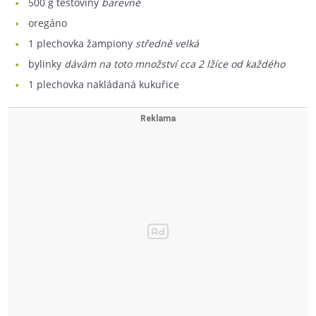
500
g těstoviny
barevné
oregáno
1
plechovka žampiony
středně velká
bylinky
dávám na toto množství cca 2 lžíce od každého
1
plechovka nakládaná kukuřice