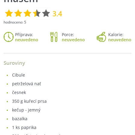
3.4
hodnoceno:
5
Příprava:
Porce:
Kalorie:
neuvedeno
neuvedeno
neuvedeno
Suroviny
cibule
petrželová nať
česnek
350
g kuřecí prsa
kečup - jemný
bazalka
1
ks paprika