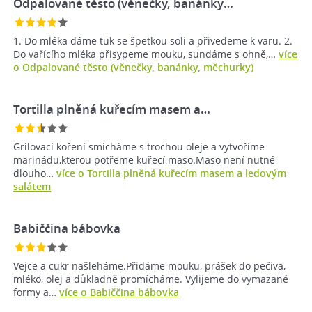
Odpalované těsto (věnečky, banánky…
1. Do mléka dáme tuk se špetkou soli a přivedeme k varu. 2.
Do vařícího mléka přisypeme mouku, sundáme s ohně,…
více
o Odpalované těsto (věnečky, banánky, měchurky)
Tortilla plněná kuřecím masem a…
Grilovací koření smícháme s trochou oleje a vytvoříme
marinádu,kterou potřeme kuřecí maso.Maso není nutné
dlouho…
více o Tortilla plněná kuřecím masem a ledovým
salátem
Babiččina bábovka
Vejce a cukr našleháme.Přidáme mouku, prášek do pečiva,
mléko, olej a důkladně promícháme. Vylijeme do vymazané
formy a…
více o Babiččina bábovka