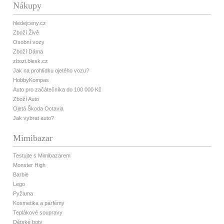
Nákupy
hledejceny.cz
Zboží Živě
Osobní vozy
Zboží Dáma
zbozi.blesk.cz
Jak na prohlídku ojetého vozu?
HobbyKompas
Auto pro začátečníka do 100 000 Kč
Zboží Auto
Ojetá Škoda Octavia
Jak vybrat auto?
Mimibazar
Testujte s Mimibazarem
Monster High
Barbie
Lego
Pyžama
Kosmetika a parfémy
Teplákové soupravy
Dětské boty