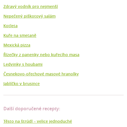
Zdravý vodník pro nejmenší
Nepečený piškotový salám
Kotleta
Kuře na smetaně
Mexická pizza
Řízečky z panenky nebo kuřecího masa
Ledvinky s houbami
Česnekovo-ořechové masové hranolky
Jablíčko v brusince
Další doporučené recepty:
Těsto na štrúdl – velice jednoduché