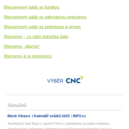
Těstovinový salát se šunkou
Těstovinový salát se zakysanou smetanou
Těstovinový salát se zeleninou a sýrem
Těstoviny – co nám lednička dala
Těstoviny „Martin“
Těstoviny à la smetanito
VÝBĚR
Aktuálně
Blesk Vánoce
Kalendář svátků 2025
INFO.cz
Teroristický útok Rusů v Lipsku!? Dron s výbušninou se našel u Antonov...