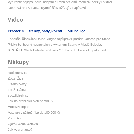
Vybíráme nejlepší herní adaptace Pána prstenů. Moderní pecky i histori...
Desková hra Stínadla: Rychlé šípy ožívají v napínavé
Video
Prostor X
Branky, body, kokoti
Fortuna liga
Fanoušci čínského Dalian Yingbo si připravili parádní choreo pro Stanc...
Priske byl hodně nespokojen s výkonem Sparty v Mladé Boleslavi
SESTŘIH: Mladá Boleslav - Sparta 2:0. Bezzubí Letenští opět ztratili. ...
Nákupy
hledejceny.cz
Zboží Živě
Osobní vozy
Zboží Dáma
zbozi.blesk.cz
Jak na prohlídku ojetého vozu?
HobbyKompas
Auto pro začátečníka do 100 000 Kč
Zboží Auto
Ojetá Škoda Octavia
Jak vybrat auto?