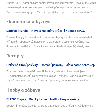
Quake ke 30. narozeninám dostal novou epizodu zdarma. Dawn of the Mach...
Nové nabíječky AlzaPower jsou maličké, přesto poskytují výkon 100 W
Další dinosaurus vyhyne. Microsoft předělává Správu tisku ve Windows 1...
Ekonomika a byznys
Daňové přiznání
Novela zákoníku práce
Nadace EPCG
Penzijní fondy jako investoři do startupů? Úspory Čechů mohou rozhýbat...
Příhraniční obchody už nejsou jen o cigaretách a alkoholu. Češi do nic...
Fotoaparát po dědovi může mít cenu auta. Rozhoduje jediný detail, kter...
Recepty
Oblíbené zimní polévky
Domácí pekárny
Jídlo podle horoskopu
Zmrzlina, jakou jste ještě nejedli! Pět míst, kde zmrzlina chutná jako...
10 nejlepších receptů na švestkové koláče: Přenesou vás do kuchyně u b...
Sladký poklad u cesty: Využijte letní špendlíky do tvarohového koláče,...
Hobby a zábava
BLESK Tlapky
Divoký kačer
Netflix filmy a seriály
Cestovní horečka šlechty: Chuďas z Klatovska otrokářem v Jižní Americe