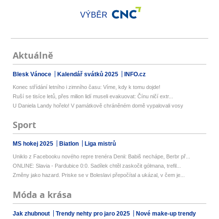
VÝBĚR
Aktuálně
Blesk Vánoce
Kalendář svátků 2025
INFO.cz
Konec střídání letního i zimního času: Víme, kdy k tomu dojde!
Ruší se tisíce letů, přes milion lidí museli evakuovat: Čínu ničí extr...
U Daniela Landy hořelo! V památkově chráněném domě vypalovali vosy
Sport
MS hokej 2025
Biatlon
Liga mistrů
Uniklo z Facebooku nového repre trenéra Denii: Babiš nechápe, Berbr př...
ONLINE: Slavia - Pardubice 0:0. Sadílek chtěl zaskočit gólmana, trefil...
Změny jako hazard. Priske se v Boleslavi přepočítal a ukázal, v čem je...
Móda a krása
Jak zhubnout
Trendy nehty pro jaro 2025
Nové make-up trendy