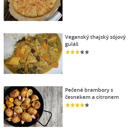
Veganský thajský sójový
guláš
Pečené brambory s
česnekem a citronem