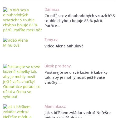
Dáma.cz
Co ničí sex v dlouhodobých vztazích? S
touhle chybou bojuje 83 % párů.
Patříte…
Ženy.cz
video Alena Mihulová
Blesk pro ženy
Postarejte se o své kožené kabelky
tak, aby je mohly nosit ještě vaše
vnučky!…
Maminka.cz
Jak s bříškem zvládat vedra? Neřešte
módu a osvěžujte se