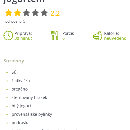
2.2
hodnoceno:
5
Příprava:
Porce:
Kalorie:
30 minut
6
neuvedeno
Suroviny
sůl
ředkvička
oregáno
sterilovaný hrášek
bílý jogurt
provensálské bylinky
podravka