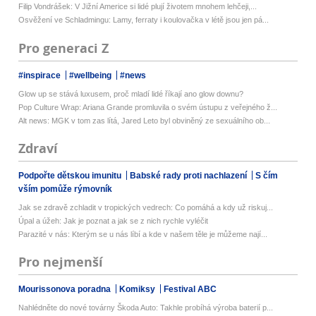
Filip Vondrášek: V Jižní Americe si lidé plují životem mnohem lehčeji,...
Osvěžení ve Schladmingu: Lamy, ferraty i koulovačka v létě jsou jen pá...
Pro generaci Z
#inspirace
#wellbeing
#news
Glow up se stává luxusem, proč mladí lidé říkají ano glow downu?
Pop Culture Wrap: Ariana Grande promluvila o svém ústupu z veřejného ž...
Alt news: MGK v tom zas lítá, Jared Leto byl obviněný ze sexuálního ob...
Zdraví
Podpořte dětskou imunitu
Babské rady proti nachlazení
S čím
vším pomůže rýmovník
Jak se zdravě zchladit v tropických vedrech: Co pomáhá a kdy už riskuj...
Úpal a úžeh: Jak je poznat a jak se z nich rychle vyléčit
Parazité v nás: Kterým se u nás líbí a kde v našem těle je můžeme nají...
Pro nejmenší
Mourissonova poradna
Komiksy
Festival ABC
Nahlédněte do nové továrny Škoda Auto: Takhle probíhá výroba baterií p...