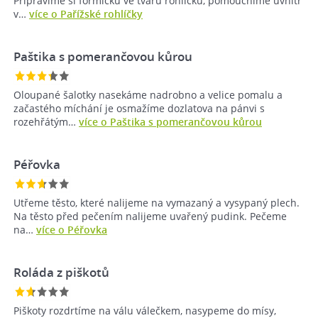
Připravíme si formičku ve tvaru rohlíčku, pomoučníme uvnitř
v…
více o Pařížské rohlíčky
Paštika s pomerančovou kůrou
Oloupané šalotky nasekáme nadrobno a velice pomalu a
začastého míchání je osmažíme dozlatova na pánvi s
rozehřátým…
více o Paštika s pomerančovou kůrou
Péřovka
Utřeme těsto, které nalijeme na vymazaný a vysypaný plech.
Na těsto před pečením nalijeme uvařený pudink. Pečeme
na…
více o Péřovka
Roláda z piškotů
Piškoty rozdrtíme na válu válečkem, nasypeme do mísy,