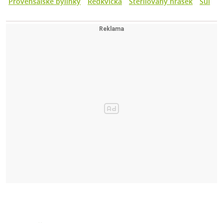
Provensálské bylinky
Ředkvička
Sterilovaný hrášek
Sůl