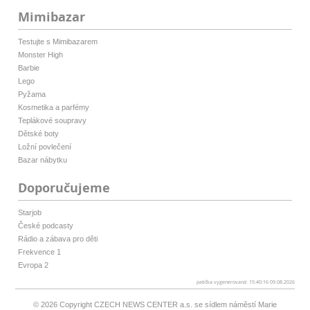
Mimibazar
Testujte s Mimibazarem
Monster High
Barbie
Lego
Pyžama
Kosmetika a parfémy
Teplákové soupravy
Dětské boty
Ložní povlečení
Bazar nábytku
Doporučujeme
Starjob
České podcasty
Rádio a zábava pro děti
Frekvence 1
Evropa 2
patička vygenerovaná: 15:40:16 09.08.2026
© 2026 Copyright
CZECH NEWS CENTER a.s.
se sídlem náměstí Marie