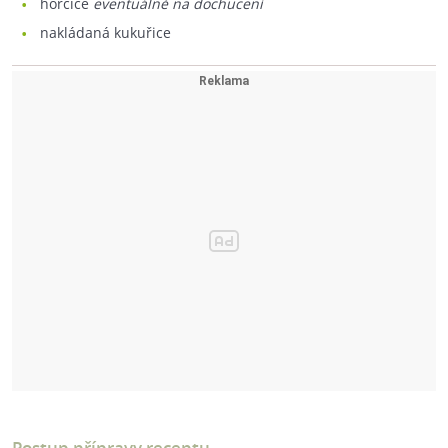
hořčice
eventuálně na dochucení
nakládaná kukuřice
Postup přípravy receptu