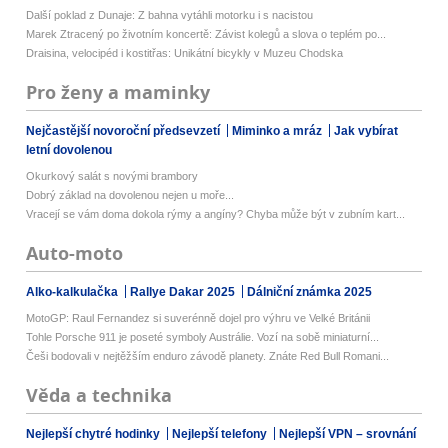
Další poklad z Dunaje: Z bahna vytáhli motorku i s nacistou
Marek Ztracený po životním koncertě: Závist kolegů a slova o teplém po...
Draisina, velocipéd i kostitřas: Unikátní bicykly v Muzeu Chodska
Pro ženy a maminky
Nejčastější novoroční předsevzetí
Miminko a mráz
Jak vybírat
letní dovolenou
Okurkový salát s novými brambory
Dobrý základ na dovolenou nejen u moře...
Vracejí se vám doma dokola rýmy a angíny? Chyba může být v zubním kart...
Auto-moto
Alko-kalkulačka
Rallye Dakar 2025
Dálniční známka 2025
MotoGP: Raul Fernandez si suverénně dojel pro výhru ve Velké Británii
Tohle Porsche 911 je poseté symboly Austrálie. Vozí na sobě miniaturní...
Češi bodovali v nejtěžším enduro závodě planety. Znáte Red Bull Romani...
Věda a technika
Nejlepší chytré hodinky
Nejlepší telefony
Nejlepší VPN – srovnání