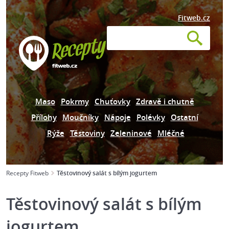
Fitweb.cz
Maso
Pokrmy
Chuťovky
Zdravě i chutně
Přílohy
Moučníky
Nápoje
Polévky
Ostatní
Rýže
Těstoviny
Zeleninové
Mléčné
Recepty Fitweb
Těstovinový salát s bílým jogurtem
Těstovinový salát s bílým
jogurtem