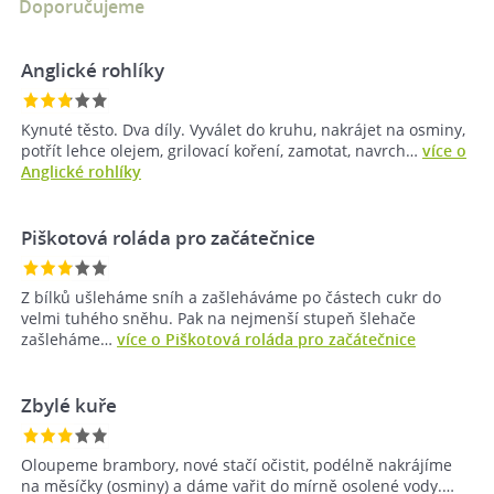
Doporučujeme
Anglické rohlíky
Kynuté těsto. Dva díly. Vyválet do kruhu, nakrájet na osminy,
potřít lehce olejem, grilovací koření, zamotat, navrch…
více o
Anglické rohlíky
Piškotová roláda pro začátečnice
Z bílků ušleháme sníh a zašleháváme po částech cukr do
velmi tuhého sněhu. Pak na nejmenší stupeň šlehače
zašleháme…
více o Piškotová roláda pro začátečnice
Zbylé kuře
Oloupeme brambory, nové stačí očistit, podélně nakrájíme
na měsíčky (osminy) a dáme vařit do mírně osolené vody.…