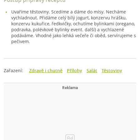
Uvaříme těstoviny. Scedíme a dáme do mísy. Necháme
vychladnout. Přidáme celý bílý jogurt, konzervu hrášku,
konzervu kukuřice, ředkvičky, ochutíme bylinkami (oregano,
podravka, polévkové bylinky event. další) a vychlazené
podáváme. Vhodné jako lehká večeře či oběd, servírujeme s
pečivem.
Zařazení:
Zdravě i chutně
Přílohy
Salát
Těstoviny