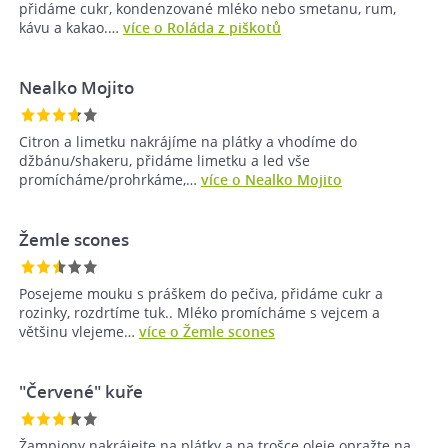
přidáme cukr, kondenzované mléko nebo smetanu, rum,
kávu a kakao.…
více o Roláda z piškotů
Nealko Mojito
Citron a limetku nakrájíme na plátky a vhodíme do
džbánu/shakeru, přidáme limetku a led vše
promícháme/prohrkáme,…
více o Nealko Mojito
Žemle scones
Posejeme mouku s práškem do pečiva, přidáme cukr a
rozinky, rozdrtíme tuk.. Mléko promícháme s vejcem a
většinu vlejeme…
více o Žemle scones
"Červené" kuře
Žampiony nakrájejte na plátky a na trošce oleje opražte na