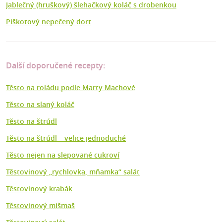
Jablečný (hruškový) šlehačkový koláč s drobenkou
Piškotový nepečený dort
Další doporučené recepty:
Těsto na roládu podle Marty Machové
Těsto na slaný koláč
Těsto na štrúdl
Těsto na štrúdl – velice jednoduché
Těsto nejen na slepované cukroví
Těstovinový „rychlovka, mňamka“ salát
Těstovinový krabák
Těstovinový mišmaš