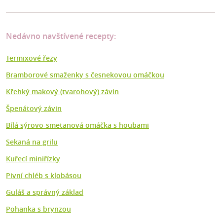
Nedávno navštívené recepty:
Termixové řezy
Bramborové smaženky s česnekovou omáčkou
Křehký makový (tvarohový) závin
Špenátový závin
Bílá sýrovo-smetanová omáčka s houbami
Sekaná na grilu
Kuřecí miniřízky
Pivní chléb s klobásou
Guláš a správný základ
Pohanka s brynzou