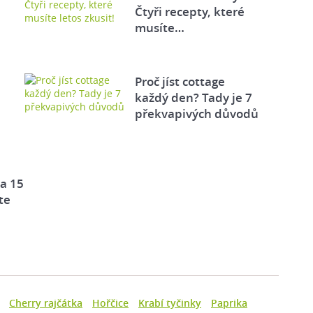
Čtyři recepty, které
musíte…
Proč jíst cottage
každý den? Tady je 7
překvapivých důvodů
za 15
te
Cherry rajčátka
Hořčice
Krabí tyčinky
Paprika