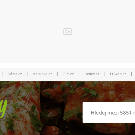
|
|
|
|
|
|
Dáma.cz
Maminka.cz
E15.cz
Reflex.cz
FITweb.cz