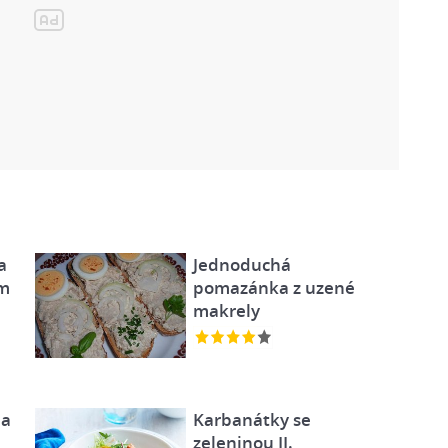
a
Jednoduchá
ým
pomazánka z uzené
makrely
na
Karbanátky se
zeleninou II.