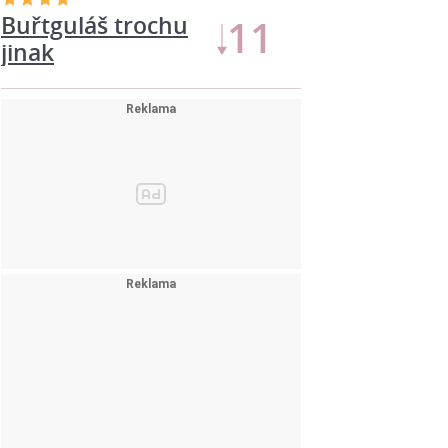
Buřtguláš trochu
11
jinak