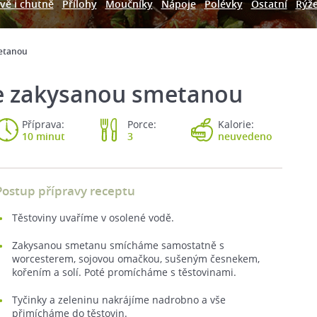
vě i chutně
Přílohy
Moučníky
Nápoje
Polévky
Ostatní
Rýž
metanou
se zakysanou smetanou
Příprava:
Porce:
Kalorie:
10 minut
3
neuvedeno
Postup přípravy receptu
Těstoviny uvaříme v osolené vodě.
Zakysanou smetanu smícháme samostatně s
worcesterem, sojovou omačkou, sušeným česnekem,
kořením a solí. Poté promícháme s těstovinami.
Tyčinky a zeleninu nakrájíme nadrobno a vše
přimícháme do těstovin.