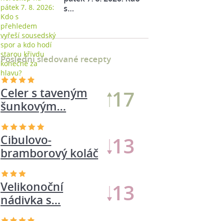
s…
Poslední sledované recepty
Celer s taveným
17
šunkovým…
Cibulovo-
13
bramborový koláč
Velikonoční
13
nádivka s…