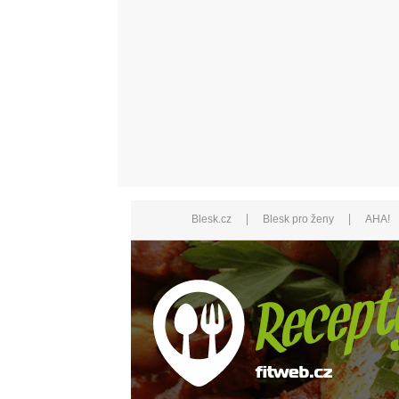
|
|
Blesk.cz
Blesk pro ženy
AHA!