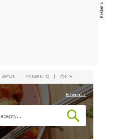
|
|
Ženy.cz
MojeZdraví.cz
více
Fitweb.cz