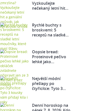
Vyzkoušejte
nečekaný letní hit…
Rychlé buchty s
broskvemi: 5
receptů na sladké…
Oopsie bread:
Proteinové pečivo
lehké jako…
Největší módní
přešlapy po
čtyřicítce: Tyto 3…
Denní horoskop na
pátek 7. 8. 2026: Kdo