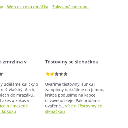
ny
Worcestrová omáčka
Zakysaná smetana
 zmrzlina v
Těstoviny se šlehačkou
ny uděláme kuličky o
Uvaříme těstoviny, šunku i
 než vlašský ořech,
žampiony nakrájíme na jemno,
lech do mrazáku.
krátce podusíme na kapce
flakes a kokos v
olivového oleje. Pak přidáme
íce o Smažená
uvařené…
více o Těstoviny se
v kokosu
šlehačkou