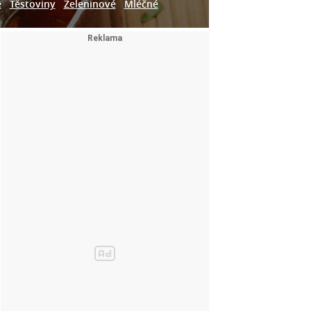
e
Těstoviny
Zeleninové
Mléčné