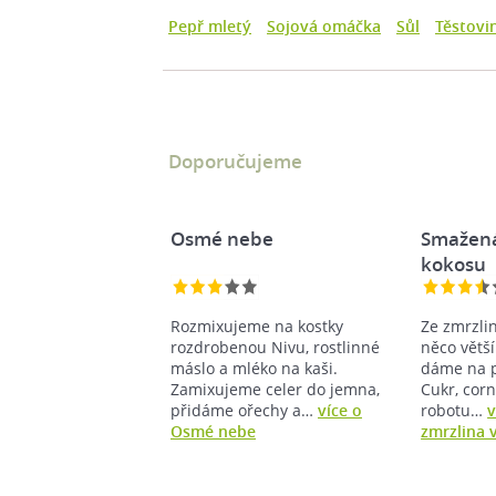
Pepř mletý
Sojová omáčka
Sůl
Těstovi
Doporučujeme
Osmé nebe
Smažená
kokosu
Rozmixujeme na kostky
Ze zmrzli
rozdrobenou Nivu, rostlinné
něco větší
máslo a mléko na kaši.
dáme na p
Zamixujeme celer do jemna,
Cukr, corn
přidáme ořechy a…
více o
robotu…
v
Osmé nebe
zmrzlina 