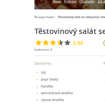
Maso
Pokrmy
Chuťovky
Zdra
Recepty Fitweb
Těstovinový salát se zakysanou s
Těstovinový salát 
3.44
hodnoceno:
9
Suroviny
sůl
pepř mletý
bazalka
worcestrová omáčka
sojová omáčka