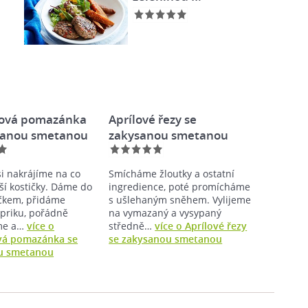
ová pomazánka
Aprílové řezy se
sanou smetanou
zakysanou smetanou
si nakrájíme na co
Smícháme žloutky a ostatní
ší kostičky. Dáme do
ingredience, poté promícháme
íčkem, přidáme
s ušlehaným sněhem. Vylijeme
priku, pořádně
na vymazaný a vysypaný
me a…
více o
středně…
více o Aprílové řezy
vá pomazánka se
se zakysanou smetanou
u smetanou