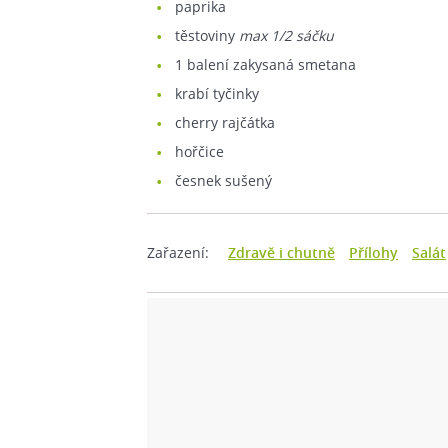
paprika
těstoviny
max 1/2 sáčku
1
balení zakysaná smetana
krabí tyčinky
cherry rajčátka
hořčice
česnek sušený
Zařazení:
Zdravě i chutně
Přílohy
Salát