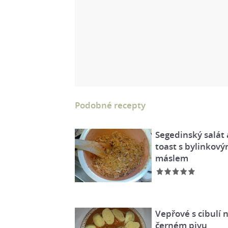
Podobné recepty
Segedinský salát 
toast s bylinkov
máslem
Vepřové s cibulí 
černém pivu