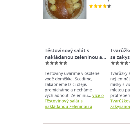
Těstovinový salát s
Tvarůžk
nakládanou zeleninou a…
se zaky
Těstoviny uvaříme v osolené
Tvarůžky 
vodě doměkka. Scedíme,
nejjemněj
zakápneme lžící oleje,
misky s v
promícháme a necháme
mletou pa
vychladnout. Zeleninu…
více o
protřepe
Těstovinový salát s
Tvarůžko
nakládanou zeleninou a
zakysano
zakysanou smetanou