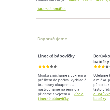
Tatarská omáčka
Doporučujeme
Linecké bábovičky
Borůvko
babičky
Mouku smícháme s cukrem a
Uděláme k
práškem do pečiva. Vychladlé
a mléka. J
brambory oloupeme a
pěna), ta
nastrouháme na jemno a
těsto při
přidáme s vejcem a…
více o
o Borůvko
Linecké bábovičky
babičky