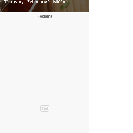
e
Těstoviny
Zeleninové
Mléčné