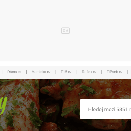
|
|
|
|
|
|
Dáma.cz
Maminka.cz
E15.cz
Reflex.cz
FITweb.cz