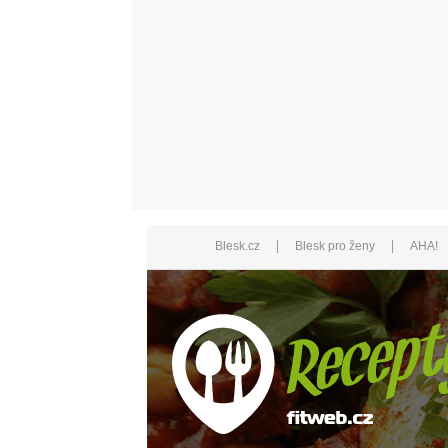
|
|
Blesk.cz
Blesk pro ženy
AHA!