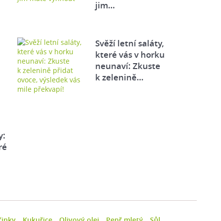
jim…
Svěží letní saláty,
které vás v horku
neunaví: Zkuste
k zelenině…
y:
ré
činky
Kukuřice
Olivový olej
Pepř mletý
Sůl