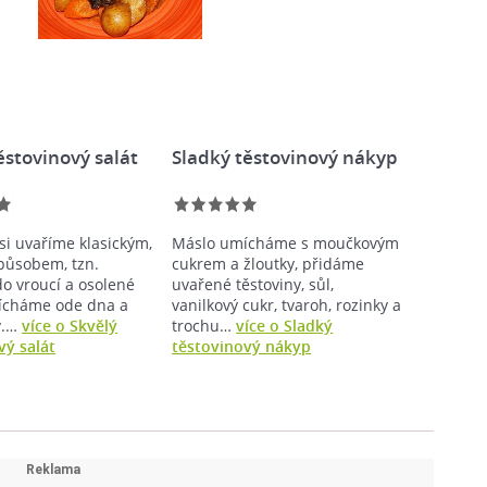
ěstovinový salát
Sladký těstovinový nákyp
si uvaříme klasickým,
Máslo umícháme s moučkovým
působem, tzn.
cukrem a žloutky, přidáme
o vroucí a osolené
uvařené těstoviny, sůl,
ícháme ode dna a
vanilkový cukr, tvaroh, rozinky a
v.…
více o Skvělý
trochu…
více o Sladký
vý salát
těstovinový nákyp