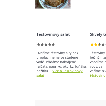
Těstovinový salát
Skvělý t
Uvaříme těstoviny a ty pak
Těstoviny 
propláchneme ve studené
běžným z
vodě. Přidáme nakrájené
vhodíme d
rajčata, papriku, okurky, tuňáka,
vody, zam
pažitku.…
více o Těstovinový
vaříme tz
salát
těstovino