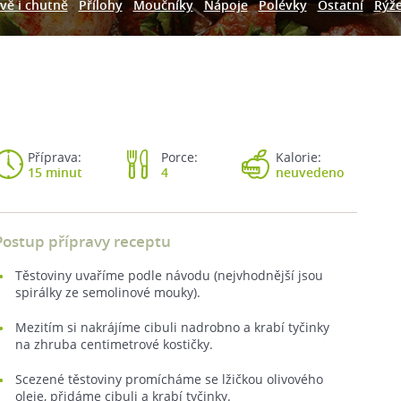
vě i chutně
Přílohy
Moučníky
Nápoje
Polévky
Ostatní
Rýž
Příprava:
Porce:
Kalorie:
15 minut
4
neuvedeno
Postup přípravy receptu
Těstoviny uvaříme podle návodu (nejvhodnější jsou
spirálky ze semolinové mouky).
Mezitím si nakrájíme cibuli nadrobno a krabí tyčinky
na zhruba centimetrové kostičky.
Scezené těstoviny promícháme se lžičkou olivového
oleje, přidáme cibuli a krabí tyčinky.