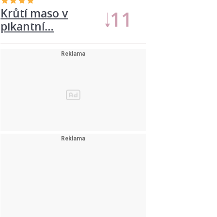
Krůtí maso v
11
pikantní…