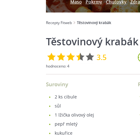
Maso
Pokrmy
Chuťovky
Zdra
Recepty Fitweb
Těstovinový krabák
Těstovinový krabák
3.5
hodnoceno:
4
Suroviny
2
ks cibule
sůl
1
lžička olivový olej
pepř mletý
kukuřice