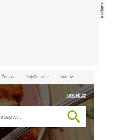
|
|
Ženy.cz
MojeZdraví.cz
více
Fitweb.cz