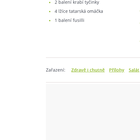
2
balení krabí tyčinky
4
lžíce tatarská omáčka
1
balení fusilli
Zařazení:
Zdravě i chutně
Přílohy
Salát