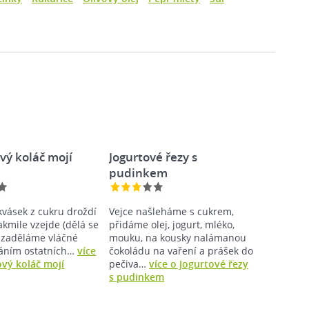
vý koláč mojí
Jogurtové řezy s
pudinkem
vásek z cukru droždí
Vejce našleháme s cukrem,
akmile vzejde (dělá se
přidáme olej, jogurt, mléko,
k zaděláme vláčné
mouku, na kousky nalámanou
dáním ostatních…
více
čokoládu na vaření a prášek do
vý koláč mojí
pečiva…
více o Jogurtové řezy
s pudinkem