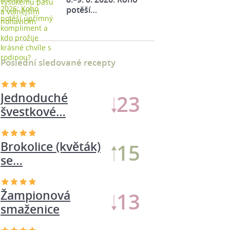
potěší…
Poslední sledované recepty
Jednoduché
23
švestkové…
Brokolice (květák)
15
se…
Žampionová
13
smaženice