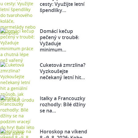
cesty: Využijte letní
špendlíky…
Domácí kečup
pečený v troubě:
Vyžaduje
minimum…
Cuketová zmrzlina?
Vyzkoušejte
nečekaný letní hit…
Italky a Francouzky
rozhodly: Bílé džíny
se na…
Horoskop na víkend
8.–9. 8. 2026: Koho