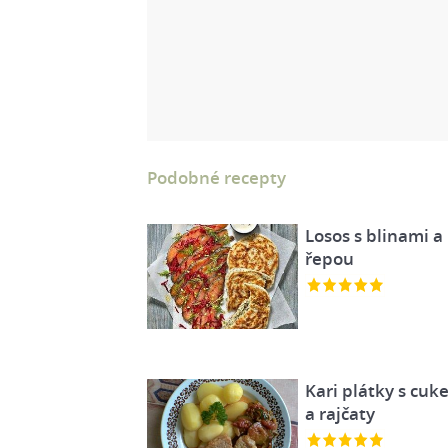
Podobné recepty
Losos s blinami a
řepou
Kari plátky s cuk
a rajčaty