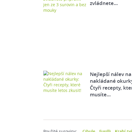
zvládnete…
Nejlepší nálev na
nakládané okurk
Čtyři recepty, kte
musíte…
Použité suroviny:
Cibule
Fusilli
Krabí ty