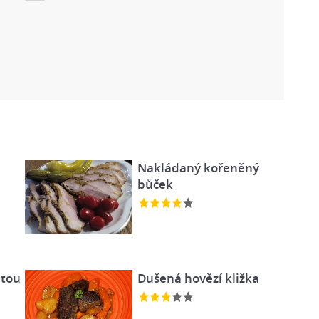
Nakládaný kořeněný
bůček
etou
Dušená hovězí kližka