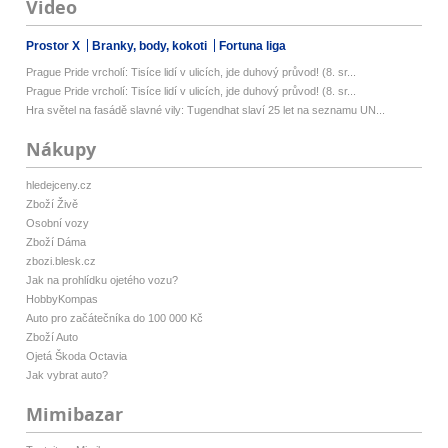
Video
Prostor X
Branky, body, kokoti
Fortuna liga
Prague Pride vrcholí: Tisíce lidí v ulicích, jde duhový průvod! (8. sr...
Prague Pride vrcholí: Tisíce lidí v ulicích, jde duhový průvod! (8. sr...
Hra světel na fasádě slavné vily: Tugendhat slaví 25 let na seznamu UN...
Nákupy
hledejceny.cz
Zboží Živě
Osobní vozy
Zboží Dáma
zbozi.blesk.cz
Jak na prohlídku ojetého vozu?
HobbyKompas
Auto pro začátečníka do 100 000 Kč
Zboží Auto
Ojetá Škoda Octavia
Jak vybrat auto?
Mimibazar