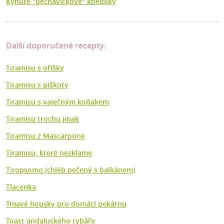
Kynuté "pěchavičkové" knedlíky
Další doporučené recepty:
Tiramisu s oříšky
Tiramisu s piškoty
Tiramisu s vaječným koňakem
Tiramisu trochu jinak
Tiramisu z Mascarpone
Tiramisu, které nezklame
Tiropsomo (chléb pečený s balkánem)
Tlacenka
Tmavé housky pro domácí pekárnu
Toast andaluského rybáře