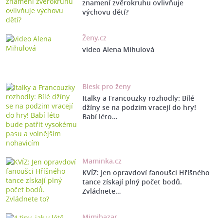
znamení zvěrokruhu ovlivňuje
výchovu dětí?
Ženy.cz
video Alena Mihulová
Blesk pro ženy
Italky a Francouzky rozhodly: Bílé
džíny se na podzim vracejí do hry!
Babí léto…
Maminka.cz
KVÍZ: Jen opravdoví fanoušci Hříšného
tance získají plný počet bodů.
Zvládnete…
Mimibazar