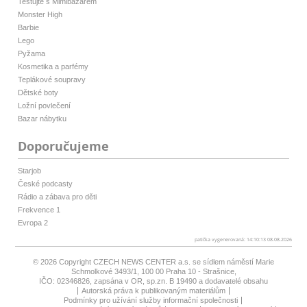
Testujte s Mimibazarem
Monster High
Barbie
Lego
Pyžama
Kosmetika a parfémy
Teplákové soupravy
Dětské boty
Ložní povlečení
Bazar nábytku
Doporučujeme
Starjob
České podcasty
Rádio a zábava pro děti
Frekvence 1
Evropa 2
patička vygenerovaná: 14:10:13 08.08.2026
© 2026 Copyright
CZECH NEWS CENTER a.s.
se sídlem náměstí Marie
Schmolkové 3493/1, 100 00 Praha 10 - Strašnice,
IČO: 02346826, zapsána v OR, sp.zn. B 19490 a dodavatelé obsahu
Autorská práva k publikovaným materiálům
Podmínky pro užívání služby informační společnosti