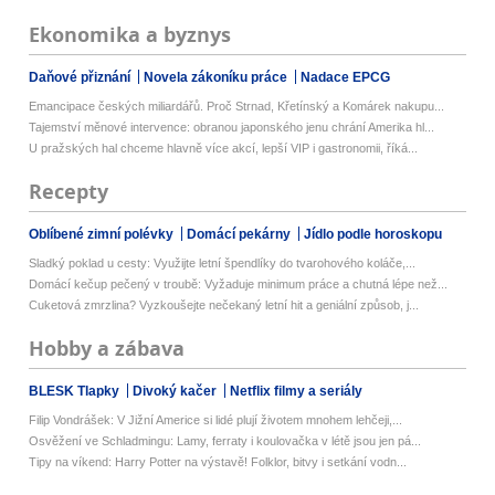
Ekonomika a byznys
Daňové přiznání
Novela zákoníku práce
Nadace EPCG
Emancipace českých miliardářů. Proč Strnad, Křetínský a Komárek nakupu...
Tajemství měnové intervence: obranou japonského jenu chrání Amerika hl...
U pražských hal chceme hlavně více akcí, lepší VIP i gastronomii, říká...
Recepty
Oblíbené zimní polévky
Domácí pekárny
Jídlo podle horoskopu
Sladký poklad u cesty: Využijte letní špendlíky do tvarohového koláče,...
Domácí kečup pečený v troubě: Vyžaduje minimum práce a chutná lépe než...
Cuketová zmrzlina? Vyzkoušejte nečekaný letní hit a geniální způsob, j...
Hobby a zábava
BLESK Tlapky
Divoký kačer
Netflix filmy a seriály
Filip Vondrášek: V Jižní Americe si lidé plují životem mnohem lehčeji,...
Osvěžení ve Schladmingu: Lamy, ferraty i koulovačka v létě jsou jen pá...
Tipy na víkend: Harry Potter na výstavě! Folklor, bitvy i setkání vodn...