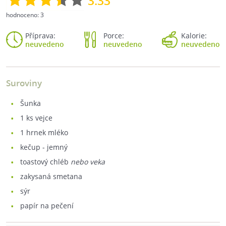
3.33
hodnoceno:
3
Příprava:
Porce:
Kalorie:
neuvedeno
neuvedeno
neuvedeno
Suroviny
šunka
1
ks vejce
1
hrnek mléko
kečup - jemný
toastový chléb
nebo veka
zakysaná smetana
sýr
papír na pečení