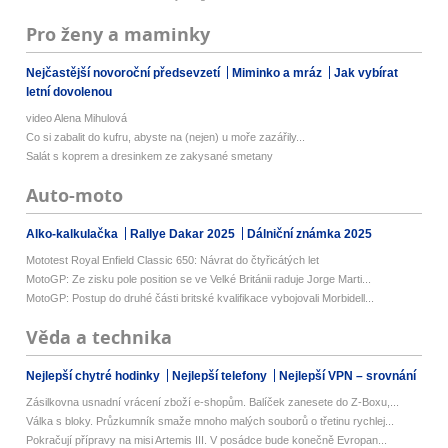
Pro ženy a maminky
Nejčastější novoroční předsevzetí
Miminko a mráz
Jak vybírat
letní dovolenou
video Alena Mihulová
Co si zabalit do kufru, abyste na (nejen) u moře zazářily...
Salát s koprem a dresinkem ze zakysané smetany
Auto-moto
Alko-kalkulačka
Rallye Dakar 2025
Dálniční známka 2025
Mototest Royal Enfield Classic 650: Návrat do čtyřicátých let
MotoGP: Ze zisku pole position se ve Velké Británii raduje Jorge Marti...
MotoGP: Postup do druhé části britské kvalifikace vybojovali Morbidell...
Věda a technika
Nejlepší chytré hodinky
Nejlepší telefony
Nejlepší VPN – srovnání
Zásilkovna usnadní vrácení zboží e-shopům. Balíček zanesete do Z-Boxu,...
Válka s bloky. Průzkumník smaže mnoho malých souborů o třetinu rychlej...
Pokračují přípravy na misi Artemis III. V posádce bude konečně Evropan...