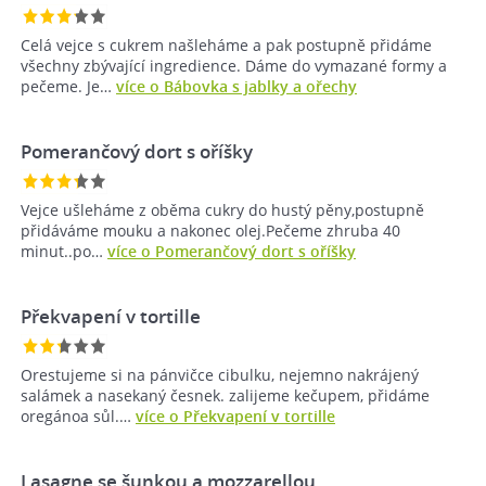
Celá vejce s cukrem našleháme a pak postupně přidáme
všechny zbývající ingredience. Dáme do vymazané formy a
pečeme. Je…
více o Bábovka s jablky a ořechy
Pomerančový dort s oříšky
Vejce ušleháme z oběma cukry do hustý pěny,postupně
přidáváme mouku a nakonec olej.Pečeme zhruba 40
minut..po…
více o Pomerančový dort s oříšky
Překvapení v tortille
Orestujeme si na pánvičce cibulku, nejemno nakrájený
salámek a nasekaný česnek. zalijeme kečupem, přidáme
oregánoa sůl.…
více o Překvapení v tortille
Lasagne se šunkou a mozzarellou