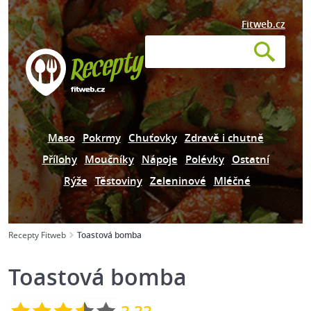
Fitweb.cz
Maso
Pokrmy
Chuťovky
Zdravě i chutně
Přílohy
Moučníky
Nápoje
Polévky
Ostatní
Rýže
Těstoviny
Zeleninové
Mléčné
Recepty Fitweb
Toastová bomba
Toastová bomba