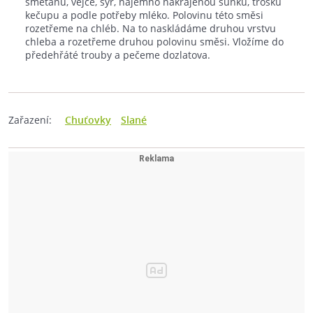
smetanu, vejce, sýr, najemno nakrájenou šunku, trošku
kečupu a podle potřeby mléko. Polovinu této směsi
rozetřeme na chléb. Na to naskládáme druhou vrstvu
chleba a rozetřeme druhou polovinu směsi. Vložíme do
předehřáté trouby a pečeme dozlatova.
Zařazení:
Chuťovky
Slané