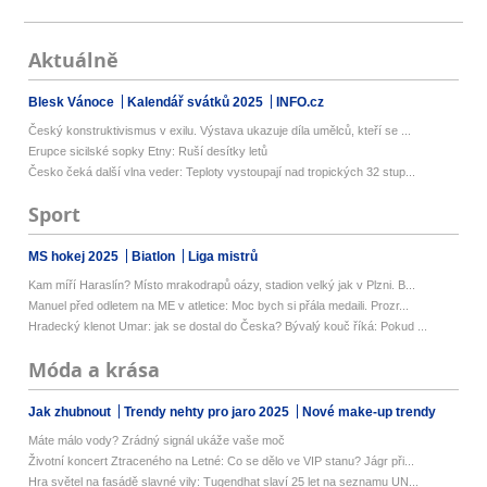
Aktuálně
Blesk Vánoce
Kalendář svátků 2025
INFO.cz
Český konstruktivismus v exilu. Výstava ukazuje díla umělců, kteří se ...
Erupce sicilské sopky Etny: Ruší desítky letů
Česko čeká další vlna veder: Teploty vystoupají nad tropických 32 stup...
Sport
MS hokej 2025
Biatlon
Liga mistrů
Kam míří Haraslín? Místo mrakodrapů oázy, stadion velký jak v Plzni. B...
Manuel před odletem na ME v atletice: Moc bych si přála medaili. Prozr...
Hradecký klenot Umar: jak se dostal do Česka? Bývalý kouč říká: Pokud ...
Móda a krása
Jak zhubnout
Trendy nehty pro jaro 2025
Nové make-up trendy
Máte málo vody? Zrádný signál ukáže vaše moč
Životní koncert Ztraceného na Letné: Co se dělo ve VIP stanu? Jágr při...
Hra světel na fasádě slavné vily: Tugendhat slaví 25 let na seznamu UN...