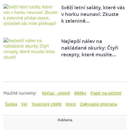
Svěží letní saláty, které vás
v horku neunaví: Zkuste
k zelenině…
Nejlepší nálev na
nakládané okurky: Čtyři
recepty, které musíte…
Použité suroviny:
Kečup - jemný
Mléko
Papír na pečení
Šunka
Sýr
Toastový chléb
Vejce
Zakysaná smetana