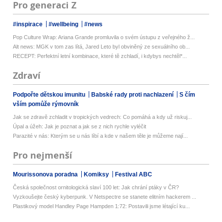
Pro generaci Z
#inspirace
#wellbeing
#news
Pop Culture Wrap: Ariana Grande promluvila o svém ústupu z veřejného ž...
Alt news: MGK v tom zas lítá, Jared Leto byl obviněný ze sexuálního ob...
RECEPT: Perfektní letní kombinace, které tě zchladí, i kdybys nechtěl*...
Zdraví
Podpořte dětskou imunitu
Babské rady proti nachlazení
S čím
vším pomůže rýmovník
Jak se zdravě zchladit v tropických vedrech: Co pomáhá a kdy už riskuj...
Úpal a úžeh: Jak je poznat a jak se z nich rychle vyléčit
Parazité v nás: Kterým se u nás líbí a kde v našem těle je můžeme nají...
Pro nejmenší
Mourissonova poradna
Komiksy
Festival ABC
Česká společnost ornitologická slaví 100 let: Jak chrání ptáky v ČR?
Vyzkoušejte český kyberpunk. V Netspectre se stanete elitním hackerem ...
Plastikový model Handley Page Hampden 1:72: Postavili jsme létající ku...