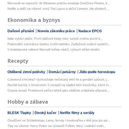
Microsoft se nepoučil. Ve Windows potichu instaluje OneDrive Photos, k...
Netflix a další na víkend: nový Ted Lasso a akční Lioness. Ale předevš...
Ekonomika a byznys
Daňové přiznání
Novela zákoníku práce
Nadace EPCG
Itálie vyklízí pláže. První plážové kluby mizí, turisté změnu pocítí b...
Potenciální zachránce Soleku zrušil nabídku. Zadlužené solární společn...
V bratislavské rafinerii Slovnaft hořela nádrž, výbuch otřásl okolím
Recepty
Oblíbené zimní polévky
Domácí pekárny
Jídlo podle horoskopu
Cuketová zmrzlina? Vyzkoušejte nečekaný letní hit a geniální způsob, j...
Rychlé buchty s broskvemi: 5 receptů na sladké letní moučníky, které m...
Oopsie bread: Proteinové pečivo lehké jako obláček zvládnete připravit...
Hobby a zábava
BLESK Tlapky
Divoký kačer
Netflix filmy a seriály
Osvěžení ve Schladmingu: Lamy, ferraty i koulovačka v létě jsou jen pá...
Tipy na víkend: Harry Potter na výstavě! Folklor, bitvy i setkání vodn...