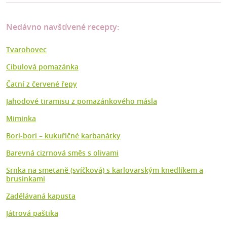
Nedávno navštívené recepty:
Tvarohovec
Cibulová pomazánka
Čatní z červené řepy
Jahodové tiramisu z pomazánkového másla
Miminka
Bori-bori – kukuřičné karbanátky
Barevná cizrnová směs s olivami
Srnka na smetaně (svíčková) s karlovarským knedlíkem a
brusinkami
Zadělávaná kapusta
Játrová paštika