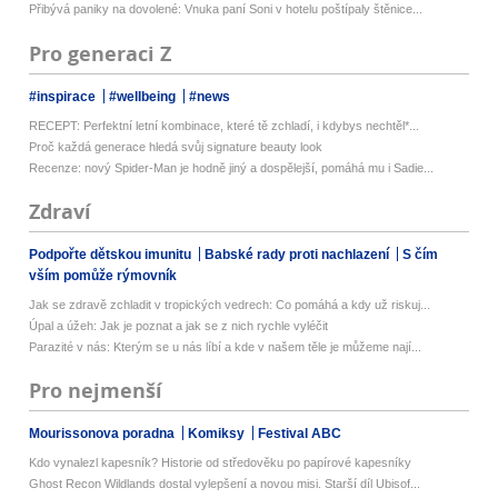
Přibývá paniky na dovolené: Vnuka paní Soni v hotelu poštípaly štěnice...
Pro generaci Z
#inspirace
#wellbeing
#news
RECEPT: Perfektní letní kombinace, které tě zchladí, i kdybys nechtěl*...
Proč každá generace hledá svůj signature beauty look
Recenze: nový Spider-Man je hodně jiný a dospělejší, pomáhá mu i Sadie...
Zdraví
Podpořte dětskou imunitu
Babské rady proti nachlazení
S čím
vším pomůže rýmovník
Jak se zdravě zchladit v tropických vedrech: Co pomáhá a kdy už riskuj...
Úpal a úžeh: Jak je poznat a jak se z nich rychle vyléčit
Parazité v nás: Kterým se u nás líbí a kde v našem těle je můžeme nají...
Pro nejmenší
Mourissonova poradna
Komiksy
Festival ABC
Kdo vynalezl kapesník? Historie od středověku po papírové kapesníky
Ghost Recon Wildlands dostal vylepšení a novou misi. Starší díl Ubisof...