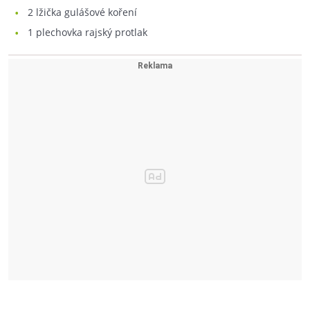
2
lžička gulášové koření
1
plechovka rajský protlak