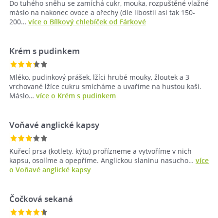
Do tuhého sněhu se zamíchá cukr, mouka, rozpuštěné vlažné
máslo na nakonec ovoce a ořechy (dle libostii asi tak 150-
200…
více o Bílkový chlebíček od Fárkové
Krém s pudinkem
Mléko, pudinkový prášek, lžíci hrubé mouky, žloutek a 3
vrchované lžíce cukru smícháme a uvaříme na hustou kaši.
Máslo…
více o Krém s pudinkem
Voňavé anglické kapsy
Kuřecí prsa (kotlety, kýtu) prořízneme a vytvoříme v nich
kapsu, osolíme a opepříme. Anglickou slaninu nasucho…
více
o Voňavé anglické kapsy
Čočková sekaná