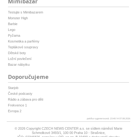
Mimibazar
Testujte s Mimibazarem
Monster High
Barbie
Lego
Pyžama
Kosmetika a parfémy
Teplákové soupravy
Dětské boty
Ložní povlečení
Bazar nábytku
Doporučujeme
Starjob
České podcasty
Rádio a zábava pro děti
Frekvence 1
Evropa 2
patička vygenerovaná: 23:40:14 07.08.2026
© 2026 Copyright
CZECH NEWS CENTER a.s.
se sídlem náměstí Marie
Schmolkové 3493/1, 100 00 Praha 10 - Strašnice,
IČO: 02346826, zapsána v OR, sp.zn. B 19490 a dodavatelé obsahu