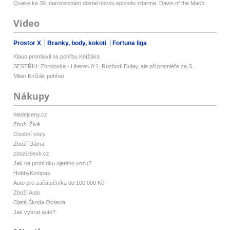
Quake ke 30. narozeninám dostal novou epizodu zdarma. Dawn of the Mach...
Video
Prostor X
Branky, body, kokoti
Fortuna liga
Klaus promluvil na pohřbu Knížáka
SESTŘIH: Zbrojovka - Liberec 0:1. Rozhodl Dulay, ale při premiéře za S...
Milan Knížák pohřeb
Nákupy
hledejceny.cz
Zboží Živě
Osobní vozy
Zboží Dáma
zbozi.blesk.cz
Jak na prohlídku ojetého vozu?
HobbyKompas
Auto pro začátečníka do 100 000 Kč
Zboží Auto
Ojetá Škoda Octavia
Jak vybrat auto?