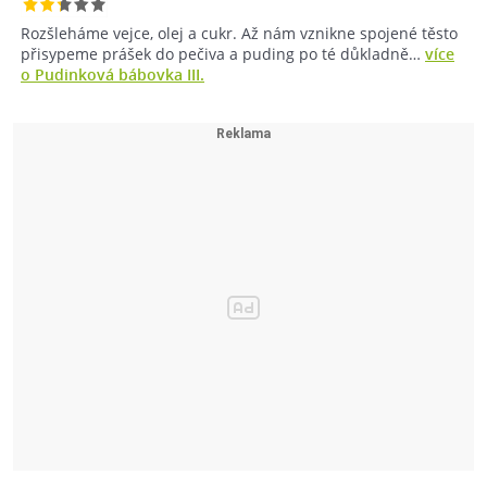
Rozšleháme vejce, olej a cukr. Až nám vznikne spojené těsto
přisypeme prášek do pečiva a puding po té důkladně…
více
o Pudinková bábovka III.