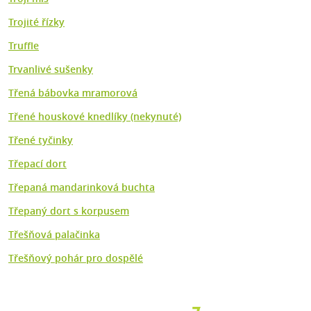
Trojité řízky
Truffle
Trvanlivé sušenky
Třená bábovka mramorová
Třené houskové knedlíky (nekynuté)
Třené tyčinky
Třepací dort
Třepaná mandarinková buchta
Třepaný dort s korpusem
Třešňová palačinka
Třešňový pohár pro dospělé