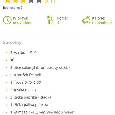
3.17
hodnoceno:
6
Příprava:
Porce:
Kalorie:
neuvedeno
4
neuvedeno
Suroviny
3
ks cibule
3–4
sůl
3
lžíce solamyl (bramborový škrob)
5
stroužek česnek
1
l voda
0,75–1,00
2
kostka masox
3
lžička paprika - sladká
1
lžička pálivá paprika
1
kg maso
1–1,5, vepřové nebo hovězí