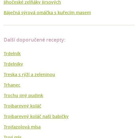
Jihočeské zelňáky Jirsových
Báječná sýrová omáčka s kuřecím masem
Další doporučené recepty:
Trdelník
Trdelníky
Treska s rýží a zeleninou
Trhanec
Trochu jiný pudink
Trojbarevný koláč
Trojbarevný koláč naší babičky
Trojfazolová mísa
Trojí mls