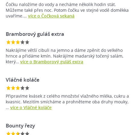
Čočku naložíme do vody a necháme několik hodin stát.
Můžeme také přes noc. Potom čočku ve stejné vodě doměkka
uvaříme.…
více o Čočková sekaná
Bramborový guláš extra
Nakrájíme větší cibuli na jemno a dáme zpěnit do velkého
hrnce a přidáme kmín. Nakrájíme madarský točený salám,
který…
více o Bramborový guláš extra
Vláčné koláče
Připravíme kvásek z celého množství vlažného mléka, cukru a
kvasnic. Mezitím smícháme a prohněteme oba druhy mouky,
…
více o Vláčné koláče
Bounty řezy