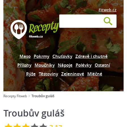
Fitweb.cz
Maso
Pokrmy
Chuťovky
Zdravě i chutně
Přílohy
Moučníky
Nápoje
Polévky
Ostatní
Rýže
Těstoviny
Zeleninové
Mléčné
Recepty Fitweb
Troubův guláš
Troubův guláš