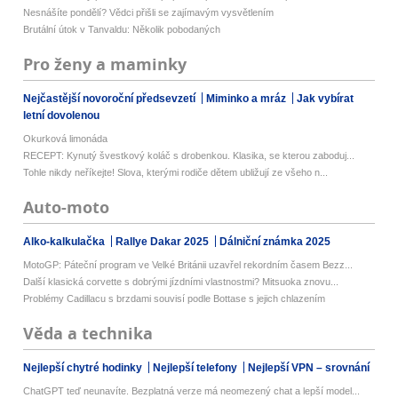
Nesnášíte pondělí? Vědci přišli se zajímavým vysvětlením
Brutální útok v Tanvaldu: Několik pobodaných
Pro ženy a maminky
Nejčastější novoroční předsevzetí
Miminko a mráz
Jak vybírat
letní dovolenou
Okurková limonáda
RECEPT: Kynutý švestkový koláč s drobenkou. Klasika, se kterou zaboduj...
Tohle nikdy neříkejte! Slova, kterými rodiče dětem ubližují ze všeho n...
Auto-moto
Alko-kalkulačka
Rallye Dakar 2025
Dálniční známka 2025
MotoGP: Páteční program ve Velké Británii uzavřel rekordním časem Bezz...
Další klasická corvette s dobrými jízdními vlastnostmi? Mitsuoka znovu...
Problémy Cadillacu s brzdami souvisí podle Bottase s jejich chlazením
Věda a technika
Nejlepší chytré hodinky
Nejlepší telefony
Nejlepší VPN – srovnání
ChatGPT teď neunavíte. Bezplatná verze má neomezený chat a lepší model...