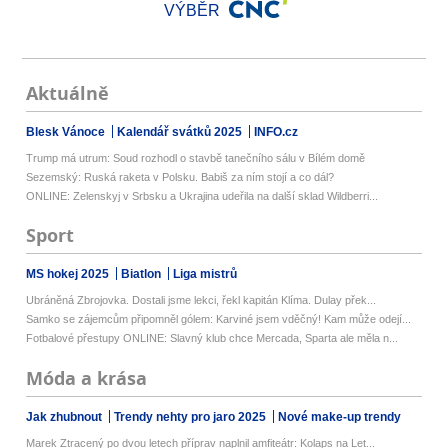
VÝBĚR
Aktuálně
Blesk Vánoce
Kalendář svátků 2025
INFO.cz
Trump má utrum: Soud rozhodl o stavbě tanečního sálu v Bílém domě
Sezemský: Ruská raketa v Polsku. Babiš za ním stojí a co dál?
ONLINE: Zelenskyj v Srbsku a Ukrajina udeřila na další sklad Wildberri...
Sport
MS hokej 2025
Biatlon
Liga mistrů
Ubráněná Zbrojovka. Dostali jsme lekci, řekl kapitán Klíma. Dulay přek...
Samko se zájemcům připomněl gólem: Karviné jsem vděčný! Kam může odejí...
Fotbalové přestupy ONLINE: Slavný klub chce Mercada, Sparta ale měla n...
Móda a krása
Jak zhubnout
Trendy nehty pro jaro 2025
Nové make-up trendy
Marek Ztracený po dvou letech příprav naplnil amfiteátr: Kolaps na Let...