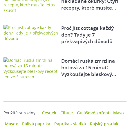
nakládané okurky: Čtyři
recepty, které musíte…
Proč jíst cottage každý
den? Tady je 7
překvapivých důvodů
Domácí ruská zmrzlina
hotová za 15 minut:
Vyzkoušejte bleskový…
Použité suroviny:
Česnek
Cibule
Gulášové koření
Maso
Masox
Pálivá paprika
Paprika - sladká
Rajský protlak