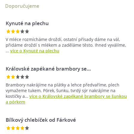
Doporučujeme
Kynuté na plechu
V mléce rozmícháme droždí, ostatní přísady dáme na vál,
přidáme droždí s mlékem a zaděláme těsto. Ihned vyválíme,
…
více o Kynuté na plechu
Královské zapékané brambory se…
Brambory nakrájíme na plátky a lehce předvaříme, plech
vymažeme tukem. Pórek, šunku, tvrdý sýr nakrájíme na
kostičky a…
více o Královské zapékané brambory se šunkou
a pórkem
Bílkový chlebíček od Fárkové