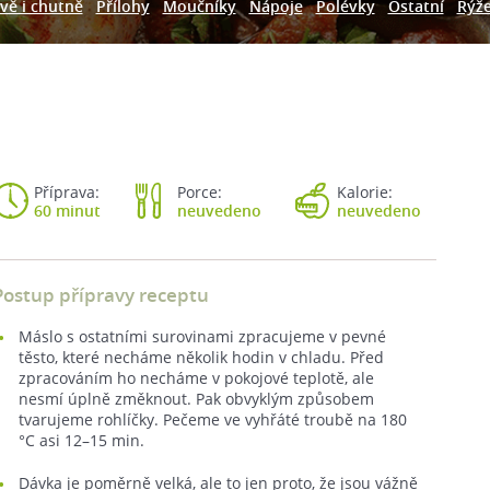
vě i chutně
Přílohy
Moučníky
Nápoje
Polévky
Ostatní
Rýž
Příprava:
Porce:
Kalorie:
60 minut
neuvedeno
neuvedeno
Postup přípravy receptu
Máslo s ostatními surovinami zpracujeme v pevné
těsto, které necháme několik hodin v chladu. Před
zpracováním ho necháme v pokojové teplotě, ale
nesmí úplně změknout. Pak obvyklým způsobem
tvarujeme rohlíčky. Pečeme ve vyhřáté troubě na 180
°C asi 12–15 min.
Dávka je poměrně velká, ale to jen proto, že jsou vážně