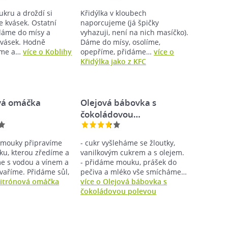
ukru a droždí si
Křidýlka v kloubech
e kvásek. Ostatní
naporcujeme (já špičky
dáme do mísy a
vyhazuji, není na nich masíčko).
vásek. Hodně
Dáme do mísy, osolíme,
eme a…
více o Koblihy
opepříme, přidáme…
více o
Křidýlka jako z KFC
vá omáčka
Olejová bábovka s
čokoládovou…
 mouky připravíme
- cukr vyšleháme se žloutky,
šku, kterou zředíme a
vanilkovým cukrem a s olejem.
e s vodou a vínem a
- přidáme mouku, prášek do
vaříme. Přidáme sůl,
pečiva a mléko vše smícháme…
Citrónová omáčka
více o Olejová bábovka s
čokoládovou polevou