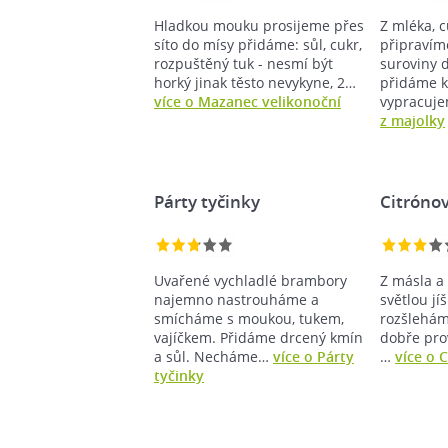
Hladkou mouku prosijeme přes
Z mléka, c
síto do mísy přidáme: sůl, cukr,
připravím
rozpuštěný tuk - nesmí být
suroviny 
horký jinak těsto nevykyne, 2…
přidáme k
více o Mazanec velikonoční
vypracuj
z majolky
Párty tyčinky
Citróno
Uvařené vychladlé brambory
Z másla a
najemno nastrouháme a
světlou jí
smícháme s moukou, tukem,
rozšlehám
vajíčkem. Přidáme drcený kmín
dobře pro
a sůl. Necháme…
více o Párty
…
více o 
tyčinky