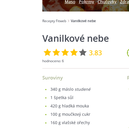
Maso
Pokrmy
Chuťovky
Zdra
Recepty Fitweb
Vanilkové nebe
Vanilkové nebe
3.83
hodnoceno:
6
Suroviny
340
g máslo
studené
1
špetka sůl
420
g hladká mouka
100
g moučkový cukr
160
g vlašské ořechy