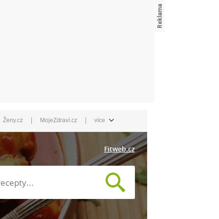
|
|
Ženy.cz
MojeZdraví.cz
více
Fitweb.cz