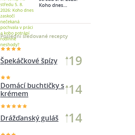
Koho dnes…
Poslední sledované recepty
19
Špekáčkové špízy
Domácí buchtičky s
14
krémem
14
Drážďanský guláš