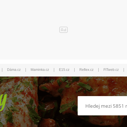
|
|
|
|
|
|
Dáma.cz
Maminka.cz
E15.cz
Reflex.cz
FITweb.cz