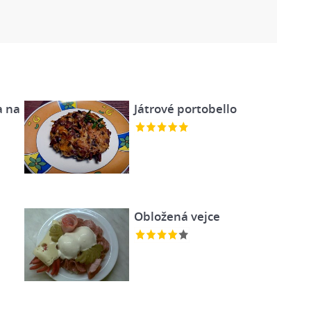
a na
Játrové portobello
Obložená vejce