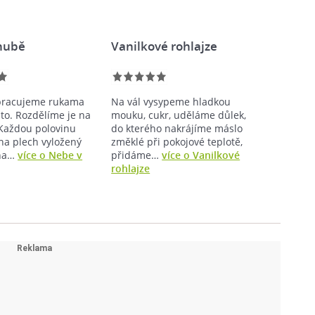
hubě
Vanilkové rohlajze
pracujeme rukama
Na vál vysypeme hladkou
sto. Rozdělíme je na
mouku, cukr, uděláme důlek,
 Každou polovinu
do kterého nakrájíme máslo
na plech vyložený
změklé při pokojové teplotě,
na…
více o Nebe v
přidáme…
více o Vanilkové
rohlajze