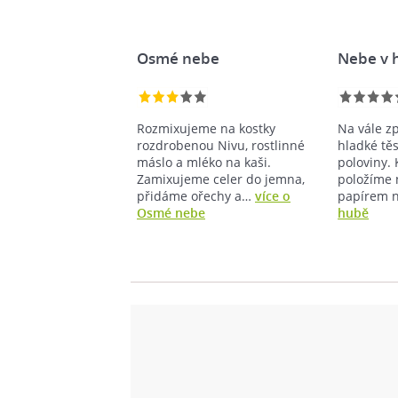
Osmé nebe
Nebe v 
Rozmixujeme na kostky
Na vále z
rozdrobenou Nivu, rostlinné
hladké tě
máslo a mléko na kaši.
poloviny.
Zamixujeme celer do jemna,
položíme 
přidáme ořechy a…
více o
papírem 
Osmé nebe
hubě