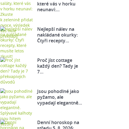
které vás v horku
neunaví:…
Nejlepší nálev na
nakládané okurky:
Čtyři recepty…
Proč jíst cottage
každý den? Tady je
7…
Jsou pohodlné jako
pyžamo, ale
vypadají elegantně…
Denní horoskop na
středu 5. 8. 2026: