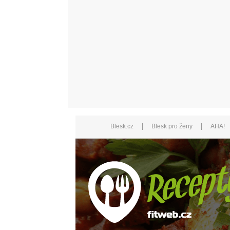
|
|
Blesk.cz
Blesk pro ženy
AHA!