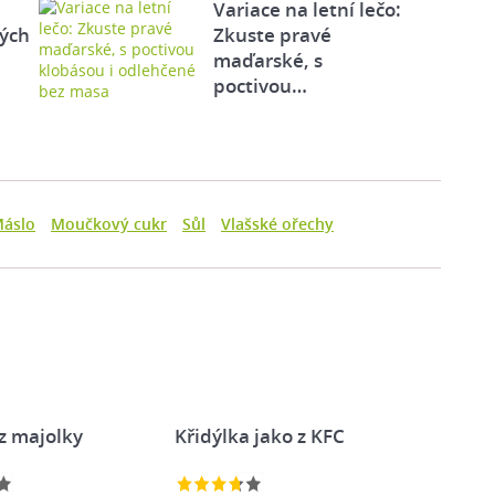
Variace na letní lečo:
tých
Zkuste pravé
maďarské, s
poctivou…
áslo
Moučkový cukr
Sůl
Vlašské ořechy
z majolky
Křidýlka jako z KFC