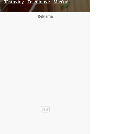
e
Těstoviny
Zeleninové
Mléčné