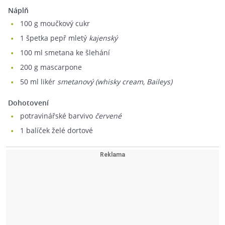
Náplň
100
g moučkový cukr
1
špetka pepř mletý
kajenský
100
ml smetana ke šlehání
200
g mascarpone
50
ml likér
smetanový (whisky cream, Baileys)
Dohotovení
potravinářské barvivo
červené
1
balíček želé dortové