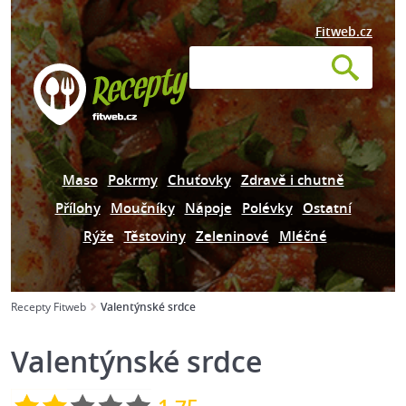
Fitweb.cz
Maso
Pokrmy
Chuťovky
Zdravě i chutně
Přílohy
Moučníky
Nápoje
Polévky
Ostatní
Rýže
Těstoviny
Zeleninové
Mléčné
Recepty Fitweb
Valentýnské srdce
Valentýnské srdce