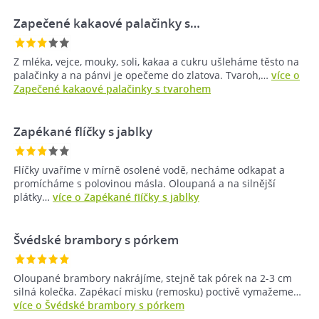
Zapečené kakaové palačinky s…
Z mléka, vejce, mouky, soli, kakaa a cukru ušleháme těsto na
palačinky a na pánvi je opečeme do zlatova. Tvaroh,…
více o
Zapečené kakaové palačinky s tvarohem
Zapékané flíčky s jablky
Flíčky uvaříme v mírně osolené vodě, necháme odkapat a
promícháme s polovinou másla. Oloupaná a na silnější
plátky…
více o Zapékané flíčky s jablky
Švédské brambory s pórkem
Oloupané brambory nakrájíme, stejně tak pórek na 2-3 cm
silná kolečka. Zapékací misku (remosku) poctivě vymažeme…
více o Švédské brambory s pórkem