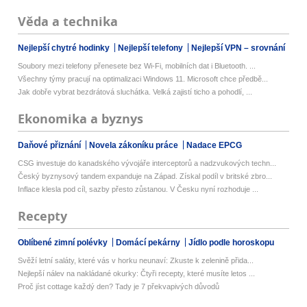
Věda a technika
Nejlepší chytré hodinky
Nejlepší telefony
Nejlepší VPN – srovnání
Soubory mezi telefony přenesete bez Wi-Fi, mobilních dat i Bluetooth. ...
Všechny týmy pracují na optimalizaci Windows 11. Microsoft chce předbě...
Jak dobře vybrat bezdrátová sluchátka. Velká zajistí ticho a pohodlí, ...
Ekonomika a byznys
Daňové přiznání
Novela zákoníku práce
Nadace EPCG
CSG investuje do kanadského vývojáře interceptorů a nadzvukových techn...
Český byznysový tandem expanduje na Západ. Získal podíl v britské zbro...
Inflace klesla pod cíl, sazby přesto zůstanou. V Česku nyní rozhoduje ...
Recepty
Oblíbené zimní polévky
Domácí pekárny
Jídlo podle horoskopu
Svěží letní saláty, které vás v horku neunaví: Zkuste k zelenině přida...
Nejlepší nálev na nakládané okurky: Čtyři recepty, které musíte letos ...
Proč jíst cottage každý den? Tady je 7 překvapivých důvodů