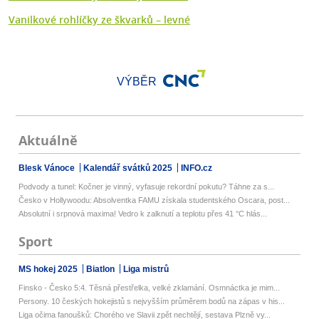
Vanilkové rohlíčky ze škvarků – levné
VÝBĚR
Aktuálně
Blesk Vánoce
Kalendář svátků 2025
INFO.cz
Podvody a tunel: Kočner je vinný, vyfasuje rekordní pokutu? Táhne za s...
Česko v Hollywoodu: Absolventka FAMU získala studentského Oscara, post...
Absolutní i srpnová maxima! Vedro k zalknutí a teplotu přes 41 °C hlás...
Sport
MS hokej 2025
Biatlon
Liga mistrů
Finsko - Česko 5:4. Těsná přestřelka, velké zklamání. Osmnáctka je mim...
Persony. 10 českých hokejistů s nejvyšším průměrem bodů na zápas v his...
Liga očima fanoušků: Chorého ve Slavii zpět nechtějí, sestava Plzně vy...