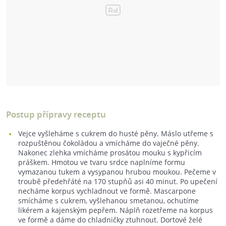
Postup přípravy receptu
Vejce vyšleháme s cukrem do husté pěny. Máslo utřeme s
rozpuštěnou čokoládou a vmícháme do vaječné pěny.
Nakonec zlehka vmícháme prosátou mouku s kypřicím
práškem. Hmotou ve tvaru srdce naplníme formu
vymazanou tukem a vysypanou hrubou moukou. Pečeme v
troubě předehřáté na 170 stupňů asi 40 minut. Po upečení
necháme korpus vychladnout ve formě. Mascarpone
smícháme s cukrem, vyšlehanou smetanou, ochutíme
likérem a kajenským pepřem. Náplň rozetřeme na korpus
ve formě a dáme do chladničky ztuhnout. Dortové želé