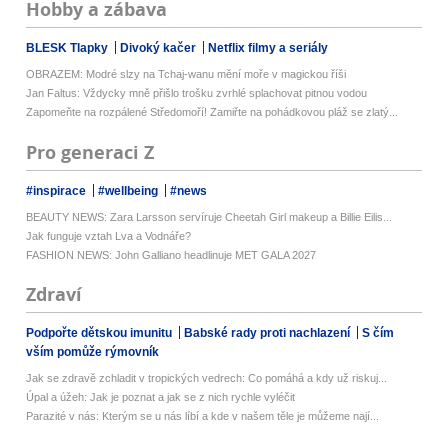
Hobby a zábava
BLESK Tlapky
Divoký kačer
Netflix filmy a seriály
OBRAZEM: Modré slzy na Tchaj-wanu mění moře v magickou říši
Jan Faltus: Vždycky mně přišlo trošku zvrhlé splachovat pitnou vodou
Zapomeňte na rozpálené Středomoří! Zamiřte na pohádkovou pláž se zlatý...
Pro generaci Z
#inspirace
#wellbeing
#news
BEAUTY NEWS: Zara Larsson servíruje Cheetah Girl makeup a Billie Eilis...
Jak funguje vztah Lva a Vodnáře?
FASHION NEWS: John Galliano headlinuje MET GALA 2027
Zdraví
Podpořte dětskou imunitu
Babské rady proti nachlazení
S čím
vším pomůže rýmovník
Jak se zdravě zchladit v tropických vedrech: Co pomáhá a kdy už riskuj...
Úpal a úžeh: Jak je poznat a jak se z nich rychle vyléčit
Parazité v nás: Kterým se u nás líbí a kde v našem těle je můžeme nají...