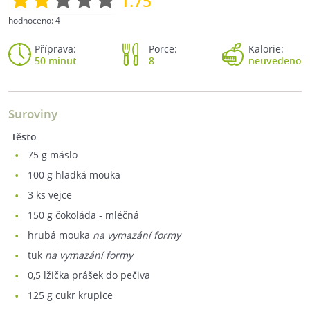
1.75
hodnoceno:
4
Příprava:
Porce:
Kalorie:
50 minut
8
neuvedeno
Suroviny
Těsto
75
g máslo
100
g hladká mouka
3
ks vejce
150
g čokoláda - mléčná
hrubá mouka
na vymazání formy
tuk
na vymazání formy
0,5
lžička prášek do pečiva
125
g cukr krupice