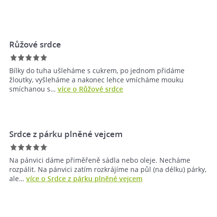
Růžové srdce
Bílky do tuha ušleháme s cukrem, po jednom přidáme
žloutky, vyšleháme a nakonec lehce vmícháme mouku
smíchanou s…
více o Růžové srdce
Srdce z párku plněné vejcem
Na pánvici dáme přiměřeně sádla nebo oleje. Necháme
rozpálit. Na pánvici zatím rozkrájíme na půl (na délku) párky,
ale…
více o Srdce z párku plněné vejcem