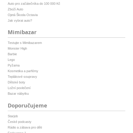
Auto pro začátečníka do 100 000 Kč
Zboží Auto
Ojetá Škoda Octavia
Jak vybrat auto?
Mimibazar
Testujte s Mimibazarem
Monster High
Barbie
Lego
Pyžama
Kosmetika a parfémy
Teplákové soupravy
Dětské boty
Ložní povlečení
Bazar nábytku
Doporučujeme
Starjob
České podcasty
Rádio a zábava pro děti
Frekvence 1