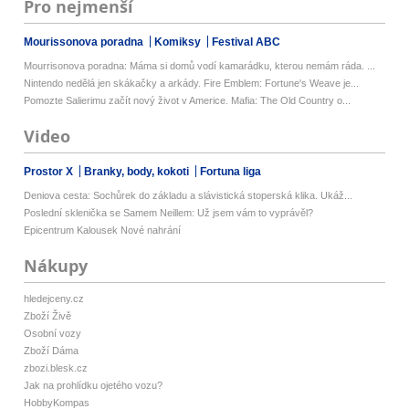
Pro nejmenší
Mourissonova poradna
Komiksy
Festival ABC
Mourrisonova poradna: Máma si domů vodí kamarádku, kterou nemám ráda. ...
Nintendo nedělá jen skákačky a arkády. Fire Emblem: Fortune's Weave je...
Pomozte Salierimu začít nový život v Americe. Mafia: The Old Country o...
Video
Prostor X
Branky, body, kokoti
Fortuna liga
Deniova cesta: Sochůrek do základu a slávistická stoperská klika. Ukáž...
Poslední sklenička se Samem Neillem: Už jsem vám to vyprávěl?
Epicentrum Kalousek Nové nahrání
Nákupy
hledejceny.cz
Zboží Živě
Osobní vozy
Zboží Dáma
zbozi.blesk.cz
Jak na prohlídku ojetého vozu?
HobbyKompas