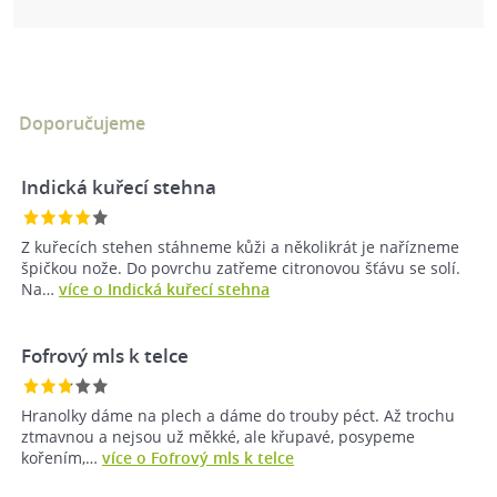
Doporučujeme
Indická kuřecí stehna
Z kuřecích stehen stáhneme kůži a několikrát je nařízneme
špičkou nože. Do povrchu zatřeme citronovou šťávu se solí.
Na…
více o Indická kuřecí stehna
Fofrový mls k telce
Hranolky dáme na plech a dáme do trouby péct. Až trochu
ztmavnou a nejsou už měkké, ale křupavé, posypeme
kořením,…
více o Fofrový mls k telce