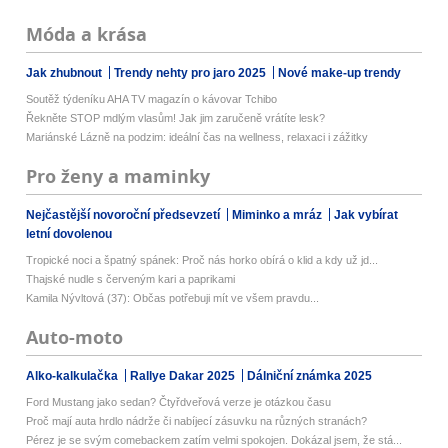
Móda a krása
Jak zhubnout
Trendy nehty pro jaro 2025
Nové make-up trendy
Soutěž týdeníku AHA TV magazín o kávovar Tchibo
Řekněte STOP mdlým vlasům! Jak jim zaručeně vrátíte lesk?
Mariánské Lázně na podzim: ideální čas na wellness, relaxaci i zážitky
Pro ženy a maminky
Nejčastější novoroční předsevzetí
Miminko a mráz
Jak vybírat
letní dovolenou
Tropické noci a špatný spánek: Proč nás horko obírá o klid a kdy už jd...
Thajské nudle s červeným kari a paprikami
Kamila Nývltová (37): Občas potřebuji mít ve všem pravdu...
Auto-moto
Alko-kalkulačka
Rallye Dakar 2025
Dálniční známka 2025
Ford Mustang jako sedan? Čtyřdveřová verze je otázkou času
Proč mají auta hrdlo nádrže či nabíjecí zásuvku na různých stranách?
Pérez je se svým comebackem zatím velmi spokojen. Dokázal jsem, že stá...