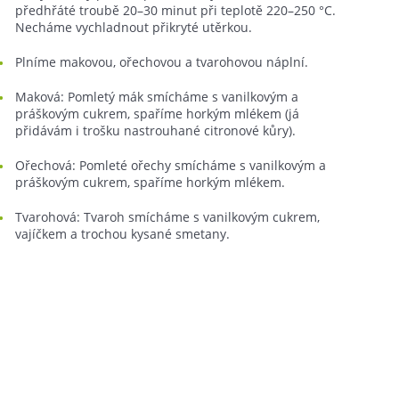
předhřáté troubě 20–⁠30 minut při teplotě 220–250 °C.
Necháme vychladnout přikryté utěrkou.
Plníme makovou, ořechovou a tvarohovou náplní.
Maková: Pomletý mák smícháme s vanilkovým a
práškovým cukrem, spaříme horkým mlékem (já
přidávám i trošku nastrouhané citronové kůry).
Ořechová: Pomleté ořechy smícháme s vanilkovým a
práškovým cukrem, spaříme horkým mlékem.
Tvarohová: Tvaroh smícháme s vanilkovým cukrem,
vajíčkem a trochou kysané smetany.