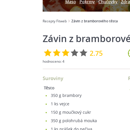
Maso
Pokrmy
Chuťovky
Zdra
Recepty Fitweb
Závin z bramborového těsta
Závin z bramborové
2.75
hodnoceno:
4
Suroviny
Těsto
350
g brambory
1
ks vejce
150
g moučkový cukr
350
g polohrubá mouka
1
ks prášek do pečiva