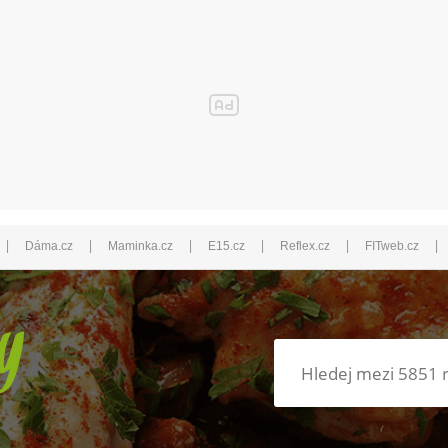
|
|
|
|
|
|
Dáma.cz
Maminka.cz
E15.cz
Reflex.cz
FITweb.cz