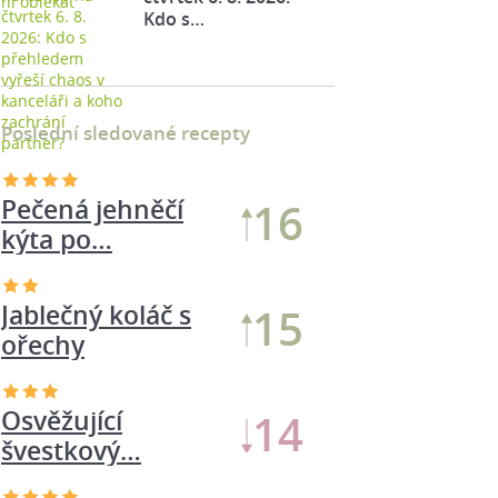
Kdo s…
Poslední sledované recepty
Jablečný koláč s
15
ořechy
Pečená jehněčí
14
kýta po…
Osvěžující
14
švestkový…