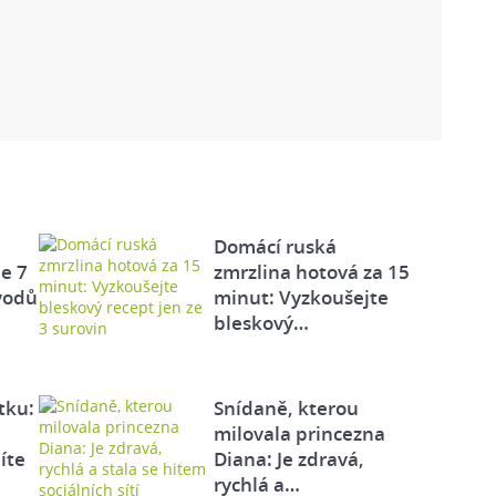
Domácí ruská
e 7
zmrzlina hotová za 15
vodů
minut: Vyzkoušejte
bleskový…
tku:
Snídaně, kterou
milovala princezna
íte
Diana: Je zdravá,
rychlá a…