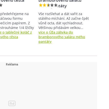
ového těsta
bramborového salátu
mého pantáty
 předehřejeme na
Vše rozšlehat a dát vařit za
oláčovou formu
stálého míchání. Až začne čpět
pečicím papírem. Z
vůně octa, dát vychladnout.
astrouháme 1/4 lžičky
Většinou přidávám velkou…
e o Jablečný koláč z
více o Úža zálivka do
vého těsta
bramborového salátu mého
pantáty