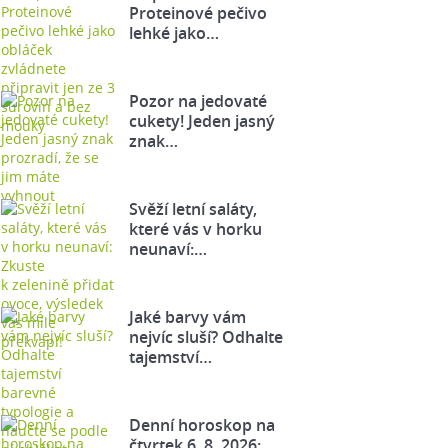
Proteinové pečivo
lehké jako…
Pozor na jedovaté
cukety! Jeden jasný
znak…
Svěží letní saláty,
které vás v horku
neunaví:…
Jaké barvy vám
nejvíc sluší? Odhalte
tajemství…
Denní horoskop na
čtvrtek 6. 8. 2026: