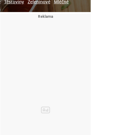
e
Těstoviny
Zeleninové
Mléčné