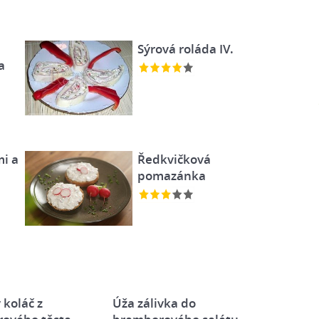
Sýrová roláda IV.
a
i a
Ředkvičková
pomazánka
 koláč z
Úža zálivka do