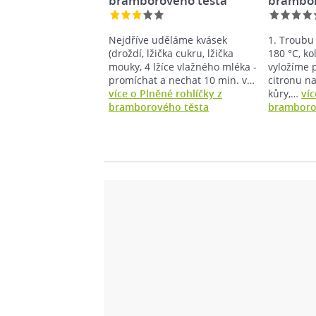
bramborového těsta
brambor
Nejdříve uděláme kvásek
1. Troubu
(droždí, lžička cukru, lžička
180 °C, k
mouky, 4 lžíce vlažného mléka -
vyložíme 
promíchat a nechat 10 min. v…
citronu n
více o Plněné rohlíčky z
kůry,…
víc
bramborového těsta
bramboro