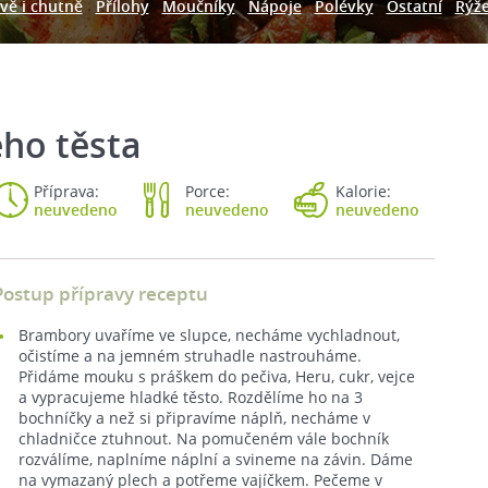
vě i chutně
Přílohy
Moučníky
Nápoje
Polévky
Ostatní
Rýž
ho těsta
Příprava:
Porce:
Kalorie:
neuvedeno
neuvedeno
neuvedeno
Postup přípravy receptu
Brambory uvaříme ve slupce, necháme vychladnout,
očistíme a na jemném struhadle nastrouháme.
Přidáme mouku s práškem do pečiva, Heru, cukr, vejce
a vypracujeme hladké těsto. Rozdělíme ho na 3
bochníčky a než si připravíme náplň, necháme v
chladničce ztuhnout. Na pomučeném vále bochník
rozválíme, naplníme náplní a svineme na závin. Dáme
na vymazaný plech a potřeme vajíčkem. Pečeme v