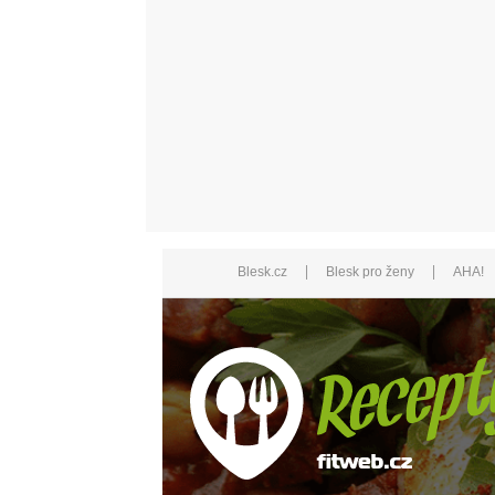
|
|
Blesk.cz
Blesk pro ženy
AHA!