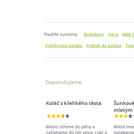
Použité suroviny:
Brambory
Hera
Mák 
Polohrubá mouka
Prášek do pečiva
Tva
Doporučujeme
Koláč z křehkého těsta
Šunkové
mletým
Máslo utřeme do pěny a
Mleté ma
zašleháme do něj vejce, cukr a
nasekanou