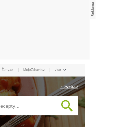
|
|
Ženy.cz
MojeZdraví.cz
více
Fitweb.cz