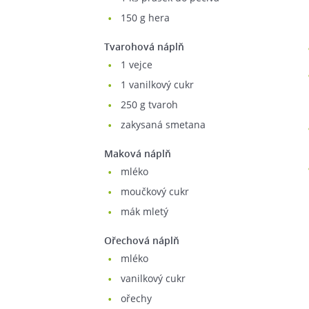
150
g hera
Tvarohová náplň
1
vejce
1
vanilkový cukr
250
g tvaroh
zakysaná smetana
Maková náplň
mléko
moučkový cukr
mák mletý
Ořechová náplň
mléko
vanilkový cukr
ořechy