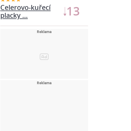
Celerovo-kuřecí
12
placky …