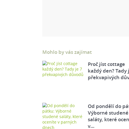
Mohlo by vás zajímat
Proč jíst cottage
každý den? Tady j
překvapivých dů
Od pondělí do pá
Výborné studené
saláty, které ocen
v…