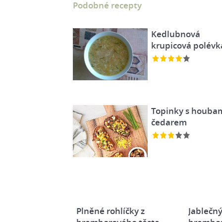
Podobné recepty
Kedlubnová
krupicová polévk
Topinky s houbam
čedarem
Plněné rohlíčky z
Jablečný