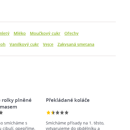
mletý
Mléko
Moučkový cukr
Ořechy
roh
Vanilkový cukr
Vejce
Zakysaná smetana
 rolky plněné
Překládané koláče
 masem
so smícháme s
Smícháme přísady na 1. těsto,
 cibulí, opepříme,
vytvarujeme do obdélníku a