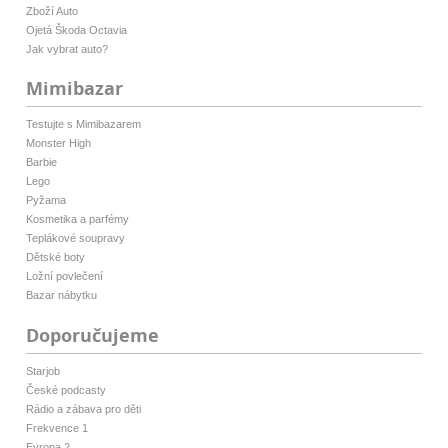
Zboží Auto
Ojetá Škoda Octavia
Jak vybrat auto?
Mimibazar
Testujte s Mimibazarem
Monster High
Barbie
Lego
Pyžama
Kosmetika a parfémy
Teplákové soupravy
Dětské boty
Ložní povlečení
Bazar nábytku
Doporučujeme
Starjob
České podcasty
Rádio a zábava pro děti
Frekvence 1
Evropa 2