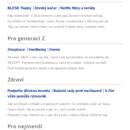
BLESK Tlapky
Divoký kačer
Netflix filmy a seriály
Filip Vondrášek: V Jižní Americe si lidé plují životem mnohem lehčeji,...
Osvěžení ve Schladmingu: Lamy, ferraty i koulovačka v létě jsou jen pá...
Tipy na víkend: Harry Potter na výstavě! Folklor, bitvy i setkání vodn...
Pro generaci Z
#inspirace
#wellbeing
#news
Alt news: MGK v tom zas lítá, Jared Leto byl obviněný ze sexuálního ob...
RECEPT: Perfektní letní kombinace, které tě zchladí, i kdybys nechtěl*...
Proč každá generace hledá svůj signature beauty look
Zdraví
Podpořte dětskou imunitu
Babské rady proti nachlazení
S čím
vším pomůže rýmovník
Jak se zdravě zchladit v tropických vedrech: Co pomáhá a kdy už riskuj...
Úpal a úžeh: Jak je poznat a jak se z nich rychle vyléčit
Parazité v nás: Kterým se u nás líbí a kde v našem těle je můžeme nají...
Pro nejmenší