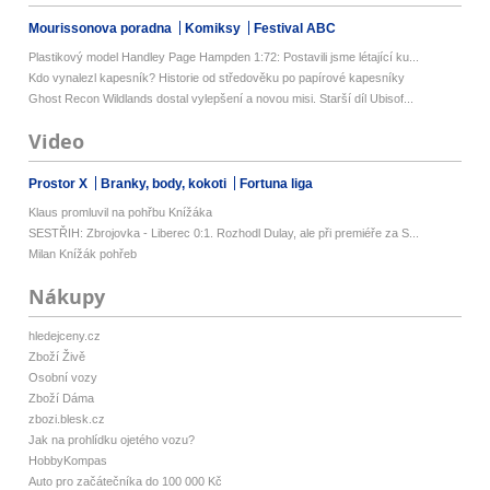
Mourissonova poradna
Komiksy
Festival ABC
Plastikový model Handley Page Hampden 1:72: Postavili jsme létající ku...
Kdo vynalezl kapesník? Historie od středověku po papírové kapesníky
Ghost Recon Wildlands dostal vylepšení a novou misi. Starší díl Ubisof...
Video
Prostor X
Branky, body, kokoti
Fortuna liga
Klaus promluvil na pohřbu Knížáka
SESTŘIH: Zbrojovka - Liberec 0:1. Rozhodl Dulay, ale při premiéře za S...
Milan Knížák pohřeb
Nákupy
hledejceny.cz
Zboží Živě
Osobní vozy
Zboží Dáma
zbozi.blesk.cz
Jak na prohlídku ojetého vozu?
HobbyKompas
Auto pro začátečníka do 100 000 Kč