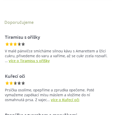
Doporučujeme
Tiramisu s oříšky
V malé pánvičce smícháme silnou kávu s Amarettem a lžící
cukru, přivedeme do varu a vaříme, až se cukr zcela rozvaří.
…
více o Tiramisu s oříšky
Kuřecí oči
Prsíčka osolíme, opepříme a zprudka opečeme. Poté
vymažeme zapékací mísu máslem a vložíme do ní
osmahnutá prsa. Z vajec…
více o Kuřecí oči