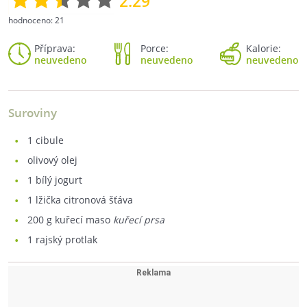
2.29
hodnoceno:
21
Příprava:
Porce:
Kalorie:
neuvedeno
neuvedeno
neuvedeno
Suroviny
1
cibule
olivový olej
1
bílý jogurt
1
lžička citronová šťáva
200
g kuřecí maso
kuřecí prsa
1
rajský protlak