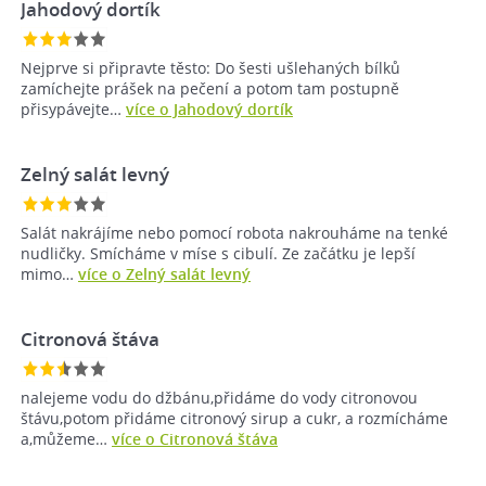
Jahodový dortík
Nejprve si připravte těsto: Do šesti ušlehaných bílků
zamíchejte prášek na pečení a potom tam postupně
přisypávejte…
více o Jahodový dortík
Zelný salát levný
Salát nakrájíme nebo pomocí robota nakrouháme na tenké
nudličky. Smícháme v míse s cibulí. Ze začátku je lepší
mimo…
více o Zelný salát levný
Citronová štáva
nalejeme vodu do džbánu,přidáme do vody citronovou
štávu,potom přidáme citronový sirup a cukr, a rozmícháme
a,můžeme…
více o Citronová štáva