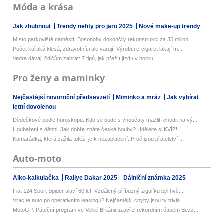
Móda a krása
Jak zhubnout
Trendy nehty pro jaro 2025
Nové make-up trendy
Místo parkoviště náměstí: Bosonohy dokončily rekonstrukci za 35 milion...
Počet kuřáků klesá, zdravotníci ale varují: Výrobci e-cigaret lákají m...
Vedra dávají řidičům zabrat: 7 tipů, jak přežít jízdu v horku
Pro ženy a maminky
Nejčastější novoroční předsevzetí
Miminko a mráz
Jak vybírat
letní dovolenou
Dědečkové podle horoskopu. Kdo se bude s vnoučaty mazlit, chodit na vý...
Houbaření s dětmi. Jak dobře znáte české houby? Udělejte si KVÍZ!
Kamarádka, která zažila totéž, je k nezaplacení. Proč jsou přátelství ...
Auto-moto
Alko-kalkulačka
Rallye Dakar 2025
Dálniční známka 2025
Fiat 124 Sport Spider slaví 60 let. Vzdálený příbuzný žigulíku byl hvě...
Vracíte auto po operativním leasingu? Nejčastější chyby jsou ty triviá...
MotoGP: Páteční program ve Velké Británii uzavřel rekordním časem Bezz...