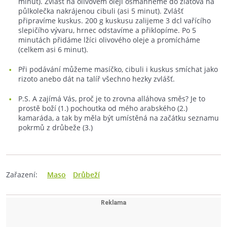
minut). Zvlášť na olivovém oleji osmahneme do zlatova na
půlkolečka nakrájenou cibuli (asi 5 minut). Zvlášť
připravíme kuskus. 200 g kuskusu zalijeme 3 dcl vařícího
slepičího vývaru, hrnec odstavíme a přiklopíme. Po 5
minutách přidáme lžíci olivového oleje a promícháme
(celkem asi 6 minut).
Při podávání můžeme masíčko, cibuli i kuskus smíchat jako
rizoto anebo dát na talíř všechno hezky zvlášť.
P.S. A zajímá Vás, proč je to zrovna alláhova směs? Je to
prostě boží (1.) pochoutka od mého arabského (2.)
kamaráda, a tak by měla být umístěná na začátku seznamu
pokrmů z drůbeže (3.)
Zařazení:
Maso
Drůbeží