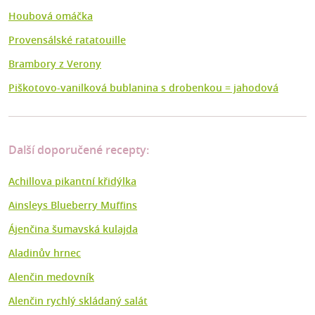
Houbová omáčka
Provensálské ratatouille
Brambory z Verony
Piškotovo-vanilková bublanina s drobenkou = jahodová
Další doporučené recepty:
Achillova pikantní křidýlka
Ainsleys Blueberry Muffins
Ájenčina šumavská kulajda
Aladinův hrnec
Alenčin medovník
Alenčin rychlý skládaný salát