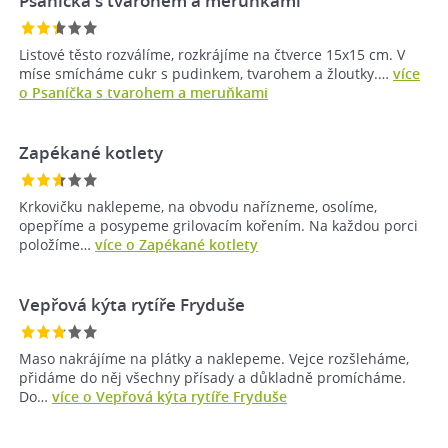
Psaníčka s tvarohem a meruňkami
Listové těsto rozválíme, rozkrájíme na čtverce 15x15 cm. V
míse smícháme cukr s pudinkem, tvarohem a žloutky.…
více
o Psaníčka s tvarohem a meruňkami
Zapékané kotlety
Krkovičku naklepeme, na obvodu nařízneme, osolíme,
opepříme a posypeme grilovacím kořením. Na každou porci
položíme…
více o Zapékané kotlety
Vepřová kýta rytíře Fryduše
Maso nakrájíme na plátky a naklepeme. Vejce rozšleháme,
přidáme do něj všechny přísady a důkladně promícháme.
Do…
více o Vepřová kýta rytíře Fryduše