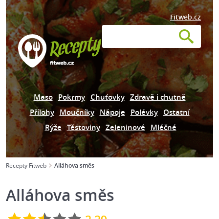
Fitweb.cz
Maso
Pokrmy
Chuťovky
Zdravě i chutně
Přílohy
Moučníky
Nápoje
Polévky
Ostatní
Rýže
Těstoviny
Zeleninové
Mléčné
Recepty Fitweb
Alláhova směs
Alláhova směs