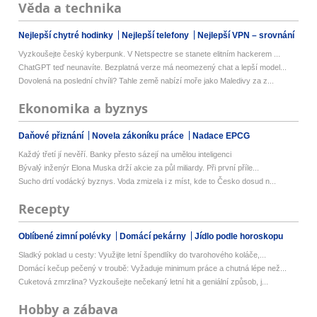
Věda a technika
Nejlepší chytré hodinky
Nejlepší telefony
Nejlepší VPN – srovnání
Vyzkoušejte český kyberpunk. V Netspectre se stanete elitním hackerem ...
ChatGPT teď neunavíte. Bezplatná verze má neomezený chat a lepší model...
Dovolená na poslední chvíli? Tahle země nabízí moře jako Maledivy za z...
Ekonomika a byznys
Daňové přiznání
Novela zákoníku práce
Nadace EPCG
Každý třetí jí nevěří. Banky přesto sázejí na umělou inteligenci
Bývalý inženýr Elona Muska drží akcie za půl miliardy. Při první příle...
Sucho drtí vodácký byznys. Voda zmizela i z míst, kde to Česko dosud n...
Recepty
Oblíbené zimní polévky
Domácí pekárny
Jídlo podle horoskopu
Sladký poklad u cesty: Využijte letní špendlíky do tvarohového koláče,...
Domácí kečup pečený v troubě: Vyžaduje minimum práce a chutná lépe než...
Cuketová zmrzlina? Vyzkoušejte nečekaný letní hit a geniální způsob, j...
Hobby a zábava