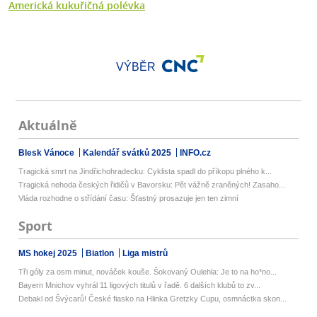
Americká kukuřičná polévka
VÝBĚR
Aktuálně
Blesk Vánoce
Kalendář svátků 2025
INFO.cz
Tragická smrt na Jindřichohradecku: Cyklista spadl do příkopu plného k...
Tragická nehoda českých řidičů v Bavorsku: Pět vážně zraněných! Zasaho...
Vláda rozhodne o střídání času: Šťastný prosazuje jen ten zimní
Sport
MS hokej 2025
Biatlon
Liga mistrů
Tři góly za osm minut, nováček kouše. Šokovaný Oulehla: Je to na ho*no...
Bayern Mnichov vyhrál 11 ligových titulů v řadě. 6 dalších klubů to zv...
Debakl od Švýcarů! České fiasko na Hlinka Gretzky Cupu, osmnáctka skon...