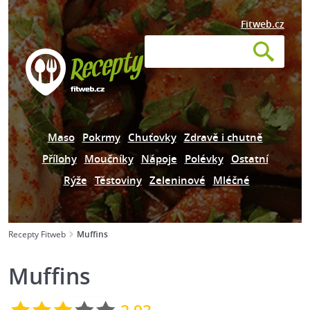
Fitweb.cz
Maso
Pokrmy
Chuťovky
Zdravě i chutně
Přílohy
Moučníky
Nápoje
Polévky
Ostatní
Rýže
Těstoviny
Zeleninové
Mléčné
Recepty Fitweb
Muffins
Muffins