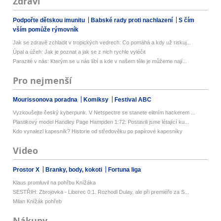
Zdraví
Podpořte dětskou imunitu
Babské rady proti nachlazení
S čím
vším pomůže rýmovník
Jak se zdravě zchladit v tropických vedrech: Co pomáhá a kdy už riskuj...
Úpal a úžeh: Jak je poznat a jak se z nich rychle vyléčit
Parazité v nás: Kterým se u nás líbí a kde v našem těle je můžeme nají...
Pro nejmenší
Mourissonova poradna
Komiksy
Festival ABC
Vyzkoušejte český kyberpunk. V Netspectre se stanete elitním hackerem ...
Plastikový model Handley Page Hampden 1:72: Postavili jsme létající ku...
Kdo vynalezl kapesník? Historie od středověku po papírové kapesníky
Video
Prostor X
Branky, body, kokoti
Fortuna liga
Klaus promluvil na pohřbu Knížáka
SESTŘIH: Zbrojovka - Liberec 0:1. Rozhodl Dulay, ale při premiéře za S...
Milan Knížák pohřeb
Nákupy