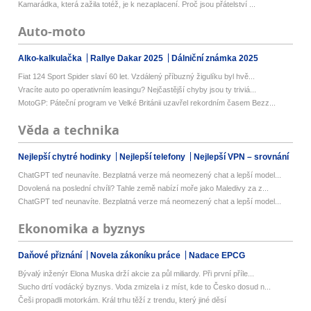
Kamarádka, která zažila totéž, je k nezaplacení. Proč jsou přátelství ...
Auto-moto
Alko-kalkulačka
Rallye Dakar 2025
Dálniční známka 2025
Fiat 124 Sport Spider slaví 60 let. Vzdálený příbuzný žigulíku byl hvě...
Vracíte auto po operativním leasingu? Nejčastější chyby jsou ty triviá...
MotoGP: Páteční program ve Velké Británii uzavřel rekordním časem Bezz...
Věda a technika
Nejlepší chytré hodinky
Nejlepší telefony
Nejlepší VPN – srovnání
ChatGPT teď neunavíte. Bezplatná verze má neomezený chat a lepší model...
Dovolená na poslední chvíli? Tahle země nabízí moře jako Maledivy za z...
ChatGPT teď neunavíte. Bezplatná verze má neomezený chat a lepší model...
Ekonomika a byznys
Daňové přiznání
Novela zákoníku práce
Nadace EPCG
Bývalý inženýr Elona Muska drží akcie za půl miliardy. Při první příle...
Sucho drtí vodácký byznys. Voda zmizela i z míst, kde to Česko dosud n...
Češi propadli motorkám. Král trhu těží z trendu, který jiné děsí