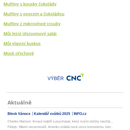
Muffiny s kousky čokolády
Muffiny s ovocem a čokoládou
Muffiny z mikrovlnné trouby
Můj letní těstovinový salát
Můj vlastní kuskus
Müsli ořechové
VÝBĚR
Aktuálně
Blesk Vánoce
Kalendář svátků 2025
INFO.cz
Charles Manson: Krvavý kejklíř a psychopat, který svými zločiny navždy...
Fištejn: Slibem nezarmoutíš. Ameriku ovládá nová verze komunismu, kter...