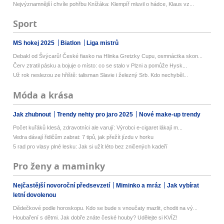
Nejvýznamnější chvíle pohřbu Knížáka: Klempíř mluvil o hádce, Klaus vz...
Sport
MS hokej 2025
Biatlon
Liga mistrů
Debakl od Švýcarů! České fiasko na Hlinka Gretzky Cupu, osmnáctka skon...
Červ ztratil pásku a bojuje o místo: co se stalo v Plzni a pomůže Hysk...
Už rok neslezou ze hřiště: talisman Slavie i železný Srb. Kdo nechyběl...
Móda a krása
Jak zhubnout
Trendy nehty pro jaro 2025
Nové make-up trendy
Počet kuřáků klesá, zdravotníci ale varují: Výrobci e-cigaret lákají m...
Vedra dávají řidičům zabrat: 7 tipů, jak přežít jízdu v horku
5 rad pro vlasy plné lesku: Jak si užít léto bez zničených kadeří
Pro ženy a maminky
Nejčastější novoroční předsevzetí
Miminko a mráz
Jak vybírat
letní dovolenou
Dědečkové podle horoskopu. Kdo se bude s vnoučaty mazlit, chodit na vý...
Houbaření s dětmi. Jak dobře znáte české houby? Udělejte si KVÍZ!