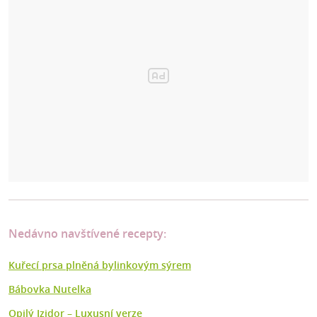
Nedávno navštívené recepty:
Kuřecí prsa plněná bylinkovým sýrem
Bábovka Nutelka
Opilý Izidor – Luxusní verze