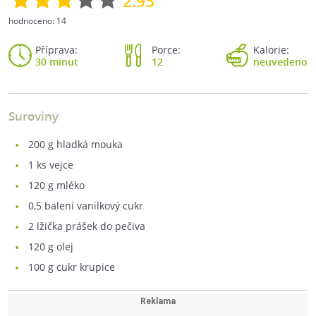
2.93
hodnoceno:
14
Příprava:
Porce:
Kalorie:
30 minut
12
neuvedeno
Suroviny
200
g hladká mouka
1
ks vejce
120
g mléko
0,5
balení vanilkový cukr
2
lžička prášek do pečiva
120
g olej
100
g cukr krupice