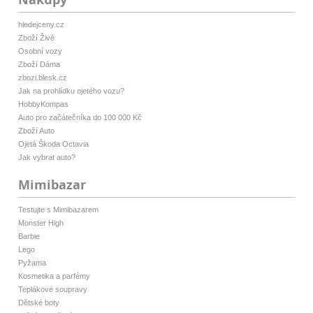
hledejceny.cz
Zboží Živě
Osobní vozy
Zboží Dáma
zbozi.blesk.cz
Jak na prohlídku ojetého vozu?
HobbyKompas
Auto pro začátečníka do 100 000 Kč
Zboží Auto
Ojetá Škoda Octavia
Jak vybrat auto?
Mimibazar
Testujte s Mimibazarem
Monster High
Barbie
Lego
Pyžama
Kosmetika a parfémy
Teplákové soupravy
Dětské boty