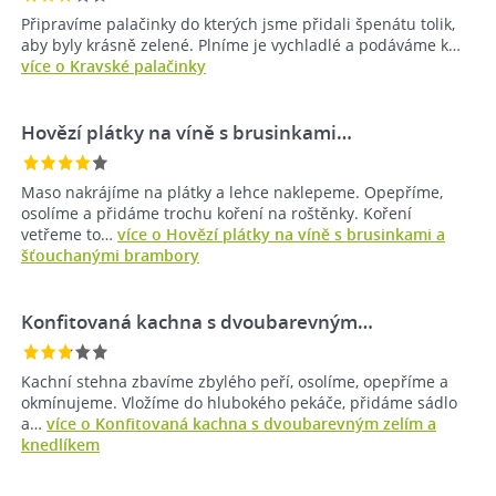
Připravíme palačinky do kterých jsme přidali špenátu tolik,
aby byly krásně zelené. Plníme je vychladlé a podáváme k…
více o Kravské palačinky
Hovězí plátky na víně s brusinkami…
Maso nakrájíme na plátky a lehce naklepeme. Opepříme,
osolíme a přidáme trochu koření na roštěnky. Koření
vetřeme to…
více o Hovězí plátky na víně s brusinkami a
šťouchanými brambory
Konfitovaná kachna s dvoubarevným…
Kachní stehna zbavíme zbylého peří, osolíme, opepříme a
okmínujeme. Vložíme do hlubokého pekáče, přidáme sádlo
a…
více o Konfitovaná kachna s dvoubarevným zelím a
knedlíkem