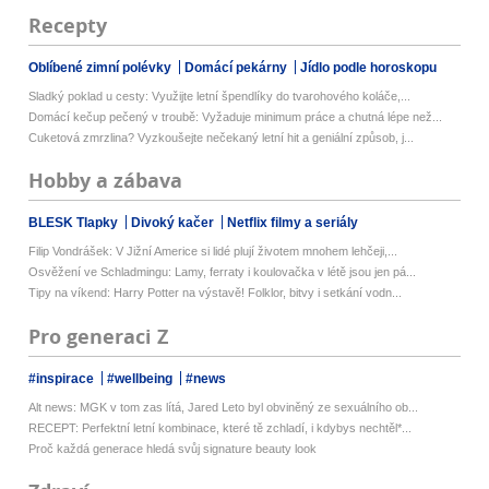
Recepty
Oblíbené zimní polévky
Domácí pekárny
Jídlo podle horoskopu
Sladký poklad u cesty: Využijte letní špendlíky do tvarohového koláče,...
Domácí kečup pečený v troubě: Vyžaduje minimum práce a chutná lépe než...
Cuketová zmrzlina? Vyzkoušejte nečekaný letní hit a geniální způsob, j...
Hobby a zábava
BLESK Tlapky
Divoký kačer
Netflix filmy a seriály
Filip Vondrášek: V Jižní Americe si lidé plují životem mnohem lehčeji,...
Osvěžení ve Schladmingu: Lamy, ferraty i koulovačka v létě jsou jen pá...
Tipy na víkend: Harry Potter na výstavě! Folklor, bitvy i setkání vodn...
Pro generaci Z
#inspirace
#wellbeing
#news
Alt news: MGK v tom zas lítá, Jared Leto byl obviněný ze sexuálního ob...
RECEPT: Perfektní letní kombinace, které tě zchladí, i kdybys nechtěl*...
Proč každá generace hledá svůj signature beauty look