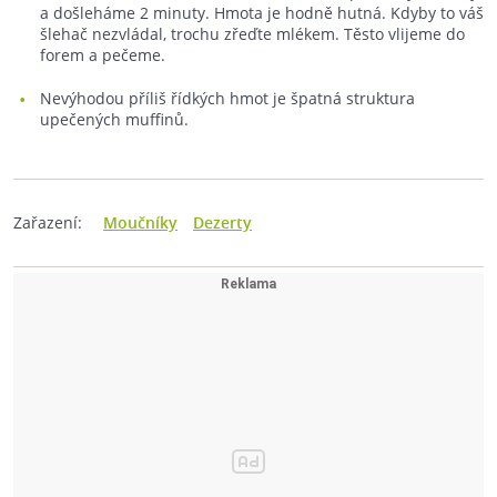
a došleháme 2 minuty. Hmota je hodně hutná. Kdyby to váš
šlehač nezvládal, trochu zřeďte mlékem. Těsto vlijeme do
forem a pečeme.
Nevýhodou příliš řídkých hmot je špatná struktura
upečených muffinů.
Zařazení:
Moučníky
Dezerty