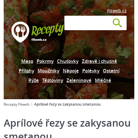
Fitweb.cz
Maso
Pokrmy
Chuťovky
Zdravě i chutně
Přílohy
Moučníky
Nápoje
Polévky
Ostatní
Rýže
Těstoviny
Zeleninové
Mléčné
Recepty Fitweb
Aprílové řezy se zakysanou smetanou
Aprílové řezy se zakysanou
smetanou