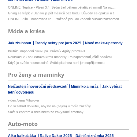
ONLINE: Teplice - Plzeň 3:4. Sedm tref během pětatřiceti minut! Na roz...
Gning se trápí: v Baníku je pět měsíců bez bodu! Důvody se opakují u t...
ONLINE: Zlín - Bohemians 0:1. Pražané jdou do vedení! Mirvald zaznamen...
Móda a krása
Jak zhubnout
Trendy nehty pro jaro 2025
Nové make-up trendy
Brutální napadení Soukupa. Právník Agáty promluvil
Neurvalci v Zoo Ostrava krmili mandrily! Po napomenutí ještě nadávali
Když je světlo nesnesitelné: Světloplachost není jen nepříjemnost
Pro ženy a maminky
Nejčastější novoroční předsevzetí
Miminko a mráz
Jak vybírat
letní dovolenou
video Alena Mihulová
Co si zabalit do kufru, abyste na (nejen) u moře zazářily...
Salát s koprem a dresinkem ze zakysané smetany
Auto-moto
Alko-kalkulačka
Rallye Dakar 2025
Dálniční známka 2025