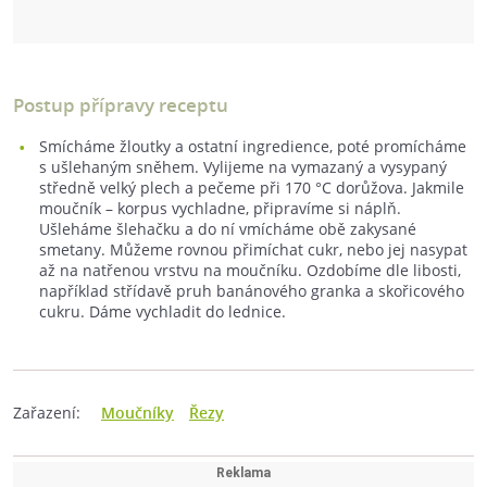
Postup přípravy receptu
Smícháme žloutky a ostatní ingredience, poté promícháme
s ušlehaným sněhem. Vylijeme na vymazaný a vysypaný
středně velký plech a pečeme při 170 °C dorůžova. Jakmile
moučník – korpus vychladne, připravíme si náplň.
Ušleháme šlehačku a do ní vmícháme obě zakysané
smetany. Můžeme rovnou přimíchat cukr, nebo jej nasypat
až na natřenou vrstvu na moučníku. Ozdobíme dle libosti,
například střídavě pruh banánového granka a skořicového
cukru. Dáme vychladit do lednice.
Zařazení:
Moučníky
Řezy