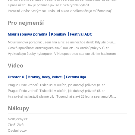
Úpal a úžeh: Jak je poznat a jak se z nich rychle vyléčit
Parazité v nás: Kterým se u nás líbí a kde v našem těle je můžeme nají...
Pro nejmenší
Mourissonova poradna
Komiksy
Festival ABC
Mourrisonova poradna: Jsem líná a nic se mi nechce dělat: Kdy jde o ún...
Česká společnost ornitologická slaví 100 let: Jak chrání ptáky v ČR?
Vyzkoušejte český kyberpunk. V Netspectre se stanete elitním hackerem ...
Video
Prostor X
Branky, body, kokoti
Fortuna liga
Prague Pride vrcholí: Tisíce lidí v ulicích, jde duhový průvod! (8. sr...
Prague Pride vrcholí: Tisíce lidí v ulicích, jde duhový průvod! (8. sr...
Hra světel na fasádě slavné vily: Tugendhat slaví 25 let na seznamu UN...
Nákupy
hledejceny.cz
Zboží Živě
Osobní vozy