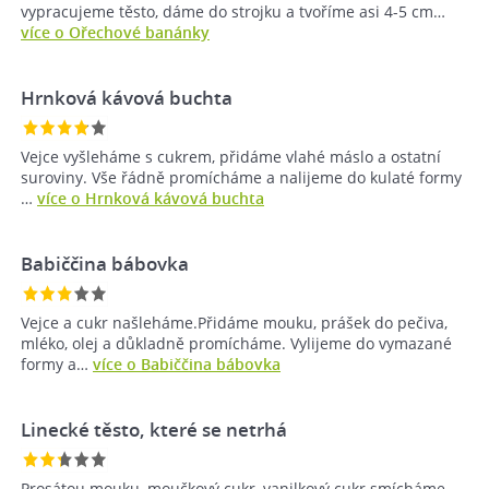
vypracujeme těsto, dáme do strojku a tvoříme asi 4-5 cm…
více o Ořechové banánky
Hrnková kávová buchta
Vejce vyšleháme s cukrem, přidáme vlahé máslo a ostatní
suroviny. Vše řádně promícháme a nalijeme do kulaté formy
…
více o Hrnková kávová buchta
Babiččina bábovka
Vejce a cukr našleháme.Přidáme mouku, prášek do pečiva,
mléko, olej a důkladně promícháme. Vylijeme do vymazané
formy a…
více o Babiččina bábovka
Linecké těsto, které se netrhá
Prosátou mouku, moučkový cukr, vanilkový cukr smícháme,