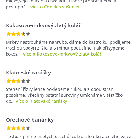
mléko,vejce,máslo a čokoládu. Dobře propracujeme a
postupně…
více o Cookies sušenky
Kokosovo-mrkvový zlatý koláč
Mrkev nastrouháme nahrubo, dáme do kastrolku, podlijeme
trochou vody(12 lžic) a 5 minut podusíme. Pak přisypeme
kokos,…
více o Kokosovo-mrkvový zlatý koláč
Klatovské rarášky
Stehení řízky lehce poklepeme rukou a z obou stran
posolíme. Všechny ostatní suroviny umícháme v těstíčko,
do…
více o Klatovské rarášky
Ořechové banánky
Těsto: z jemně mletých ořechů, cukru, žloutku a celého vejce