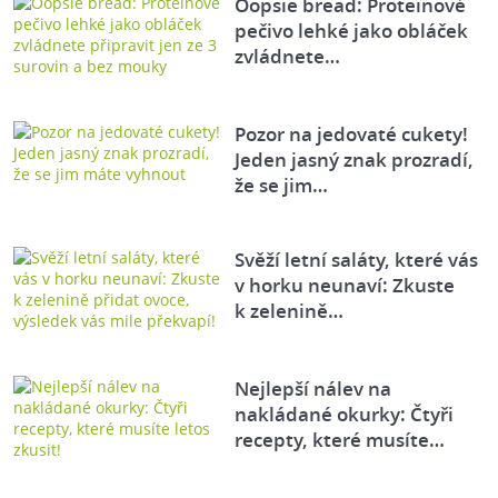
Oopsie bread: Proteinové
pečivo lehké jako obláček
zvládnete…
Pozor na jedovaté cukety!
Jeden jasný znak prozradí,
že se jim…
Svěží letní saláty, které vás
v horku neunaví: Zkuste
k zelenině…
Nejlepší nálev na
nakládané okurky: Čtyři
recepty, které musíte…