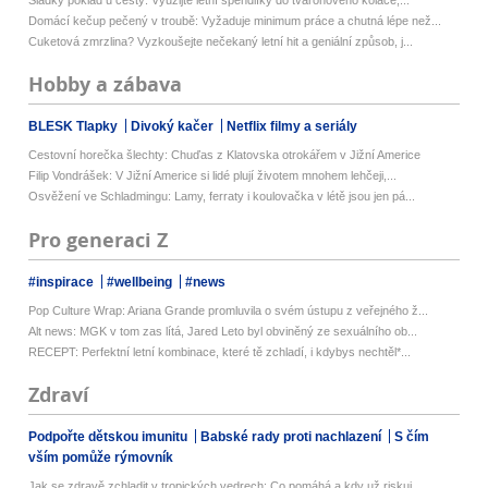
Sladký poklad u cesty: Využijte letní špendlíky do tvarohového koláče,...
Domácí kečup pečený v troubě: Vyžaduje minimum práce a chutná lépe než...
Cuketová zmrzlina? Vyzkoušejte nečekaný letní hit a geniální způsob, j...
Hobby a zábava
BLESK Tlapky
Divoký kačer
Netflix filmy a seriály
Cestovní horečka šlechty: Chuďas z Klatovska otrokářem v Jižní Americe
Filip Vondrášek: V Jižní Americe si lidé plují životem mnohem lehčeji,...
Osvěžení ve Schladmingu: Lamy, ferraty i koulovačka v létě jsou jen pá...
Pro generaci Z
#inspirace
#wellbeing
#news
Pop Culture Wrap: Ariana Grande promluvila o svém ústupu z veřejného ž...
Alt news: MGK v tom zas lítá, Jared Leto byl obviněný ze sexuálního ob...
RECEPT: Perfektní letní kombinace, které tě zchladí, i kdybys nechtěl*...
Zdraví
Podpořte dětskou imunitu
Babské rady proti nachlazení
S čím
vším pomůže rýmovník
Jak se zdravě zchladit v tropických vedrech: Co pomáhá a kdy už riskuj...