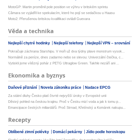
MotoGP: Martin proměnil pole position ve výhru v britském sprintu
Câmara se vyjádřil ke spekulacím, které ho pojí se sedačkou u Haasu
Moto2: Přerušenou britskou kvalifikaci ovládl Guevara
Věda a technika
Nejlepší chytré hodinky
Nejlepší telefony
Nejlepší VPN – srovnání
Pokračuje záchrana Starshipu. V moři už dva týdny plave monstrum vysok...
Normálně za peníze, dnes zadarmo nebo se slevou: Univerzální čtečka, c...
Vytiskli jsme vítězný pohár z PETG Ultraglow Green. Takhle nezáří ani ...
Ekonomika a byznys
Daňové přiznání
Novela zákoníku práce
Nadace EPCG
Za státní dluhy Česko platí čtvrté nejvyšší úroky v Evropské unii
Děsivý pohled na českou krajinu. Proč v Česku mizí voda a jak k tomu p...
Emancipace českých miliardářů. Proč Strnad, Křetínský a Komárek nakupu...
Recepty
Oblíbené zimní polévky
Domácí pekárny
Jídlo podle horoskopu