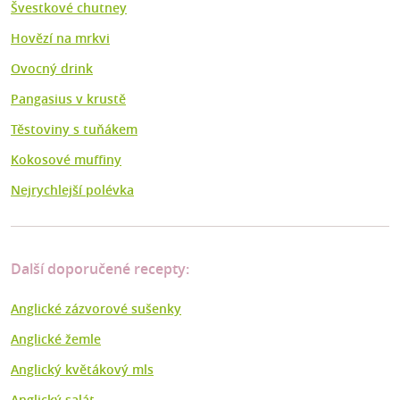
Švestkové chutney
Hovězí na mrkvi
Ovocný drink
Pangasius v krustě
Těstoviny s tuňákem
Kokosové muffiny
Nejrychlejší polévka
Další doporučené recepty:
Anglické zázvorové sušenky
Anglické žemle
Anglický květákový mls
Anglický salát