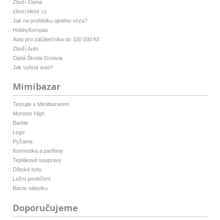
Zboží Dáma
zbozi.blesk.cz
Jak na prohlídku ojetého vozu?
HobbyKompas
Auto pro začátečníka do 100 000 Kč
Zboží Auto
Ojetá Škoda Octavia
Jak vybrat auto?
Mimibazar
Testujte s Mimibazarem
Monster High
Barbie
Lego
Pyžama
Kosmetika a parfémy
Teplákové soupravy
Dětské boty
Ložní povlečení
Bazar nábytku
Doporučujeme