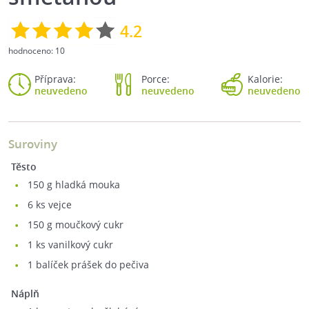
4.2
hodnoceno:
10
Příprava:
Porce:
Kalorie:
neuvedeno
neuvedeno
neuvedeno
Suroviny
Těsto
150
g hladká mouka
6
ks vejce
150
g moučkový cukr
1
ks vanilkový cukr
1
balíček prášek do pečiva
Náplň