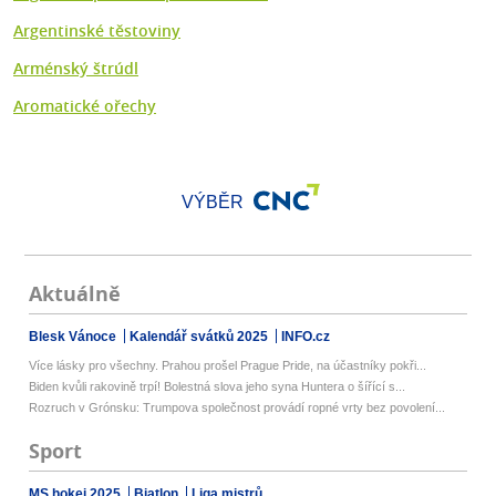
Argentinské těstoviny
Arménský štrúdl
Aromatické ořechy
VÝBĚR
Aktuálně
Blesk Vánoce
Kalendář svátků 2025
INFO.cz
Více lásky pro všechny. Prahou prošel Prague Pride, na účastníky pokři...
Biden kvůli rakovině trpí! Bolestná slova jeho syna Huntera o šířící s...
Rozruch v Grónsku: Trumpova společnost provádí ropné vrty bez povolení...
Sport
MS hokej 2025
Biatlon
Liga mistrů