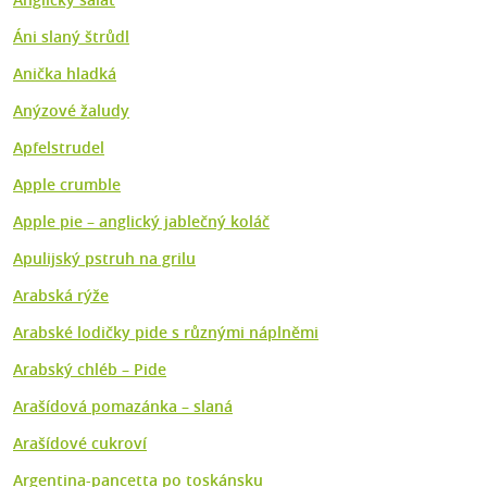
Áni slaný štrůdl
Anička hladká
Anýzové žaludy
Apfelstrudel
Apple crumble
Apple pie – anglický jablečný koláč
Apulijský pstruh na grilu
Arabská rýže
Arabské lodičky pide s různými náplněmi
Arabský chléb – Pide
Arašídová pomazánka – slaná
Arašídové cukroví
Argentina-pancetta po toskánsku