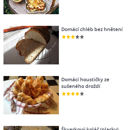
Domácí chléb bez hnětení
Domácí houstičky ze
sušeného droždí
Škvarkový koláč (placky)