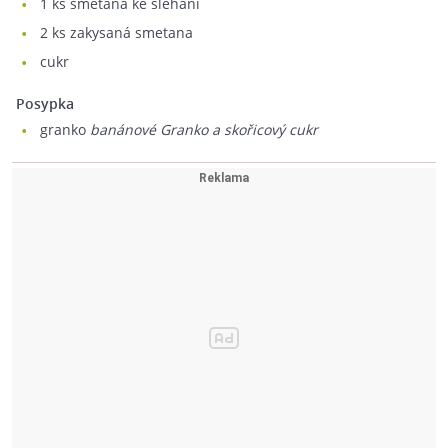
1
ks smetana ke šlehání
2
ks zakysaná smetana
cukr
Posypka
granko
banánové Granko a skořicový cukr