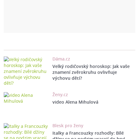
Dáma.cz
Velký rodičovský horoskop: Jak vaše
znamení zvěrokruhu ovlivňuje
výchovu dětí?
Ženy.cz
video Alena Mihulová
Blesk pro ženy
Italky a Francouzky rozhodly: Bílé
džíny se na podzim vracejí do hry!