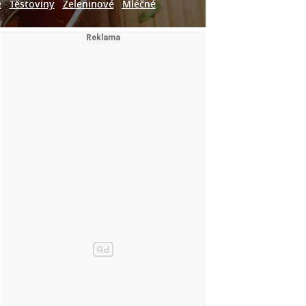
e
Těstoviny
Zeleninové
Mléčné