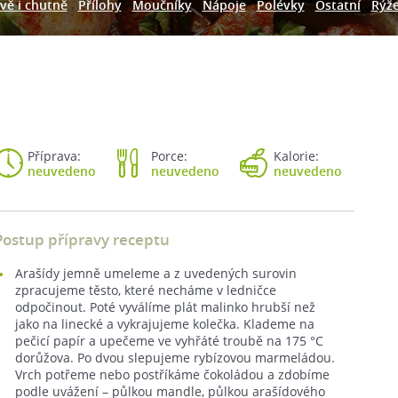
vě i chutně
Přílohy
Moučníky
Nápoje
Polévky
Ostatní
Rýž
Příprava:
Porce:
Kalorie:
neuvedeno
neuvedeno
neuvedeno
Postup přípravy receptu
Arašídy jemně umeleme a z uvedených surovin
zpracujeme těsto, které necháme v ledničce
odpočinout. Poté vyválíme plát malinko hrubší než
jako na linecké a vykrajujeme kolečka. Klademe na
pečicí papír a upečeme ve vyhřáté troubě na 175 °C
dorůžova. Po dvou slepujeme rybízovou marmeládou.
Vrch potřeme nebo postříkáme čokoládou a zdobíme
podle uvážení – půlkou mandle, půlkou arašídového