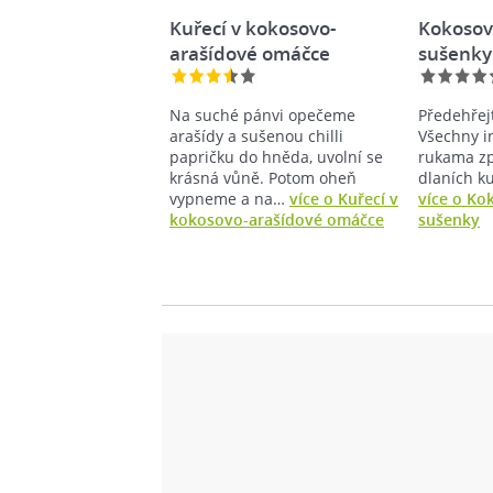
Kuřecí v kokosovo-
Kokosov
arašídové omáčce
sušenky
Na suché pánvi opečeme
Předehřej
arašídy a sušenou chilli
Všechny i
papričku do hněda, uvolní se
rukama zpr
krásná vůně. Potom oheň
dlaních k
vypneme a na…
více o Kuřecí v
více o Ko
kokosovo-arašídové omáčce
sušenky