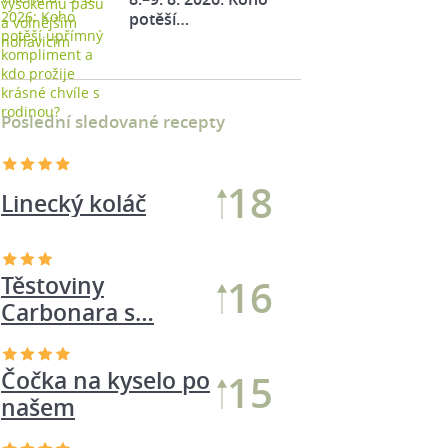
potěší…
Poslední sledované recepty
18
Linecký koláč
Těstoviny
16
Carbonara s…
Čočka na kyselo po
15
našem