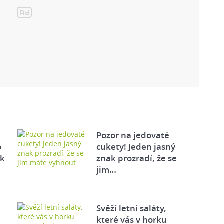
Pozor na jedovaté
o
cukety! Jeden jasný
ek
znak prozradí, že se
jim…
Svěží letní saláty,
které vás v horku