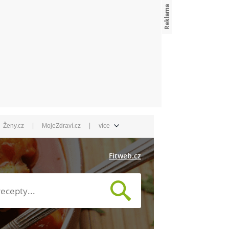
|
|
Ženy.cz
MojeZdraví.cz
více
Fitweb.cz