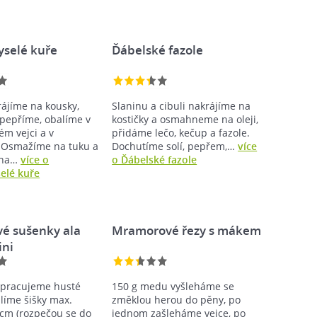
yselé kuře
Ďábelské fazole
ájíme na kousky,
Slaninu a cibuli nakrájíme na
opepříme, obalíme v
kostičky a osmahneme na oleji,
ém vejci a v
přidáme lečo, kečup a fazole.
 Osmažíme na tuku a
Dochutíme solí, pepřem,…
více
 na…
více o
o Ďábelské fazole
elé kuře
é sušenky ala
Mramorové řezy s mákem
ini
ypracujeme husté
150 g medu vyšleháme se
álíme šišky max.
změklou herou do pěny, po
cm (rozpečou se do
jednom zašleháme vejce, po