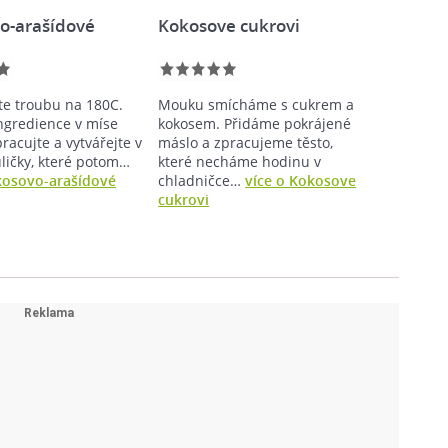
o-arašídové
Kokosove cukrovi
te troubu na 180C.
Mouku smícháme s cukrem a
ngredience v míse
kokosem. Přidáme pokrájené
acujte a vytvářejte v
máslo a zpracujeme těsto,
uličky, které potom…
které necháme hodinu v
kosovo-arašídové
chladničce…
více o Kokosove
cukrovi