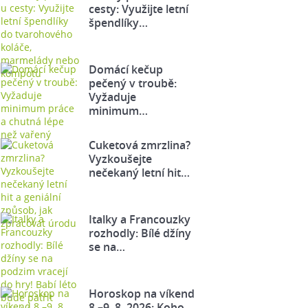
cesty: Využijte letní
špendlíky…
Domácí kečup
pečený v troubě:
Vyžaduje
minimum…
Cuketová zmrzlina?
Vyzkoušejte
nečekaný letní hit…
Italky a Francouzky
rozhodly: Bílé džíny
se na…
Horoskop na víkend
8.–9. 8. 2026: Koho