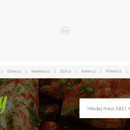
|
|
|
|
|
|
Dáma.cz
Maminka.cz
E15.cz
Reflex.cz
FITweb.cz