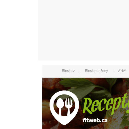
|
|
Blesk.cz
Blesk pro ženy
AHA!