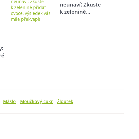
neunaví: Zkuste
k zelenině…
y:
ré
Máslo
Moučkový cukr
Žloutek