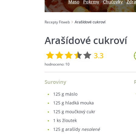
Maso
Pokrmy
Chuťovky
Zdra
Recepty Fitweb
Arašídové cukroví
Arašídové cukroví
3.3
hodnoceno:
10
Suroviny
125
g máslo
125
g hladká mouka
125
g moučkový cukr
1
ks žloutek
125
g arašídy
nesolené