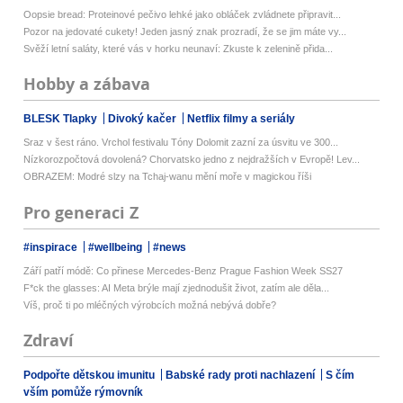
Oopsie bread: Proteinové pečivo lehké jako obláček zvládnete připravit...
Pozor na jedovaté cukety! Jeden jasný znak prozradí, že se jim máte vy...
Svěží letní saláty, které vás v horku neunaví: Zkuste k zelenině přida...
Hobby a zábava
BLESK Tlapky
Divoký kačer
Netflix filmy a seriály
Sraz v šest ráno. Vrchol festivalu Tóny Dolomit zazní za úsvitu ve 300...
Nízkorozpočtová dovolená? Chorvatsko jedno z nejdražších v Evropě! Lev...
OBRAZEM: Modré slzy na Tchaj-wanu mění moře v magickou říši
Pro generaci Z
#inspirace
#wellbeing
#news
Září patří módě: Co přinese Mercedes-Benz Prague Fashion Week SS27
F*ck the glasses: AI Meta brýle mají zjednodušit život, zatím ale děla...
Víš, proč ti po mléčných výrobcích možná nebývá dobře?
Zdraví
Podpořte dětskou imunitu
Babské rady proti nachlazení
S čím
vším pomůže rýmovník