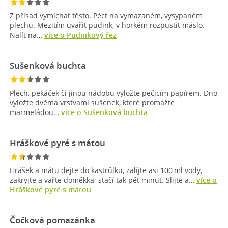
Z přísad vymíchat těsto. Péct na vymazaném, vysypaném
plechu. Mezitím uvařit pudink, v horkém rozpustit máslo.
Nalít na…
více o Pudinkový řez
Sušenková buchta
Plech, pekáček či jinou nádobu vyložte pečicím papírem. Dno
vyložte dvěma vrstvami sušenek, které promažte
marmeládou…
více o Sušenková buchta
Hráškové pyré s mátou
Hrášek a mátu dejte do kastrůlku, zalijte asi 100 ml vody,
zakryjte a vařte doměkka; stačí tak pět minut. Slijte a…
více o
Hráškové pyré s mátou
Čočková pomazánka