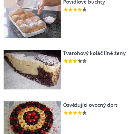
Povidlové buchty
Tvarohový koláč líné ženy
Osvěžující ovocný dort