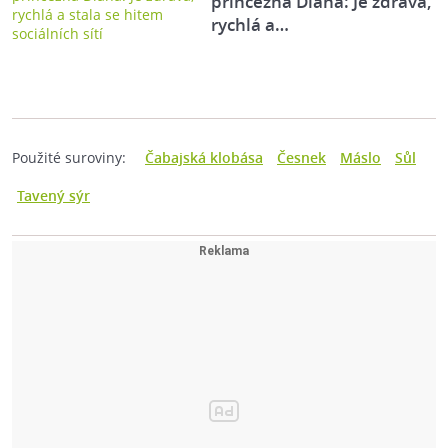
princezna Diana: Je zdravá,
rychlá a…
Použité suroviny:
Čabajská klobása
Česnek
Máslo
Sůl
Tavený sýr