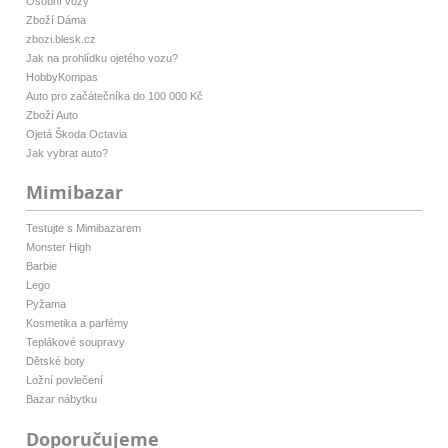
Osobní vozy
Zboží Dáma
zbozi.blesk.cz
Jak na prohlídku ojetého vozu?
HobbyKompas
Auto pro začátečníka do 100 000 Kč
Zboží Auto
Ojetá Škoda Octavia
Jak vybrat auto?
Mimibazar
Testujte s Mimibazarem
Monster High
Barbie
Lego
Pyžama
Kosmetika a parfémy
Teplákové soupravy
Dětské boty
Ložní povlečení
Bazar nábytku
Doporučujeme