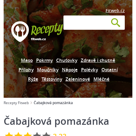
Fitweb.cz
Maso
Pokrmy
Chuťovky
Zdravě i chutně
Přílohy
Moučníky
Nápoje
Polévky
Ostatní
Rýže
Těstoviny
Zeleninové
Mléčné
Recepty Fitweb
Čabajková pomazánka
Čabajková pomazánka