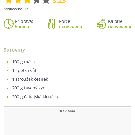
3.23
hodnoceno:
13
Příprava:
Porce:
Kalorie:
5 minut
neuvedeno
neuvedeno
Suroviny
100
g máslo
1
špetka sůl
1
stroužek česnek
200
g tavený sýr
200
g čabajská klobása