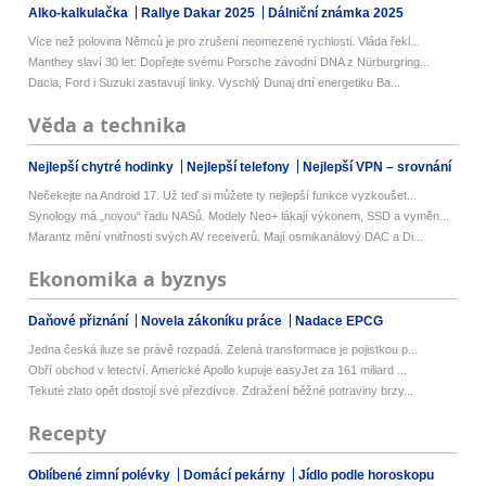
Alko-kalkulačka
Rallye Dakar 2025
Dálniční známka 2025
Více než polovina Němců je pro zrušení neomezené rychlosti. Vláda řekl...
Manthey slaví 30 let: Dopřejte svému Porsche závodní DNA z Nürburgring...
Dacia, Ford i Suzuki zastavují linky. Vyschlý Dunaj drtí energetiku Ba...
Věda a technika
Nejlepší chytré hodinky
Nejlepší telefony
Nejlepší VPN – srovnání
Nečekejte na Android 17. Už teď si můžete ty nejlepší funkce vyzkoušet...
Synology má „novou“ řadu NASů. Modely Neo+ lákají výkonem, SSD a vyměn...
Marantz mění vnitřnosti svých AV receiverů. Mají osmikanálový DAC a Di...
Ekonomika a byznys
Daňové přiznání
Novela zákoníku práce
Nadace EPCG
Jedna česká iluze se právě rozpadá. Zelená transformace je pojistkou p...
Obří obchod v letectví. Americké Apollo kupuje easyJet za 161 miliard ...
Tekuté zlato opět dostojí své přezdívce. Zdražení běžné potraviny brzy...
Recepty
Oblíbené zimní polévky
Domácí pekárny
Jídlo podle horoskopu