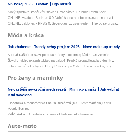
MS hokej 2025
Biatlon
Liga mistrů
Nový sportovní kanál křtili slávisti i Procházka. Co bude Prima Sport ...
ONLINE: Hradec - Besiktas 0:0. Velké šance na obou stranách, na první ...
ONLINE: Jablonec - RFS 2:0. Severočeši zvyšují vedení! Hlavou se prosa...
Móda a krása
Jak zhubnout
Trendy nehty pro jaro 2025
Nové make-up trendy
Kuchař Kašpárek slavil po boku krásky: Dojemné přání k narozeninám
Šokující video ukazuje zkázu na palubě: Prudký propad letadla o desítk...
U toho nemůžete chybět! Harry Potter se po 25 letech vrací do kin, aby...
Pro ženy a maminky
Nejčastější novoroční předsevzetí
Miminko a mráz
Jak vybírat
letní dovolenou
Hlasatelka a moderátorka Saskia Burešová (80) - Smrt manžela ji zdrtil...
Veggie Burritos
KVÍZ: Rafťáci. Otestujte své znalosti kultovní letní komedie
Auto-moto