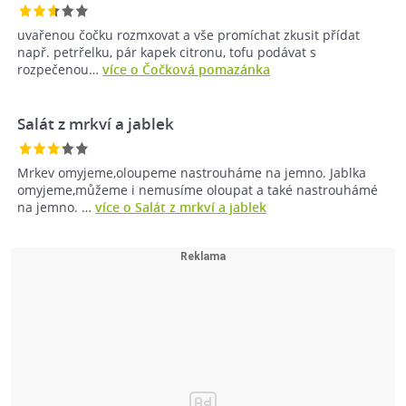
uvařenou čočku rozmxovat a vše promíchat zkusit přídat
např. petrřelku, pár kapek citronu, tofu podávat s
rozpečenou…
více o Čočková pomazánka
Salát z mrkví a jablek
Mrkev omyjeme,oloupeme nastrouháme na jemno. Jablka
omyjeme,můžeme i nemusíme oloupat a také nastrouhámé
na jemno. …
více o Salát z mrkví a jablek