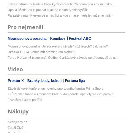
Jak se zdravě zchladit v tropických vedrech: Co pomáhá a kdy už riskuj...
Úpal a úžeh: Jak je poznat a jak se z nich rychle vyléčit
Parazité v nás: Kterým se u nás líbí a kde v našem těle je můžeme nají...
Pro nejmenší
Mourissonova poradna
Komiksy
Festival ABC
Mourrisonova poradna: Je zdravé si čistit pleť v 11 letech? Jak na to?
Ukázka z GTA 6 bude mít premiéru na Netflixu
Forza Horizon 6 (recenze): Oblíbené arkádové závody se přesouvají do u...
Video
Prostor X
Branky, body, kokoti
Fortuna liga
Závěr tiskové konference nového sportovního kanálu Prima Sport
Tvůrci StarDance o změnách: Proč budou porotci opět čtyři a čím přesvě...
František Laurin pohřeb
Nákupy
hledejceny.cz
Zboží Živě