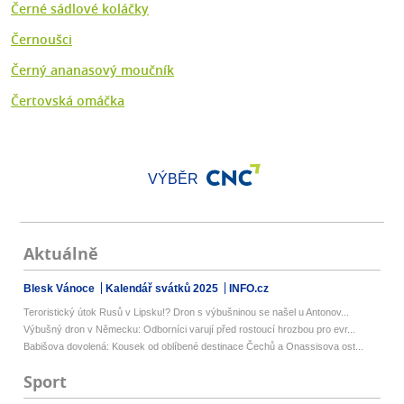
Černé sádlové koláčky
Černoušci
Černý ananasový moučník
Čertovská omáčka
VÝBĚR
Aktuálně
Blesk Vánoce
Kalendář svátků 2025
INFO.cz
Teroristický útok Rusů v Lipsku!? Dron s výbušninou se našel u Antonov...
Výbušný dron v Německu: Odborníci varují před rostoucí hrozbou pro evr...
Babišova dovolená: Kousek od oblíbené destinace Čechů a Onassisova ost...
Sport