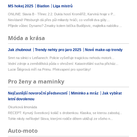
MS hokej 2025
Biatlon
Liga mistrů
ONLINE: Slavia B - Třinec 2:2. Dukla hostí Kroměříž, Karviná hraje v P...
Nevídané! Pittsburgh dá přes půl miliardy hráči, co vstřelil dva góly....
Přijede vůbec Dynamo? Zmatky kolem béčka Budějovic, majitelka nabídku ...
Móda a krása
Jak zhubnout
Trendy nehty pro jaro 2025
Nové make-up trendy
Smrt na silnici v Letňanech: Policie vyšetřuje tragickou nehodu motork...
Vodní zdroje a zemědělská půda v ohrožení: Katastrofální sucha přicház...
Lucie Šlégrová míří na Primu. Překvapení pro sporťáky!
Pro ženy a maminky
Nejčastější novoroční předsevzetí
Miminko a mráz
Jak vybírat
letní dovolenou
Okurková limonáda
RECEPT: Kynutý švestkový koláč s drobenkou. Klasika, se kterou zaboduj...
Tohle nikdy neříkejte! Slova, kterými rodiče dětem ubližují ze všeho n...
Auto-moto