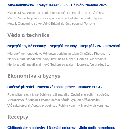
Alko-kalkulačka
Rallye Dakar 2025
Dálniční známka 2025
Evropská Kia Seltos se od té americké liší jen mírně. Zato v Číně hraj...
Moto2: Nejrychlejším jezdcem pátečního odpoledne se stal Holgado
Moto3: Odpoledne se ve Velké Británii do čela posunul Perrone
Věda a technika
Nejlepší chytré hodinky
Nejlepší telefony
Nejlepší VPN – srovnání
Microsoft se nepoučil. Ve Windows potichu instaluje OneDrive Photos, k...
Netflix a další na víkend: nový Ted Lasso a akční Lioness. Ale předevš...
Netflix a další na víkend: nový Ted Lasso a akční Lioness. Ale předevš...
Ekonomika a byznys
Daňové přiznání
Novela zákoníku práce
Nadace EPCG
Potenciální zachránce Soleku zrušil nabídku. Zadlužené solární společn...
V bratislavské rafinerii Slovnaft hořela nádrž, výbuch otřásl okolím
V Česku otevřel třicátou prodejnu, v Polsku končí. Německý diskont nez...
Recepty
Oblíbené zimní polévky
Domácí pekárny
Jídlo podle horoskopu