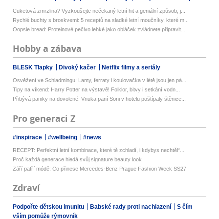
Cuketová zmrzlina? Vyzkoušejte nečekaný letní hit a geniální způsob, j...
Rychlé buchty s broskvemi: 5 receptů na sladké letní moučníky, které m...
Oopsie bread: Proteinové pečivo lehké jako obláček zvládnete připravit...
Hobby a zábava
BLESK Tlapky
Divoký kačer
Netflix filmy a seriály
Osvěžení ve Schladmingu: Lamy, ferraty i koulovačka v létě jsou jen pá...
Tipy na víkend: Harry Potter na výstavě! Folklor, bitvy i setkání vodn...
Přibývá paniky na dovolené: Vnuka paní Soni v hotelu poštípaly štěnice...
Pro generaci Z
#inspirace
#wellbeing
#news
RECEPT: Perfektní letní kombinace, které tě zchladí, i kdybys nechtěl*...
Proč každá generace hledá svůj signature beauty look
Září patří módě: Co přinese Mercedes-Benz Prague Fashion Week SS27
Zdraví
Podpořte dětskou imunitu
Babské rady proti nachlazení
S čím
vším pomůže rýmovník