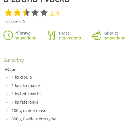
2.4
hodnoceno:
5
Příprava:
Porce:
Kalorie:
neuvedeno
neuvedeno
neuvedeno
Suroviny
Vývar
1
ks cibule
1
kostka masox
1
ks bobkový list
1
ks feferonka
100
g uzené maso
300
g fazole
nebo i jiné