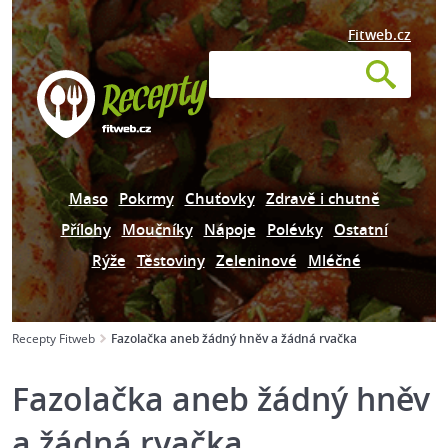
Fitweb.cz
Maso
Pokrmy
Chuťovky
Zdravě i chutně
Přílohy
Moučníky
Nápoje
Polévky
Ostatní
Rýže
Těstoviny
Zeleninové
Mléčné
Recepty Fitweb
Fazolačka aneb žádný hněv a žádná rvačka
Fazolačka aneb žádný hněv
a žádná rvačka