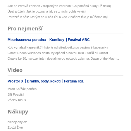
Jak se zdravě zchladit v tropických vedrech: Co pomáhá a kdy už riskuj...
Úpal a úžeh: Jak je poznat a jak se z nich rychle vyléčit
Parazité v nás: Kterým se u nás líbí a kde v našem těle je můžeme nají...
Pro nejmenší
Mourissonova poradna
Komiksy
Festival ABC
Kdo vynalezl kapesník? Historie od středověku po papírové kapesníky
Ghost Recon Wildlands dostal vylepšení a novou misi. Starší díl Ubisof...
Quake ke 30. narozeninám dostal novou epizodu zdarma. Dawn of the Mach...
Video
Prostor X
Branky, body, kokoti
Fortuna liga
Milan Knížák pohřeb
Jiří Pospíšil
Václav Klaus
Nákupy
hledejceny.cz
Zboží Živě