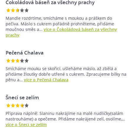
Čokoládová báseň za všechny prachy
Mandle rozdrtíme, smícháme s moukou a práškem do
pečiva. Máslo s cukrem pořádně prohněteme, přidáme
moučnou směs a…
více o Čokoládová báseň za všechny
prachy
Pečená Chalava
Smícháme mouku se skořicí, ušleháme máslo, až zbělá a
přidáme žloutky dobře utřené s cukrem. Zpracujeme bílky na
pěnu a…
více o Pečená Chalava
Šneci se zelím
Příprava náplně: Slaninu nakrájíme na malé nudličky(salám
nastrouháme) a opečeme. Přidáme nakrájené zelí, osolíme,…
více o Šneci se zelím