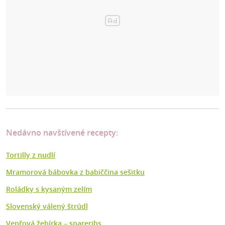
Nedávno navštívené recepty:
Tortilly z nudlí
Mramorová bábovka z babiččina sešitku
Roládky s kysaným zelím
Slovenský válený štrúdl
Vepřová žebírka – spareribs