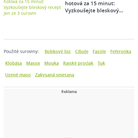
hotová za 15 minut:
Vyzkoušejte bleskový…
Použité suroviny:
Bobkový list
Cibule
Fazole
Feferonka
Klobása
Masox
Mouka
Rajský protlak
Tuk
Uzené maso
Zakysaná smetana