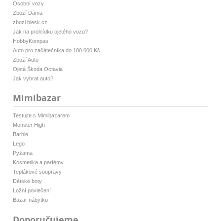
Osobní vozy
Zboží Dáma
zbozi.blesk.cz
Jak na prohlídku ojetého vozu?
HobbyKompas
Auto pro začátečníka do 100 000 Kč
Zboží Auto
Ojetá Škoda Octavia
Jak vybrat auto?
Mimibazar
Testujte s Mimibazarem
Monster High
Barbie
Lego
Pyžama
Kosmetika a parfémy
Teplákové soupravy
Dětské boty
Ložní povlečení
Bazar nábytku
Doporučujeme