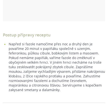
Postup přípravy receptu
Napřed si fazole namočíme přes noc a druhý den je
povaříme 20 minut v papiňáku společně s uzeným,
feferonkou, půlkou cibule, bobkovým listem a masoxem.
Pokud nemáme papiňák, vaříme fazole do změknutí v
obyčejném velkém hrnci. V jiném hrnci necháme na troše
tuku zesklovatět pokrájený zbytek cibule. Zaprášíme
moukou, zalijeme vychladlým vývarem, přidáme nakrájenou
klobásu, 2 lžíce rajského protlaku a povaříme. Zahustíme
rozmixovanými fazolemi a dochutíme česnekem,
majoránkou a citronovou šťávou. Servírujeme s kopečkem
zakysané smetany a dalamánky.