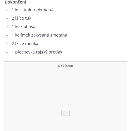
Dokončení
1
ks cibule
nakrájená
2
lžíce tuk
1
ks klobása
1
kelímek zakysaná smetana
2
lžíce mouka
1
plechovka rajský protlak