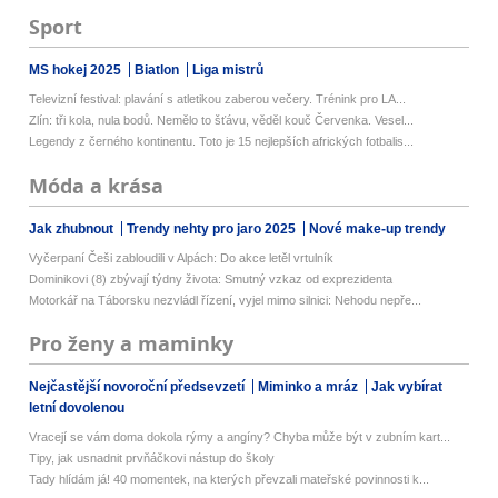
Sport
MS hokej 2025
Biatlon
Liga mistrů
Televizní festival: plavání s atletikou zaberou večery. Trénink pro LA...
Zlín: tři kola, nula bodů. Nemělo to šťávu, věděl kouč Červenka. Vesel...
Legendy z černého kontinentu. Toto je 15 nejlepších afrických fotbalis...
Móda a krása
Jak zhubnout
Trendy nehty pro jaro 2025
Nové make-up trendy
Vyčerpaní Češi zabloudili v Alpách: Do akce letěl vrtulník
Dominikovi (8) zbývají týdny života: Smutný vzkaz od exprezidenta
Motorkář na Táborsku nezvládl řízení, vyjel mimo silnici: Nehodu nepře...
Pro ženy a maminky
Nejčastější novoroční předsevzetí
Miminko a mráz
Jak vybírat
letní dovolenou
Vracejí se vám doma dokola rýmy a angíny? Chyba může být v zubním kart...
Tipy, jak usnadnit prvňáčkovi nástup do školy
Tady hlídám já! 40 momentek, na kterých převzali mateřské povinnosti k...