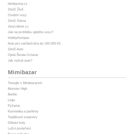
hledejceny.cz
Zboží Živě
Osobní vozy
Zboží Dáma
zbozi.blesk.cz
Jak na prohlídku ojetého vozu?
HobbyKompas
Auto pro začátečníka do 100 000 Kč
Zboží Auto
Ojetá Škoda Octavia
Jak vybrat auto?
Mimibazar
Testujte s Mimibazarem
Monster High
Barbie
Lego
Pyžama
Kosmetika a parfémy
Teplákové soupravy
Dětské boty
Ložní povlečení