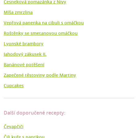
Česneková pomazánka z Nivy
Míša zmrzlina
Vepřová panenka na cibuli s omáčkou
Roštěnky se smetanovou omáčkou
Lyonské brambory
Jahodový zákusek II.
Banánové potěšení
Zapečené těstoviny podle Martiny
Cupcakes
Další doporučené recepty:
Čevapčiči
Čili kuře s paprikou