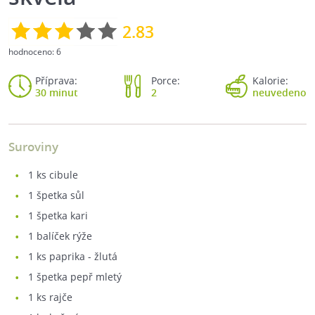
2.83
hodnoceno:
6
Příprava:
Porce:
Kalorie:
30 minut
2
neuvedeno
Suroviny
1
ks cibule
1
špetka sůl
1
špetka kari
1
balíček rýže
1
ks paprika - žlutá
1
špetka pepř mletý
1
ks rajče