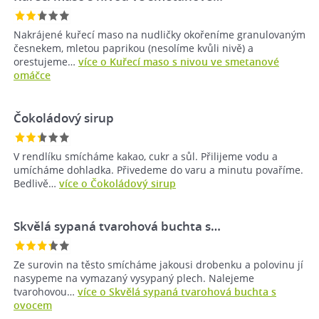
Nakrájené kuřecí maso na nudličky okořeníme granulovaným
česnekem, mletou paprikou (nesolíme kvůli nivě) a
orestujeme…
více o Kuřecí maso s nivou ve smetanové
omáčce
Čokoládový sirup
V rendlíku smícháme kakao, cukr a sůl. Přilijeme vodu a
umícháme dohladka. Přivedeme do varu a minutu povaříme.
Bedlivě…
více o Čokoládový sirup
Skvělá sypaná tvarohová buchta s…
Ze surovin na těsto smícháme jakousi drobenku a polovinu jí
nasypeme na vymazaný vysypaný plech. Nalejeme
tvarohovou…
více o Skvělá sypaná tvarohová buchta s
ovocem