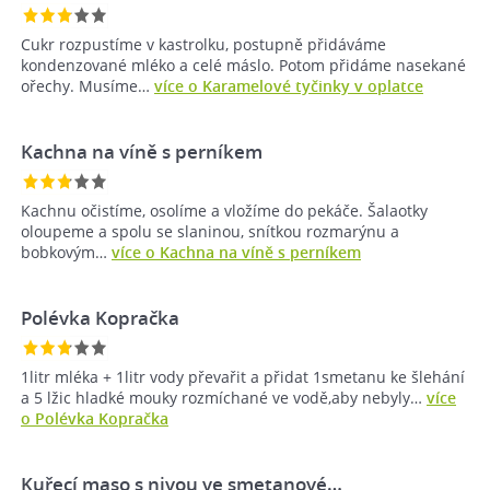
Cukr rozpustíme v kastrolku, postupně přidáváme
kondenzované mléko a celé máslo. Potom přidáme nasekané
ořechy. Musíme…
více o Karamelové tyčinky v oplatce
Kachna na víně s perníkem
Kachnu očistíme, osolíme a vložíme do pekáče. Šalaotky
oloupeme a spolu se slaninou, snítkou rozmarýnu a
bobkovým…
více o Kachna na víně s perníkem
Polévka Kopračka
1litr mléka + 1litr vody převařit a přidat 1smetanu ke šlehání
a 5 lžic hladké mouky rozmíchané ve vodě,aby nebyly…
více
o Polévka Kopračka
Kuřecí maso s nivou ve smetanové…