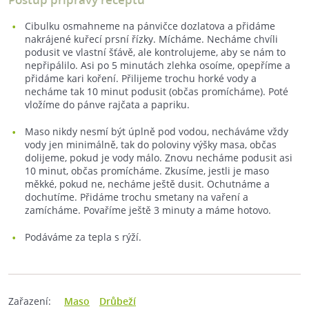
Cibulku osmahneme na pánvičce dozlatova a přidáme
nakrájené kuřecí prsní řízky. Mícháme. Necháme chvíli
podusit ve vlastní šťávě, ale kontrolujeme, aby se nám to
nepřipálilo. Asi po 5 minutách zlehka osoíme, opepříme a
přidáme kari koření. Přilijeme trochu horké vody a
necháme tak 10 minut podusit (občas promícháme). Poté
vložíme do pánve rajčata a papriku.
Maso nikdy nesmí být úplně pod vodou, necháváme vždy
vody jen minimálně, tak do poloviny výšky masa, občas
dolijeme, pokud je vody málo. Znovu necháme podusit asi
10 minut, občas promícháme. Zkusíme, jestli je maso
měkké, pokud ne, necháme ještě dusit. Ochutnáme a
dochutíme. Přidáme trochu smetany na vaření a
zamícháme. Povaříme ještě 3 minuty a máme hotovo.
Podáváme za tepla s rýží.
Zařazení:
Maso
Drůbeží