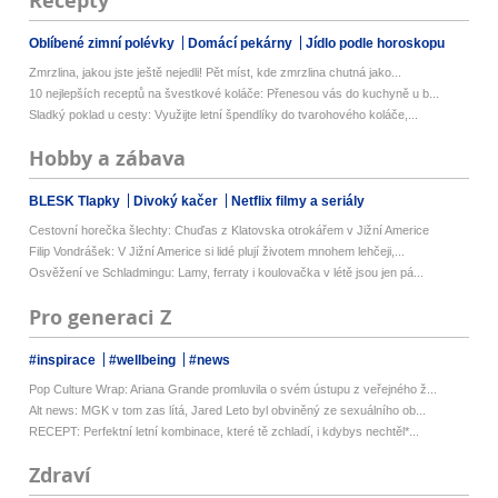
Recepty
Oblíbené zimní polévky
Domácí pekárny
Jídlo podle horoskopu
Zmrzlina, jakou jste ještě nejedli! Pět míst, kde zmrzlina chutná jako...
10 nejlepších receptů na švestkové koláče: Přenesou vás do kuchyně u b...
Sladký poklad u cesty: Využijte letní špendlíky do tvarohového koláče,...
Hobby a zábava
BLESK Tlapky
Divoký kačer
Netflix filmy a seriály
Cestovní horečka šlechty: Chuďas z Klatovska otrokářem v Jižní Americe
Filip Vondrášek: V Jižní Americe si lidé plují životem mnohem lehčeji,...
Osvěžení ve Schladmingu: Lamy, ferraty i koulovačka v létě jsou jen pá...
Pro generaci Z
#inspirace
#wellbeing
#news
Pop Culture Wrap: Ariana Grande promluvila o svém ústupu z veřejného ž...
Alt news: MGK v tom zas lítá, Jared Leto byl obviněný ze sexuálního ob...
RECEPT: Perfektní letní kombinace, které tě zchladí, i kdybys nechtěl*...
Zdraví