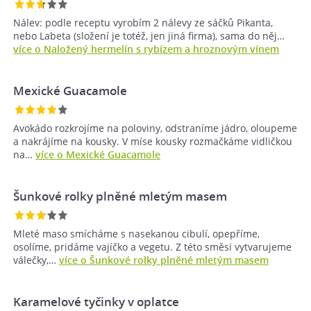
Nálev: podle receptu vyrobím 2 nálevy ze sáčků Pikanta,
nebo Labeta (složení je totéž, jen jiná firma), sama do něj…
více o Naložený hermelín s rybízem a hroznovým vínem
Mexické Guacamole
Avokádo rozkrojíme na poloviny, odstraníme jádro, oloupeme
a nakrájíme na kousky. V míse kousky rozmačkáme vidličkou
na…
více o Mexické Guacamole
Šunkové rolky plněné mletým masem
Mleté maso smícháme s nasekanou cibulí, opepříme,
osolíme, pridáme vajíčko a vegetu. Z této směsi vytvarujeme
válečky,…
více o Šunkové rolky plněné mletým masem
Karamelové tyčinky v oplatce