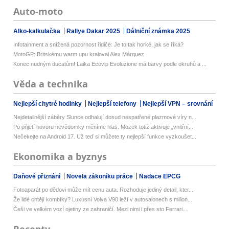
Auto-moto
Alko-kalkulačka
Rallye Dakar 2025
Dálniční známka 2025
Infotainment a snížená pozornost řidiče: Je to tak horké, jak se říká?
MotoGP: Britskému warm upu kraloval Alex Márquez
Konec nudným ducatům! Laika Ecovip Evoluzione má barvy podle okruhů a ...
Věda a technika
Nejlepší chytré hodinky
Nejlepší telefony
Nejlepší VPN – srovnání
Nejdetailnější záběry Slunce odhalují dosud nespatřené plazmové víry n...
Po přijetí hovoru nevědomky měníme hlas. Mozek totiž aktivuje „vnitřní...
Nečekejte na Android 17. Už teď si můžete ty nejlepší funkce vyzkoušet...
Ekonomika a byznys
Daňové přiznání
Novela zákoníku práce
Nadace EPCG
Fotoaparát po dědovi může mít cenu auta. Rozhoduje jediný detail, kter...
Že lidé chtějí kombíky? Luxusní Volva V90 leží v autosalonech s milion...
Češi ve velkém vozí ojetiny ze zahraničí. Mezi nimi i přes sto Ferrari...