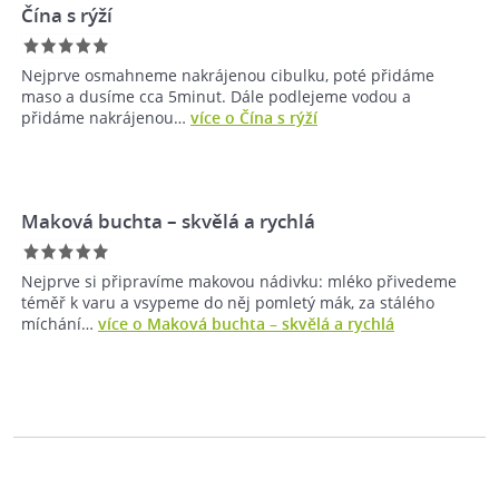
Čína s rýží
Nejprve osmahneme nakrájenou cibulku, poté přidáme
maso a dusíme cca 5minut. Dále podlejeme vodou a
přidáme nakrájenou…
více o Čína s rýží
Maková buchta – skvělá a rychlá
Nejprve si připravíme makovou nádivku: mléko přivedeme
téměř k varu a vsypeme do něj pomletý mák, za stálého
míchání…
více o Maková buchta – skvělá a rychlá