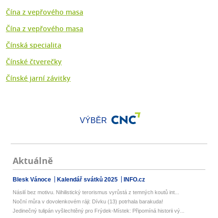
Čína z vepřového masa
Čína z vepřového masa
Čínská specialita
Čínské čtverečky
Čínské jarní závitky
VÝBĚR
Aktuálně
Blesk Vánoce
Kalendář svátků 2025
INFO.cz
Násilí bez motivu. Nihilistický terorismus vyrůstá z temných koutů int...
Noční můra v dovolenkovém ráji: Dívku (13) potrhala barakuda!
Jedinečný tulipán vyšlechtěný pro Frýdek-Místek: Připomíná historii vý...