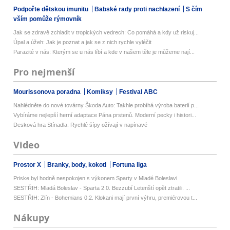
Podpořte dětskou imunitu
Babské rady proti nachlazení
S čím
vším pomůže rýmovník
Jak se zdravě zchladit v tropických vedrech: Co pomáhá a kdy už riskuj...
Úpal a úžeh: Jak je poznat a jak se z nich rychle vyléčit
Parazité v nás: Kterým se u nás líbí a kde v našem těle je můžeme nají...
Pro nejmenší
Mourissonova poradna
Komiksy
Festival ABC
Nahlédněte do nové továrny Škoda Auto: Takhle probíhá výroba baterií p...
Vybíráme nejlepší herní adaptace Pána prstenů. Moderní pecky i histori...
Desková hra Stínadla: Rychlé šípy ožívají v napínavé
Video
Prostor X
Branky, body, kokoti
Fortuna liga
Priske byl hodně nespokojen s výkonem Sparty v Mladé Boleslavi
SESTŘIH: Mladá Boleslav - Sparta 2:0. Bezzubí Letenští opět ztratili. ...
SESTŘIH: Zlín - Bohemians 0:2. Klokani mají první výhru, premiérovou t...
Nákupy