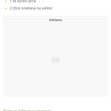
1
ks kuřecí prsa
2
lžíce smetana na vaření
Postup přípravy receptu