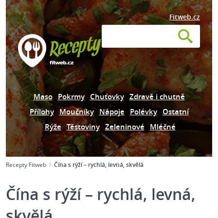
Fitweb.cz
Maso
Pokrmy
Chuťovky
Zdravě i chutně
Přílohy
Moučníky
Nápoje
Polévky
Ostatní
Rýže
Těstoviny
Zeleninové
Mléčné
Recepty Fitweb
Čína s rýží – rychlá, levná, skvělá
Čína s rýží – rychlá, levná,
skvělá