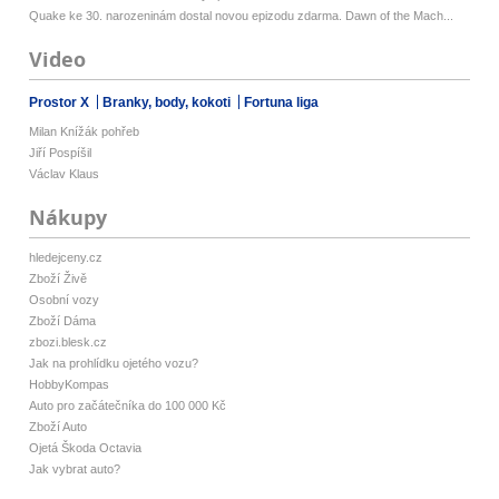
Quake ke 30. narozeninám dostal novou epizodu zdarma. Dawn of the Mach...
Video
Prostor X
Branky, body, kokoti
Fortuna liga
Milan Knížák pohřeb
Jiří Pospíšil
Václav Klaus
Nákupy
hledejceny.cz
Zboží Živě
Osobní vozy
Zboží Dáma
zbozi.blesk.cz
Jak na prohlídku ojetého vozu?
HobbyKompas
Auto pro začátečníka do 100 000 Kč
Zboží Auto
Ojetá Škoda Octavia
Jak vybrat auto?