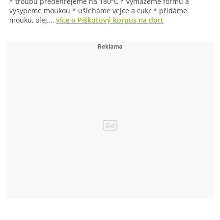
* troubu předehřejeme na 180°C * vymažeme formu a
vysypeme moukou * ušleháme vejce a cukr * přidáme
mouku, olej,…
více o Piškotový korpus na dort