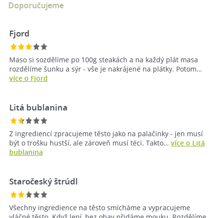
Doporučujeme
Fjord
Maso si sozdělíme po 100g steakách a na každý plát masa
rozdělíme šunku a sýr - vše je nakrájené na plátky. Potom…
více o Fjord
Litá bublanina
Z ingrediencí zpracujeme těsto jako na palačinky - jen musí
být o trošku hustší, ale zároveň musí téci. Takto…
více o Litá
bublanina
Staročeský štrúdl
Všechny ingredience na těsto smícháme a vypracujeme
vláčné těsto. Když lepí, bez obav přidáme mouku. Rozdělíme