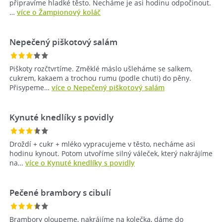
připravíme hladké těsto. Necháme je asi hodinu odpočinout.
…
více o Žampionový koláč
Nepečený piškotový salám
Piškoty rozčtvrtíme. Změklé máslo ušleháme se salkem,
cukrem, kakaem a trochou rumu (podle chuti) do pěny.
Přisypeme…
více o Nepečený piškotový salám
Kynuté knedlíky s povidly
Droždí + cukr + mléko vypracujeme v těsto, necháme asi
hodinu kynout. Potom utvoříme silný váleček, který nakrájíme
na…
více o Kynuté knedlíky s povidly
Pečené brambory s cibulí
Brambory oloupeme‚ nakrájíme na kolečka‚ dáme do