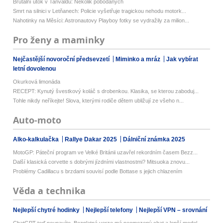
Brutální útok v Tanvaldu: Několik pobodaných
Smrt na silnici v Letňanech: Policie vyšetřuje tragickou nehodu motork...
Nahotinky na Měsíci: Astronautovy Playboy fotky se vydražily za milion...
Pro ženy a maminky
Nejčastější novoroční předsevzetí
Miminko a mráz
Jak vybírat
letní dovolenou
Okurková limonáda
RECEPT: Kynutý švestkový koláč s drobenkou. Klasika, se kterou zaboduj...
Tohle nikdy neříkejte! Slova, kterými rodiče dětem ubližují ze všeho n...
Auto-moto
Alko-kalkulačka
Rallye Dakar 2025
Dálniční známka 2025
MotoGP: Páteční program ve Velké Británii uzavřel rekordním časem Bezz...
Další klasická corvette s dobrými jízdními vlastnostmi? Mitsuoka znovu...
Problémy Cadillacu s brzdami souvisí podle Bottase s jejich chlazením
Věda a technika
Nejlepší chytré hodinky
Nejlepší telefony
Nejlepší VPN – srovnání
ChatGPT teď neunavíte. Bezplatná verze má neomezený chat a lepší model...