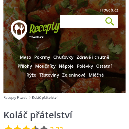
Fitweb.cz
Maso
Pokrmy
Chuťovky
Zdravě i chutně
Přílohy
Moučníky
Nápoje
Polévky
Ostatní
Rýže
Těstoviny
Zeleninové
Mléčné
Recepty Fitweb
Koláč přátelství
Koláč přátelství