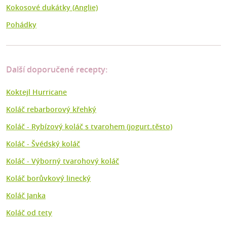
Kokosové dukátky (Anglie)
Pohádky
Další doporučené recepty:
Koktejl Hurricane
Koláč rebarborový křehký
Koláč - Rybízový koláč s tvarohem (jogurt.těsto)
Koláč - Švédský koláč
Koláč - Výborný tvarohový koláč
Koláč borůvkový linecký
Koláč Janka
Koláč od tety