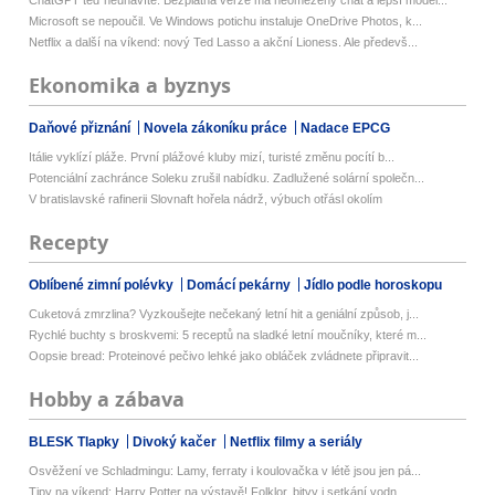
Microsoft se nepoučil. Ve Windows potichu instaluje OneDrive Photos, k...
Netflix a další na víkend: nový Ted Lasso a akční Lioness. Ale předevš...
Ekonomika a byznys
Daňové přiznání
Novela zákoníku práce
Nadace EPCG
Itálie vyklízí pláže. První plážové kluby mizí, turisté změnu pocítí b...
Potenciální zachránce Soleku zrušil nabídku. Zadlužené solární společn...
V bratislavské rafinerii Slovnaft hořela nádrž, výbuch otřásl okolím
Recepty
Oblíbené zimní polévky
Domácí pekárny
Jídlo podle horoskopu
Cuketová zmrzlina? Vyzkoušejte nečekaný letní hit a geniální způsob, j...
Rychlé buchty s broskvemi: 5 receptů na sladké letní moučníky, které m...
Oopsie bread: Proteinové pečivo lehké jako obláček zvládnete připravit...
Hobby a zábava
BLESK Tlapky
Divoký kačer
Netflix filmy a seriály
Osvěžení ve Schladmingu: Lamy, ferraty i koulovačka v létě jsou jen pá...
Tipy na víkend: Harry Potter na výstavě! Folklor, bitvy i setkání vodn...