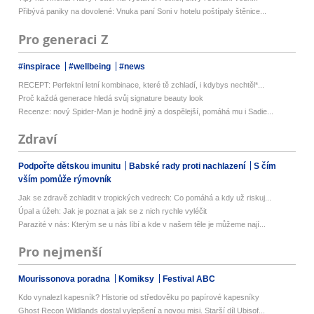
Přibývá paniky na dovolené: Vnuka paní Soni v hotelu poštípaly štěnice...
Pro generaci Z
#inspirace
#wellbeing
#news
RECEPT: Perfektní letní kombinace, které tě zchladí, i kdybys nechtěl*...
Proč každá generace hledá svůj signature beauty look
Recenze: nový Spider-Man je hodně jiný a dospělejší, pomáhá mu i Sadie...
Zdraví
Podpořte dětskou imunitu
Babské rady proti nachlazení
S čím
vším pomůže rýmovník
Jak se zdravě zchladit v tropických vedrech: Co pomáhá a kdy už riskuj...
Úpal a úžeh: Jak je poznat a jak se z nich rychle vyléčit
Parazité v nás: Kterým se u nás líbí a kde v našem těle je můžeme nají...
Pro nejmenší
Mourissonova poradna
Komiksy
Festival ABC
Kdo vynalezl kapesník? Historie od středověku po papírové kapesníky
Ghost Recon Wildlands dostal vylepšení a novou misi. Starší díl Ubisof...