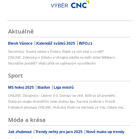
VÝBĚR
Aktuálně
Blesk Vánoce
Kalendář svátků 2025
INFO.cz
Sezemský: Ruská raketa v Polsku. Babiš za ním stojí a co dál?
ONLINE: Zelenskyj v Srbsku a Ukrajina udeřila na další sklad Wildberri...
Nesnášíte pondělí? Vědci přišli se zajímavým vysvětlením
Sport
MS hokej 2025
Biatlon
Liga mistrů
ONLINE: Zbrojovka - Liberec 0:0. Domácí na vlně, Bořil se při premiéře...
Dukla po skalpu Kroměříže vede druhou ligu. Karviná zvítězila v Prostě...
Fotbalové přestupy ONLINE: Hvězdný Rodri na odchodu ze City. Zidane má...
Móda a krása
Jak zhubnout
Trendy nehty pro jaro 2025
Nové make-up trendy