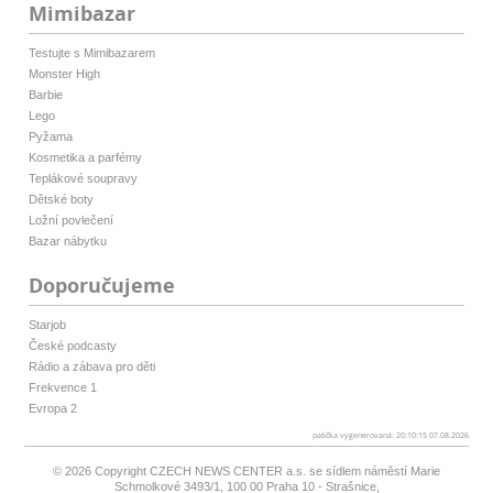
Mimibazar
Testujte s Mimibazarem
Monster High
Barbie
Lego
Pyžama
Kosmetika a parfémy
Teplákové soupravy
Dětské boty
Ložní povlečení
Bazar nábytku
Doporučujeme
Starjob
České podcasty
Rádio a zábava pro děti
Frekvence 1
Evropa 2
patička vygenerovaná: 20:10:15 07.08.2026
© 2026 Copyright
CZECH NEWS CENTER a.s.
se sídlem náměstí Marie
Schmolkové 3493/1, 100 00 Praha 10 - Strašnice,