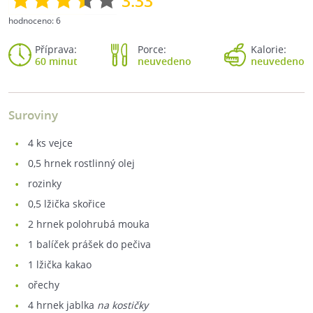
3.33
hodnoceno:
6
Příprava:
Porce:
Kalorie:
60 minut
neuvedeno
neuvedeno
Suroviny
4
ks vejce
0,5
hrnek rostlinný olej
rozinky
0,5
lžička skořice
2
hrnek polohrubá mouka
1
balíček prášek do pečiva
1
lžička kakao
ořechy
4
hrnek jablka
na kostičky