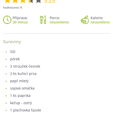
3.25
hodnoceno:
4
Příprava:
Porce:
Kalorie:
30 minut
neuvedeno
neuvedeno
Suroviny
sůl
pórek
3
stroužek česnek
2
ks kuřecí prsa
pepř mletý
sojová omáčka
1
ks paprika
kečup - ostrý
1
plechovka fazole