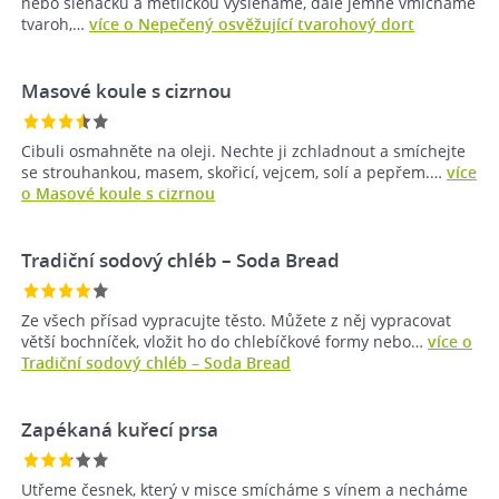
nebo šlehačku a metličkou vyšleháme, dále jemně vmícháme
tvaroh,…
více o Nepečený osvěžující tvarohový dort
Masové koule s cizrnou
Cibuli osmahněte na oleji. Nechte ji zchladnout a smíchejte
se strouhankou, masem, skořicí, vejcem, solí a pepřem.…
více
o Masové koule s cizrnou
Tradiční sodový chléb – Soda Bread
Ze všech přísad vypracujte těsto. Můžete z něj vypracovat
větší bochníček, vložit ho do chlebíčkové formy nebo…
více o
Tradiční sodový chléb – Soda Bread
Zapékaná kuřecí prsa
Utřeme česnek, který v misce smícháme s vínem a necháme