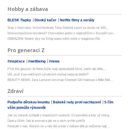
Hobby a zábava
BLESK Tlapky
Divoký kačer
Netflix filmy a seriály
Sraz v šest ráno. Vrchol festivalu Tóny Dolomit zazní za úsvitu ve 300...
Nízkorozpočtová dovolená? Chorvatsko jedno z nejdražších v Evropě! Lev...
OBRAZEM: Modré slzy na Tchaj-wanu mění moře v magickou říši
Pro generaci Z
#inspirace
#wellbeing
#news
F*ck the glasses: AI Meta brýle mají zjednodušit život, zatím ale děla...
Víš, proč ti po mléčných výrobcích možná nebývá dobře?
BEAUTY NEWS: Zara Larsson servíruje Cheetah Girl makeup a Billie Eilis...
Zdraví
Podpořte dětskou imunitu
Babské rady proti nachlazení
S čím
vším pomůže rýmovník
Jak se zdravě zchladit v tropických vedrech: Co pomáhá a kdy už riskuj...
Úpal a úžeh: Jak je poznat a jak se z nich rychle vyléčit
Parazité v nás: Kterým se u nás líbí a kde v našem těle je můžeme nají...