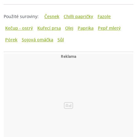
Použité suroviny:
Česnek
Chilli papričky
Fazole
Kečup - ostrý
Kuřecí prsa
Olej
Paprika
Pepř mletý
Pórek
Sojová omáčka
Sůl