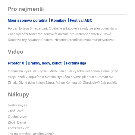
Pro nejmenší
Mourissonova poradna
Komiksy
Festival ABC
Forza Horizon 6 (recenze): Oblíbené arkádové závody se přesouvají do u...
Zase vychází Minecraft, tentokrát nativně pro Nintendo Switch 2. Nová ...
Recenze hry Splatoon Raiders. Nintendo proměnilo svou multiplayerovou ...
Video
Prostor X
Branky, body, kokoti
Fortuna liga
Ochmelka vylezl ve Frýdku-Místku na 15 m vysokou lezeckou stěnu. (srpe...
Hraje Plzeň v Teplicích o Martina Hyského? Slavia při chuti a Roman Ma...
Zimák: Divné ticho kolem Jágra. Má se Kometa bát Zbrojovky? Jak posklá...
Nákupy
hledejceny.cz
Zboží Živě
Osobní vozy
Zboží Dáma
zbozi.blesk.cz
Jak na prohlídku ojetého vozu?