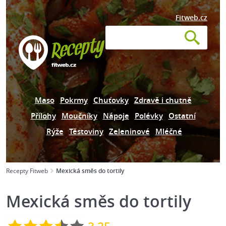
Fitweb.cz
Maso
Pokrmy
Chuťovky
Zdravě i chutně
Přílohy
Moučníky
Nápoje
Polévky
Ostatní
Rýže
Těstoviny
Zeleninové
Mléčné
Recepty Fitweb
Mexická směs do tortily
Mexická směs do tortily