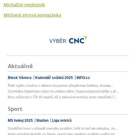
Michalčin medovník
Míchaná sýrová pomazánka
VÝBĚR
Aktuálně
Blesk Vánoce
Kalendář svátků 2025
INFO.cz
Řidič vylétl v bouřce z dálnice! Na pomoc přispěchala šoférka, dostala...
Ochmelka-Spiderman vylezl na umělou stěnu: Superschopnosti přišly s př...
Brzo může být v ČR 45 stupňů. Až s takovými extrémy jsme nepočítali, ř...
Sport
MS hokej 2025
Biatlon
Liga mistrů
Ocelářům hrozí v případě marodky problém, řešit ho teď ale nebudou. Ja...
Artisu pomáhá divočák ze Slavie: neumí moc anglicky a někdy vyděsí tre...