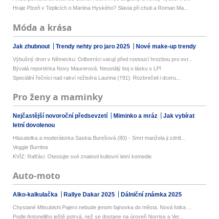
Hraje Plzeň v Teplicích o Martina Hyského? Slavia při chuti a Roman Ma...
Móda a krása
Jak zhubnout
Trendy nehty pro jaro 2025
Nové make-up trendy
Výbušný dron v Německu: Odborníci varují před rostoucí hrozbou pro evr...
Bývalá reportérka Novy Maurerová: Neustálý boj o lásku s LP!
Speciální řečníci nad rakví režiséra Laurina (†91): Rozbrečeli i dceru...
Pro ženy a maminky
Nejčastější novoroční předsevzetí
Miminko a mráz
Jak vybírat
letní dovolenou
Hlasatelka a moderátorka Saskia Burešová (80) - Smrt manžela ji zdrtil...
Veggie Burritos
KVÍZ: Rafťáci. Otestujte své znalosti kultovní letní komedie
Auto-moto
Alko-kalkulačka
Rallye Dakar 2025
Dálniční známka 2025
Chystané Mitsubishi Pajero nebude jenom fajnovka do města. Nová fotka ...
Podle Antonelliho ještě potrvá, než se dostane na úroveň Norrise a Ver...