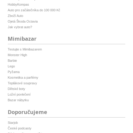
HobbyKompas
Auto pro začátečníka do 100 000 Kč
Zboží Auto
Ojetá Škoda Octavia
Jak vybrat auto?
Mimibazar
Testujte s Mimibazarem
Monster High
Barbie
Lego
Pyžama
Kosmetika a parfémy
Teplákové soupravy
Dětské boty
Ložní povlečení
Bazar nábytku
Doporučujeme
Starjob
České podcasty