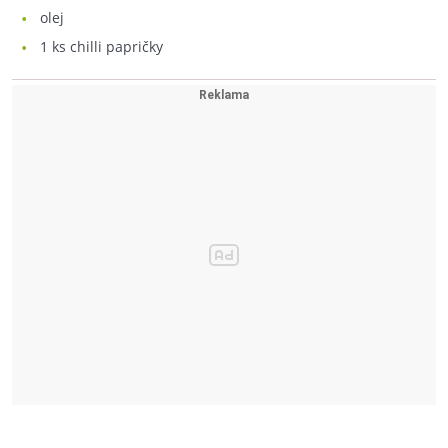
olej
1
ks chilli papričky