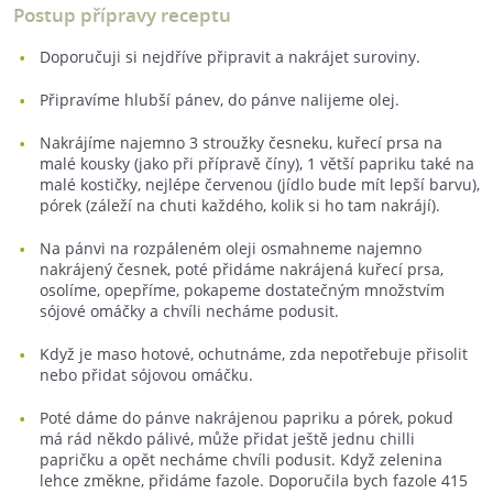
Postup přípravy receptu
Doporučuji si nejdříve připravit a nakrájet suroviny.
Připravíme hlubší pánev, do pánve nalijeme olej.
Nakrájíme najemno 3 stroužky česneku, kuřecí prsa na
malé kousky (jako při přípravě číny), 1 větší papriku také na
malé kostičky, nejlépe červenou (jídlo bude mít lepší barvu),
pórek (záleží na chuti každého, kolik si ho tam nakrájí).
Na pánvi na rozpáleném oleji osmahneme najemno
nakrájený česnek, poté přidáme nakrájená kuřecí prsa,
osolíme, opepříme, pokapeme dostatečným množstvím
sójové omáčky a chvíli necháme podusit.
Když je maso hotové, ochutnáme, zda nepotřebuje přisolit
nebo přidat sójovou omáčku.
Poté dáme do pánve nakrájenou papriku a pórek, pokud
má rád někdo pálivé, může přidat ještě jednu chilli
papričku a opět necháme chvíli podusit. Když zelenina
lehce změkne, přidáme fazole. Doporučila bych fazole 415