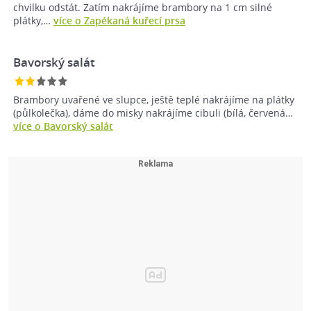
chvilku odstát. Zatím nakrájíme brambory na 1 cm silné
plátky,…
více o Zapékaná kuřecí prsa
Bavorský salát
Brambory uvařené ve slupce, ještě teplé nakrájíme na plátky
(půlkolečka), dáme do misky nakrájíme cibuli (bílá, červená…
více o Bavorský salát