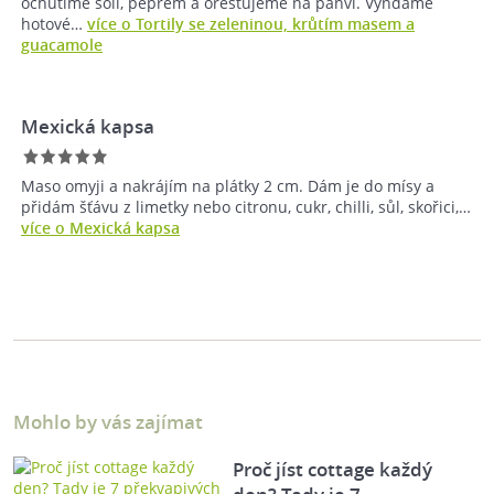
ochutíme solí, pepřem a orestujeme na pánvi. Vyndáme
hotové…
více o Tortily se zeleninou, krůtím masem a
guacamole
Mexická kapsa
Maso omyji a nakrájím na plátky 2 cm. Dám je do mísy a
přidám šťávu z limetky nebo citronu, cukr, chilli, sůl, skořici,…
více o Mexická kapsa
Mohlo by vás zajímat
Proč jíst cottage každý