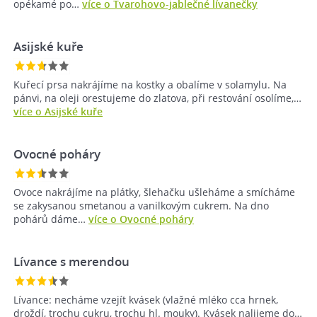
opékamé po…
více o Tvarohovo-jablečné lívanečky
Asijské kuře
Kuřecí prsa nakrájíme na kostky a obalíme v solamylu. Na
pánvi, na oleji orestujeme do zlatova, při restování osolíme,…
více o Asijské kuře
Ovocné poháry
Ovoce nakrájíme na plátky, šlehačku ušleháme a smícháme
se zakysanou smetanou a vanilkovým cukrem. Na dno
pohárů dáme…
více o Ovocné poháry
Lívance s merendou
Lívance: necháme vzejít kvásek (vlažné mléko cca hrnek,
droždí, trochu cukru, trochu hl. mouky). Kvásek nalijeme do…