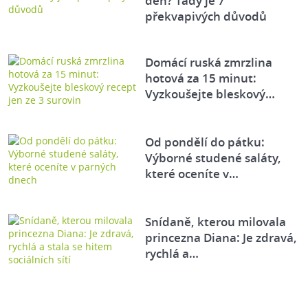
den? Tady je 7
překvapivých důvodů
Domácí ruská zmrzlina
hotová za 15 minut:
Vyzkoušejte bleskový…
Od pondělí do pátku:
Výborné studené saláty,
které oceníte v…
Snídaně, kterou milovala
princezna Diana: Je zdravá,
rychlá a…