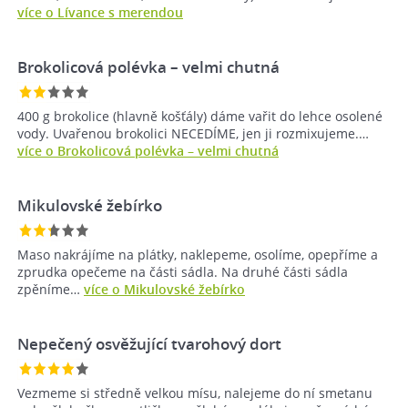
více o Lívance s merendou
Brokolicová polévka –⁠ velmi chutná
400 g brokolice (hlavně košťály) dáme vařit do lehce osolené
vody. Uvařenou brokolici NECEDÍME, jen ji rozmixujeme.…
více o Brokolicová polévka –⁠ velmi chutná
Mikulovské žebírko
Maso nakrájíme na plátky, naklepeme, osolíme, opepříme a
zprudka opečeme na části sádla. Na druhé části sádla
zpěníme…
více o Mikulovské žebírko
Nepečený osvěžující tvarohový dort
Vezmeme si středně velkou mísu, nalejeme do ní smetanu