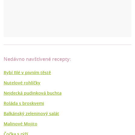
Nedávno navštívené recepty:
Rybí filé v pivním těstě
Nutelové rohlíčky
Nejdecká pudinková buchta
Roláda s broskvemi
Balkánský zeleninový salát
Malinové Mojito
Čočka s rýží