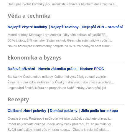
Dostupné rychlé kombíky jsou minulostí. Zábava s batohem dnes začíná a...
Věda a technika
Nejlepší chytré hodinky
Nejlepší telefony
Nejlepší VPN – srovnání
Modré bubliny iMessage i pro Android. Díky této aplikaci už jablíčkáři...
80 % čistoty, 2 % námahy. Stojan na kolo Gearrista automaticky vyčistí...
Novou baterii pro elektromobily nabijete na 97 % za pouhých osm minut....
Ekonomika a byznys
Daňové přiznání
Novela zákoníku práce
Nadace EPCG
Bankám v Česku tečou miliardy. Odborníci vysvětlují, co stojí za jejic...
Železniční zakázka století míří k Českým drahám. Jako vítěze je schvál...
Legendární česká likérka se propadla do hlubší ztráty. Zachraňují ji d...
Recepty
Oblíbené zimní polévky
Domácí pekárny
Jídlo podle horoskopu
Oopsie bread: Proteinové pečivo lehké jako obláček zvládnete připravit...
Pozor na jedovaté cukety! Jeden jasný znak prozradí, že se jim máte vy...
Svěží letní saláty, které vás v horku neunaví: Zkuste k zelenině přida...