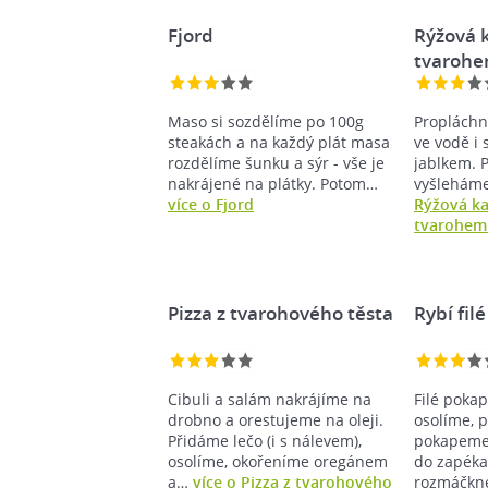
Fjord
Rýžová k
tvaroh
Maso si sozdělíme po 100g
Propláchn
steakách a na každý plát masa
ve vodě i
rozdělíme šunku a sýr - vše je
jablkem. 
nakrájené na plátky. Potom…
vyšleháme
více o Fjord
Rýžová ka
tvarohem 
Pizza z tvarohového těsta
Rybí fil
Cibuli a salám nakrájíme na
Filé poka
drobno a orestujeme na oleji.
osolíme, 
Přidáme lečo (i s nálevem),
pokapeme
osolíme, okořeníme oregánem
do zapéka
a…
více o Pizza z tvarohového
rozmáčk