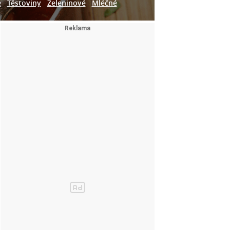
e
Těstoviny
Zeleninové
Mléčné