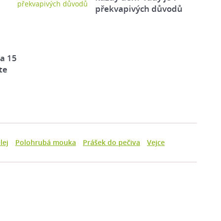
překvapivých důvodů
za 15
te
lej
Polohrubá mouka
Prášek do pečiva
Vejce