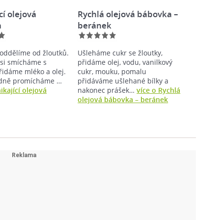
cí olejová
Rychlá olejová bábovka –
a
beránek
i oddělíme od žloutků.
Ušleháme cukr se žloutky,
y si smícháme s
přidáme olej, vodu, vanilkový
řidáme mléko a olej.
cukr, mouku, pomalu
adně promícháme …
přidáváme ušlehané bílky a
ikající olejová
nakonec prášek…
více o Rychlá
olejová bábovka – beránek