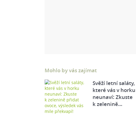
Mohlo by vás zajímat
Svěží letní saláty,
které vás v horku
neunaví: Zkuste
k zelenině…