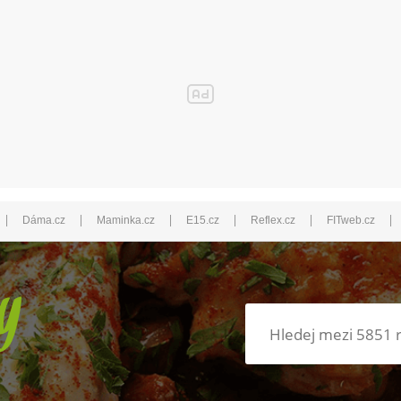
|
|
|
|
|
|
Dáma.cz
Maminka.cz
E15.cz
Reflex.cz
FITweb.cz