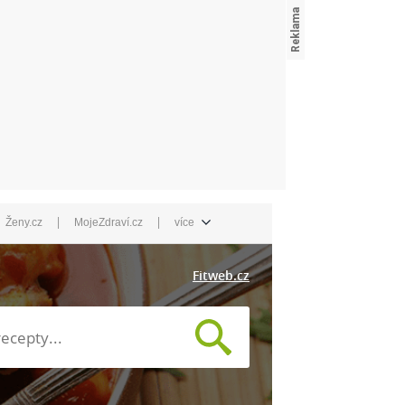
|
|
Ženy.cz
MojeZdraví.cz
více
Fitweb.cz