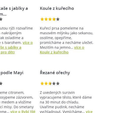
aše s jablky a
Koule z kuřecího
em…
utou rýži rozvaříme
Kuřecí prsa pomeleme na
 s nakrájeným
masovém mlýnku jako sekanou,
Pak osladíme a
osolíme, opepříme,
 s tvarohem.
více o
promícháme a necháme uležet.
še s jablky a
Mezitím na jemno…
více o
pro děti
Koule z kuřecího
é podle Mayi
Řezané ořechy
peme citronem,
Z uvedených surovin
posypeme zázvorem,
vypracujeme těsto, které dáme
 medem a vložíme
na 30 minut do chladu.
cí mísy. Do smetany
Uvaříme pudink, necháme
neme…
více o Rybí filé
vychladnout. Vymícháme…
více