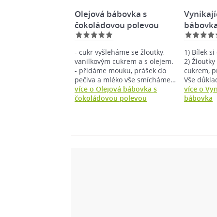
Olejová bábovka s
Vynikají
čokoládovou polevou
bábovk
- cukr vyšleháme se žloutky,
1) Bílek s
vanilkovým cukrem a s olejem.
2) Žloutk
- přidáme mouku, prášek do
cukrem, p
pečiva a mléko vše smícháme…
Vše důkl
více o Olejová bábovka s
více o Vyn
čokoládovou polevou
bábovka