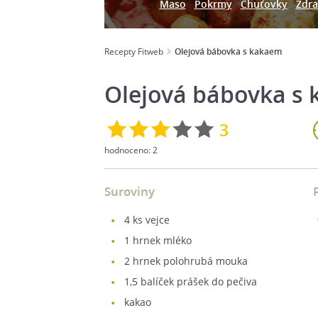
Maso
Pokrmy
Chuťovky
Zdra
Recepty Fitweb
Olejová bábovka s kakaem
Olejová bábovka s
3
hodnoceno:
2
Suroviny
4
ks vejce
1
hrnek mléko
2
hrnek polohrubá mouka
1,5
balíček prášek do pečiva
kakao