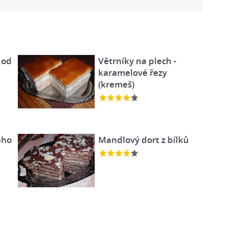
 od
Větrníky na plech -
karamelové řezy
(kremeš)
ého
Mandlový dort z bílků