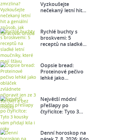
Vyzkoušejte
nečekaný letní hit…
Rychlé buchty s
broskvemi: 5
receptů na sladké…
Oopsie bread:
Proteinové pečivo
lehké jako…
Největší módní
přešlapy po
čtyřicítce: Tyto 3…
Denní horoskop na
pátek 7. 8. 2026: Kdo