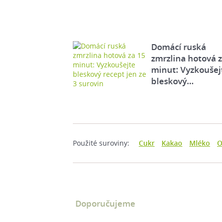
Domácí ruská
zmrzlina hotová 
minut: Vyzkoušej
bleskový…
Použité suroviny:
Cukr
Kakao
Mléko
O
Doporučujeme