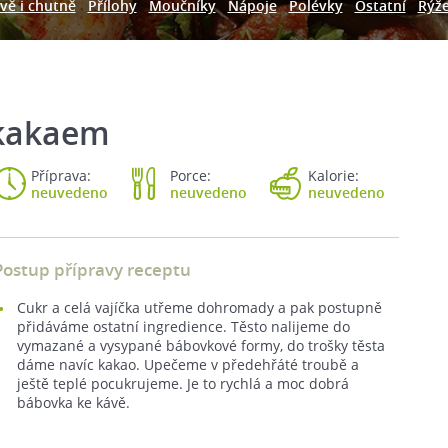
vě i chutně
Přílohy
Moučníky
Nápoje
Polévky
Ostatní
Rýž
 kakaem
Příprava:
Porce:
Kalorie:
neuvedeno
neuvedeno
neuvedeno
Postup přípravy receptu
Cukr a celá vajíčka utřeme dohromady a pak postupně
přidáváme ostatní ingredience. Těsto nalijeme do
vymazané a vysypané bábovkové formy, do trošky těsta
dáme navíc kakao. Upečeme v předehřáté troubě a
ještě teplé pocukrujeme. Je to rychlá a moc dobrá
bábovka ke kávě.