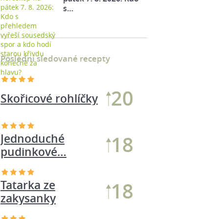
s…
Poslední sledované recepty
20
Skořicové rohlíčky
Jednoduché
18
pudinkové…
Tatarka ze
18
zakysanky