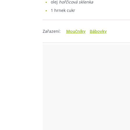
olej
hořčicová sklenka
1
hrnek cukr
Zařazení:
Moučníky
Bábovky