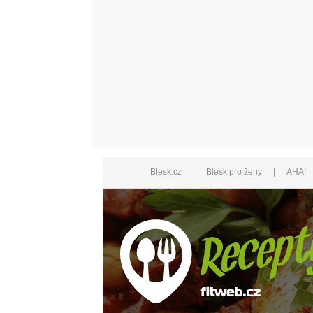
|
|
Blesk.cz
Blesk pro ženy
AHA!