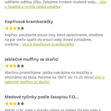
uděláme světlou jíšku. Zalejeme hrnkem studené vody,…
více
o Snadná a rychlá rajská omáčka
Kopřivové bramboráčky
Kopřivy: použijeme pouze listy, které opláchneme, vhodíme
na pár vteřiv spařit do vroucí vody, ihned zchladíme,
scedíme…
více o Kopřivové bramboráčky
Jablečné muffiny se skořicí
Všechno promícháme. Jablka nakrájíme na kostičky a
vmícháme do těsta. Pečeme na 180°C asi 15-25 minut
více o
Jablečné muffiny se skořicí
Medové tyčinky podle časopisu F.O…
Máslo, cukr, med a žloutky utřete se dvěma lžícemi vody a