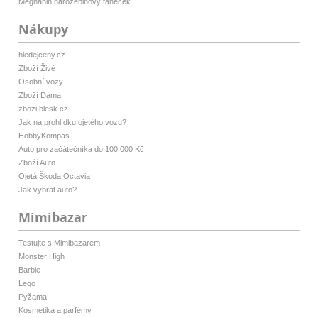
Meghanin narozeninový taneček
Nákupy
hledejceny.cz
Zboží Živě
Osobní vozy
Zboží Dáma
zbozi.blesk.cz
Jak na prohlídku ojetého vozu?
HobbyKompas
Auto pro začátečníka do 100 000 Kč
Zboží Auto
Ojetá Škoda Octavia
Jak vybrat auto?
Mimibazar
Testujte s Mimibazarem
Monster High
Barbie
Lego
Pyžama
Kosmetika a parfémy