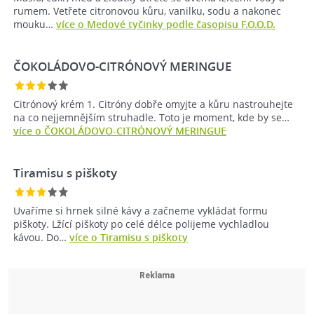
rumem. Vetřete citronovou kůru, vanilku, sodu a nakonec
mouku…
více o Medové tyčinky podle časopisu F.O.O.D.
ČOKOLÁDOVO-CITRÓNOVÝ MERINGUE
Citrónový krém 1. Citróny dobře omyjte a kůru nastrouhejte
na co nejjemnějším struhadle. Toto je moment, kde by se…
více o ČOKOLÁDOVO-CITRÓNOVÝ MERINGUE
Tiramisu s piškoty
Uvaříme si hrnek silné kávy a začneme vykládat formu
piškoty. Lžící piškoty po celé délce polijeme vychladlou
kávou. Do…
více o Tiramisu s piškoty