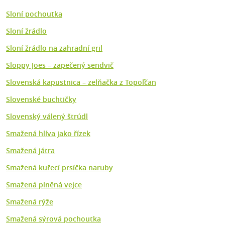
Sloní pochoutka
Sloní žrádlo
Sloní žrádlo na zahradní gril
Sloppy Joes – zapečený sendvič
Slovenská kapustnica – zelňačka z Topoľčan
Slovenské buchtičky
Slovenský válený štrúdl
Smažená hlíva jako řízek
Smažená játra
Smažená kuřecí prsíčka naruby
Smažená plněná vejce
Smažená rýže
Smažená sýrová pochoutka