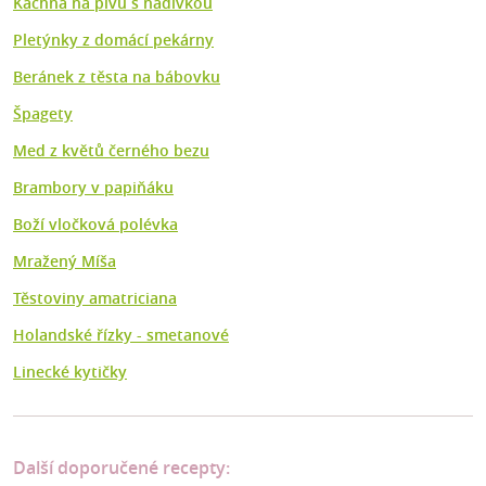
Kachna na pivu s nádivkou
Pletýnky z domácí pekárny
Beránek z těsta na bábovku
Špagety
Med z květů černého bezu
Brambory v papiňáku
Boží vločková polévka
Mražený Míša
Těstoviny amatriciana
Holandské řízky - smetanové
Linecké kytičky
Další doporučené recepty: