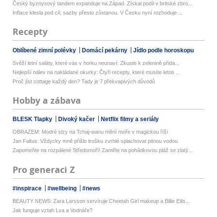
Český byznysový tandem expanduje na Západ. Získal podíl v britské zbro...
Inflace klesla pod cíl, sazby přesto zůstanou. V Česku nyní rozhoduje ...
Recepty
Oblíbené zimní polévky
Domácí pekárny
Jídlo podle horoskopu
Svěží letní saláty, které vás v horku neunaví: Zkuste k zelenině přida...
Nejlepší nálev na nakládané okurky: Čtyři recepty, které musíte letos ...
Proč jíst cottage každý den? Tady je 7 překvapivých důvodů
Hobby a zábava
BLESK Tlapky
Divoký kačer
Netflix filmy a seriály
OBRAZEM: Modré slzy na Tchaj-wanu mění moře v magickou říši
Jan Faltus: Vždycky mně přišlo trošku zvrhlé splachovat pitnou vodou
Zapomeňte na rozpálené Středomoří! Zamiřte na pohádkovou pláž se zlatý...
Pro generaci Z
#inspirace
#wellbeing
#news
BEAUTY NEWS: Zara Larsson servíruje Cheetah Girl makeup a Billie Eilis...
Jak funguje vztah Lva a Vodnáře?