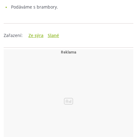
Podáváme s brambory.
Zařazení:
Ze sýra
Slané