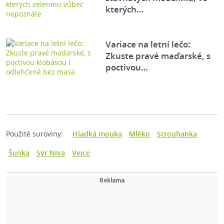
kterých…
Variace na letní lečo:
Zkuste pravé maďarské, s
poctivou…
Použité suroviny:
Hladká mouka
Mléko
Strouhanka
Šunka
Sýr Niva
Vejce