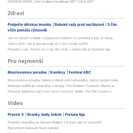
FASHION NEWS: John Galliano headlinuje MET GALA 2027
Zdraví
Podpořte dětskou imunitu
Babské rady proti nachlazení
S čím
vším pomůže rýmovník
Jak se zdravě zchladit v tropických vedrech: Co pomáhá a kdy už riskuj...
Úpal a úžeh: Jak je poznat a jak se z nich rychle vyléčit
Parazité v nás: Kterým se u nás líbí a kde v našem těle je můžeme nají...
Pro nejmenší
Mourissonova poradna
Komiksy
Festival ABC
Mourrisonova poradna: Máma si domů vodí kamarádku, kterou nemám ráda. ...
Nintendo nedělá jen skákačky a arkády. Fire Emblem: Fortune's Weave je...
Pomozte Salierimu začít nový život v Americe. Mafia: The Old Country o...
Video
Prostor X
Branky, body, kokoti
Fortuna liga
Poslední sklenička se Samem Neillem: Už jsem vám to vyprávěl?
Epicentrum Kalousek Nové nahrání