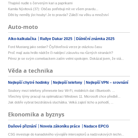
Thajské nudle s červeným kari a paprikami
Kamila Nývltová (37): Občas potřebuji mít ve všem pravdu...
Děti by neměly jíst houby! Je to pravda? Záleží na věku a množství
Auto-moto
Alko-kalkulačka
Rallye Dakar 2025
Dálniční známka 2025
Ford Mustang jako sedan? Čtyřdveřová verze je otázkou času
Proč mají auta hrdlo nádrže či nabíjecí zásuvku na různých stranách?
Pérez je se svým comebackem zatím velmi spokojen. Dokázal jsem, že stá...
Věda a technika
Nejlepší chytré hodinky
Nejlepší telefony
Nejlepší VPN – srovnání
Soubory mezi telefony přenesete bez Wi-Fi, mobilních dat i Bluetooth. ...
Všechny týmy pracují na optimalizaci Windows 11. Microsoft chce předbě...
Jak dobře vybrat bezdrátová sluchátka. Velká zajistí ticho a pohodlí, ...
Ekonomika a byznys
Daňové přiznání
Novela zákoníku práce
Nadace EPCG
CSG investuje do kanadského vývojáře interceptorů a nadzvukových techn...