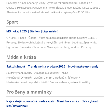
Podvody a tunel: Kočner je vinný, vyfasuje rekordní pokutu? Táhne za s...
Česko v Hollywoodu: Absolventka FAMU získala studentského Oscara, post...
Absolutní i srpnová maxima! Vedro k zalknutí a teplotu přes 41 °C hlás...
Sport
MS hokej 2025
Biatlon
Liga mistrů
ONLINE: Finsko - Česko. Přímý souboj o semifinále Hlinka Gretzky Cupu,...
Persony. 10 českých hokejistů s nejvyšším průměrem bodů na zápas v his...
Liga očima fanoušků: Chorého ve Slavii zpět nechtějí, sestava Plzně vy...
Móda a krása
Jak zhubnout
Trendy nehty pro jaro 2025
Nové make-up trendy
Soutěž týdeníku AHA TV magazín o kávovar Tchibo
Řekněte STOP mdlým vlasům! Jak jim zaručeně vrátíte lesk?
Mariánské Lázně na podzim: ideální čas na wellness, relaxaci i zážitky
Pro ženy a maminky
Nejčastější novoroční předsevzetí
Miminko a mráz
Jak vybírat
letní dovolenou