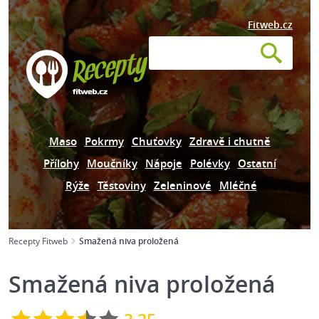
Fitweb.cz
Maso
Pokrmy
Chuťovky
Zdravě i chutně
Přílohy
Moučníky
Nápoje
Polévky
Ostatní
Rýže
Těstoviny
Zeleninové
Mléčné
Recepty Fitweb
Smažená niva proložená
Smažená niva proložená