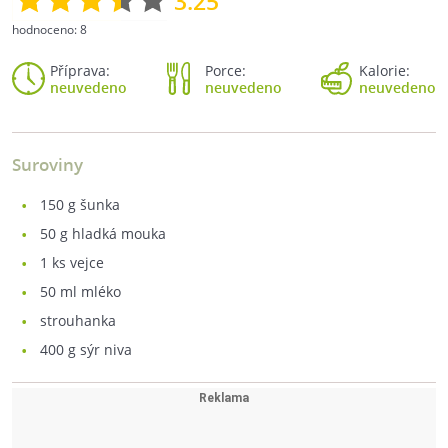
3.25
hodnoceno:
8
Příprava:
Porce:
Kalorie:
neuvedeno
neuvedeno
neuvedeno
Suroviny
150
g šunka
50
g hladká mouka
1
ks vejce
50
ml mléko
strouhanka
400
g sýr niva