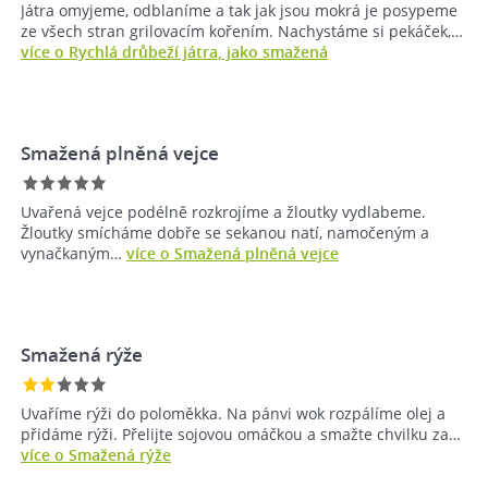
Játra omyjeme, odblaníme a tak jak jsou mokrá je posypeme
ze všech stran grilovacím kořením. Nachystáme si pekáček,…
více o Rychlá drůbeží játra, jako smažená
Smažená plněná vejce
Uvařená vejce podélně rozkrojíme a žloutky vydlabeme.
Žloutky smícháme dobře se sekanou natí, namočeným a
vynačkaným…
více o Smažená plněná vejce
Smažená rýže
Uvaříme rýži do poloměkka. Na pánvi wok rozpálíme olej a
přidáme rýži. Přelijte sojovou omáčkou a smažte chvilku za…
více o Smažená rýže