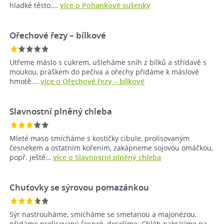
hladké těsto.…
více o Pohankové sušenky
Ořechové řezy – bílkové
Utřeme máslo s cukrem, ušleháme sníh z bílků a střídavě s
moukou, práškem do pečiva a ořechy přidáme k máslové
hmotě.…
více o Ořechové řezy – bílkové
Slavnostní plněný chleba
Mleté maso smícháme s kostičky cibule, prolisovaným
česnekem a ostatním kořením, zakápneme sojovou omáčkou,
popř. ještě…
více o Slavnostní plněný chleba
Chuťovky se sýrovou pomazánkou
Sýr nastrouháme, smícháme se smetanou a majonézou,
přidáme prolisovaný česnek, dosolíme. Chléb nakrájíme na