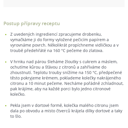
Postup přípravy receptu
Z uvedených ingrediencí zpracujeme drobenku,
vymačkáme ji do formy vyložené pečicím papírem a
vyrovnáme povrch. Několikrát propíchneme vidličkou a v
troubě předehřáté na 160 °C pečeme do zlatova.
V hrnku nad párou šleháme žloutky s cukrem a máslem,
ochutíme kůrou a šťávou z citronů a zahříváme do
zhoustnutí. Teplotu trouby snížíme na 150 °C, předpečené
těsto pokryjeme krémem, poklademe kolečky nakrájeného
citronu a 10 minut pečeme. Necháme pořádně zchladnout,
pak krájíme, aby na každé porci bylo jedno citronové
kolečko.
Pekla jsem v dortové formě, kolečka malého citronu jsem
dala po obvodu a místo čtverců krájela dílky dortové a taky
to šlo.