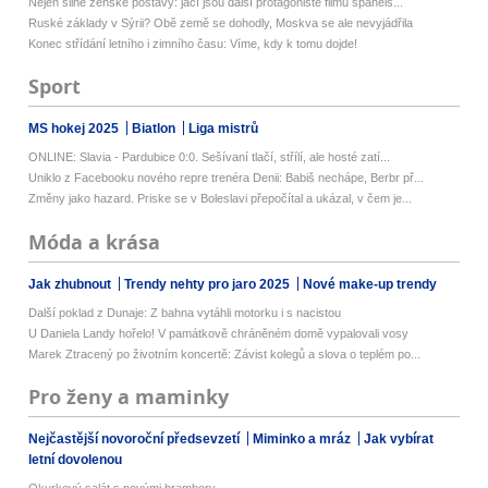
Nejen silné ženské postavy: jací jsou další protagonisté filmů španěls...
Ruské základy v Sýrii? Obě země se dohodly, Moskva se ale nevyjádřila
Konec střídání letního i zimního času: Víme, kdy k tomu dojde!
Sport
MS hokej 2025
Biatlon
Liga mistrů
ONLINE: Slavia - Pardubice 0:0. Sešívaní tlačí, střílí, ale hosté zatí...
Uniklo z Facebooku nového repre trenéra Denii: Babiš nechápe, Berbr př...
Změny jako hazard. Priske se v Boleslavi přepočítal a ukázal, v čem je...
Móda a krása
Jak zhubnout
Trendy nehty pro jaro 2025
Nové make-up trendy
Další poklad z Dunaje: Z bahna vytáhli motorku i s nacistou
U Daniela Landy hořelo! V památkově chráněném domě vypalovali vosy
Marek Ztracený po životním koncertě: Závist kolegů a slova o teplém po...
Pro ženy a maminky
Nejčastější novoroční předsevzetí
Miminko a mráz
Jak vybírat
letní dovolenou
Okurkový salát s novými brambory