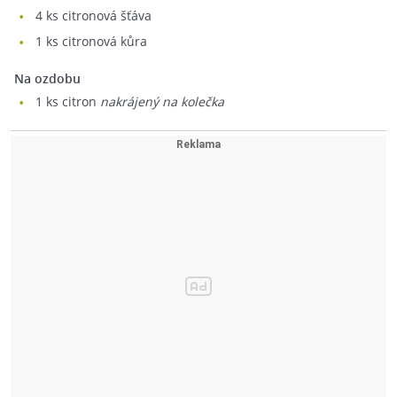
4
ks citronová šťáva
1
ks citronová kůra
Na ozdobu
1
ks citron
nakrájený na kolečka