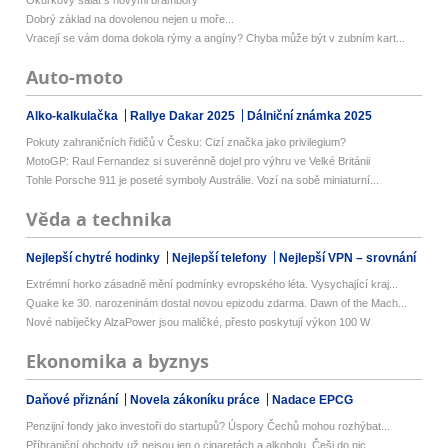
Dobrý základ na dovolenou nejen u moře...
Vracejí se vám doma dokola rýmy a angíny? Chyba může být v zubním kart...
Auto-moto
Alko-kalkulačka
Rallye Dakar 2025
Dálniční známka 2025
Pokuty zahraničních řidičů v Česku: Cizí značka jako privilegium?
MotoGP: Raul Fernandez si suverénně dojel pro výhru ve Velké Británii
Tohle Porsche 911 je poseté symboly Austrálie. Vozí na sobě miniaturní...
Věda a technika
Nejlepší chytré hodinky
Nejlepší telefony
Nejlepší VPN – srovnání
Extrémní horko zásadně mění podmínky evropského léta. Vysychající kraj...
Quake ke 30. narozeninám dostal novou epizodu zdarma. Dawn of the Mach...
Nové nabíječky AlzaPower jsou maličké, přesto poskytují výkon 100 W
Ekonomika a byznys
Daňové přiznání
Novela zákoníku práce
Nadace EPCG
Penzijní fondy jako investoři do startupů? Úspory Čechů mohou rozhýbat...
Příhraniční obchody už nejsou jen o cigaretách a alkoholu. Češi do nic...