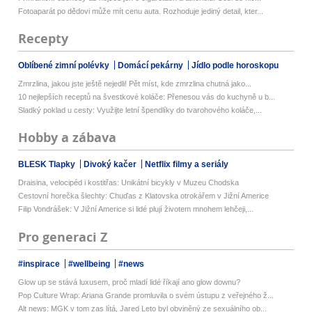
Fotoaparát po dědovi může mít cenu auta. Rozhoduje jediný detail, kter...
Recepty
Oblíbené zimní polévky
Domácí pekárny
Jídlo podle horoskopu
Zmrzlina, jakou jste ještě nejedli! Pět míst, kde zmrzlina chutná jako...
10 nejlepších receptů na švestkové koláče: Přenesou vás do kuchyně u b...
Sladký poklad u cesty: Využijte letní špendlíky do tvarohového koláče,...
Hobby a zábava
BLESK Tlapky
Divoký kačer
Netflix filmy a seriály
Draisina, velocipéd i kostitřas: Unikátní bicykly v Muzeu Chodska
Cestovní horečka šlechty: Chuďas z Klatovska otrokářem v Jižní Americe
Filip Vondrášek: V Jižní Americe si lidé plují životem mnohem lehčeji,...
Pro generaci Z
#inspirace
#wellbeing
#news
Glow up se stává luxusem, proč mladí lidé říkají ano glow downu?
Pop Culture Wrap: Ariana Grande promluvila o svém ústupu z veřejného ž...
Alt news: MGK v tom zas lítá, Jared Leto byl obviněný ze sexuálního ob...