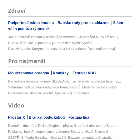
Zdraví
Podpořte dětskou imunitu
Babské rady proti nachlazení
S čím
vším pomůže rýmovník
Jak se zdravě zchladit v tropických vedrech: Co pomáhá a kdy už riskuj...
Úpal a úžeh: Jak je poznat a jak se z nich rychle vyléčit
Parazité v nás: Kterým se u nás líbí a kde v našem těle je můžeme nají...
Pro nejmenší
Mourissonova poradna
Komiksy
Festival ABC
Nahlédněte do nové továrny Škoda Auto: Takhle probíhá výroba baterií p...
Vybíráme nejlepší herní adaptace Pána prstenů. Moderní pecky i histori...
Desková hra Stínadla: Rychlé šípy ožívají v napínavé
Video
Prostor X
Branky, body, kokoti
Fortuna liga
Fanoušci čínského Dalian Yingbo si připravili parádní choreo pro Stanc...
Priske byl hodně nespokojen s výkonem Sparty v Mladé Boleslavi
SESTŘIH: Mladá Boleslav - Sparta 2:0. Bezzubí Letenští opět ztratili. ...