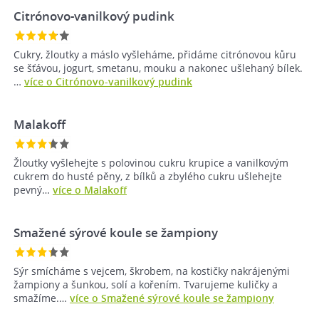
Citrónovo-vanilkový pudink
Cukry, žloutky a máslo vyšleháme, přidáme citrónovou kůru
se šťávou, jogurt, smetanu, mouku a nakonec ušlehaný bílek.
…
více o Citrónovo-vanilkový pudink
Malakoff
Žloutky vyšlehejte s polovinou cukru krupice a vanilkovým
cukrem do husté pěny, z bílků a zbylého cukru ušlehejte
pevný…
více o Malakoff
Smažené sýrové koule se žampiony
Sýr smícháme s vejcem, škrobem, na kostičky nakrájenými
žampiony a šunkou, solí a kořením. Tvarujeme kuličky a
smažíme.…
více o Smažené sýrové koule se žampiony