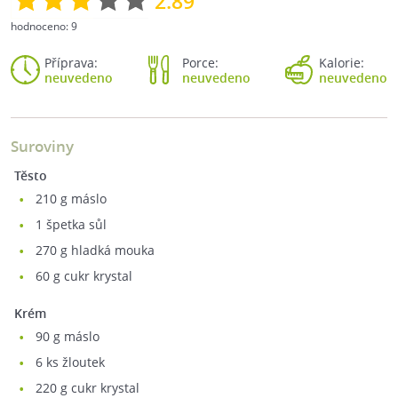
2.89
hodnoceno:
9
Příprava:
Porce:
Kalorie:
neuvedeno
neuvedeno
neuvedeno
Suroviny
Těsto
210
g máslo
1
špetka sůl
270
g hladká mouka
60
g cukr krystal
Krém
90
g máslo
6
ks žloutek
220
g cukr krystal