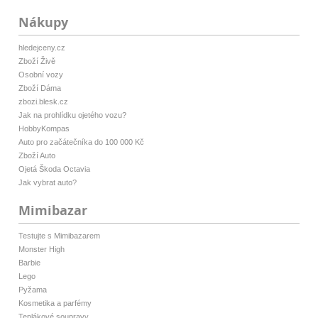
Nákupy
hledejceny.cz
Zboží Živě
Osobní vozy
Zboží Dáma
zbozi.blesk.cz
Jak na prohlídku ojetého vozu?
HobbyKompas
Auto pro začátečníka do 100 000 Kč
Zboží Auto
Ojetá Škoda Octavia
Jak vybrat auto?
Mimibazar
Testujte s Mimibazarem
Monster High
Barbie
Lego
Pyžama
Kosmetika a parfémy
Teplákové soupravy