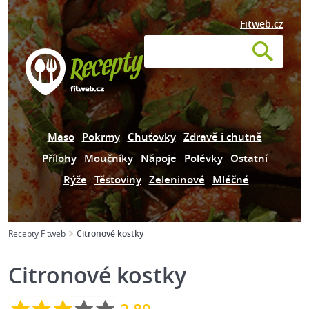
Fitweb.cz
Maso
Pokrmy
Chuťovky
Zdravě i chutně
Přílohy
Moučníky
Nápoje
Polévky
Ostatní
Rýže
Těstoviny
Zeleninové
Mléčné
Recepty Fitweb
Citronové kostky
Citronové kostky