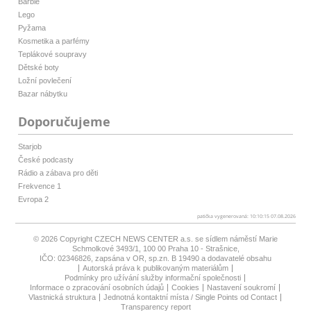
Barbie
Lego
Pyžama
Kosmetika a parfémy
Teplákové soupravy
Dětské boty
Ložní povlečení
Bazar nábytku
Doporučujeme
Starjob
České podcasty
Rádio a zábava pro děti
Frekvence 1
Evropa 2
patička vygenerovaná: 10:10:15 07.08.2026
© 2026 Copyright
CZECH NEWS CENTER a.s.
se sídlem náměstí Marie
Schmolkové 3493/1, 100 00 Praha 10 - Strašnice,
IČO: 02346826, zapsána v OR, sp.zn. B 19490 a dodavatelé obsahu
Autorská práva k publikovaným materiálům
Podmínky pro užívání služby informační společnosti
Informace o zpracování osobních údajů
Cookies
Nastavení soukromí
Vlastnická struktura
Jednotná kontaktní místa / Single Points od Contact
Transparency report