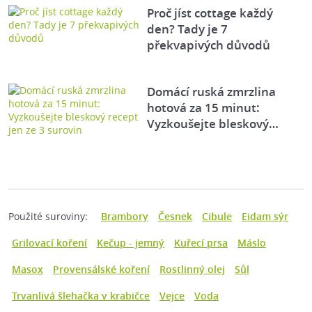
Proč jíst cottage každý
den? Tady je 7
překvapivých důvodů
Domácí ruská zmrzlina
hotová za 15 minut:
Vyzkoušejte bleskový…
Použité suroviny:
Brambory
Česnek
Cibule
Eidam sýr
Grilovací koření
Kečup - jemný
Kuřecí prsa
Máslo
Masox
Provensálské koření
Rostlinný olej
Sůl
Trvanlivá šlehačka v krabičce
Vejce
Voda