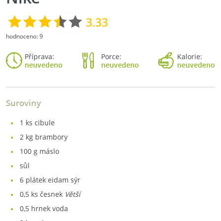
3.33
hodnoceno:
9
Příprava:
Porce:
Kalorie:
neuvedeno
neuvedeno
neuvedeno
Suroviny
1
ks cibule
2
kg brambory
100
g máslo
sůl
6
plátek eidam sýr
0,5
ks česnek
Větší
0,5
hrnek voda