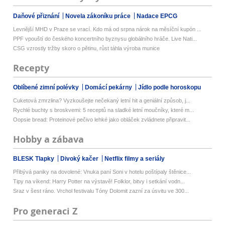
Daňové přiznání
Novela zákoníku práce
Nadace EPCG
Levnější MHD v Praze se vrací. Kdo má od srpna nárok na měsíční kupón ...
PPF vpouští do českého koncertního byznysu globálního hráče. Live Nati...
CSG vzrostly tržby skoro o pětinu, růst táhla výroba munice
Recepty
Oblíbené zimní polévky
Domácí pekárny
Jídlo podle horoskopu
Cuketová zmrzlina? Vyzkoušejte nečekaný letní hit a geniální způsob, j...
Rychlé buchty s broskvemi: 5 receptů na sladké letní moučníky, které m...
Oopsie bread: Proteinové pečivo lehké jako obláček zvládnete připravit...
Hobby a zábava
BLESK Tlapky
Divoký kačer
Netflix filmy a seriály
Přibývá paniky na dovolené: Vnuka paní Soni v hotelu poštípaly štěnice...
Tipy na víkend: Harry Potter na výstavě! Folklor, bitvy i setkání vodn...
Sraz v šest ráno. Vrchol festivalu Tóny Dolomit zazní za úsvitu ve 300...
Pro generaci Z