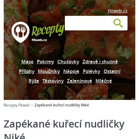
Fitweb.cz
Maso
Pokrmy
Chuťovky
Zdravě i chutně
Přílohy
Moučníky
Nápoje
Polévky
Ostatní
Rýže
Těstoviny
Zeleninové
Mléčné
Recepty Fitweb
Zapékané kuřecí nudličky Niké
Zapékané kuřecí nudličky
Niké