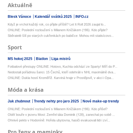
Aktuálně
Blesk Vánoce
Kalendář svátků 2025
INFO.cz
Když je vrchol každý rok, co přijde příště? Let It Roll 2026 zaujal lo...
ONLINE: Poslední rozloučení s Milanem Knížákem (†86). Kdo přijde?
Sběratelé šílí po starých cukřenkách po babičce: Mohou mít statisícovo...
Sport
MS hokej 2025
Biatlon
Liga mistrů
Fotbalové přestupy ONLINE: Hotovo, Kuchta odchází ze Sparty! Míří do P...
Nedostali pořádnou šanci. 15 Čechů, kteří odehráli v NHL maximálně dva...
ONLINE: Dukla hostí Kroměříž. Karviná hraje v Prostějově, v akci i Opa...
Móda a krása
Jak zhubnout
Trendy nehty pro jaro 2025
Nové make-up trendy
ONLINE: Poslední rozloučení s Milanem Knížákem (†86). Kdo přišel?
Oběť bouře v jezeru Most: Zemřel táta Dominik (†28), zanechal po sobě ...
Ohnivé peklo v Hodoníně: Hořela ubytovna, hasiči evakuovali lidi i zví...
Pro ženy a maminky