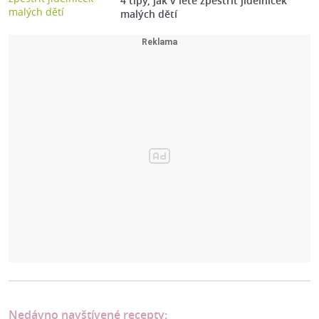
4 tipy, jak v létě zpestřit jídelníček
malých dětí
Nedávno navštívené recepty: