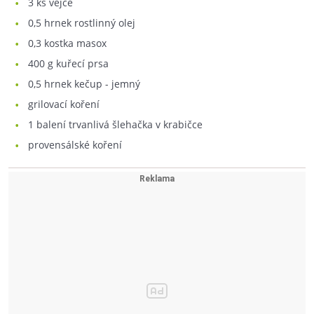
3
ks vejce
0,5
hrnek rostlinný olej
0,3
kostka masox
400
g kuřecí prsa
0,5
hrnek kečup - jemný
grilovací koření
1
balení trvanlivá šlehačka v krabičce
provensálské koření