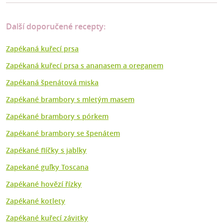
Další doporučené recepty:
Zapékaná kuřecí prsa
Zapékaná kuřecí prsa s ananasem a oreganem
Zapékaná špenátová miska
Zapékané brambory s mletým masem
Zapékané brambory s pórkem
Zapékané brambory se špenátem
Zapékané flíčky s jablky
Zapekané guľky Toscana
Zapékané hovězí řízky
Zapékané kotlety
Zapékané kuřecí závitky