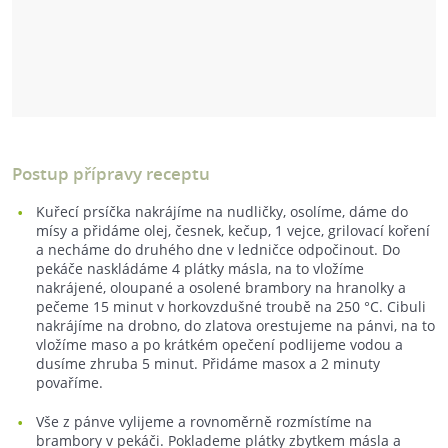
Postup přípravy receptu
Kuřecí prsíčka nakrájíme na nudličky, osolíme, dáme do
mísy a přidáme olej, česnek, kečup, 1 vejce, grilovací koření
a necháme do druhého dne v ledničce odpočinout. Do
pekáče naskládáme 4 plátky másla, na to vložíme
nakrájené, oloupané a osolené brambory na hranolky a
pečeme 15 minut v horkovzdušné troubě na 250 °C. Cibuli
nakrájíme na drobno, do zlatova orestujeme na pánvi, na to
vložíme maso a po krátkém opečení podlijeme vodou a
dusíme zhruba 5 minut. Přidáme masox a 2 minuty
povaříme.
Vše z pánve vylijeme a rovnoměrně rozmístíme na
brambory v pekáči. Poklademe plátky zbytkem másla a