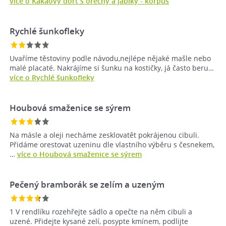
více o Kakaový dort s ořechy a jablky - korpus
Rychlé šunkofleky
Uvaříme těstoviny podle návodu,nejlépe nějaké mašle nebo
malé placaté. Nakrájíme si šunku na kostičky, já často beru…
více o Rychlé šunkofleky
Houbová smaženice se sýrem
Na másle a oleji necháme zesklovatět pokrájenou cibuli.
Přidáme orestovat uzeninu dle vlastního výběru s česnekem,
…
více o Houbová smaženice se sýrem
Pečený bramborák se zelím a uzeným
1 V rendlíku rozehřejte sádlo a opečte na něm cibuli a
uzené. Přidejte kysané zelí, posypte kmínem, podlijte