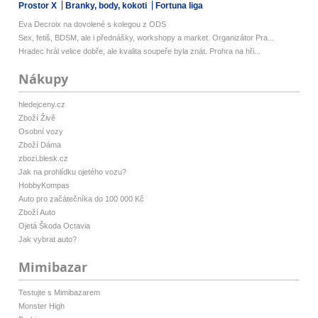
Prostor X
Branky, body, kokoti
Fortuna liga
Eva Decroix na dovolené s kolegou z ODS
Sex, fetiš, BDSM, ale i přednášky, workshopy a market. Organizátor Pra...
Hradec hrál velice dobře, ale kvalita soupeře byla znát. Prohra na hři...
Nákupy
hledejceny.cz
Zboží Živě
Osobní vozy
Zboží Dáma
zbozi.blesk.cz
Jak na prohlídku ojetého vozu?
HobbyKompas
Auto pro začátečníka do 100 000 Kč
Zboží Auto
Ojetá Škoda Octavia
Jak vybrat auto?
Mimibazar
Testujte s Mimibazarem
Monster High