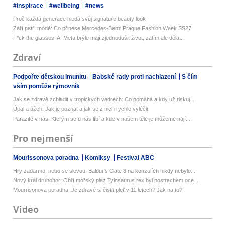
#inspirace
#wellbeing
#news
Proč každá generace hledá svůj signature beauty look
Září patří módě: Co přinese Mercedes-Benz Prague Fashion Week SS27
F*ck the glasses: AI Meta brýle mají zjednodušit život, zatím ale děla...
Zdraví
Podpořte dětskou imunitu
Babské rady proti nachlazení
S čím
vším pomůže rýmovník
Jak se zdravě zchladit v tropických vedrech: Co pomáhá a kdy už riskuj...
Úpal a úžeh: Jak je poznat a jak se z nich rychle vyléčit
Parazité v nás: Kterým se u nás líbí a kde v našem těle je můžeme nají...
Pro nejmenší
Mourissonova poradna
Komiksy
Festival ABC
Hry zadarmo, nebo se slevou: Baldur's Gate 3 na konzolích nikdy nebylo...
Nový král druhohor: Obří mořský plaz Tylosaurus rex byl postrachem oce...
Mourrisonova poradna: Je zdravé si čistit pleť v 11 letech? Jak na to?
Video