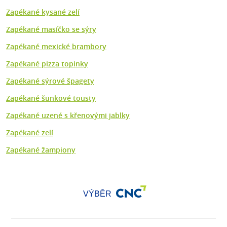
Zapékané kysané zelí
Zapékané masíčko se sýry
Zapékané mexické brambory
Zapékané pizza topinky
Zapékané sýrové špagety
Zapékané šunkové tousty
Zapékané uzené s křenovými jablky
Zapékané zelí
Zapékané žampiony
VÝBĚR