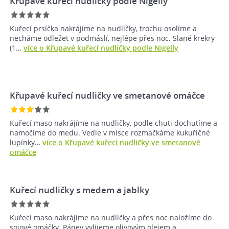
Křupavé kuřecí nudličky podle Nigelly
Kuřecí prsíčka nakrájíme na nudličky, trochu osolíme a
necháme odležet v podmáslí, nejlépe přes noc. Slané krekry
(1…
více o Křupavé kuřecí nudličky podle Nigelly
Křupavé kuřecí nudličky ve smetanové omáčce
Kuřecí maso nakrájíme na nudličky, podle chuti dochutíme a
namočíme do medu. Vedle v misce rozmačkáme kukuřičné
lupínky…
více o Křupavé kuřecí nudličky ve smetanové
omáčce
Kuřecí nudličky s medem a jablky
Kuřecí maso nakrájíme na nudličky a přes noc naložíme do
sojové omáčky. Pánev vylijeme olivovým olejem a