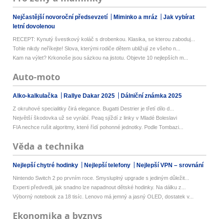
Nejčastější novoroční předsevzetí
Miminko a mráz
Jak vybírat
letní dovolenou
RECEPT: Kynutý švestkový koláč s drobenkou. Klasika, se kterou zaboduj...
Tohle nikdy neříkejte! Slova, kterými rodiče dětem ubližují ze všeho n...
Kam na výlet? Krkonoše jsou sázkou na jistotu. Objevte 10 nejlepších m...
Auto-moto
Alko-kalkulačka
Rallye Dakar 2025
Dálniční známka 2025
Z okruhové specialitky čirá elegance. Bugatti Destrier je třetí dílo d...
Největší škodovka už se vyrábí. Peaq sjíždí z linky v Mladé Boleslavi
FIA nechce rušit algoritmy, které řídí pohonné jednotky. Podle Tombazi...
Věda a technika
Nejlepší chytré hodinky
Nejlepší telefony
Nejlepší VPN – srovnání
Nintendo Switch 2 po prvním roce. Smysluplný upgrade s jediným důležit...
Experti předvedli, jak snadno lze napadnout dětské hodinky. Na dálku z...
Výborný notebook za 18 tisíc. Lenovo má jemný a jasný OLED, dostatek v...
Ekonomika a byznys