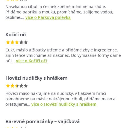
Nasekanou cibuli a česnek zpětně měníme na sádle.
Přidáme papriku a mouku, promícháme, zalijeme vodou,
osolíme,…
více o Párková polévka
Kočičí oči
Cukr, máslo a žloutky utřeme a přidáme zbyle ingredience.
Sníh lehce vmícháme až nakonec. Do vymazané formy dáme
půl…
více o Kočičí oči
Hovězí nudličky s hráškem
Hovězí maso nakrájíme na nudličky, v tlakovém hrnci
osmahneme na másle nakrájenou cibuli, přidáme maso a
orestujeme…
více o Hovězí nudličky s hráškem
Barevné pomazánky – vajíčková