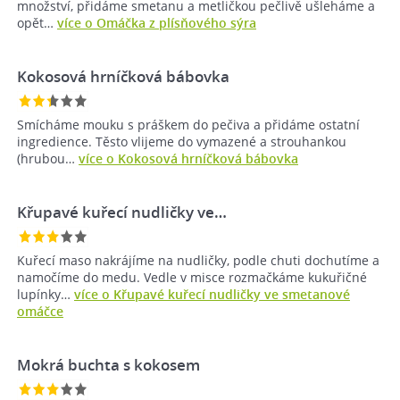
množství, přidáme smetanu a metličkou pečlivě ušleháme a
opět…
více o Omáčka z plísňového sýra
Kokosová hrníčková bábovka
Smícháme mouku s práškem do pečiva a přidáme ostatní
ingredience. Těsto vlijeme do vymazené a strouhankou
(hrubou…
více o Kokosová hrníčková bábovka
Křupavé kuřecí nudličky ve…
Kuřecí maso nakrájíme na nudličky, podle chuti dochutíme a
namočíme do medu. Vedle v misce rozmačkáme kukuřičné
lupínky…
více o Křupavé kuřecí nudličky ve smetanové
omáčce
Mokrá buchta s kokosem