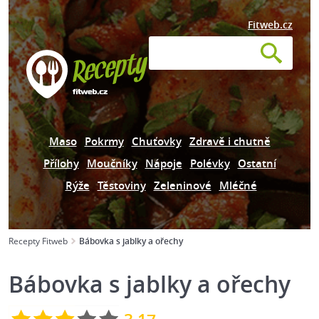
Fitweb.cz
Maso
Pokrmy
Chuťovky
Zdravě i chutně
Přílohy
Moučníky
Nápoje
Polévky
Ostatní
Rýže
Těstoviny
Zeleninové
Mléčné
Recepty Fitweb
Bábovka s jablky a ořechy
Bábovka s jablky a ořechy