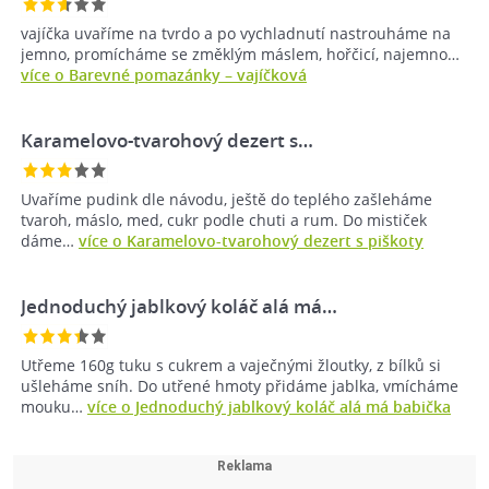
vajíčka uvaříme na tvrdo a po vychladnutí nastrouháme na
jemno, promícháme se změklým máslem, hořčicí, najemno…
více o Barevné pomazánky – vajíčková
Karamelovo-tvarohový dezert s…
Uvaříme pudink dle návodu, ještě do teplého zašleháme
tvaroh, máslo, med, cukr podle chuti a rum. Do mističek
dáme…
více o Karamelovo-tvarohový dezert s piškoty
Jednoduchý jablkový koláč alá má…
Utřeme 160g tuku s cukrem a vaječnými žloutky, z bílků si
ušleháme sníh. Do utřené hmoty přidáme jablka, vmícháme
mouku…
více o Jednoduchý jablkový koláč alá má babička