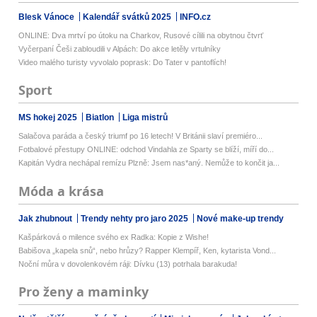
Blesk Vánoce
Kalendář svátků 2025
INFO.cz
ONLINE: Dva mrtví po útoku na Charkov, Rusové cílili na obytnou čtvrť
Vyčerpaní Češi zabloudili v Alpách: Do akce letěly vrtulníky
Video malého turisty vyvolalo poprask: Do Tater v pantoflích!
Sport
MS hokej 2025
Biatlon
Liga mistrů
Salačova paráda a český triumf po 16 letech! V Británii slaví premiéro...
Fotbalové přestupy ONLINE: odchod Vindahla ze Sparty se blíží, míří do...
Kapitán Vydra nechápal remízu Plzně: Jsem nas*aný. Nemůže to končit ja...
Móda a krása
Jak zhubnout
Trendy nehty pro jaro 2025
Nové make-up trendy
Kašpárková o milence svého ex Radka: Kopie z Wishe!
Babišova „kapela snů“, nebo hrůzy? Rapper Klempíř, Ken, kytarista Vond...
Noční můra v dovolenkovém ráji: Dívku (13) potrhala barakuda!
Pro ženy a maminky