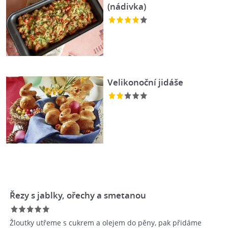
(nádivka)
Velikonoční jidáše
Řezy s jablky, ořechy a smetanou
Žloutky utřeme s cukrem a olejem do pěny, pak přidáme