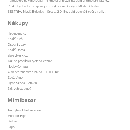
Fanoušci čínského Dalian Yingbo si připravili parádní choreo pro Stanc...
Priske byl hodně nespokojen s výkonem Sparty v Mladé Boleslavi
SESTŘIH: Mladá Boleslav - Sparta 2:0. Bezzubí Letenští opět ztratili. ...
Nákupy
hledejceny.cz
Zboží Živě
Osobní vozy
Zboží Dáma
zbozi.blesk.cz
Jak na prohlídku ojetého vozu?
HobbyKompas
Auto pro začátečníka do 100 000 Kč
Zboží Auto
Ojetá Škoda Octavia
Jak vybrat auto?
Mimibazar
Testujte s Mimibazarem
Monster High
Barbie
Lego