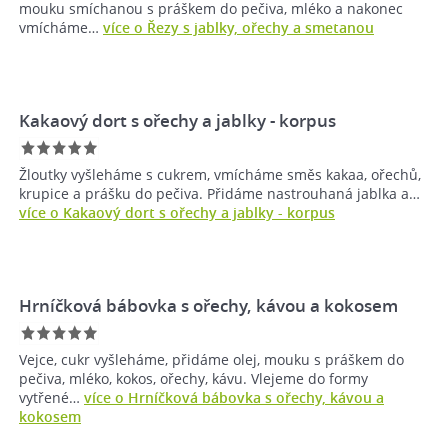
mouku smíchanou s práškem do pečiva, mléko a nakonec
vmícháme…
více o Řezy s jablky, ořechy a smetanou
Kakaový dort s ořechy a jablky - korpus
Žloutky vyšleháme s cukrem, vmícháme směs kakaa, ořechů,
krupice a prášku do pečiva. Přidáme nastrouhaná jablka a…
více o Kakaový dort s ořechy a jablky - korpus
Hrníčková bábovka s ořechy, kávou a kokosem
Vejce, cukr vyšleháme, přidáme olej, mouku s práškem do
pečiva, mléko, kokos, ořechy, kávu. Vlejeme do formy
vytřené…
více o Hrníčková bábovka s ořechy, kávou a
kokosem