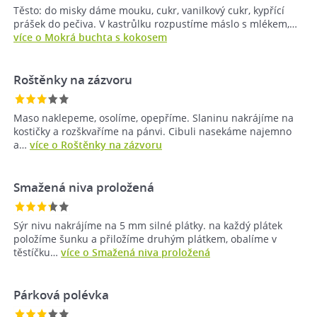
Těsto: do misky dáme mouku, cukr, vanilkový cukr, kypřící
prášek do pečiva. V kastrůlku rozpustíme máslo s mlékem,…
více o Mokrá buchta s kokosem
Roštěnky na zázvoru
Maso naklepeme, osolíme, opepříme. Slaninu nakrájíme na
kostičky a rozškvaříme na pánvi. Cibuli nasekáme najemno
a…
více o Roštěnky na zázvoru
Smažená niva proložená
Sýr nivu nakrájíme na 5 mm silné plátky. na každý plátek
položíme šunku a přiložíme druhým plátkem, obalíme v
těstíčku…
více o Smažená niva proložená
Párková polévka