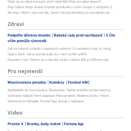
Glow up se stává luxusem, proč mladí lidé říkají ano glow downu?
Pop Culture Wrap: Ariana Grande promluvila o svém ústupu z veřejného ž...
Alt news: MGK v tom zas lítá, Jared Leto byl obviněný ze sexuálního ob...
Zdraví
Podpořte dětskou imunitu
Babské rady proti nachlazení
S čím
vším pomůže rýmovník
Jak se zdravě zchladit v tropických vedrech: Co pomáhá a kdy už riskuj...
Úpal a úžeh: Jak je poznat a jak se z nich rychle vyléčit
Parazité v nás: Kterým se u nás líbí a kde v našem těle je můžeme nají...
Pro nejmenší
Mourissonova poradna
Komiksy
Festival ABC
Nahlédněte do nové továrny Škoda Auto: Takhle probíhá výroba baterií p...
Vybíráme nejlepší herní adaptace Pána prstenů. Moderní pecky i histori...
Desková hra Stínadla: Rychlé šípy ožívají v napínavé
Video
Prostor X
Branky, body, kokoti
Fortuna liga