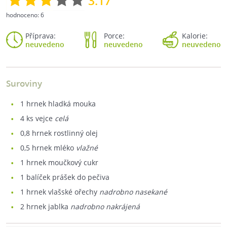
3.17
hodnoceno:
6
Příprava:
Porce:
Kalorie:
neuvedeno
neuvedeno
neuvedeno
Suroviny
1
hrnek hladká mouka
4
ks vejce
celá
0,8
hrnek rostlinný olej
0,5
hrnek mléko
vlažné
1
hrnek moučkový cukr
1
balíček prášek do pečiva
1
hrnek vlašské ořechy
nadrobno nasekané
2
hrnek jablka
nadrobno nakrájená