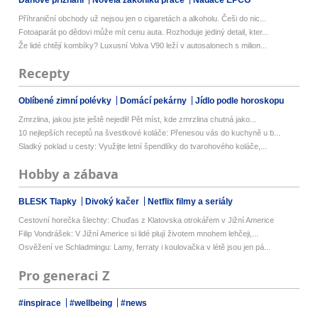
Daňové přiznání
Novela zákoníku práce
Nadace EPCG
Příhraniční obchody už nejsou jen o cigaretách a alkoholu. Češi do nic...
Fotoaparát po dědovi může mít cenu auta. Rozhoduje jediný detail, kter...
Že lidé chtějí kombíky? Luxusní Volva V90 leží v autosalonech s milion...
Recepty
Oblíbené zimní polévky
Domácí pekárny
Jídlo podle horoskopu
Zmrzlina, jakou jste ještě nejedli! Pět míst, kde zmrzlina chutná jako...
10 nejlepších receptů na švestkové koláče: Přenesou vás do kuchyně u b...
Sladký poklad u cesty: Využijte letní špendlíky do tvarohového koláče,...
Hobby a zábava
BLESK Tlapky
Divoký kačer
Netflix filmy a seriály
Cestovní horečka šlechty: Chuďas z Klatovska otrokářem v Jižní Americe
Filip Vondrášek: V Jižní Americe si lidé plují životem mnohem lehčeji,...
Osvěžení ve Schladmingu: Lamy, ferraty i koulovačka v létě jsou jen pá...
Pro generaci Z
#inspirace
#wellbeing
#news