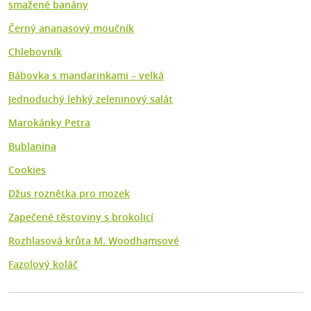
smažené banány
Černý ananasový moučník
Chlebovník
Bábovka s mandarinkami – velká
Jednoduchý lehký zeleninový salát
Marokánky Petra
Bublanina
Cookies
Džus roznětka pro mozek
Zapečené těstoviny s brokolicí
Rozhlasová krůta M. Woodhamsové
Fazolový koláč