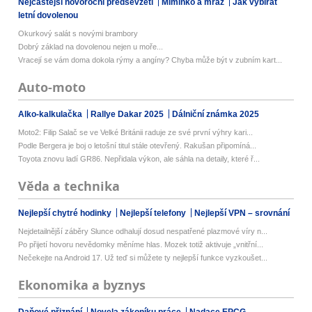
Nejčastější novoroční předsevzetí
Miminko a mráz
Jak vybírat
letní dovolenou
Okurkový salát s novými brambory
Dobrý základ na dovolenou nejen u moře...
Vracejí se vám doma dokola rýmy a angíny? Chyba může být v zubním kart...
Auto-moto
Alko-kalkulačka
Rallye Dakar 2025
Dálniční známka 2025
Moto2: Filip Salač se ve Velké Británii raduje ze své první výhry kari...
Podle Bergera je boj o letošní titul stále otevřený. Rakušan připomíná...
Toyota znovu ladí GR86. Nepřidala výkon, ale sáhla na detaily, které ř...
Věda a technika
Nejlepší chytré hodinky
Nejlepší telefony
Nejlepší VPN – srovnání
Nejdetailnější záběry Slunce odhalují dosud nespatřené plazmové víry n...
Po přijetí hovoru nevědomky měníme hlas. Mozek totiž aktivuje „vnitřní...
Nečekejte na Android 17. Už teď si můžete ty nejlepší funkce vyzkoušet...
Ekonomika a byznys