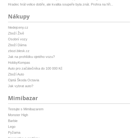
Hradec hrál velice dobře, ale kvalita soupeře byla znát. Prohra na hři...
Nákupy
hledejceny.cz
Zboží Živě
Osobní vozy
Zboží Dáma
zbozi.blesk.cz
Jak na prohlídku ojetého vozu?
HobbyKompas
Auto pro začátečníka do 100 000 Kč
Zboží Auto
Ojetá Škoda Octavia
Jak vybrat auto?
Mimibazar
Testujte s Mimibazarem
Monster High
Barbie
Lego
Pyžama