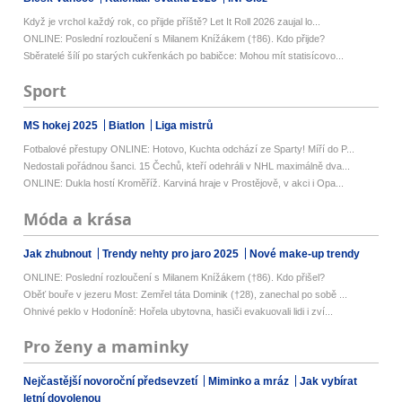
Když je vrchol každý rok, co přijde příště? Let It Roll 2026 zaujal lo...
ONLINE: Poslední rozloučení s Milanem Knížákem (†86). Kdo přijde?
Sběratelé šílí po starých cukřenkách po babičce: Mohou mít statisícovo...
Sport
MS hokej 2025
Biatlon
Liga mistrů
Fotbalové přestupy ONLINE: Hotovo, Kuchta odchází ze Sparty! Míří do P...
Nedostali pořádnou šanci. 15 Čechů, kteří odehráli v NHL maximálně dva...
ONLINE: Dukla hostí Kroměříž. Karviná hraje v Prostějově, v akci i Opa...
Móda a krása
Jak zhubnout
Trendy nehty pro jaro 2025
Nové make-up trendy
ONLINE: Poslední rozloučení s Milanem Knížákem (†86). Kdo přišel?
Oběť bouře v jezeru Most: Zemřel táta Dominik (†28), zanechal po sobě ...
Ohnivé peklo v Hodoníně: Hořela ubytovna, hasiči evakuovali lidi i zví...
Pro ženy a maminky
Nejčastější novoroční předsevzetí
Miminko a mráz
Jak vybírat
letní dovolenou