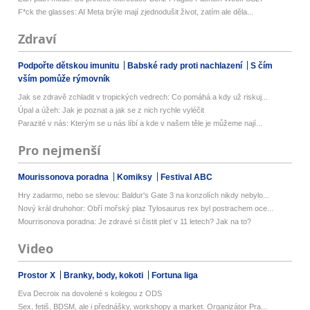
F*ck the glasses: AI Meta brýle mají zjednodušit život, zatím ale děla...
Zdraví
Podpořte dětskou imunitu
Babské rady proti nachlazení
S čím
vším pomůže rýmovník
Jak se zdravě zchladit v tropických vedrech: Co pomáhá a kdy už riskuj...
Úpal a úžeh: Jak je poznat a jak se z nich rychle vyléčit
Parazité v nás: Kterým se u nás líbí a kde v našem těle je můžeme nají...
Pro nejmenší
Mourissonova poradna
Komiksy
Festival ABC
Hry zadarmo, nebo se slevou: Baldur's Gate 3 na konzolích nikdy nebylo...
Nový král druhohor: Obří mořský plaz Tylosaurus rex byl postrachem oce...
Mourrisonova poradna: Je zdravé si čistit pleť v 11 letech? Jak na to?
Video
Prostor X
Branky, body, kokoti
Fortuna liga
Eva Decroix na dovolené s kolegou z ODS
Sex, fetiš, BDSM, ale i přednášky, workshopy a market. Organizátor Pra...