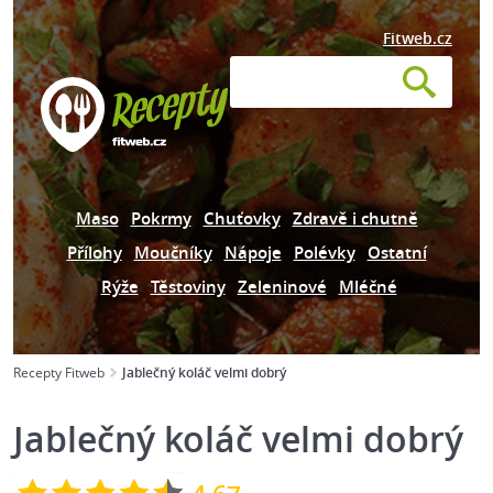
Fitweb.cz
Maso
Pokrmy
Chuťovky
Zdravě i chutně
Přílohy
Moučníky
Nápoje
Polévky
Ostatní
Rýže
Těstoviny
Zeleninové
Mléčné
Recepty Fitweb
Jablečný koláč velmi dobrý
Jablečný koláč velmi dobrý