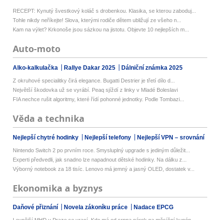
RECEPT: Kynutý švestkový koláč s drobenkou. Klasika, se kterou zaboduj...
Tohle nikdy neříkejte! Slova, kterými rodiče dětem ubližují ze všeho n...
Kam na výlet? Krkonoše jsou sázkou na jistotu. Objevte 10 nejlepších m...
Auto-moto
Alko-kalkulačka
Rallye Dakar 2025
Dálniční známka 2025
Z okruhové specialitky čirá elegance. Bugatti Destrier je třetí dílo d...
Největší škodovka už se vyrábí. Peaq sjíždí z linky v Mladé Boleslavi
FIA nechce rušit algoritmy, které řídí pohonné jednotky. Podle Tombazi...
Věda a technika
Nejlepší chytré hodinky
Nejlepší telefony
Nejlepší VPN – srovnání
Nintendo Switch 2 po prvním roce. Smysluplný upgrade s jediným důležit...
Experti předvedli, jak snadno lze napadnout dětské hodinky. Na dálku z...
Výborný notebook za 18 tisíc. Lenovo má jemný a jasný OLED, dostatek v...
Ekonomika a byznys
Daňové přiznání
Novela zákoníku práce
Nadace EPCG