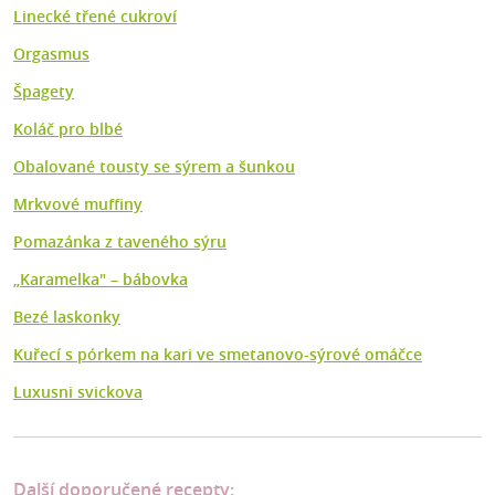
Linecké třené cukroví
Orgasmus
Špagety
Koláč pro blbé
Obalované tousty se sýrem a šunkou
Mrkvové muffiny
Pomazánka z taveného sýru
„Karamelka" – bábovka
Bezé laskonky
Kuřecí s pórkem na kari ve smetanovo-sýrové omáčce
Luxusni svickova
Další doporučené recepty: