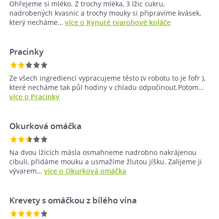
Ohřejeme si mléko. Z trochy mléka, 3 lžic cukru,
nadrobených kvasnic a trochy mouky si připravíme kvásek,
který necháme…
více o Kynuté tvarohové koláče
Pracinky
Ze všech ingrediencí vypracujeme těsto (v robotu to je fofr ),
které necháme tak půl hodiny v chladu odpočinout.Potom…
více o Pracinky
Okurková omáčka
Na dvou lžících másla osmahneme nadrobno nakrájenou
cibuli, přidáme mouku a usmažíme žlutou jíšku. Zalijeme ji
vývarem…
více o Okurková omáčka
Krevety s omáčkou z bílého vína