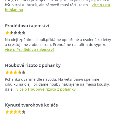
být o trošku hustší, ale zároveň musí téci. Takto…
více o Litá
bublanina
Pradědovo tajemství
Na oleji zpěníme cibuli,přidáme opepřené a osolené kotletky
a orestujeme z obou stran. Přendáme na talíř a do výpeku…
více o Pradědovo tajemství
Houbové rizoto z pohanky
Pohanku uvaříme dle návodu. Na větší pánvi spěníme
cibulku na oleji, přídáme houby nakrájené na menší kousky,
dále…
více o Houbové rizoto z pohanky
Kynuté tvarohové koláče