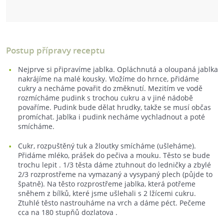
Postup přípravy receptu
Nejprve si připravíme jablka. Opláchnutá a oloupaná jablka
nakrájíme na malé kousky. Vložíme do hrnce, přidáme
cukry a necháme povařit do změknutí. Mezitím ve vodě
rozmícháme pudink s trochou cukru a v jiné nádobě
povaříme. Pudink bude dělat hrudky, takže se musí občas
promíchat. Jablka i pudink necháme vychladnout a poté
smícháme.
Cukr, rozpuštěný tuk a žloutky smícháme (ušleháme).
Přidáme mléko, prášek do pečiva a mouku. Těsto se bude
trochu lepit . 1/3 těsta dáme ztuhnout do ledničky a zbylé
2/3 rozprostřeme na vymazaný a vysypaný plech (půjde to
špatně). Na těsto rozprostřeme jablka, která potřeme
sněhem z bílků, které jsme ušlehali s 2 lžícemi cukru.
Ztuhlé těsto nastrouháme na vrch a dáme péct. Pečeme
cca na 180 stupňů dozlatova .