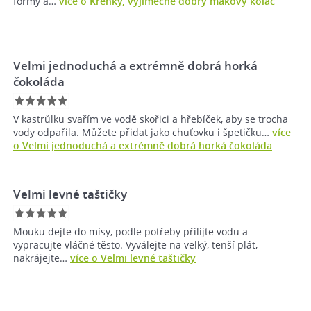
formy a…
více o Křehký, výjimečně dobrý makový koláč
Velmi jednoduchá a extrémně dobrá horká
čokoláda
V kastrůlku svařím ve vodě skořici a hřebíček, aby se trocha
vody odpařila. Můžete přidat jako chuťovku i špetičku…
více
o Velmi jednoduchá a extrémně dobrá horká čokoláda
Velmi levné taštičky
Mouku dejte do mísy, podle potřeby přilijte vodu a
vypracujte vláčné těsto. Vyválejte na velký, tenší plát,
nakrájejte…
více o Velmi levné taštičky