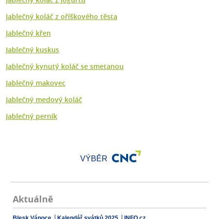
Jablečný koláč z oříškového těsta
Jablečný křen
Jablečný kuskus
Jablečný kynutý koláč se smetanou
Jablečný makovec
Jablečný medový koláč
Jablečný perník
VÝBĚR
Aktuálně
Blesk Vánoce
Kalendář svátků 2025
INFO.cz