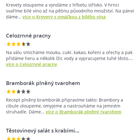
Krevety oloupeme a vyndáme z hřbetu střívko. V hrnci
svaříme bílé víno až na pětinu původního množství. Na pánvi
dáme…
více o Krevety s omáčkou z bílého vína
Celozrnné pracny
Na válu smícháme mouku, cukr, kakao, koření a ořechy a pak
přidáme heru a několik lžic vody a vypracujeme tuhé těsto.…
více o Celozrnné pracny
Bramborák plněný tvarohem
Recept plněný bramborák připravíme takto: Brambory a
cibule oloupeme, omyjeme a nastrouháme na jemném
struhadle. Dáme…
více o Bramborák plněný tvarohem
Těstovinový salát s krabími…