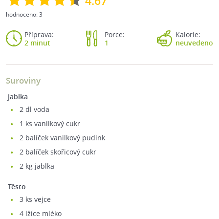
4.67
hodnoceno:
3
Příprava:
Porce:
Kalorie:
2 minut
1
neuvedeno
Suroviny
Jablka
2
dl voda
1
ks vanilkový cukr
2
balíček vanilkový pudink
2
balíček skořicový cukr
2
kg jablka
Těsto
3
ks vejce
4
lžíce mléko