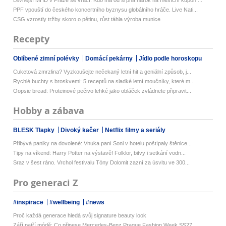
Levnější MHD v Praze se vrací. Kdo má od srpna nárok na měsíční kupón ...
PPF vpouští do českého koncertního byznysu globálního hráče. Live Nati...
CSG vzrostly tržby skoro o pětinu, růst táhla výroba munice
Recepty
Oblíbené zimní polévky
Domácí pekárny
Jídlo podle horoskopu
Cuketová zmrzlina? Vyzkoušejte nečekaný letní hit a geniální způsob, j...
Rychlé buchty s broskvemi: 5 receptů na sladké letní moučníky, které m...
Oopsie bread: Proteinové pečivo lehké jako obláček zvládnete připravit...
Hobby a zábava
BLESK Tlapky
Divoký kačer
Netflix filmy a seriály
Přibývá paniky na dovolené: Vnuka paní Soni v hotelu poštípaly štěnice...
Tipy na víkend: Harry Potter na výstavě! Folklor, bitvy i setkání vodn...
Sraz v šest ráno. Vrchol festivalu Tóny Dolomit zazní za úsvitu ve 300...
Pro generaci Z
#inspirace
#wellbeing
#news
Proč každá generace hledá svůj signature beauty look
Září patří módě: Co přinese Mercedes-Benz Prague Fashion Week SS27