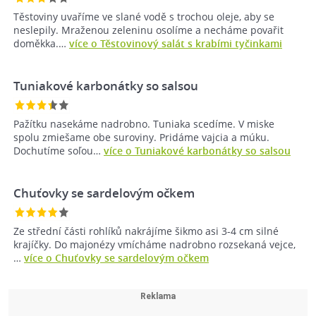
Těstoviny uvaříme ve slané vodě s trochou oleje, aby se
neslepily. Mraženou zeleninu osolíme a necháme povařit
doměkka.…
více o Těstovinový salát s krabími tyčinkami
Tuniakové karbonátky so salsou
Pažítku nasekáme nadrobno. Tuniaka scedíme. V miske
spolu zmiešame obe suroviny. Pridáme vajcia a múku.
Dochutíme soľou…
více o Tuniakové karbonátky so salsou
Chuťovky se sardelovým očkem
Ze střední části rohlíků nakrájíme šikmo asi 3-4 cm silné
krajíčky. Do majonézy vmícháme nadrobno rozsekaná vejce,
…
více o Chuťovky se sardelovým očkem