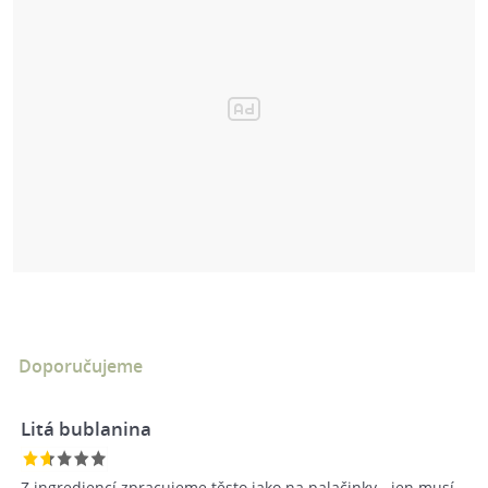
Doporučujeme
Litá bublanina
Z ingrediencí zpracujeme těsto jako na palačinky - jen musí