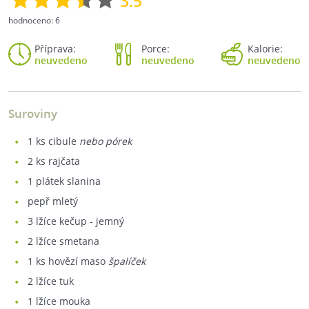
3.5
hodnoceno:
6
Příprava:
Porce:
Kalorie:
neuvedeno
neuvedeno
neuvedeno
Suroviny
1
ks cibule
nebo pórek
2
ks rajčata
1
plátek slanina
pepř mletý
3
lžíce kečup - jemný
2
lžíce smetana
1
ks hovězí maso
špalíček
2
lžíce tuk
1
lžíce mouka