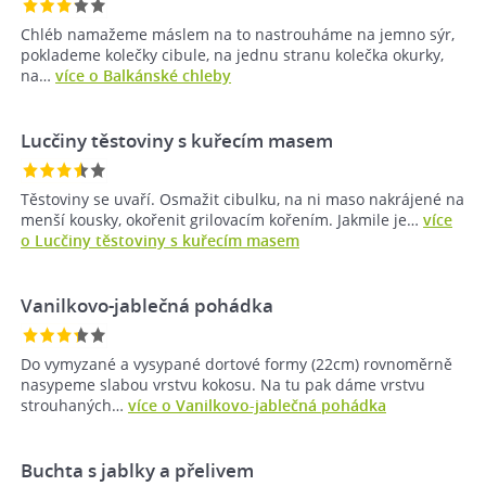
Chléb namažeme máslem na to nastrouháme na jemno sýr,
poklademe kolečky cibule, na jednu stranu kolečka okurky,
na…
více o Balkánské chleby
Lucčiny těstoviny s kuřecím masem
Těstoviny se uvaří. Osmažit cibulku, na ni maso nakrájené na
menší kousky, okořenit grilovacím kořením. Jakmile je…
více
o Lucčiny těstoviny s kuřecím masem
Vanilkovo-jablečná pohádka
Do vymyzané a vysypané dortové formy (22cm) rovnoměrně
nasypeme slabou vrstvu kokosu. Na tu pak dáme vrstvu
strouhaných…
více o Vanilkovo-jablečná pohádka
Buchta s jablky a přelivem