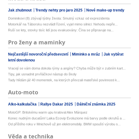
Jak zhubnout
Trendy nehty pro jaro 2025
Nové make-up trendy
Dominikovi (8) zbývají týdny života: Smutný vzkaz od exprezidenta
Motorkář na Táborsku nezvládl řízení, vyjel mimo silnici: Nehodu nepře...
Ruší se lety, stovky tisíc lidí jsou evakuovány: Čína se připravuje na...
Pro ženy a maminky
Nejčastější novoroční předsevzetí
Miminko a mráz
Jak vybírat
letní dovolenou
Vracejí se vám doma dokola rýmy a angíny? Chyba může být v zubním kart...
Tipy, jak usnadnit prvňáčkovi nástup do školy
Tady hlídám já! 40 momentek, na kterých převzali mateřské povinnosti k...
Auto-moto
Alko-kalkulačka
Rallye Dakar 2025
Dálniční známka 2025
MotoGP: Britskému warm upu kraloval Alex Márquez
Konec nudným ducatům! Laika Ecovip Evoluzione má barvy podle okruhů a ...
Od příštího roku v Mnichově už jen elektromobily. BMW spouští výrobu s...
Věda a technika