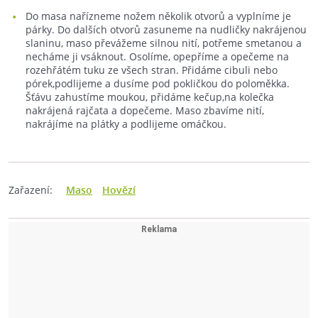
Do masa nařízneme nožem několik otvorů a vyplníme je
párky. Do dalších otvorů zasuneme na nudličky nakrájenou
slaninu, maso převážeme silnou nití, potřeme smetanou a
necháme ji vsáknout. Osolíme, opepříme a opečeme na
rozehřátém tuku ze všech stran. Přidáme cibuli nebo
pórek,podlijeme a dusíme pod pokličkou do poloměkka.
Šťávu zahustíme moukou, přidáme kečup,na kolečka
nakrájená rajčata a dopečeme. Maso zbavíme nití,
nakrájíme na plátky a podlijeme omáčkou.
Zařazení:
Maso
Hovězí