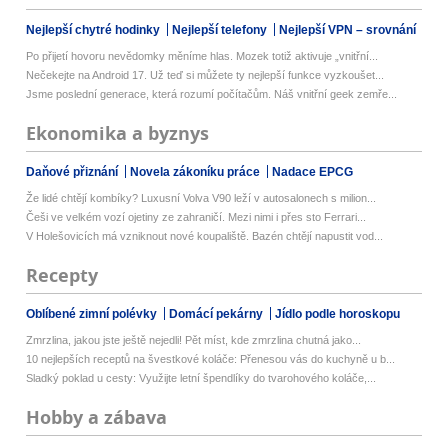
Nejlepší chytré hodinky
Nejlepší telefony
Nejlepší VPN – srovnání
Po přijetí hovoru nevědomky měníme hlas. Mozek totiž aktivuje „vnitřní...
Nečekejte na Android 17. Už teď si můžete ty nejlepší funkce vyzkoušet...
Jsme poslední generace, která rozumí počítačům. Náš vnitřní geek zemře...
Ekonomika a byznys
Daňové přiznání
Novela zákoníku práce
Nadace EPCG
Že lidé chtějí kombíky? Luxusní Volva V90 leží v autosalonech s milion...
Češi ve velkém vozí ojetiny ze zahraničí. Mezi nimi i přes sto Ferrari...
V Holešovicích má vzniknout nové koupaliště. Bazén chtějí napustit vod...
Recepty
Oblíbené zimní polévky
Domácí pekárny
Jídlo podle horoskopu
Zmrzlina, jakou jste ještě nejedli! Pět míst, kde zmrzlina chutná jako...
10 nejlepších receptů na švestkové koláče: Přenesou vás do kuchyně u b...
Sladký poklad u cesty: Využijte letní špendlíky do tvarohového koláče,...
Hobby a zábava