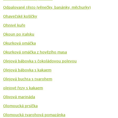
Odpalované těsto (věnečky, banánky, měchurky)
Ohavečské košíčky
Ohnivé kuře
Okoun po italsku
Okurková omáčka
Okurková omáčka z hovězího masa
Olejová bábovka s čokoládovou polevou
Olejová bábovka s kakaem
Olejová buchta s tvarohem
olejové řezy s kakaem
Olivová marináda
Olomoucká prsíčka
Olomoucká tvarohová pomazánka