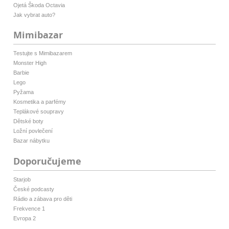
Ojetá Škoda Octavia
Jak vybrat auto?
Mimibazar
Testujte s Mimibazarem
Monster High
Barbie
Lego
Pyžama
Kosmetika a parfémy
Teplákové soupravy
Dětské boty
Ložní povlečení
Bazar nábytku
Doporučujeme
Starjob
České podcasty
Rádio a zábava pro děti
Frekvence 1
Evropa 2