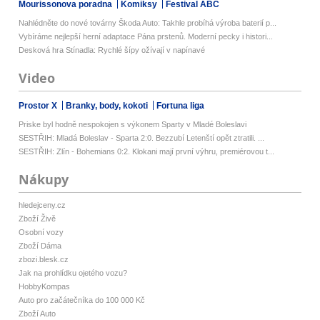
Mourissonova poradna
Komiksy
Festival ABC
Nahlédněte do nové továrny Škoda Auto: Takhle probíhá výroba baterií p...
Vybíráme nejlepší herní adaptace Pána prstenů. Moderní pecky i histori...
Desková hra Stínadla: Rychlé šípy ožívají v napínavé
Video
Prostor X
Branky, body, kokoti
Fortuna liga
Priske byl hodně nespokojen s výkonem Sparty v Mladé Boleslavi
SESTŘIH: Mladá Boleslav - Sparta 2:0. Bezzubí Letenští opět ztratili. ...
SESTŘIH: Zlín - Bohemians 0:2. Klokani mají první výhru, premiérovou t...
Nákupy
hledejceny.cz
Zboží Živě
Osobní vozy
Zboží Dáma
zbozi.blesk.cz
Jak na prohlídku ojetého vozu?
HobbyKompas
Auto pro začátečníka do 100 000 Kč
Zboží Auto