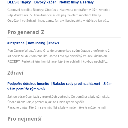
BLESK Tlapky
Divoký kačer
Netflix filmy a seriály
Cestovní horečka šlechty: Chuďas z Klatovska otrokářem v Jižní Americe
Filip Vondrášek: V Jižní Americe si lidé plují životem mnohem lehčeji,...
Osvěžení ve Schladmingu: Lamy, ferraty i koulovačka v létě jsou jen pá...
Pro generaci Z
#inspirace
#wellbeing
#news
Pop Culture Wrap: Ariana Grande promluvila o svém ústupu z veřejného ž...
Alt news: MGK v tom zas lítá, Jared Leto byl obviněný ze sexuálního ob...
RECEPT: Perfektní letní kombinace, které tě zchladí, i kdybys nechtěl*...
Zdraví
Podpořte dětskou imunitu
Babské rady proti nachlazení
S čím
vším pomůže rýmovník
Jak se zdravě zchladit v tropických vedrech: Co pomáhá a kdy už riskuj...
Úpal a úžeh: Jak je poznat a jak se z nich rychle vyléčit
Parazité v nás: Kterým se u nás líbí a kde v našem těle je můžeme nají...
Pro nejmenší