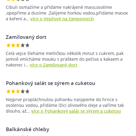
Cibuli osmažíme a přidáme nakrájené maso,osolíme
,opepříme a dusíme .Zalijeme horkou vodou,přidáme masox
a koření a…
více o Vepřové na žampionech
Zamilovaný dort
Celá vejce šleháme metličkou několik minut s cukrem, pak
jemně vmícháme mouku s práškem do pečiva a kakaem a
nakonec i…
více o Zamilovaný dort
Pohankový salát se sýrem a cuketou
Nejprve propláchnutou pohanku nasypeme do hrnce s
osolenou vodou, přidáme lžíci olivového oleje a vaříme tak
dlouho, až…
více o Pohankový salát se sýrem a cuketou
Balkánské chleby