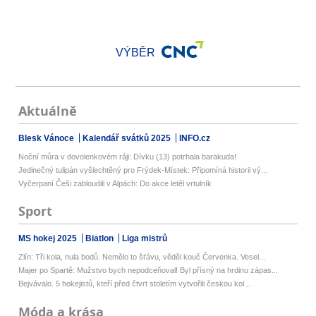
VÝBĚR
Aktuálně
Blesk Vánoce
Kalendář svátků 2025
INFO.cz
Noční můra v dovolenkovém ráji: Dívku (13) potrhala barakuda!
Jedinečný tulipán vyšlechtěný pro Frýdek-Místek: Připomíná historii vý...
Vyčerpaní Češi zabloudili v Alpách: Do akce letěl vrtulník
Sport
MS hokej 2025
Biatlon
Liga mistrů
Zlín: Tři kola, nula bodů. Nemělo to šťávu, věděl kouč Červenka. Vesel...
Majer po Spartě: Mužstvo bych nepodceňoval! Byl přísný na hrdinu zápas...
Bejvávalo. 5 hokejistů, kteří před čtvrt stoletím vytvořili českou kol...
Móda a krása