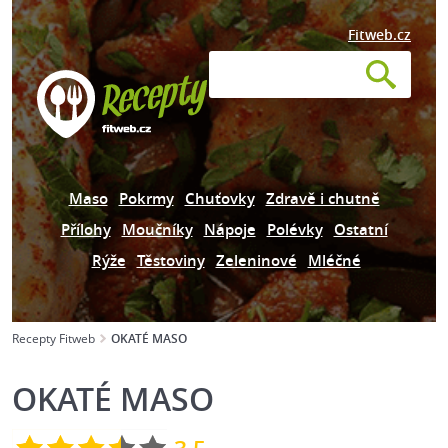
Fitweb.cz
Maso
Pokrmy
Chuťovky
Zdravě i chutně
Přílohy
Moučníky
Nápoje
Polévky
Ostatní
Rýže
Těstoviny
Zeleninové
Mléčné
Recepty Fitweb
OKATÉ MASO
OKATÉ MASO