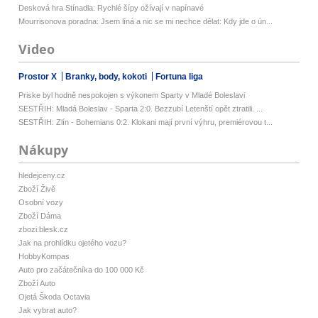
Desková hra Stínadla: Rychlé šípy ožívají v napínavé
Mourrisonova poradna: Jsem líná a nic se mi nechce dělat: Kdy jde o ún...
Video
Prostor X
Branky, body, kokoti
Fortuna liga
Priske byl hodně nespokojen s výkonem Sparty v Mladé Boleslavi
SESTŘIH: Mladá Boleslav - Sparta 2:0. Bezzubí Letenští opět ztratili. ...
SESTŘIH: Zlín - Bohemians 0:2. Klokani mají první výhru, premiérovou t...
Nákupy
hledejceny.cz
Zboží Živě
Osobní vozy
Zboží Dáma
zbozi.blesk.cz
Jak na prohlídku ojetého vozu?
HobbyKompas
Auto pro začátečníka do 100 000 Kč
Zboží Auto
Ojetá Škoda Octavia
Jak vybrat auto?