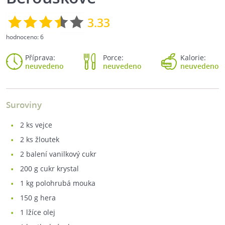
3.33
hodnoceno:
6
Příprava:
Porce:
Kalorie:
neuvedeno
neuvedeno
neuvedeno
Suroviny
2
ks vejce
2
ks žloutek
2
balení vanilkový cukr
200
g cukr krystal
1
kg polohrubá mouka
150
g hera
1
lžíce olej