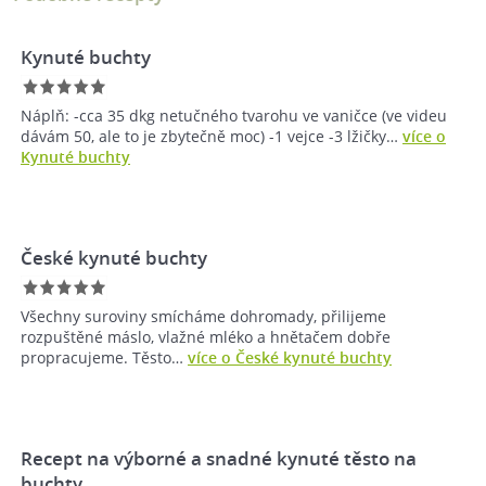
Kynuté buchty
Náplň: -cca 35 dkg netučného tvarohu ve vaničce (ve videu
dávám 50, ale to je zbytečně moc) -1 vejce -3 lžičky…
více o
Kynuté buchty
České kynuté buchty
Všechny suroviny smícháme dohromady, přilijeme
rozpuštěné máslo, vlažné mléko a hnětačem dobře
propracujeme. Těsto…
více o České kynuté buchty
Recept na výborné a snadné kynuté těsto na
buchty…