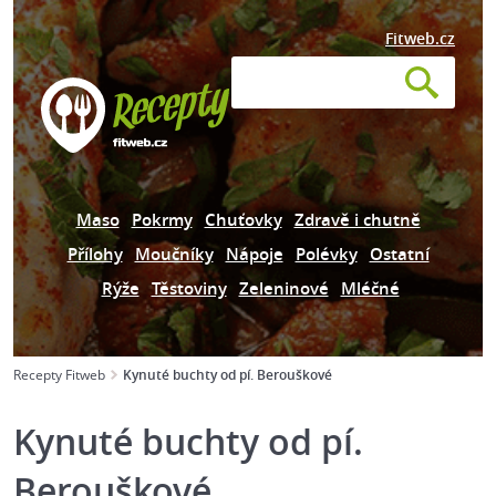
Fitweb.cz
Maso
Pokrmy
Chuťovky
Zdravě i chutně
Přílohy
Moučníky
Nápoje
Polévky
Ostatní
Rýže
Těstoviny
Zeleninové
Mléčné
Recepty Fitweb
Kynuté buchty od pí. Berouškové
Kynuté buchty od pí.
Berouškové