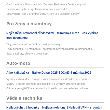
Čapí tragédie v Bohuslavicích: Bohdan, Radovan a Amálka uhynuli
Pawlowské ujely nervy: Halina nařčena z podvodu!
Vlna veder: Proč víc umírají ženy? Není to o „slabším pohlaví“
Pro ženy a maminky
Nejčastější novoroční předsevzetí
Miminko a mráz
Jak vybírat
letní dovolenou
Tipy, jak usnadnit prvňáčkovi nástup do školy
Tady hlídám já! 40 momentek, na kterých převzali mateřské povinnosti k...
Salát s rajčaty, ořechy a dresinkem
Auto-moto
Alko-kalkulačka
Rallye Dakar 2025
Dálniční známka 2025
Výhřev, čidla a stačí, říká průzkum. Pokročilá elektronika není priori...
MotoGP: Martin proměnil pole position ve výhru v britském sprintu
Câmara se vyjádřil ke spekulacím, které ho pojí se sedačkou u Haasu
Věda a technika
Nejlepší chytré hodinky
Nejlepší telefony
Nejlepší VPN – srovnání