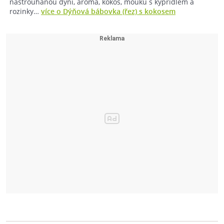
nastrouhanou dýni, aroma, kokos, mouku s kypřidlem a
rozinky…
více o Dýňová bábovka (řez) s kokosem