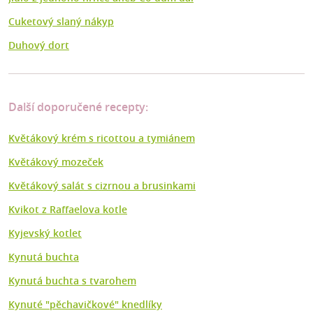
Cuketový slaný nákyp
Duhový dort
Další doporučené recepty:
Květákový krém s ricottou a tymiánem
Květákový mozeček
Květákový salát s cizrnou a brusinkami
Kvikot z Raffaelova kotle
Kyjevský kotlet
Kynutá buchta
Kynutá buchta s tvarohem
Kynuté "pěchavičkové" knedlíky