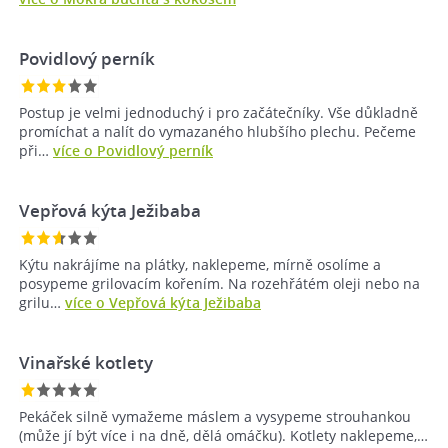
Povidlový perník
Postup je velmi jednoduchý i pro začátečníky. Vše důkladně
promíchat a nalít do vymazaného hlubšího plechu. Pečeme
při…
více o Povidlový perník
Vepřová kýta Ježibaba
Kýtu nakrájíme na plátky, naklepeme, mírně osolíme a
posypeme grilovacím kořením. Na rozehřátém oleji nebo na
grilu…
více o Vepřová kýta Ježibaba
Vinařské kotlety
Pekáček silně vymažeme máslem a vysypeme strouhankou
(může jí být více i na dně, dělá omáčku). Kotlety naklepeme,…