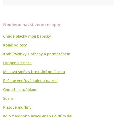
Nedávno navštívené recepty:
Chudé placky mojí babičky
Koláč od tety
Krabí tyčinky s ořechy a parmazánem
Utopenci z pece
Masová směs s brokolicí po čínsku
Pečené vepřové koleno na zelí
Gnocchi s tuňákem
Sushi
Pizzové muffiny
Jídlo z jednoho hrnce aneb Co dům dal