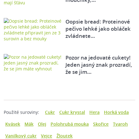
Oopsie bread: Proteinové
pečivo lehké jako obláček
zvládnete…
Pozor na jedovaté cukety!
Jeden jasný znak prozradí,
že se jim…
Použité suroviny:
Cukr
Cukr krystal
Hera
Horká voda
Kvásek
Mák
Olej
Polohrubá mouka
Skořice
Tvaroh
Vanilkový cukr
Vejce
Žloutek