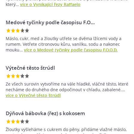
který…
více o Vynikající řezy Raffaelo
Medové tyčinky podle časopisu F.O…
Máslo, cukr, med a žloutky utřete se dvěma lžícemi vody a
rumem. Vetřete citronovou kůru, vanilku, sodu a nakonec
mouku…
více o Medové tyčinky podle časopisu F.O.O.D.
Výtečné těsto štrúdl
Ze všech surovin vytvoříme na vále hladké, vláčné těsto, které
necháme do druhého dne odpočinout v chladu, zabalené.…
více o Výtečné těsto štrúdl
Dýňová bábovka (řez) s kokosem
Žloutky vyšleháme s cukrem do pěny, přidáme vlažné máslo,