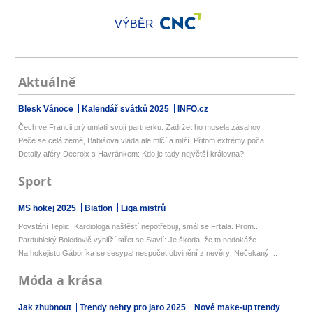
VÝBĚR
Aktuálně
Blesk Vánoce
Kalendář svátků 2025
INFO.cz
Čech ve Francii prý umlátil svojí partnerku: Zadržet ho musela zásahov...
Peče se celá země, Babišova vláda ale mlčí a mlží. Přitom extrémy poča...
Detaily aféry Decroix s Havránkem: Kdo je tady největší královna?
Sport
MS hokej 2025
Biatlon
Liga mistrů
Povstání Teplic: Kardiologa naštěstí nepotřebuji, smál se Frťala. Prom...
Pardubický Boledovič vyhlíží střet se Slavií: Je škoda, že to nedokáže...
Na hokejistu Gáboríka se sesypal nespočet obvinění z nevěry: Nečekaný ...
Móda a krása
Jak zhubnout
Trendy nehty pro jaro 2025
Nové make-up trendy