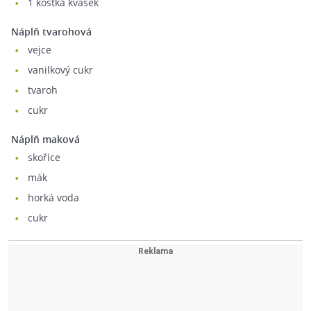
1
kostka kvásek
Náplň tvarohová
vejce
vanilkový cukr
tvaroh
cukr
Náplň maková
skořice
mák
horká voda
cukr