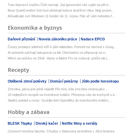
Tuto dopravní značku Češi neznají. Její ignorování vás vyjde na pět ti...
Bose QuietComfort 2nd Gen přebírají funkce dražších Ultra. Mají prosto...
Aktualizujte své Windows 11 Insider do 11. srpna. Pak už vám nebudou f...
Ekonomika a byznys
Daňové přiznání
Novela zákoníku práce
Nadace EPCG
Český prodejce telefonů míří k pěti miliardám. Pomohl mu obchod s Goog...
AI asistenti začínají nakupovat za lidi. Obchodníci se připravují na n...
Měsíc po požáru ve Zlíně. Vasky a Alpine Pro se zotavují, potíže ale j...
Recepty
Oblíbené zimní polévky
Domácí pekárny
Jídlo podle horoskopu
Zmrzlina, jakou jste ještě nejedli! Pět míst, kde zmrzlina chutná jako...
10 nejlepších receptů na švestkové koláče: Přenesou vás do kuchyně u b...
Sladký poklad u cesty: Využijte letní špendlíky do tvarohového koláče,...
Hobby a zábava
BLESK Tlapky
Divoký kačer
Netflix filmy a seriály
Cestovní horečka šlechty: Chuďas z Klatovska otrokářem v Jižní Americe