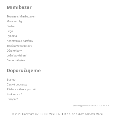
Mimibazar
Testujte s Mimibazarem
Monster High
Barbie
Lego
Pyžama
Kosmetika a parfémy
Teplákové soupravy
Dětské boty
Ložní povlečení
Bazar nábytku
Doporučujeme
Starjob
České podcasty
Rádio a zábava pro děti
Frekvence 1
Evropa 2
patička vygenerovaná: 07:40:17 09.08.2026
© 2026 Copyright
CZECH NEWS CENTER a.s.
se sídlem náměstí Marie