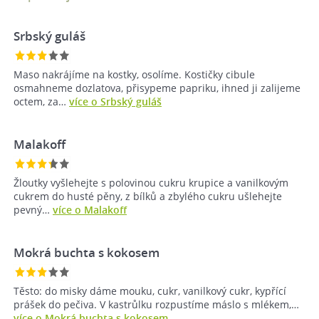
Srbský guláš
Maso nakrájíme na kostky, osolíme. Kostičky cibule
osmahneme dozlatova, přisypeme papriku, ihned ji zalijeme
octem, za…
více o Srbský guláš
Malakoff
Žloutky vyšlehejte s polovinou cukru krupice a vanilkovým
cukrem do husté pěny, z bílků a zbylého cukru ušlehejte
pevný…
více o Malakoff
Mokrá buchta s kokosem
Těsto: do misky dáme mouku, cukr, vanilkový cukr, kypřící
prášek do pečiva. V kastrůlku rozpustíme máslo s mlékem,…
více o Mokrá buchta s kokosem