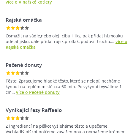
více o Vinařské kotlety
Rajská omáčka
Osmažit na sádle,nebo oleji cibuli 1ks, pak přidat hl.mouku
udělat jíšku, dále přidat rajsk.protlak, podusit trochu,…
více o
Rajská omáčka
Pečené donuty
Těsto: Zpracujeme hladké těsto, které se nelepí, necháme
kynout na teplém místě cca 60 min. Po vykynutí vyválíme 1
cm…
více o Pečené donuty
Vynikající řezy Raffaelo
Z ingrediencí na piškot vyšleháme těsto a upečeme.
Vychladlý piškot potřeme zavařeninou a pomažeme krémem,