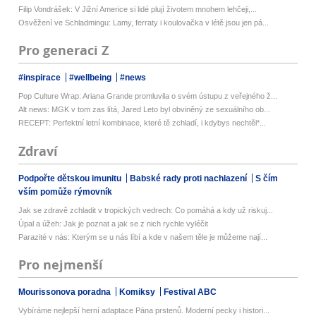
Filip Vondrášek: V Jižní Americe si lidé plují životem mnohem lehčeji,...
Osvěžení ve Schladmingu: Lamy, ferraty i koulovačka v létě jsou jen pá...
Pro generaci Z
#inspirace
#wellbeing
#news
Pop Culture Wrap: Ariana Grande promluvila o svém ústupu z veřejného ž...
Alt news: MGK v tom zas lítá, Jared Leto byl obviněný ze sexuálního ob...
RECEPT: Perfektní letní kombinace, které tě zchladí, i kdybys nechtěl*...
Zdraví
Podpořte dětskou imunitu
Babské rady proti nachlazení
S čím
vším pomůže rýmovník
Jak se zdravě zchladit v tropických vedrech: Co pomáhá a kdy už riskuj...
Úpal a úžeh: Jak je poznat a jak se z nich rychle vyléčit
Parazité v nás: Kterým se u nás líbí a kde v našem těle je můžeme nají...
Pro nejmenší
Mourissonova poradna
Komiksy
Festival ABC
Vybíráme nejlepší herní adaptace Pána prstenů. Moderní pecky i histori...