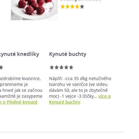
kynuté knedlíky
Kynuté buchty
ozdrobíme kvasnice,
Náplň: -cca 35 dkg netučného
 promneme je
tvarohu ve vaničce (ve videu
a hned jak se začnou
dávám 50, ale to je zbytečně
okamžitě je zasypeme
moc) -1 vejce -3 lžičky…
více o
e o Plněné kynuté
Kynuté buchty