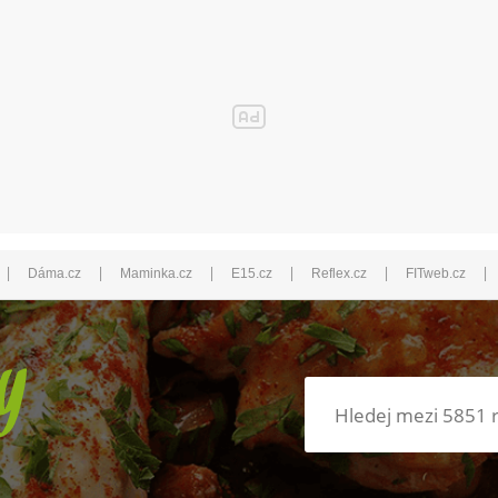
|
|
|
|
|
|
Dáma.cz
Maminka.cz
E15.cz
Reflex.cz
FITweb.cz