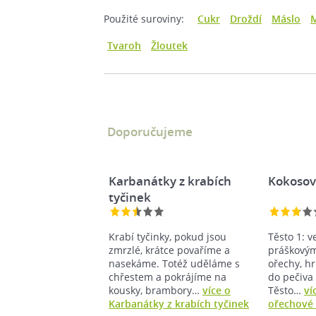
Použité suroviny:
Cukr
Droždí
Máslo
Tvaroh
Žloutek
Doporučujeme
Karbanátky z krabích
Kokosov
tyčinek
Krabí tyčinky, pokud jsou
Těsto 1: v
zmrzlé, krátce povaříme a
práškový
nasekáme. Totéž uděláme s
ořechy, h
chřestem a pokrájíme na
do pečiva
kousky, brambory…
více o
Těsto…
ví
Karbanátky z krabích tyčinek
ořechové 