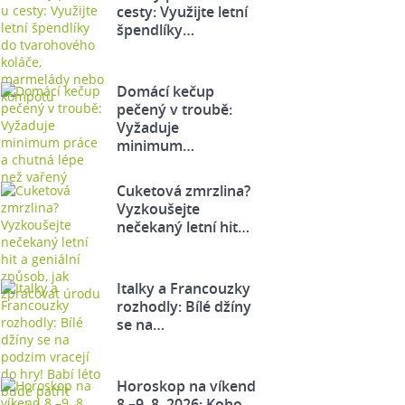
cesty: Využijte letní
špendlíky…
Domácí kečup
pečený v troubě:
Vyžaduje
minimum…
Cuketová zmrzlina?
Vyzkoušejte
nečekaný letní hit…
Italky a Francouzky
rozhodly: Bílé džíny
se na…
Horoskop na víkend
8.–9. 8. 2026: Koho