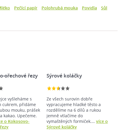
Mléko
Pečící papír
Polohrubá mouka
Povidla
Sůl
o-ořechové řezy
Sýrové koláčky
ejce vyšleháme s
Ze všech surovin dobře
m cukrem, přidáme
vypracujeme hladké těsto a
rubou mouku, prášek
rozdělíme na 6 dílů a rukou
 a kakao. Upečeme.
jemně vtlačíme do
ce o Kokosovo-
vymaštěných formiček.…
více o
řezy
Sýrové koláčky