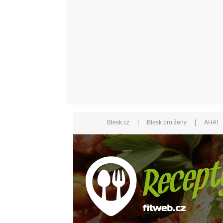
|
|
Blesk.cz
Blesk pro ženy
AHA!