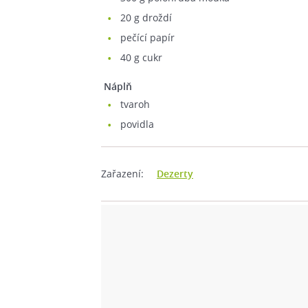
20
g droždí
pečící papír
40
g cukr
Náplň
tvaroh
povidla
Zařazení:
Dezerty