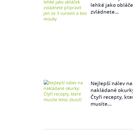
lehké jako obláč
zvládnete…
Nejlepší nálev na
nakládané okurk
Čtyři recepty, kte
musíte…