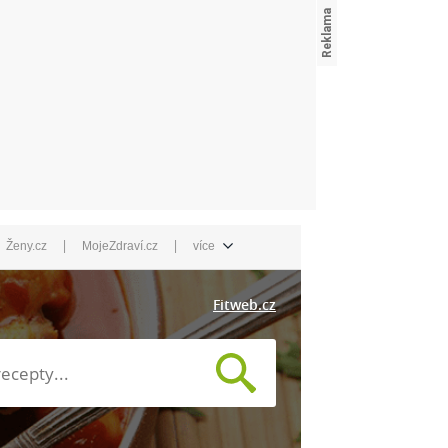
|
|
Ženy.cz
MojeZdraví.cz
více
Fitweb.cz