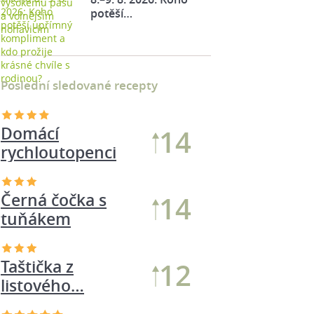
potěší…
Poslední sledované recepty
Domácí
14
rychloutopenci
Černá čočka s
14
tuňákem
Taštička z
12
listového…