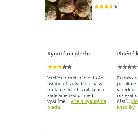
Kynuté na plechu
Plněné 
V mléce rozmícháme droždí,
Do mísy r
ostatní přísady dáme na vál,
posolíme,
přidáme droždí s mlékem a
vařečkou 
zaděláme těsto. Ihned
roztékat 
vyválíme,…
více o Kynuté na
částí…
víc
plechu
knedlíky