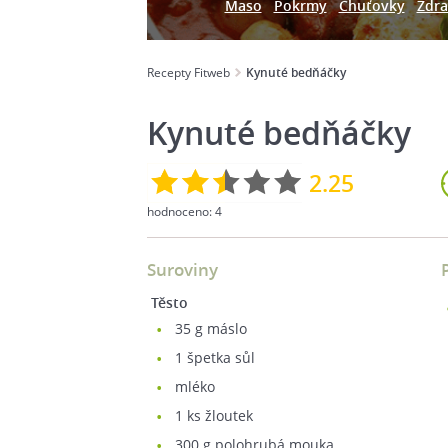
Maso
Pokrmy
Chuťovky
Zdra
Recepty Fitweb
Kynuté bedňáčky
Kynuté bedňáčky
2.25
hodnoceno:
4
Suroviny
Těsto
35
g máslo
1
špetka sůl
mléko
1
ks žloutek
300
g polohrubá mouka