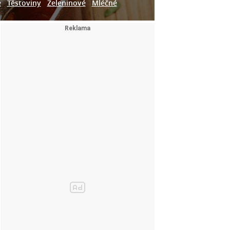
e
Těstoviny
Zeleninové
Mléčné