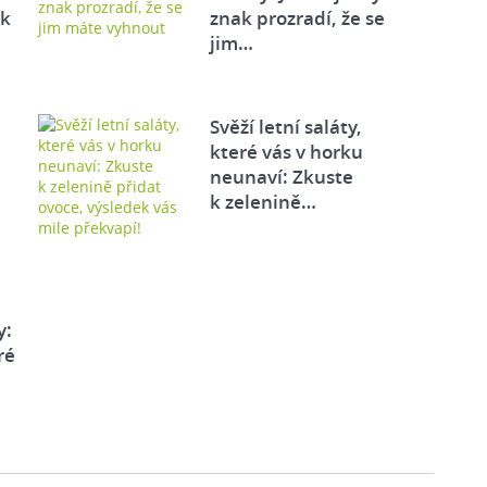
ek
znak prozradí, že se
jim…
Svěží letní saláty,
které vás v horku
neunaví: Zkuste
k zelenině…
y:
ré