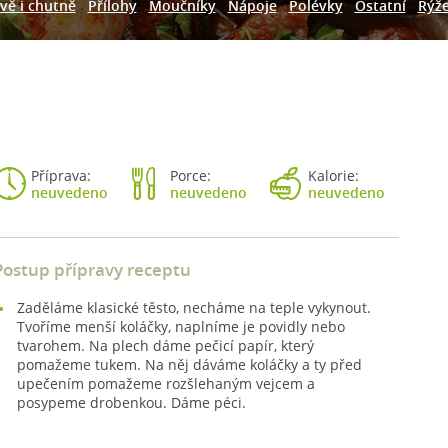
vě i chutně
Přílohy
Moučníky
Nápoje
Polévky
Ostatní
Rýž
Příprava:
Porce:
Kalorie:
neuvedeno
neuvedeno
neuvedeno
Postup přípravy receptu
Zaděláme klasické těsto, necháme na teple vykynout.
Tvoříme menší koláčky, naplníme je povidly nebo
tvarohem. Na plech dáme pečicí papír, který
pomažeme tukem. Na něj dáváme koláčky a ty před
upečením pomažeme rozšlehaným vejcem a
posypeme drobenkou. Dáme péci.