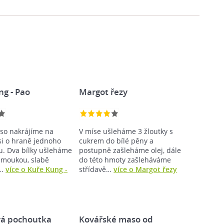
ng - Pao
Margot řezy
so nakrájíme na
V míse ušleháme 3 žloutky s
si o hraně jednoho
cukrem do bílé pěny a
u. Dva bílky ušleháme
postupně zašleháme olej, dále
 moukou, slabě
do této hmoty zašleháváme
a…
více o Kuře Kung -
střídavě…
více o Margot řezy
á pochoutka
Kovářské maso od