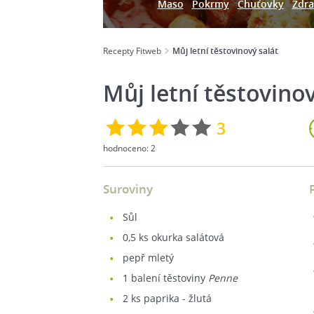
Maso
Pokrmy
Chuťovky
Zdra
Recepty Fitweb
Můj letní těstovinový salát
Můj letní těstovinov
3
hodnoceno:
2
Suroviny
sůl
0,5
ks okurka salátová
pepř mletý
1
balení těstoviny
Penne
2
ks paprika - žlutá