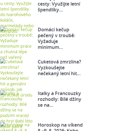
cesty: Využijte letní
špendlíky…
Domácí kečup
pečený v troubě:
Vyžaduje
minimum…
Cuketová zmrzlina?
Vyzkoušejte
nečekaný letní hit…
Italky a Francouzky
rozhodly: Bílé džíny
se na…
Horoskop na víkend
8.–9. 8. 2026: Koho