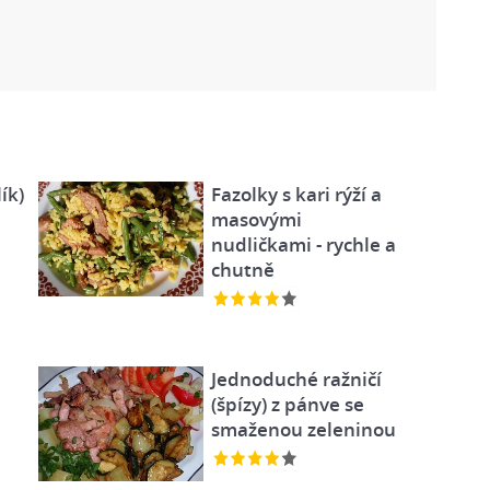
ík)
Fazolky s kari rýží a
masovými
nudličkami - rychle a
chutně
Jednoduché ražničí
(špízy) z pánve se
smaženou zeleninou