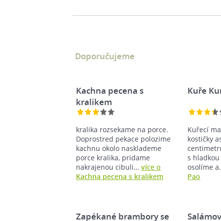
Doporučujeme
Kachna pecena s
Kuře Ku
kralikem
kralika rozsekame na porce.
Kuřecí ma
Doprostred pekace polozime
kostičky a
kachnu okolo nasklademe
centimetr
porce kralika, pridame
s hladkou
nakrajenou cibuli…
více o
osolíme 
Kachna pecena s kralikem
Pao
Zapékané brambory se
Salámov