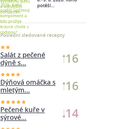
potěší…
Poslední sledované recepty
Salát z pečené
16
dýně s…
Dýňová omáčka s
16
mletým…
Pečené kuře v
14
sýrové…