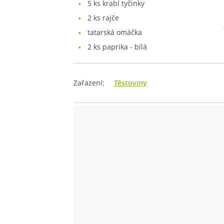
5
ks krabí tyčinky
2
ks rajče
tatarská omáčka
2
ks paprika - bílá
Zařazení:
Těstoviny