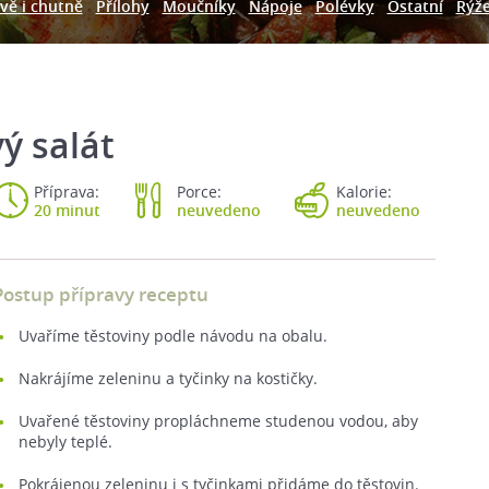
vě i chutně
Přílohy
Moučníky
Nápoje
Polévky
Ostatní
Rýž
ý salát
Příprava:
Porce:
Kalorie:
20 minut
neuvedeno
neuvedeno
Postup přípravy receptu
Uvaříme těstoviny podle návodu na obalu.
Nakrájíme zeleninu a tyčinky na kostičky.
Uvařené těstoviny propláchneme studenou vodou, aby
nebyly teplé.
Pokrájenou zeleninu i s tyčinkami přidáme do těstovin.