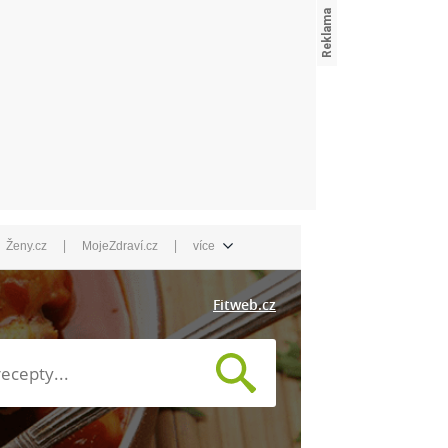
|
|
Ženy.cz
MojeZdraví.cz
více
Fitweb.cz