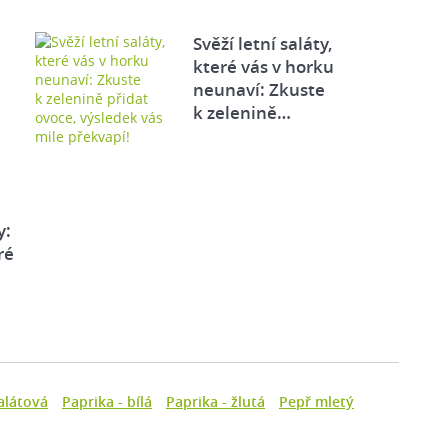
Svěží letní saláty,
které vás v horku
neunaví: Zkuste
k zelenině…
y:
ré
alátová
Paprika - bílá
Paprika - žlutá
Pepř mletý