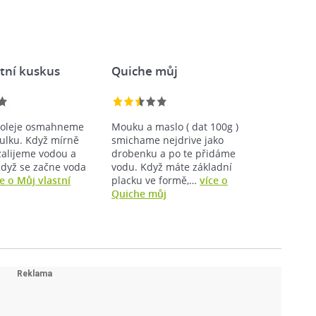
stní kuskus
Quiche můj
 oleje osmahneme
Mouku a maslo ( dat 100g )
bulku. Když mírně
smichame nejdrive jako
zalijeme vodou a
drobenku a po te přidáme
Když se začne voda
vodu. Když máte základní
ce o Můj vlastní
placku ve formě,…
více o
Quiche můj