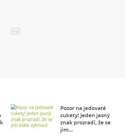
Pozor na jedovaté
o
cukety! Jeden jasný
ek
znak prozradí, že se
jim…