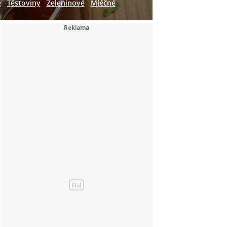
e
Těstoviny
Zeleninové
Mléčné