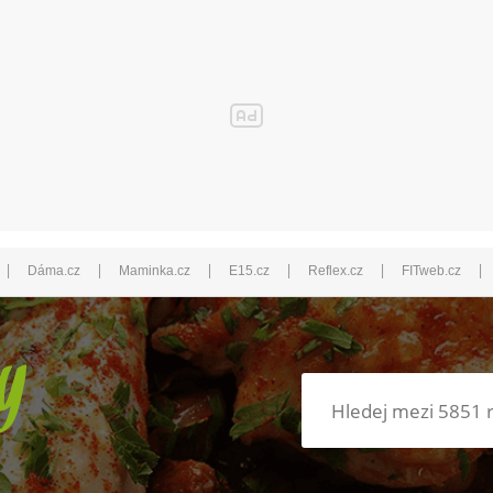
|
|
|
|
|
|
Dáma.cz
Maminka.cz
E15.cz
Reflex.cz
FITweb.cz