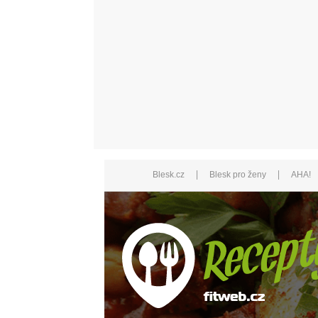
|
|
Blesk.cz
Blesk pro ženy
AHA!