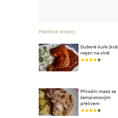
Podobné recepty
Dušené kuře (král
nejen na víně
Přírodní maso se
žampionovým
přelivem