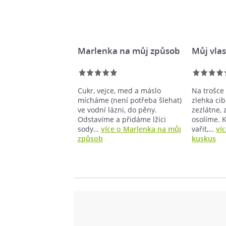
Marlenka na můj způsob
Můj vla
Cukr, vejce, med a máslo
Na trošce
mícháme (není potřeba šlehat)
zlehka ci
ve vodní lázni, do pěny.
zezlátne, 
Odstavíme a přidáme lžíci
osolíme. 
sody…
více o Marlenka na můj
vařit,…
ví
způsob
kuskus