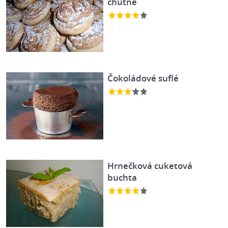
chutně
Čokoládové suflé
Hrnečková cuketová
buchta