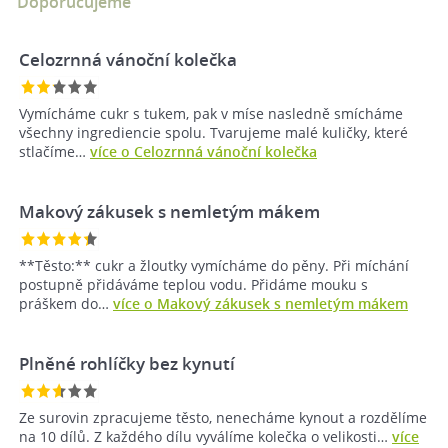
Doporučujeme
Celozrnná vánoční kolečka
Vymícháme cukr s tukem, pak v míse nasledně smícháme
všechny ingrediencie spolu. Tvarujeme malé kuličky, které
stlačíme…
více o Celozrnná vánoční kolečka
Makový zákusek s nemletým mákem
**Těsto:** cukr a žloutky vymícháme do pěny. Při míchání
postupně přidáváme teplou vodu. Přidáme mouku s
práškem do…
více o Makový zákusek s nemletým mákem
Plněné rohlíčky bez kynutí
Ze surovin zpracujeme těsto, nenecháme kynout a rozdělíme
na 10 dílů. Z každého dílu vyválíme kolečka o velikosti…
více