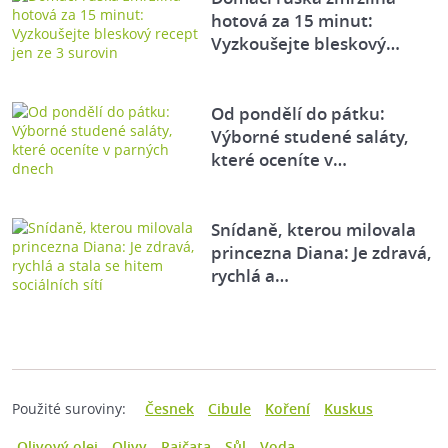
hotová za 15 minut:
Vyzkoušejte bleskový…
Od pondělí do pátku:
Výborné studené saláty,
které oceníte v…
Snídaně, kterou milovala
princezna Diana: Je zdravá,
rychlá a…
Použité suroviny:
Česnek
Cibule
Koření
Kuskus
Olivový olej
Olivy
Rajčata
Sůl
Voda