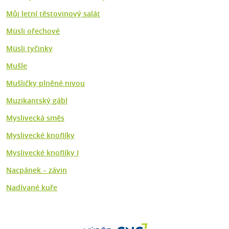
Můj letní těstovinový salát
Müsli ořechové
Müsli tyčinky
Mušle
Mušličky plněné nivou
Muzikantský gábl
Myslivecká směs
Myslivecké knoflíky
Myslivecké knoflíky I
Nacpánek – závin
Nadívané kuře