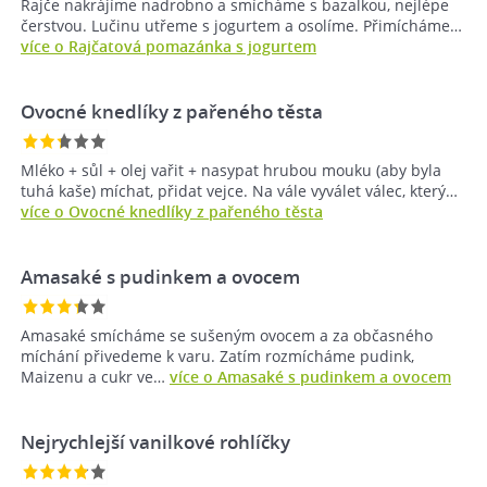
Rajče nakrájíme nadrobno a smícháme s bazalkou, nejlépe
čerstvou. Lučinu utřeme s jogurtem a osolíme. Přimícháme…
více o Rajčatová pomazánka s jogurtem
Ovocné knedlíky z pařeného těsta
Mléko + sůl + olej vařit + nasypat hrubou mouku (aby byla
tuhá kaše) míchat, přidat vejce. Na vále vyválet válec, který…
více o Ovocné knedlíky z pařeného těsta
Amasaké s pudinkem a ovocem
Amasaké smícháme se sušeným ovocem a za občasného
míchání přivedeme k varu. Zatím rozmícháme pudink,
Maizenu a cukr ve…
více o Amasaké s pudinkem a ovocem
Nejrychlejší vanilkové rohlíčky