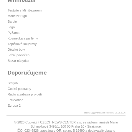
Testujte s Mimibazarem
Monster High
Barbie
Lego
Pyžama
Kosmetika a parfémy
Teplákové soupravy
Dětské boty
Ložní povlečení
Bazar nábytku
Doporučujeme
Starjob
České podcasty
Rádio a zábava pro děti
Frekvence 1
Evropa 2
patička vygenerovaná: 18:10:13 06.08.2026
© 2026 Copyright
CZECH NEWS CENTER a.s.
se sídlem náměstí Marie
Schmolkové 3493/1, 100 00 Praha 10 - Strašnice,
IČO: 02346826, zapsána v OR, sp.zn. B 19490 a dodavatelé obsahu