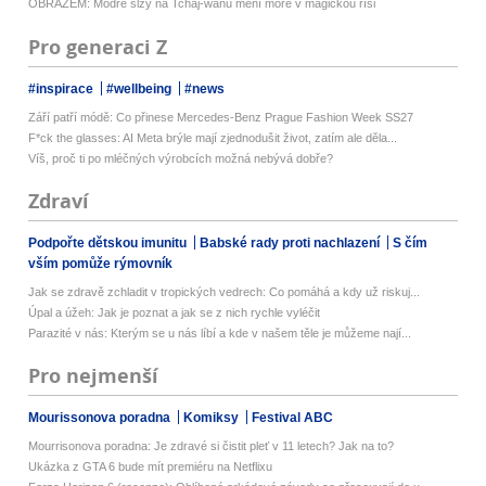
OBRAZEM: Modré slzy na Tchaj-wanu mění moře v magickou říši
Pro generaci Z
#inspirace
#wellbeing
#news
Září patří módě: Co přinese Mercedes-Benz Prague Fashion Week SS27
F*ck the glasses: AI Meta brýle mají zjednodušit život, zatím ale děla...
Víš, proč ti po mléčných výrobcích možná nebývá dobře?
Zdraví
Podpořte dětskou imunitu
Babské rady proti nachlazení
S čím
vším pomůže rýmovník
Jak se zdravě zchladit v tropických vedrech: Co pomáhá a kdy už riskuj...
Úpal a úžeh: Jak je poznat a jak se z nich rychle vyléčit
Parazité v nás: Kterým se u nás líbí a kde v našem těle je můžeme nají...
Pro nejmenší
Mourissonova poradna
Komiksy
Festival ABC
Mourrisonova poradna: Je zdravé si čistit pleť v 11 letech? Jak na to?
Ukázka z GTA 6 bude mít premiéru na Netflixu