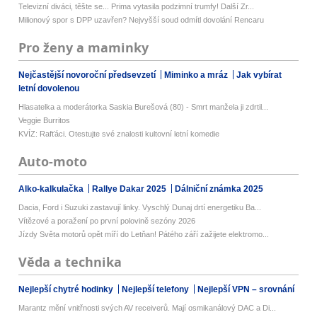
Televizní diváci, těšte se... Prima vytasila podzimní trumfy! Další Zr...
Milionový spor s DPP uzavřen? Nejvyšší soud odmítl dovolání Rencaru
Pro ženy a maminky
Nejčastější novoroční předsevzetí
Miminko a mráz
Jak vybírat
letní dovolenou
Hlasatelka a moderátorka Saskia Burešová (80) - Smrt manžela ji zdrtil...
Veggie Burritos
KVÍZ: Rafťáci. Otestujte své znalosti kultovní letní komedie
Auto-moto
Alko-kalkulačka
Rallye Dakar 2025
Dálniční známka 2025
Dacia, Ford i Suzuki zastavují linky. Vyschlý Dunaj drtí energetiku Ba...
Vítězové a poražení po první polovině sezóny 2026
Jízdy Světa motorů opět míří do Letňan! Pátého září zažijete elektromo...
Věda a technika
Nejlepší chytré hodinky
Nejlepší telefony
Nejlepší VPN – srovnání
Marantz mění vnitřnosti svých AV receiverů. Mají osmikanálový DAC a Di...