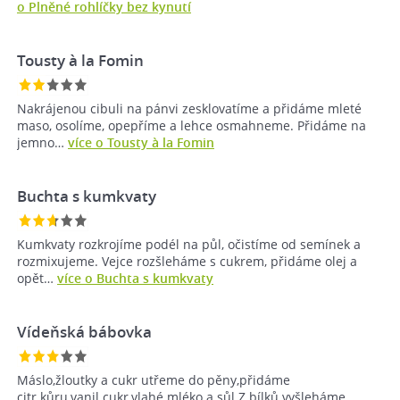
o Plněné rohlíčky bez kynutí
Tousty à la Fomin
Nakrájenou cibuli na pánvi zesklovatíme a přidáme mleté
maso, osolíme, opepříme a lehce osmahneme. Přidáme na
jemno…
více o Tousty à la Fomin
Buchta s kumkvaty
Kumkvaty rozkrojíme podél na půl, očistíme od semínek a
rozmixujeme. Vejce rozšleháme s cukrem, přidáme olej a
opět…
více o Buchta s kumkvaty
Vídeňská bábovka
Máslo,žloutky a cukr utřeme do pěny,přidáme
citr.kůru,vanil.cukr,vlahé mléko a sůl.Z bílků vyšleháme