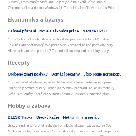
30 filmů, které musíte vidět, dokud jste ještě na světě. Víme, kde si ...
Chrome kašle na design Windows 11. To stejné ale dělá Microsoft s Edge...
Ekonomika a byznys
Daňové přiznání
Novela zákoníku práce
Nadace EPCG
Obří obchod v letectví. Americké Apollo kupuje easyJet za 161 miliard ...
Tekuté zlato opět dostojí své přezdívce. Zdražení běžné potraviny brzy...
AI místo finančního poradce? Test odhalil neexistující produkty i rady...
Recepty
Oblíbené zimní polévky
Domácí pekárny
Jídlo podle horoskopu
Oopsie bread: Proteinové pečivo lehké jako obláček zvládnete připravit...
Pozor na jedovaté cukety! Jeden jasný znak prozradí, že se jim máte vy...
Svěží letní saláty, které vás v horku neunaví: Zkuste k zelenině přida...
Hobby a zábava
BLESK Tlapky
Divoký kačer
Netflix filmy a seriály
Sraz v šest ráno. Vrchol festivalu Tóny Dolomit zazní za úsvitu ve 300...
Nízkorozpočtová dovolená? Chorvatsko jedno z nejdražších v Evropě! Lev...