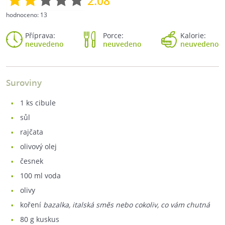
2.08
hodnoceno:
13
Příprava:
Porce:
Kalorie:
neuvedeno
neuvedeno
neuvedeno
Suroviny
1
ks cibule
sůl
rajčata
olivový olej
česnek
100
ml voda
olivy
koření
bazalka, italská směs nebo cokoliv, co vám chutná
80
g kuskus