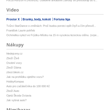
Forza Horizon 6 (recenze): Oblíbené arkádové závody se přesouvají do u...
Video
Prostor X
Branky, body, kokoti
Fortuna liga
Tvůrci StarDance o změnách: Proč budou porotci opět čtyři a čím přesvě...
František Laurin pohřeb
Ochmelka vylezl ve Frýdku-Místku na 15 m vysokou lezeckou stěnu. (srpe...
Nákupy
hledejceny.cz
Zboží Živě
Osobní vozy
Zboží Dáma
zbozi.blesk.cz
Jak na prohlídku ojetého vozu?
HobbyKompas
Auto pro začátečníka do 100 000 Kč
Zboží Auto
Ojetá Škoda Octavia
Jak vybrat auto?
Mimibazar