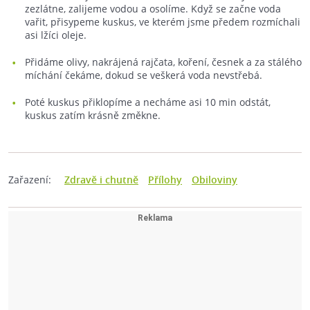
zezlátne, zalijeme vodou a osolíme. Když se začne voda
vařit, přisypeme kuskus, ve kterém jsme předem rozmíchali
asi lžíci oleje.
Přidáme olivy, nakrájená rajčata, koření, česnek a za stálého
míchání čekáme, dokud se veškerá voda nevstřebá.
Poté kuskus přiklopíme a necháme asi 10 min odstát,
kuskus zatím krásně změkne.
Zařazení:
Zdravě i chutně
Přílohy
Obiloviny