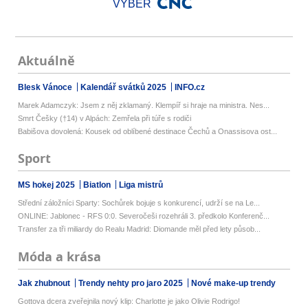
VÝBĚR
Aktuálně
Blesk Vánoce
Kalendář svátků 2025
INFO.cz
Marek Adamczyk: Jsem z něj zklamaný. Klempíř si hraje na ministra. Nes...
Smrt Češky (†14) v Alpách: Zemřela při túře s rodiči
Babišova dovolená: Kousek od oblíbené destinace Čechů a Onassisova ost...
Sport
MS hokej 2025
Biatlon
Liga mistrů
Střední záložníci Sparty: Sochůrek bojuje s konkurencí, udrží se na Le...
ONLINE: Jablonec - RFS 0:0. Severočeši rozehráli 3. předkolo Konferenč...
Transfer za tři miliardy do Realu Madrid: Diomande měl před lety působ...
Móda a krása
Jak zhubnout
Trendy nehty pro jaro 2025
Nové make-up trendy
Gottova dcera zveřejnila nový klip: Charlotte je jako Olivie Rodrigo!