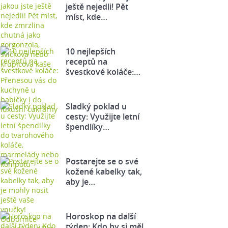
ještě nejedli! Pět
míst, kde…
10 nejlepších
receptů na
švestkové koláče:…
Sladký poklad u
cesty: Využijte letní
špendlíky…
Postarejte se o své
kožené kabelky tak,
aby je…
Horoskop na další
týden: Kdo by si měl