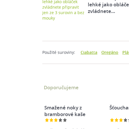
lehké jako obláč
zvládnete…
Použité suroviny:
Ciabatta
Oregáno
Plá
Doporučujeme
Smažené noky z
Šťoucha
bramborové kaše