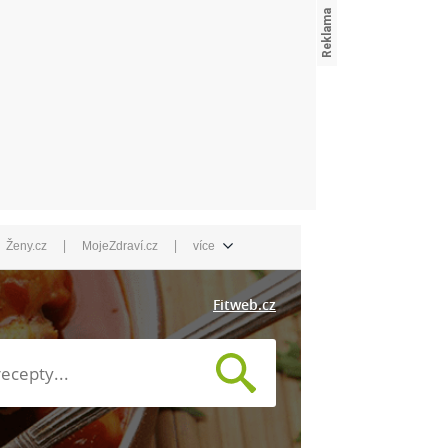
|
|
Ženy.cz
MojeZdraví.cz
více
Fitweb.cz