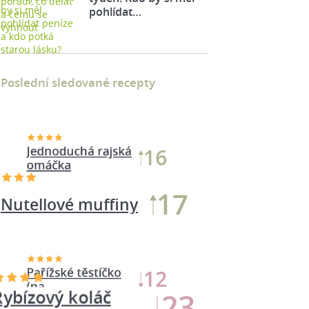
pohlídat…
Poslední sledované recepty
Rybízový koláč
23
podle…
17
Nutellové muffiny
Jednoduchá rajská
16
omáčka