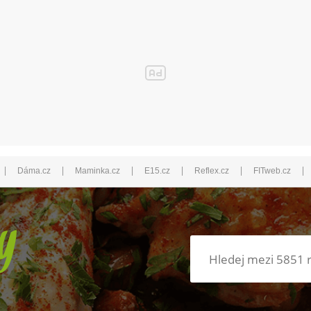
|
|
|
|
|
|
Dáma.cz
Maminka.cz
E15.cz
Reflex.cz
FITweb.cz