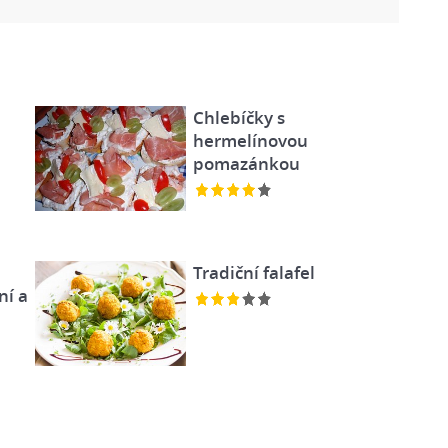
Chlebíčky s
hermelínovou
pomazánkou
Tradiční falafel
ní a