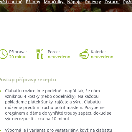
vě i chutně
Přílohy
Moučníky
Nápoje
Polévky
Ostatní
Rýž
Příprava:
Porce:
Kalorie:
20 minut
neuvedeno
neuvedeno
Postup přípravy receptu
Ciabattu rozkrojíme podélně i napůl tak, že nám
vzniknou 4 kostky (nebo obdelníčky). Na každou
poklademe plátek šunky, rajčete a sýru. Ciabattu
můžeme předtím trochu potřít máslem. Posypeme
oregánem a dáme do vyhřáté trouby zapéct, dokud se
sýr nerozpustí – cca na 10 minut.
Výborná je i varianta pro vegetariány, když na ciabattu