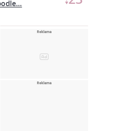
Pařížské těstíčko
12
(na…