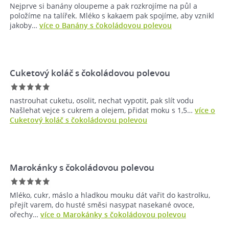
Nejprve si banány oloupeme a pak rozkrojíme na půl a
položíme na talířek. Mléko s kakaem pak spojíme, aby vznikl
jakoby…
více o Banány s čokoládovou polevou
Cuketový koláč s čokoládovou polevou
nastrouhat cuketu, osolit, nechat vypotit, pak slít vodu
Našlehat vejce s cukrem a olejem, přidat moku s 1,5…
více o
Cuketový koláč s čokoládovou polevou
Marokánky s čokoládovou polevou
Mléko, cukr, máslo a hladkou mouku dát vařit do kastrolku,
přejít varem, do husté směsi nasypat nasekané ovoce,
ořechy…
více o Marokánky s čokoládovou polevou