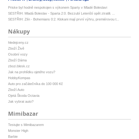
Priske byl hodně nespokojen s výkonem Sparty v Mladé Boleslavi
SESTŘIH: Mladá Boleslav - Sparta 2:0. Bezzubí Letenští opět ztratili. ...
SESTŘIH: Zlín - Bohemians 0:2. Klokani mají první výhru, premiérovou t...
Nákupy
hledejceny.cz
Zboží Živě
Osobní vozy
Zboží Dáma
zbozi.blesk.cz
Jak na prohlídku ojetého vozu?
HobbyKompas
Auto pro začátečníka do 100 000 Kč
Zboží Auto
Ojetá Škoda Octavia
Jak vybrat auto?
Mimibazar
Testujte s Mimibazarem
Monster High
Barbie