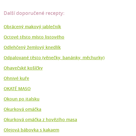
Další doporučené recepty:
Obrácený makový jablečník
Octové těsto místo listového
Odlehčený žemlový knedlík
Odpalované těsto (věnečky, banánky, měchurky)
Ohavečské košíčky
Ohnivé kuře
OKATÉ MASO
Okoun po italsku
Okurková omáčka
Okurková omáčka z hovězího masa
Olejová bábovka s kakaem