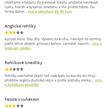
Ušleháme smetanu do krémové hmoty, přidáme vanilkové
cukry, tvaroh a kysanou smetanu a vše promícháme. Do
formy dáme…
více o Jahodové BE-BE řezy
Anglické rohlíky
Kynuté těsto. Dva díly. Vyválet do kruhu, nakrájet na osminy,
potřít lehce olejem, grilovací koření, zamotat, navrch…
více o
Anglické rohlíky
Rohlíkové knedlíky
Rohlíky natrháme (lepší než nakrájet) na kousky do mísy,
přidáme vegetu (bylinky) vejce a podle potřeby mléko.…
více
o Rohlíkové knedlíky
Fazole s tuňákem