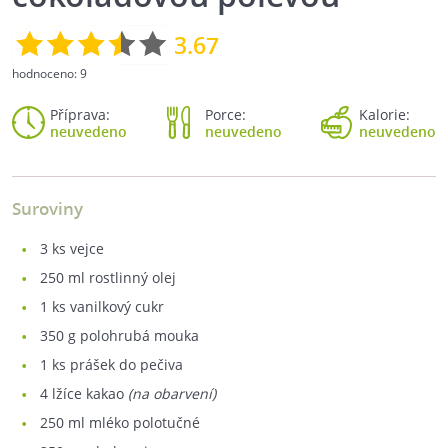
3.67
hodnoceno:
9
Příprava:
Porce:
Kalorie:
neuvedeno
neuvedeno
neuvedeno
Suroviny
3
ks vejce
250
ml rostlinný olej
1
ks vanilkový cukr
350
g polohrubá mouka
1
ks prášek do pečiva
4
lžíce kakao
(na obarvení)
250
ml mléko polotučné