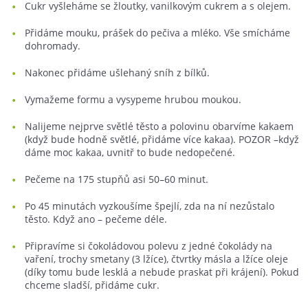
Cukr vyšleháme se žloutky, vanilkovým cukrem a s olejem.
Přidáme mouku, prášek do pečiva a mléko. Vše smícháme
dohromady.
Nakonec přidáme ušlehaný sníh z bílků.
Vymažeme formu a vysypeme hrubou moukou.
Nalijeme nejprve světlé těsto a polovinu obarvíme kakaem
(když bude hodně světlé, přidáme více kakaa). POZOR –když
dáme moc kakaa, uvnitř to bude nedopečené.
Pečeme na 175 stupňů asi 50–60 minut.
Po 45 minutách vyzkoušíme špejlí, zda na ní nezůstalo
těsto. Když ano – pečeme déle.
Připravíme si čokoládovou polevu z jedné čokolády na
vaření, trochy smetany (3 lžíce), čtvrtky másla a lžíce oleje
(díky tomu bude lesklá a nebude praskat při krájení). Pokud
chceme sladší, přidáme cukr.