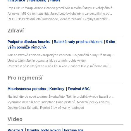
#inspirace
#wellbeing
#news
Pop Culture Wrap: Ariana Grande promluvila o svém ústupu z veřejného ž...
Alt news: MGK v tom zas lítá, Jared Leto byl obviněný ze sexuálního ob...
RECEPT: Perfektní letní kombinace, které tě zchladí, i kdybys nechtěl*...
Zdraví
Podpořte dětskou imunitu
Babské rady proti nachlazení
S čím
vším pomůže rýmovník
Jak se zdravě zchladit v tropických vedrech: Co pomáhá a kdy už riskuj...
Úpal a úžeh: Jak je poznat a jak se z nich rychle vyléčit
Parazité v nás: Kterým se u nás líbí a kde v našem těle je můžeme nají...
Pro nejmenší
Mourissonova poradna
Komiksy
Festival ABC
Nahlédněte do nové továrny Škoda Auto: Takhle probíhá výroba baterií p...
Vybíráme nejlepší herní adaptace Pána prstenů. Moderní pecky i histori...
Desková hra Stínadla: Rychlé šípy ožívají v napínavé
Video
Prostor X
Branky, body, kokoti
Fortuna liga