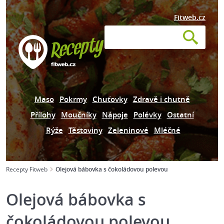
Fitweb.cz
Maso
Pokrmy
Chuťovky
Zdravě i chutně
Přílohy
Moučníky
Nápoje
Polévky
Ostatní
Rýže
Těstoviny
Zeleninové
Mléčné
Recepty Fitweb
Olejová bábovka s čokoládovou polevou
Olejová bábovka s
čokoládovou polevou