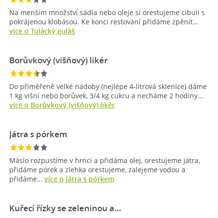
Na menším množství sádla nebo oleje si orestujeme cibuli s
pokrájenou klobásou. Ke konci restování přidáme zpěnit…
více o Tulácký guláš
Borůvkový (višňový) likér
Do přiměřeně velké nádoby (nejlépe 4-litrová sklenice) dáme
1 kg višní nebo borůvek, 3/4 kg cukru a necháme 2 hodiny…
více o Borůvkový (višňový) likér
Játra s pórkem
Máslo rozpustíme v hrnci a přidáma olej, orestujeme játra,
přidáme pórek a zlehka orestujeme, zalejeme vodou a
přidáme…
více o Játra s pórkem
Kuřecí řízky se zeleninou a…