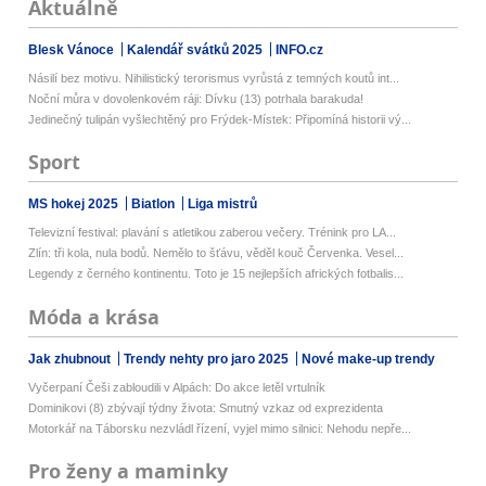
Aktuálně
Blesk Vánoce
Kalendář svátků 2025
INFO.cz
Násilí bez motivu. Nihilistický terorismus vyrůstá z temných koutů int...
Noční můra v dovolenkovém ráji: Dívku (13) potrhala barakuda!
Jedinečný tulipán vyšlechtěný pro Frýdek-Místek: Připomíná historii vý...
Sport
MS hokej 2025
Biatlon
Liga mistrů
Televizní festival: plavání s atletikou zaberou večery. Trénink pro LA...
Zlín: tři kola, nula bodů. Nemělo to šťávu, věděl kouč Červenka. Vesel...
Legendy z černého kontinentu. Toto je 15 nejlepších afrických fotbalis...
Móda a krása
Jak zhubnout
Trendy nehty pro jaro 2025
Nové make-up trendy
Vyčerpaní Češi zabloudili v Alpách: Do akce letěl vrtulník
Dominikovi (8) zbývají týdny života: Smutný vzkaz od exprezidenta
Motorkář na Táborsku nezvládl řízení, vyjel mimo silnici: Nehodu nepře...
Pro ženy a maminky