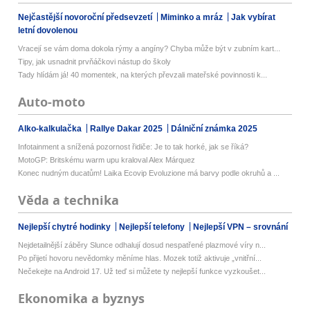
Nejčastější novoroční předsevzetí
Miminko a mráz
Jak vybírat
letní dovolenou
Vracejí se vám doma dokola rýmy a angíny? Chyba může být v zubním kart...
Tipy, jak usnadnit prvňáčkovi nástup do školy
Tady hlídám já! 40 momentek, na kterých převzali mateřské povinnosti k...
Auto-moto
Alko-kalkulačka
Rallye Dakar 2025
Dálniční známka 2025
Infotainment a snížená pozornost řidiče: Je to tak horké, jak se říká?
MotoGP: Britskému warm upu kraloval Alex Márquez
Konec nudným ducatům! Laika Ecovip Evoluzione má barvy podle okruhů a ...
Věda a technika
Nejlepší chytré hodinky
Nejlepší telefony
Nejlepší VPN – srovnání
Nejdetailnější záběry Slunce odhalují dosud nespatřené plazmové víry n...
Po přijetí hovoru nevědomky měníme hlas. Mozek totiž aktivuje „vnitřní...
Nečekejte na Android 17. Už teď si můžete ty nejlepší funkce vyzkoušet...
Ekonomika a byznys