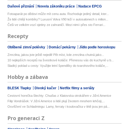
Daňové přiznání
Novela zákoníku práce
Nadace EPCG
Fotoaparát po dědovi může mít cenu auta. Rozhoduje jediný detail, kter...
Že lidé chtějí kombíky? Luxusní Volva V90 leží v autosalonech s milion...
Češi ve velkém vozí ojetiny ze zahraničí. Mezi nimi i přes sto Ferrari...
Recepty
Oblíbené zimní polévky
Domácí pekárny
Jídlo podle horoskopu
Zmrzlina, jakou jste ještě nejedli! Pět míst, kde zmrzlina chutná jako...
10 nejlepších receptů na švestkové koláče: Přenesou vás do kuchyně u b...
Sladký poklad u cesty: Využijte letní špendlíky do tvarohového koláče,...
Hobby a zábava
BLESK Tlapky
Divoký kačer
Netflix filmy a seriály
Cestovní horečka šlechty: Chuďas z Klatovska otrokářem v Jižní Americe
Filip Vondrášek: V Jižní Americe si lidé plují životem mnohem lehčeji,...
Osvěžení ve Schladmingu: Lamy, ferraty i koulovačka v létě jsou jen pá...
Pro generaci Z