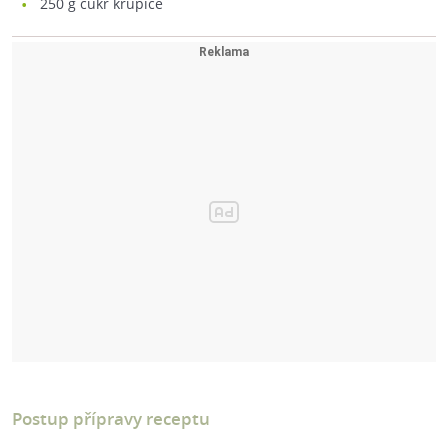
250
g cukr krupice
Postup přípravy receptu