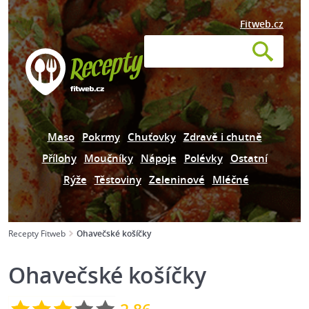
Fitweb.cz
Maso
Pokrmy
Chuťovky
Zdravě i chutně
Přílohy
Moučníky
Nápoje
Polévky
Ostatní
Rýže
Těstoviny
Zeleninové
Mléčné
Recepty Fitweb
Ohavečské košíčky
Ohavečské košíčky