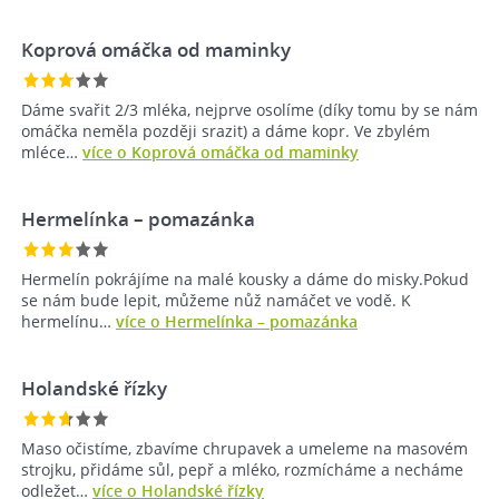
Koprová omáčka od maminky
Dáme svařit 2/3 mléka, nejprve osolíme (díky tomu by se nám
omáčka neměla později srazit) a dáme kopr. Ve zbylém
mléce…
více o Koprová omáčka od maminky
Hermelínka – pomazánka
Hermelín pokrájíme na malé kousky a dáme do misky.Pokud
se nám bude lepit, můžeme nůž namáčet ve vodě. K
hermelínu…
více o Hermelínka – pomazánka
Holandské řízky
Maso očistíme, zbavíme chrupavek a umeleme na masovém
strojku, přidáme sůl, pepř a mléko, rozmícháme a necháme
odležet…
více o Holandské řízky