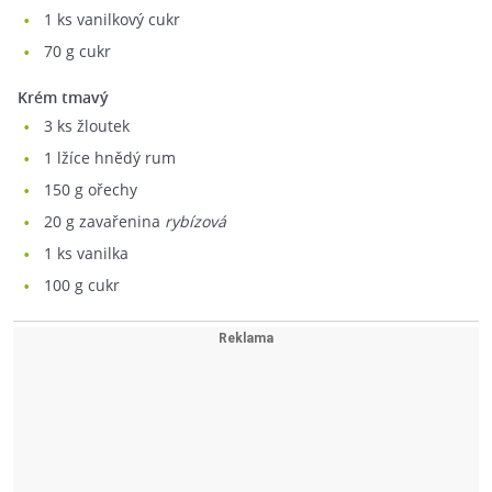
1
ks vanilkový cukr
70
g cukr
Krém tmavý
3
ks žloutek
1
lžíce hnědý rum
150
g ořechy
20
g zavařenina
rybízová
1
ks vanilka
100
g cukr