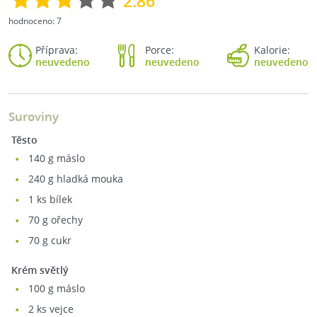
2.86
hodnoceno:
7
Příprava:
Porce:
Kalorie:
neuvedeno
neuvedeno
neuvedeno
Suroviny
Těsto
140
g máslo
240
g hladká mouka
1
ks bílek
70
g ořechy
70
g cukr
Krém světlý
100
g máslo
2
ks vejce