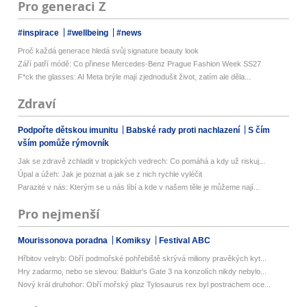
Pro generaci Z
#inspirace
#wellbeing
#news
Proč každá generace hledá svůj signature beauty look
Září patří módě: Co přinese Mercedes-Benz Prague Fashion Week SS27
F*ck the glasses: AI Meta brýle mají zjednodušit život, zatím ale děla...
Zdraví
Podpořte dětskou imunitu
Babské rady proti nachlazení
S čím
vším pomůže rýmovník
Jak se zdravě zchladit v tropických vedrech: Co pomáhá a kdy už riskuj...
Úpal a úžeh: Jak je poznat a jak se z nich rychle vyléčit
Parazité v nás: Kterým se u nás líbí a kde v našem těle je můžeme nají...
Pro nejmenší
Mourissonova poradna
Komiksy
Festival ABC
Hřbitov velryb: Obří podmořské pohřebiště skrývá miliony pravěkých kyt...
Hry zadarmo, nebo se slevou: Baldur's Gate 3 na konzolích nikdy nebylo...
Nový král druhohor: Obří mořský plaz Tylosaurus rex byl postrachem oce...