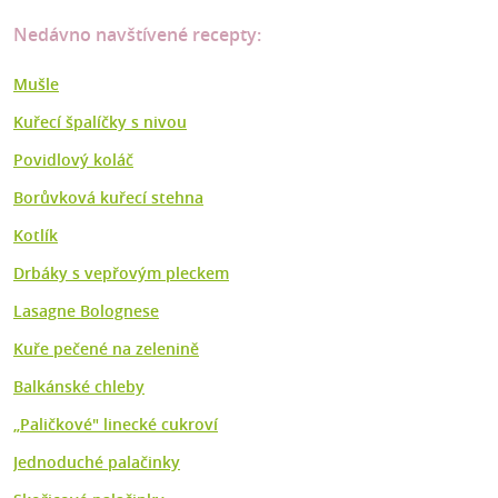
Nedávno navštívené recepty:
Mušle
Kuřecí špalíčky s nivou
Povidlový koláč
Borůvková kuřecí stehna
Kotlík
Drbáky s vepřovým pleckem
Lasagne Bolognese
Kuře pečené na zelenině
Balkánské chleby
„Paličkové" linecké cukroví
Jednoduché palačinky