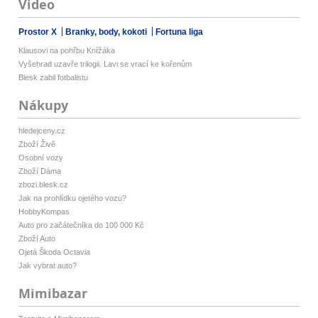
Video
Prostor X
Branky, body, kokoti
Fortuna liga
Klausovi na pohřbu Knížáka
Vyšehrad uzavře trilogii. Lavi se vrací ke kořenům
Blesk zabil fotbalistu
Nákupy
hledejceny.cz
Zboží Živě
Osobní vozy
Zboží Dáma
zbozi.blesk.cz
Jak na prohlídku ojetého vozu?
HobbyKompas
Auto pro začátečníka do 100 000 Kč
Zboží Auto
Ojetá Škoda Octavia
Jak vybrat auto?
Mimibazar