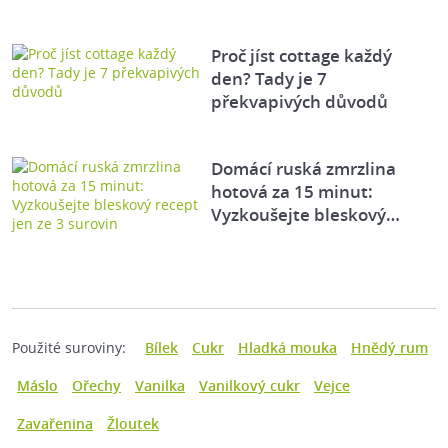
Proč jíst cottage každý
den? Tady je 7
překvapivých důvodů
Domácí ruská zmrzlina
hotová za 15 minut:
Vyzkoušejte bleskový…
Použité suroviny:
Bílek
Cukr
Hladká mouka
Hnědý rum
Máslo
Ořechy
Vanilka
Vanilkový cukr
Vejce
Zavařenina
Žloutek