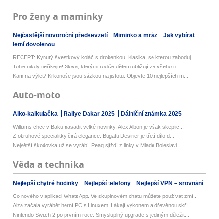
Pro ženy a maminky
Nejčastější novoroční předsevzetí
Miminko a mráz
Jak vybírat
letní dovolenou
RECEPT: Kynutý švestkový koláč s drobenkou. Klasika, se kterou zaboduj...
Tohle nikdy neříkejte! Slova, kterými rodiče dětem ubližují ze všeho n...
Kam na výlet? Krkonoše jsou sázkou na jistotu. Objevte 10 nejlepších m...
Auto-moto
Alko-kalkulačka
Rallye Dakar 2025
Dálniční známka 2025
Williams chce v Baku nasadit velké novinky. Alex Albon je však skeptic...
Z okruhové specialitky čirá elegance. Bugatti Destrier je třetí dílo d...
Největší škodovka už se vyrábí. Peaq sjíždí z linky v Mladé Boleslavi
Věda a technika
Nejlepší chytré hodinky
Nejlepší telefony
Nejlepší VPN – srovnání
Co nového v aplikaci WhatsApp. Ve skupinovém chatu můžete používat zmí...
Alza začala vyrábět herní PC s Linuxem. Lákají výkonem a dřevěnou skří...
Nintendo Switch 2 po prvním roce. Smysluplný upgrade s jediným důležit...