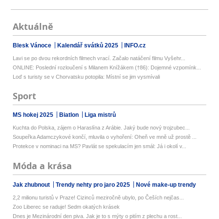
Aktuálně
Blesk Vánoce
Kalendář svátků 2025
INFO.cz
Lavi se po dvou rekordních filmech vrací. Začalo natáčení filmu Vyšehr...
ONLINE: Poslední rozloučení s Milanem Knížákem (†86): Dojemné vzpomínk...
Loď s turisty se v Chorvatsku potopila: Místní se jim vysmívali
Sport
MS hokej 2025
Biatlon
Liga mistrů
Kuchta do Polska, zájem o Haraslína z Arábie. Jaký bude nový trojzubec...
Soupeřka Adamczykové končí, mluvila o vyhoření: Oheň ve mně už prostě ...
Protekce v nominaci na MS? Pavlát se spekulacím jen smál: Já i okolí v...
Móda a krása
Jak zhubnout
Trendy nehty pro jaro 2025
Nové make-up trendy
2,2 milionu turistů v Praze! Cizinců meziročně ubylo, po Češích nejčas...
Zoo Liberec se raduje! Sedm okatých krásek
Dnes je Mezinárodní den piva. Jak je to s mýty o pitím z plechu a rost...