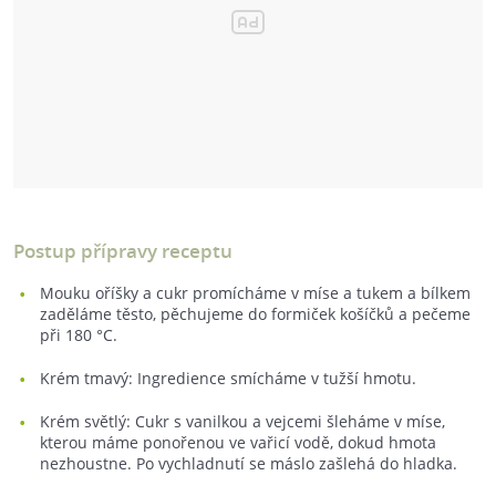
Postup přípravy receptu
Mouku oříšky a cukr promícháme v míse a tukem a bílkem
zaděláme těsto, pěchujeme do formiček košíčků a pečeme
při 180 °C.
Krém tmavý: Ingredience smícháme v tužší hmotu.
Krém světlý: Cukr s vanilkou a vejcemi šleháme v míse,
kterou máme ponořenou ve vařicí vodě, dokud hmota
nezhoustne. Po vychladnutí se máslo zašlehá do hladka.