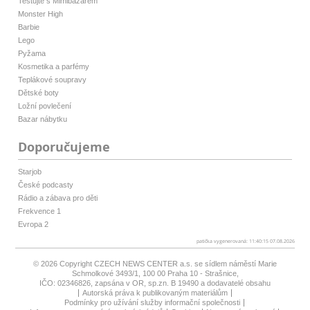
Testujte s Mimibazarem
Monster High
Barbie
Lego
Pyžama
Kosmetika a parfémy
Teplákové soupravy
Dětské boty
Ložní povlečení
Bazar nábytku
Doporučujeme
Starjob
České podcasty
Rádio a zábava pro děti
Frekvence 1
Evropa 2
patička vygenerovaná: 11:40:15 07.08.2026
© 2026 Copyright
CZECH NEWS CENTER a.s.
se sídlem náměstí Marie
Schmolkové 3493/1, 100 00 Praha 10 - Strašnice,
IČO: 02346826, zapsána v OR, sp.zn. B 19490 a dodavatelé obsahu
Autorská práva k publikovaným materiálům
Podmínky pro užívání služby informační společnosti