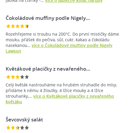
jablka na čtvrtky -…
více o Jablečný koláč naruby
Čokoládové muffiny podle Nigely…
Rozehřejeme si troubu na 200°C. Do první mističky dáme
mouku, přášek do pečiva, sůl, cukr, kakao a čokoládu
nasekanou…
více o Čokoládové muffiny podle Nigely
Lawson
Květákové placičky z nevařeného…
Celý květák nastrouháme na hrubém struhadle do mísy,
přidáme k němu 4 žloutky, 4 lžíce mouky a 4 lžíce
strouhanky,…
více o Květákové placičky z nevařeného
květáku
Ševcovský salát