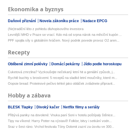
Ekonomika a byznys
Daňové přiznání
Novela zákoníku práce
Nadace EPCG
(Ne)tradiční léto z pohledu dluhopisového investora
Levnější MHD v Praze se vrací. Kdo má od srpna nárok na měsíční kupón ...
PPF spojila síly s globálním hráčem. Nový podnik povede provoz O2 aren...
Recepty
Oblíbené zimní polévky
Domácí pekárny
Jídlo podle horoskopu
Cuketová zmrzlina? Vyzkoušejte nečekaný letní hit a geniální způsob, j...
Rychlé buchty s broskvemi: 5 receptů na sladké letní moučníky, které m...
Oopsie bread: Proteinové pečivo lehké jako obláček zvládnete připravit...
Hobby a zábava
BLESK Tlapky
Divoký kačer
Netflix filmy a seriály
Přibývá paniky na dovolené: Vnuka paní Soni v hotelu poštípaly štěnice...
Tipy na víkend: Harry Potter na výstavě! Folklor, bitvy i setkání vodn...
Sraz v šest ráno. Vrchol festivalu Tóny Dolomit zazní za úsvitu ve 300...