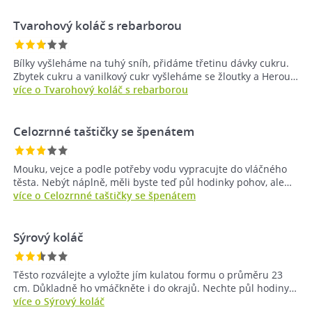
Tvarohový koláč s rebarborou
Bílky vyšleháme na tuhý sníh, přidáme třetinu dávky cukru.
Zbytek cukru a vanilkový cukr vyšleháme se žloutky a Herou…
více o Tvarohový koláč s rebarborou
Celozrnné taštičky se špenátem
Mouku, vejce a podle potřeby vodu vypracujte do vláčného
těsta. Nebýt náplně, měli byste teď půl hodinky pohov, ale…
více o Celozrnné taštičky se špenátem
Sýrový koláč
Těsto rozválejte a vyložte jím kulatou formu o průměru 23
cm. Důkladně ho vmáčkněte i do okrajů. Nechte půl hodiny…
více o Sýrový koláč