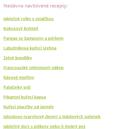
Nedávno navštívené recepty:
Jablečné rolky s omáčkou
Kokosový krémeš
Pangas se žampiony a pórkem
Labužníkova kuřecí stehna
Zelné knedlíky
Francouzský zeleninový nákyp
Kávové muffiny
Palačinky snů
Pikantní kuřecí kapsa
Kuřecí placičky od Jarmily
Jahodovo-tvarohový dezert z máslových sušenek
Jablečný dort s piškoty nebo-li mokrý pes