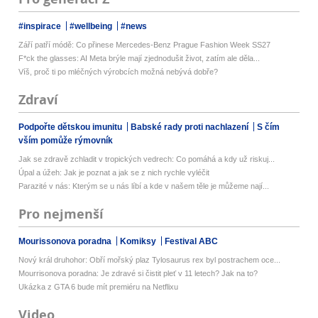
#inspirace
#wellbeing
#news
Září patří módě: Co přinese Mercedes-Benz Prague Fashion Week SS27
F*ck the glasses: AI Meta brýle mají zjednodušit život, zatím ale děla...
Víš, proč ti po mléčných výrobcích možná nebývá dobře?
Zdraví
Podpořte dětskou imunitu
Babské rady proti nachlazení
S čím
vším pomůže rýmovník
Jak se zdravě zchladit v tropických vedrech: Co pomáhá a kdy už riskuj...
Úpal a úžeh: Jak je poznat a jak se z nich rychle vyléčit
Parazité v nás: Kterým se u nás líbí a kde v našem těle je můžeme nají...
Pro nejmenší
Mourissonova poradna
Komiksy
Festival ABC
Nový král druhohor: Obří mořský plaz Tylosaurus rex byl postrachem oce...
Mourrisonova poradna: Je zdravé si čistit pleť v 11 letech? Jak na to?
Ukázka z GTA 6 bude mít premiéru na Netflixu
Video