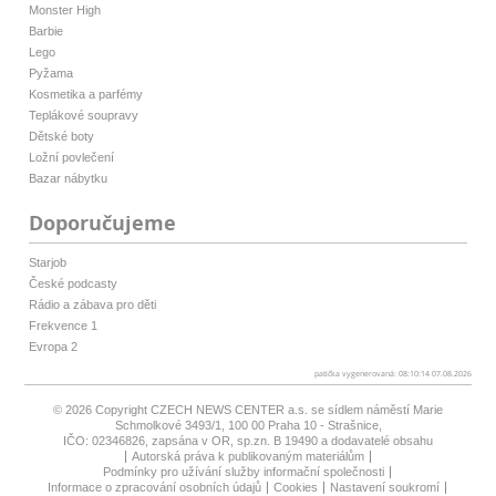
Monster High
Barbie
Lego
Pyžama
Kosmetika a parfémy
Teplákové soupravy
Dětské boty
Ložní povlečení
Bazar nábytku
Doporučujeme
Starjob
České podcasty
Rádio a zábava pro děti
Frekvence 1
Evropa 2
patička vygenerovaná: 08:10:14 07.08.2026
© 2026 Copyright
CZECH NEWS CENTER a.s.
se sídlem náměstí Marie
Schmolkové 3493/1, 100 00 Praha 10 - Strašnice,
IČO: 02346826, zapsána v OR, sp.zn. B 19490 a dodavatelé obsahu
Autorská práva k publikovaným materiálům
Podmínky pro užívání služby informační společnosti
Informace o zpracování osobních údajů
Cookies
Nastavení soukromí