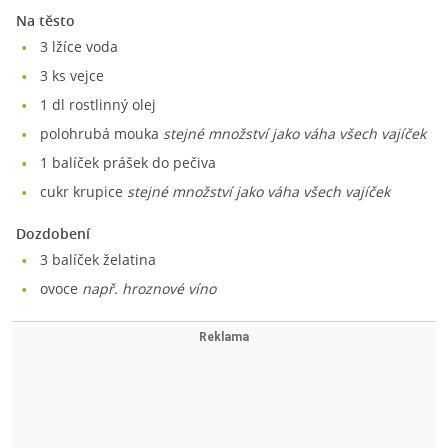
Na těsto
3
lžíce voda
3
ks vejce
1
dl rostlinný olej
polohrubá mouka
stejné množství jako váha všech vajíček
1
balíček prášek do pečiva
cukr krupice
stejné množství jako váha všech vajíček
Dozdobení
3
balíček želatina
ovoce
např. hroznové víno