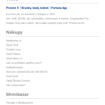
Prostor X
Branky, body, kokoti
Fortuna liga
Eva Decroix na dovolené s kolegou z ODS
Sex, fetiš, BDSM, ale i přednášky, workshopy a market. Organizátor Pra...
Hradec hrál velice dobře, ale kvalita soupeře byla znát. Prohra na hři...
Nákupy
hledejceny.cz
Zboží Živě
Osobní vozy
Zboží Dáma
zbozi.blesk.cz
Jak na prohlídku ojetého vozu?
HobbyKompas
Auto pro začátečníka do 100 000 Kč
Zboží Auto
Ojetá Škoda Octavia
Jak vybrat auto?
Mimibazar
Testujte s Mimibazarem