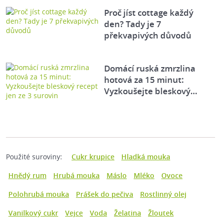
Proč jíst cottage každý
den? Tady je 7
překvapivých důvodů
Domácí ruská zmrzlina
hotová za 15 minut:
Vyzkoušejte bleskový…
Použité suroviny:
Cukr krupice
Hladká mouka
Hnědý rum
Hrubá mouka
Máslo
Mléko
Ovoce
Polohrubá mouka
Prášek do pečiva
Rostlinný olej
Vanilkový cukr
Vejce
Voda
Želatina
Žloutek