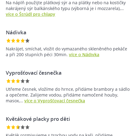
Na náplň použijte plátkový sýr a na plátky nebo na kostičky
nakrájený sýr balkánského typu (výborná je i mozzarela),…
více o Štrúdl pro chlapy
Nádivka
Nakrájet, smíchat, vložit do vymazaného skleněného pekáče
a při 200 stupních péci 30min.
více o Nádivka
Vyprošťovací česnečka
Utřeme česnek, vložíme do hrnce, přidáme brambory a sádlo
a opečeme. Zalijeme vodou, přidáme namočené houby,
masox,…
více o Vyprošťovací česnečka
Květákové placky pro děti
Květák rozmixujeme s trochou vody na kaši, přidáme