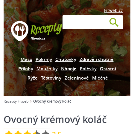
Fitweb.cz
Maso
Pokrmy
Chuťovky
Zdravě i chutně
Přílohy
Moučníky
Nápoje
Polévky
Ostatní
Rýže
Těstoviny
Zeleninové
Mléčné
Recepty Fitweb
Ovocný krémový koláč
Ovocný krémový koláč