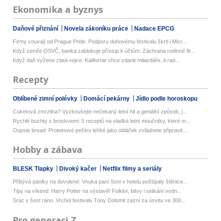
Ekonomika a byznys
Daňové přiznání
Novela zákoníku práce
Nadace EPCG
Firmy couvají od Prague Pride. Podporu duhovému festivalu škrtl i Micr...
Když zemře OSVČ, banka zablokuje přístup k účtům. Záchrana rodinné fir...
Když daň vyžene zlatá vejce. Kalifornie chce zdanit miliardáře, ti rad...
Recepty
Oblíbené zimní polévky
Domácí pekárny
Jídlo podle horoskopu
Cuketová zmrzlina? Vyzkoušejte nečekaný letní hit a geniální způsob, j...
Rychlé buchty s broskvemi: 5 receptů na sladké letní moučníky, které m...
Oopsie bread: Proteinové pečivo lehké jako obláček zvládnete připravit...
Hobby a zábava
BLESK Tlapky
Divoký kačer
Netflix filmy a seriály
Přibývá paniky na dovolené: Vnuka paní Soni v hotelu poštípaly štěnice...
Tipy na víkend: Harry Potter na výstavě! Folklor, bitvy i setkání vodn...
Sraz v šest ráno. Vrchol festivalu Tóny Dolomit zazní za úsvitu ve 300...
Pro generaci Z