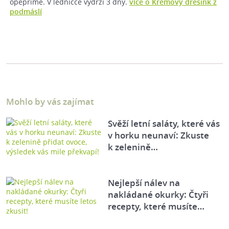
opepříme. V ledničce vydrží 3 dny.
více o Krémový dresink z
podmáslí
Mohlo by vás zajímat
Svěží letní saláty, které vás
v horku neunaví: Zkuste
k zelenině…
Nejlepší nálev na
nakládané okurky: Čtyři
recepty, které musíte…