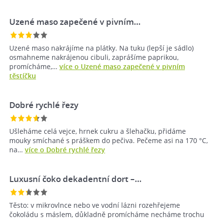
Uzené maso zapečené v pivním…
Uzené maso nakrájíme na plátky. Na tuku (lepší je sádlo)
osmahneme nakrájenou cibuli, zaprášíme paprikou,
promícháme,…
více o Uzené maso zapečené v pivním
těstíčku
Dobré rychlé řezy
Ušleháme celá vejce, hrnek cukru a šlehačku, přidáme
mouky smíchané s práškem do pečiva. Pečeme asi na 170 °C,
na…
více o Dobré rychlé řezy
Luxusní čoko dekadentní dort –⁠…
Těsto: v mikrovlnce nebo ve vodní lázni rozehřejeme
čokoládu s máslem, důkladně promícháme necháme trochu