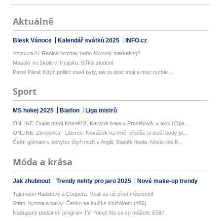
Aktuálně
Blesk Vánoce
Kalendář svátků 2025
INFO.cz
Vzpoura AI. Reálná hrozba, nebo šikovný marketing?
Masakr ve škole v Thajsku: Střílel student
Pavel Páral: Když politici staví byty, tak to dost stojí a moc rychle ...
Sport
MS hokej 2025
Biatlon
Liga mistrů
ONLINE: Dukla hostí Kroměříž. Karviná hraje v Prostějově, v akci i Opa...
ONLINE: Zbrojovka - Liberec. Nováček na vlně, připíše si další body pr...
Čeští gólmani v pohybu: čtyři muži v Anglii, Staněk hledá. Nová role K...
Móda a krása
Jak zhubnout
Trendy nehty pro jaro 2025
Nové make-up trendy
Tajemství Hadidové a Coopera: Vzali se už před měsícem!
Státní hymna a salvy: Česko se loučí s Knížákem (†86)
Nadupaný podzimní program TV Prima! Na co se můžete těšit?