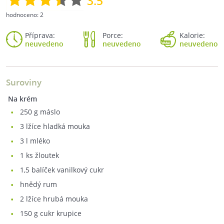
3.5
hodnoceno:
2
Příprava:
Porce:
Kalorie:
neuvedeno
neuvedeno
neuvedeno
Suroviny
Na krém
250
g máslo
3
lžíce hladká mouka
3
l mléko
1
ks žloutek
1,5
balíček vanilkový cukr
hnědý rum
2
lžíce hrubá mouka
150
g cukr krupice