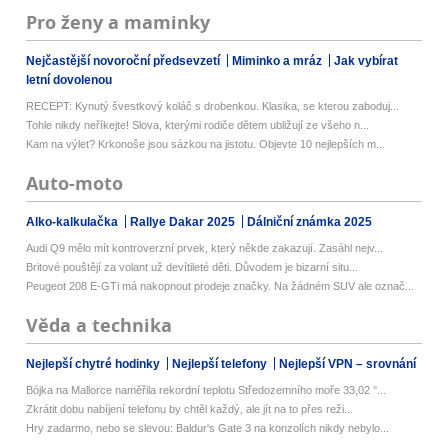
Pro ženy a maminky
Nejčastější novoroční předsevzetí
Miminko a mráz
Jak vybírat
letní dovolenou
RECEPT: Kynutý švestkový koláč s drobenkou. Klasika, se kterou zaboduj...
Tohle nikdy neříkejte! Slova, kterými rodiče dětem ubližují ze všeho n...
Kam na výlet? Krkonoše jsou sázkou na jistotu. Objevte 10 nejlepších m...
Auto-moto
Alko-kalkulačka
Rallye Dakar 2025
Dálniční známka 2025
Audi Q9 mělo mít kontroverzní prvek, který někde zakazují. Zasáhl nejv...
Britové pouštějí za volant už devítileté děti. Důvodem je bizarní situ...
Peugeot 208 E-GTi má nakopnout prodeje značky. Na žádném SUV ale označ...
Věda a technika
Nejlepší chytré hodinky
Nejlepší telefony
Nejlepší VPN – srovnání
Bójka na Mallorce naměřila rekordní teplotu Středozemního moře 33,02 °...
Zkrátit dobu nabíjení telefonu by chtěl každý, ale jít na to přes reži...
Hry zadarmo, nebo se slevou: Baldur's Gate 3 na konzolích nikdy nebylo...