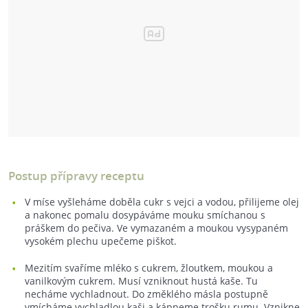
Postup přípravy receptu
V míse vyšleháme doběla cukr s vejci a vodou, přilijeme olej
a nakonec pomalu dosypáváme mouku smíchanou s
práškem do pečiva. Ve vymazaném a moukou vysypaném
vysokém plechu upečeme piškot.
Mezitím svaříme mléko s cukrem, žloutkem, moukou a
vanilkovým cukrem. Musí vzniknout hustá kaše. Tu
necháme vychladnout. Do změklého másla postupně
vmícháme vychladlou kaši a kápneme trošku rumu. Vznikne