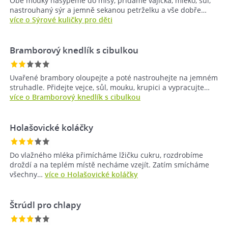
Obě mouky nasypeme do mísy, přidáme vajíčka, mléko, sůl,
nastrouhaný sýr a jemně sekanou petrželku a vše dobře…
více o Sýrové kuličky pro děti
Bramborový knedlík s cibulkou
Uvařené brambory oloupejte a poté nastrouhejte na jemném
struhadle. Přidejte vejce, sůl, mouku, krupici a vypracujte…
více o Bramborový knedlík s cibulkou
Holašovické koláčky
Do vlažného mléka přimícháme lžičku cukru, rozdrobíme
droždí a na teplém místě necháme vzejít. Zatím smícháme
všechny…
více o Holašovické koláčky
Štrúdl pro chlapy