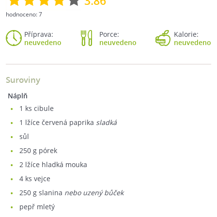
3.86
hodnoceno:
7
Příprava:
Porce:
Kalorie:
neuvedeno
neuvedeno
neuvedeno
Suroviny
Náplň
1
ks cibule
1
lžíce červená paprika
sladká
sůl
250
g pórek
2
lžíce hladká mouka
4
ks vejce
250
g slanina
nebo uzený bůček
pepř mletý