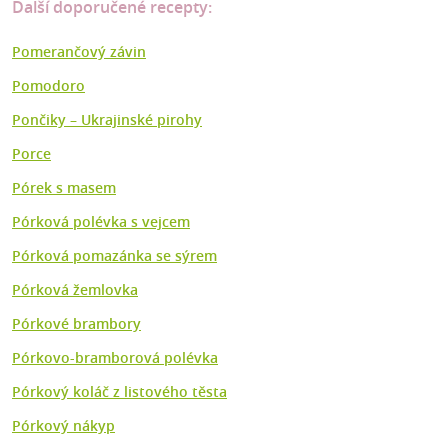
Další doporučené recepty:
Pomerančový závin
Pomodoro
Pončiky – Ukrajinské pirohy
Porce
Pórek s masem
Pórková polévka s vejcem
Pórková pomazánka se sýrem
Pórková žemlovka
Pórkové brambory
Pórkovo-bramborová polévka
Pórkový koláč z listového těsta
Pórkový nákyp