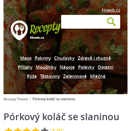
Fitweb.cz
Maso
Pokrmy
Chuťovky
Zdravě i chutně
Přílohy
Moučníky
Nápoje
Polévky
Ostatní
Rýže
Těstoviny
Zeleninové
Mléčné
Recepty Fitweb
Pórkový koláč se slaninou
Pórkový koláč se slaninou