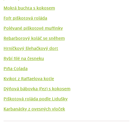
Mokrá buchta s kokosem
Fofr piškotová roláda
Polévané piškotové muffinky
Rebarborový koláč se sněhem
Hrníčkový šlehačkový dort
Rybí filé na česneku
Piña Colada
Kvikot z Raffaelova kotle
Dýňová bábovka (řez) s kokosem
Piškotová roláda podle Lidušky
Karbanátky z ovesných vloček