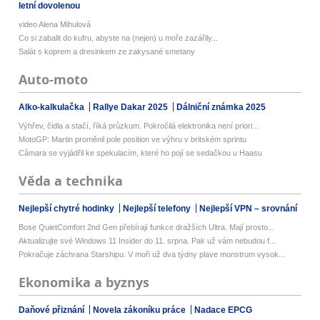
letní dovolenou
video Alena Mihulová
Co si zabalit do kufru, abyste na (nejen) u moře zazářily...
Salát s koprem a dresinkem ze zakysané smetany
Auto-moto
Alko-kalkulačka
Rallye Dakar 2025
Dálniční známka 2025
Výhřev, čidla a stačí, říká průzkum. Pokročilá elektronika není priori...
MotoGP: Martin proměnil pole position ve výhru v britském sprintu
Câmara se vyjádřil ke spekulacím, které ho pojí se sedačkou u Haasu
Věda a technika
Nejlepší chytré hodinky
Nejlepší telefony
Nejlepší VPN – srovnání
Bose QuietComfort 2nd Gen přebírají funkce dražších Ultra. Mají prosto...
Aktualizujte své Windows 11 Insider do 11. srpna. Pak už vám nebudou f...
Pokračuje záchrana Starshipu. V moři už dva týdny plave monstrum vysok...
Ekonomika a byznys
Daňové přiznání
Novela zákoníku práce
Nadace EPCG