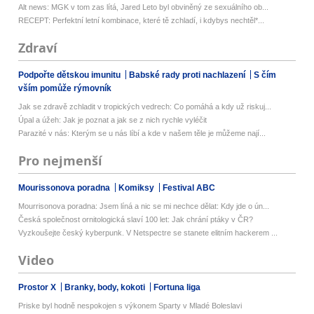
Alt news: MGK v tom zas lítá, Jared Leto byl obviněný ze sexuálního ob...
RECEPT: Perfektní letní kombinace, které tě zchladí, i kdybys nechtěl*...
Zdraví
Podpořte dětskou imunitu
Babské rady proti nachlazení
S čím
vším pomůže rýmovník
Jak se zdravě zchladit v tropických vedrech: Co pomáhá a kdy už riskuj...
Úpal a úžeh: Jak je poznat a jak se z nich rychle vyléčit
Parazité v nás: Kterým se u nás líbí a kde v našem těle je můžeme nají...
Pro nejmenší
Mourissonova poradna
Komiksy
Festival ABC
Mourrisonova poradna: Jsem líná a nic se mi nechce dělat: Kdy jde o ún...
Česká společnost ornitologická slaví 100 let: Jak chrání ptáky v ČR?
Vyzkoušejte český kyberpunk. V Netspectre se stanete elitním hackerem ...
Video
Prostor X
Branky, body, kokoti
Fortuna liga
Priske byl hodně nespokojen s výkonem Sparty v Mladé Boleslavi