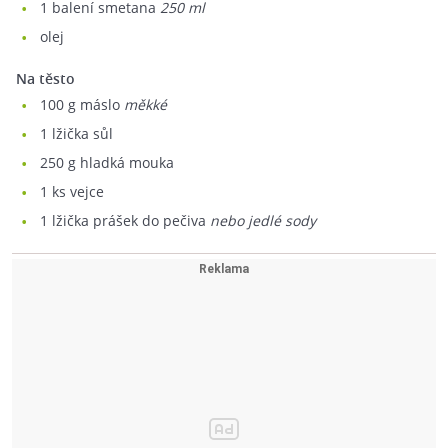
1
balení smetana
250 ml
olej
Na těsto
100
g máslo
měkké
1
lžička sůl
250
g hladká mouka
1
ks vejce
1
lžička prášek do pečiva
nebo jedlé sody