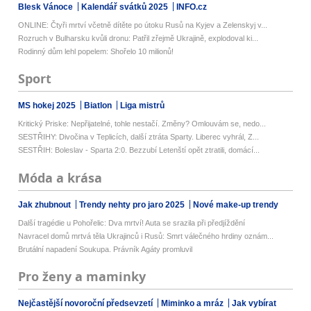
Blesk Vánoce
Kalendář svátků 2025
INFO.cz
ONLINE: Čtyři mrtví včetně dítěte po útoku Rusů na Kyjev a Zelenskyj v...
Rozruch v Bulharsku kvůli dronu: Patřil zřejmě Ukrajině, explodoval ki...
Rodinný dům lehl popelem: Shořelo 10 milionů!
Sport
MS hokej 2025
Biatlon
Liga mistrů
Kritický Priske: Nepřijatelné, tohle nestačí. Změny? Omlouvám se, nedo...
SESTŘIHY: Divočina v Teplicích, další ztráta Sparty. Liberec vyhrál, Z...
SESTŘIH: Boleslav - Sparta 2:0. Bezzubí Letenští opět ztratili, domácí...
Móda a krása
Jak zhubnout
Trendy nehty pro jaro 2025
Nové make-up trendy
Další tragédie u Pohořelic: Dva mrtví! Auta se srazila při předjíždění
Navracel domů mrtvá těla Ukrajinců i Rusů: Smrt válečného hrdiny oznám...
Brutální napadení Soukupa. Právník Agáty promluvil
Pro ženy a maminky
Nejčastější novoroční předsevzetí
Miminko a mráz
Jak vybírat