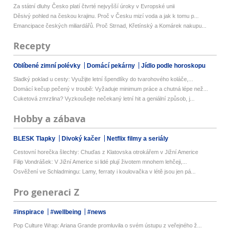
Za státní dluhy Česko platí čtvrté nejvyšší úroky v Evropské unii
Děsivý pohled na českou krajinu. Proč v Česku mizí voda a jak k tomu p...
Emancipace českých miliardářů. Proč Strnad, Křetínský a Komárek nakupu...
Recepty
Oblíbené zimní polévky
Domácí pekárny
Jídlo podle horoskopu
Sladký poklad u cesty: Využijte letní špendlíky do tvarohového koláče,...
Domácí kečup pečený v troubě: Vyžaduje minimum práce a chutná lépe než...
Cuketová zmrzlina? Vyzkoušejte nečekaný letní hit a geniální způsob, j...
Hobby a zábava
BLESK Tlapky
Divoký kačer
Netflix filmy a seriály
Cestovní horečka šlechty: Chuďas z Klatovska otrokářem v Jižní Americe
Filip Vondrášek: V Jižní Americe si lidé plují životem mnohem lehčeji,...
Osvěžení ve Schladmingu: Lamy, ferraty i koulovačka v létě jsou jen pá...
Pro generaci Z
#inspirace
#wellbeing
#news
Pop Culture Wrap: Ariana Grande promluvila o svém ústupu z veřejného ž...