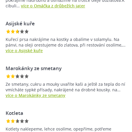
pokrájíme nadrobno a osmažíme na trošce oleje dozlatova.K
cibuli…
více o Omáčka z drůbežích jater
Asijské kuře
Kuřecí prsa nakrájíme na kostky a obalíme v solamylu. Na
pánvi, na oleji orestujeme do zlatova, při restování osolíme,…
více o Asijské kuře
Marokánky ze smetany
Ze smetany, cukru a mouky uvaříte kaši a ještě za tepla do ní
vmícháte sypké přísady, nakrájené na drobné kousky. na…
více o Marokánky ze smetany
Kotleta
Kotlety naklepeme, lehce osolíme, opepříme, potřeme