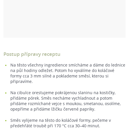
Postup přípravy receptu
Na těsto všechny ingredience smícháme a dáme do lednice
na půl hodiny odležet. Potom ho vyválíme do koláčové
formy cca 3 mm silné a poklademe směsí, kterou si
připravíme.
Na cibulce orestujeme pokrájenou slaninu na kostičky,
přidáme pórek. Směs necháme vychladnout a potom
přidáme rozmíchané vejce s moukou, smetanou, osolíme,
opepříme a přidáme lžičku červené papriky.
Směs vylijeme na těsto do koláčové formy, pečeme v
předehřáté troubě při 170 °C cca 30–40 minut.