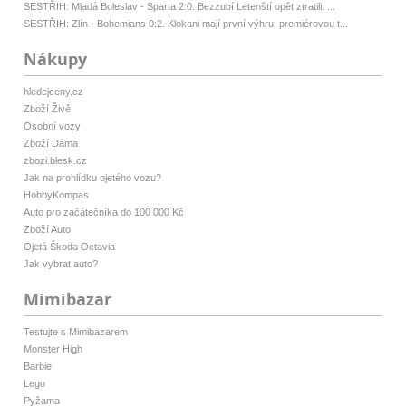
SESTŘIH: Mladá Boleslav - Sparta 2:0. Bezzubí Letenští opět ztratili. ...
SESTŘIH: Zlín - Bohemians 0:2. Klokani mají první výhru, premiérovou t...
Nákupy
hledejceny.cz
Zboží Živě
Osobní vozy
Zboží Dáma
zbozi.blesk.cz
Jak na prohlídku ojetého vozu?
HobbyKompas
Auto pro začátečníka do 100 000 Kč
Zboží Auto
Ojetá Škoda Octavia
Jak vybrat auto?
Mimibazar
Testujte s Mimibazarem
Monster High
Barbie
Lego
Pyžama