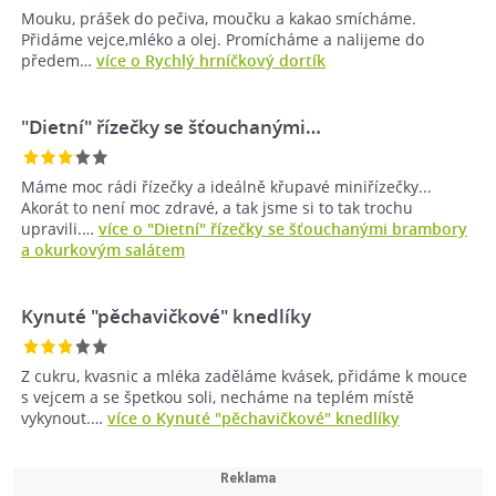
Mouku, prášek do pečiva, moučku a kakao smícháme.
Přidáme vejce,mléko a olej. Promícháme a nalijeme do
předem…
více o Rychlý hrníčkový dortík
"Dietní" řízečky se šťouchanými…
Máme moc rádi řízečky a ideálně křupavé miniřízečky...
Akorát to není moc zdravé, a tak jsme si to tak trochu
upravili.…
více o "Dietní" řízečky se šťouchanými brambory
a okurkovým salátem
Kynuté "pěchavičkové" knedlíky
Z cukru, kvasnic a mléka zaděláme kvásek, přidáme k mouce
s vejcem a se špetkou soli, necháme na teplém místě
vykynout.…
více o Kynuté "pěchavičkové" knedlíky