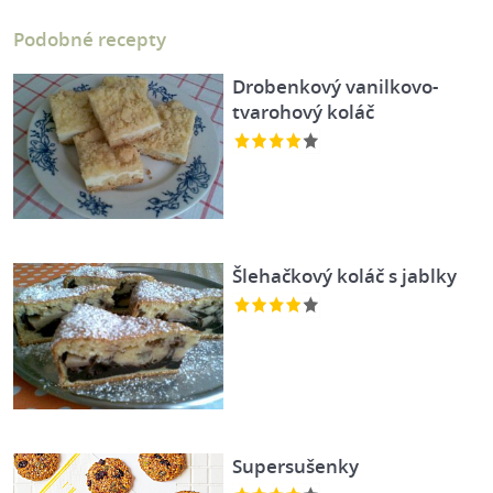
Podobné recepty
Drobenkový vanilkovo-
tvarohový koláč
Šlehačkový koláč s jablky
Supersušenky