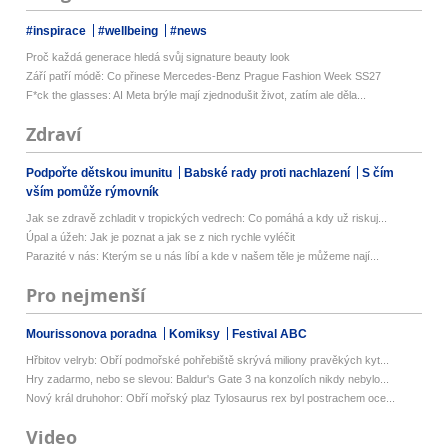
#inspirace
#wellbeing
#news
Proč každá generace hledá svůj signature beauty look
Září patří módě: Co přinese Mercedes-Benz Prague Fashion Week SS27
F*ck the glasses: AI Meta brýle mají zjednodušit život, zatím ale děla...
Zdraví
Podpořte dětskou imunitu
Babské rady proti nachlazení
S čím
vším pomůže rýmovník
Jak se zdravě zchladit v tropických vedrech: Co pomáhá a kdy už riskuj...
Úpal a úžeh: Jak je poznat a jak se z nich rychle vyléčit
Parazité v nás: Kterým se u nás líbí a kde v našem těle je můžeme nají...
Pro nejmenší
Mourissonova poradna
Komiksy
Festival ABC
Hřbitov velryb: Obří podmořské pohřebiště skrývá miliony pravěkých kyt...
Hry zadarmo, nebo se slevou: Baldur's Gate 3 na konzolích nikdy nebylo...
Nový král druhohor: Obří mořský plaz Tylosaurus rex byl postrachem oce...
Video