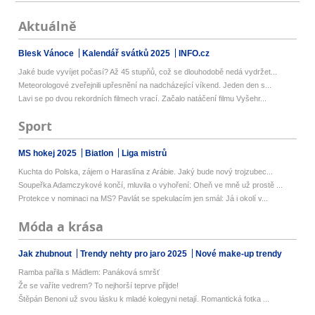
Aktuálně
Blesk Vánoce
Kalendář svátků 2025
INFO.cz
Jaké bude vyvíjet počasí? Až 45 stupňů, což se dlouhodobě nedá vydržet...
Meteorologové zveřejnili upřesnění na nadcházející víkend. Jeden den s...
Lavi se po dvou rekordních filmech vrací. Začalo natáčení filmu Vyšehr...
Sport
MS hokej 2025
Biatlon
Liga mistrů
Kuchta do Polska, zájem o Haraslína z Arábie. Jaký bude nový trojzubec...
Soupeřka Adamczykové končí, mluvila o vyhoření: Oheň ve mně už prostě ...
Protekce v nominaci na MS? Pavlát se spekulacím jen smál: Já i okolí v...
Móda a krása
Jak zhubnout
Trendy nehty pro jaro 2025
Nové make-up trendy
Ramba pařila s Mádlem: Panáková smršť
Že se vaříte vedrem? To nejhorší teprve přijde!
Štěpán Benoni už svou lásku k mladé kolegyni netají. Romantická fotka ...