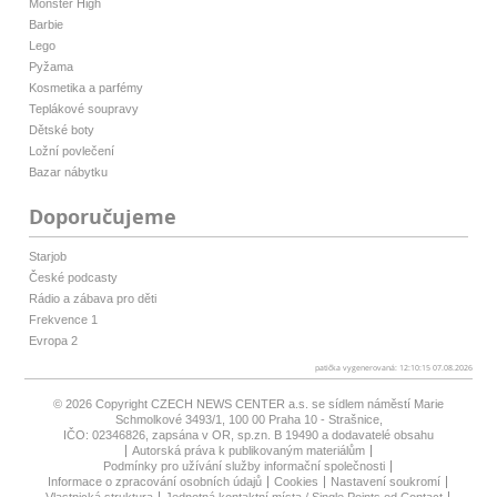
Monster High
Barbie
Lego
Pyžama
Kosmetika a parfémy
Teplákové soupravy
Dětské boty
Ložní povlečení
Bazar nábytku
Doporučujeme
Starjob
České podcasty
Rádio a zábava pro děti
Frekvence 1
Evropa 2
patička vygenerovaná: 12:10:15 07.08.2026
© 2026 Copyright
CZECH NEWS CENTER a.s.
se sídlem náměstí Marie
Schmolkové 3493/1, 100 00 Praha 10 - Strašnice,
IČO: 02346826, zapsána v OR, sp.zn. B 19490 a dodavatelé obsahu
Autorská práva k publikovaným materiálům
Podmínky pro užívání služby informační společnosti
Informace o zpracování osobních údajů
Cookies
Nastavení soukromí
Vlastnická struktura
Jednotná kontaktní místa / Single Points od Contact