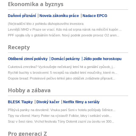
Ekonomika a byznys
Daňové přiznání
Novela zákoníku práce
Nadace EPCG
(Ne)tradiční léto z pohledu dluhopisového investora
Levnější MHD v Praze se vrací. Kdo má od srpna nárok na měsíční kupón ...
PPF spojila síly s globálním hráčem. Nový podnik povede provoz O2 aren...
Recepty
Oblíbené zimní polévky
Domácí pekárny
Jídlo podle horoskopu
Cuketová zmrzlina? Vyzkoušejte nečekaný letní hit a geniální způsob, j...
Rychlé buchty s broskvemi: 5 receptů na sladké letní moučníky, které m...
Oopsie bread: Proteinové pečivo lehké jako obláček zvládnete připravit...
Hobby a zábava
BLESK Tlapky
Divoký kačer
Netflix filmy a seriály
Přibývá paniky na dovolené: Vnuka paní Soni v hotelu poštípaly štěnice...
Tipy na víkend: Harry Potter na výstavě! Folklor, bitvy i setkání vodn...
Sraz v šest ráno. Vrchol festivalu Tóny Dolomit zazní za úsvitu ve 300...
Pro generaci Z