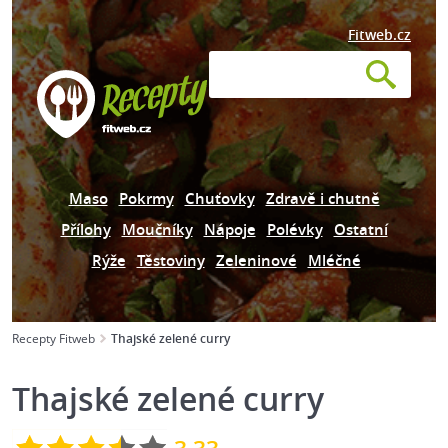
Fitweb.cz
Maso
Pokrmy
Chuťovky
Zdravě i chutně
Přílohy
Moučníky
Nápoje
Polévky
Ostatní
Rýže
Těstoviny
Zeleninové
Mléčné
Recepty Fitweb
Thajské zelené curry
Thajské zelené curry