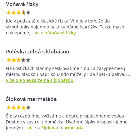
Voňavé řízky
Jde v podstatě o klasické řízky. Vtip je v tom, že do
strouhanky najemno nastrouháme tvarůžky. Takže maso
naklepeme,…
více o Voňavé řízky
Polévka zelná s klobásou
Na kostičkách slaniny zesklovatíme cibuli a zasypeemee ji
mletou sladkou paprikou.(Kdo může, přidá špetku pálivé.)…
více o Polévka zelná s klobásou
Šípková marmeláda
Šípky rozpůlíme, vyčistíme a dobře propláchneme vodou.
Dusíme v kastrolu doměkka. Uvařené šípky propasírujeme
jemným…
více o Šípková marmeláda