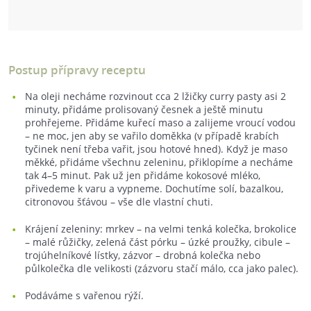
Postup přípravy receptu
Na oleji necháme rozvinout cca 2 lžičky curry pasty asi 2
minuty, přidáme prolisovaný česnek a ještě minutu
prohřejeme. Přidáme kuřecí maso a zalijeme vroucí vodou
– ne moc, jen aby se vařilo doměkka (v případě krabích
tyčinek není třeba vařit, jsou hotové hned). Když je maso
měkké, přidáme všechnu zeleninu, přiklopíme a necháme
tak 4–5 minut. Pak už jen přidáme kokosové mléko,
přivedeme k varu a vypneme. Dochutíme solí, bazalkou,
citronovou šťávou – vše dle vlastní chuti.
Krájení zeleniny: mrkev – na velmi tenká kolečka, brokolice
– malé růžičky, zelená část pórku – úzké proužky, cibule –
trojúhelníkové lístky, zázvor – drobná kolečka nebo
půlkolečka dle velikosti (zázvoru stačí málo, cca jako palec).
Podáváme s vařenou rýží.