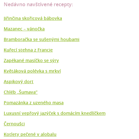
Nedávno navštívené recepty:
Jiřinčina skořicová bábovka
Mazanec –⁠ vánočka
Bramboračka se sušenými houbami
Kuřecí stehna z Francie
Zapékané masíčko se sýry
Květáková polévka s mrkví
Aspikový dort
Chléb „Šumava“
Pomazánka z uzeného masa
Luxusní vepřový jazýček s domácím knedlíčkem
Černoušci
Kotlety pečené v alobalu