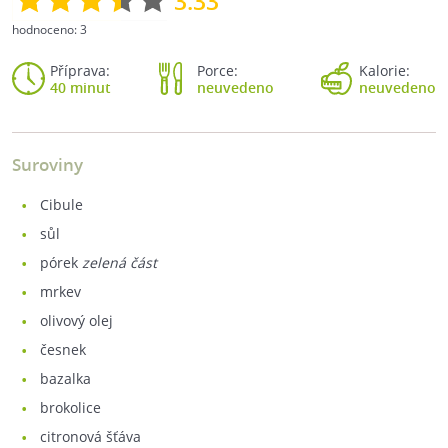
3.33
hodnoceno:
3
Příprava:
Porce:
Kalorie:
40 minut
neuvedeno
neuvedeno
Suroviny
cibule
sůl
pórek
zelená část
mrkev
olivový olej
česnek
bazalka
brokolice
citronová šťáva