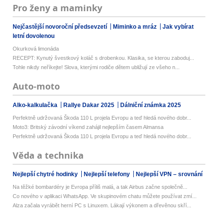
Pro ženy a maminky
Nejčastější novoroční předsevzetí
Miminko a mráz
Jak vybírat
letní dovolenou
Okurková limonáda
RECEPT: Kynutý švestkový koláč s drobenkou. Klasika, se kterou zaboduj...
Tohle nikdy neříkejte! Slova, kterými rodiče dětem ubližují ze všeho n...
Auto-moto
Alko-kalkulačka
Rallye Dakar 2025
Dálniční známka 2025
Perfektně udržovaná Škoda 110 L projela Evropu a teď hledá nového dobr...
Moto3: Britský závodní víkend zahájil nejlepším časem Almansa
Perfektně udržovaná Škoda 110 L projela Evropu a teď hledá nového dobr...
Věda a technika
Nejlepší chytré hodinky
Nejlepší telefony
Nejlepší VPN – srovnání
Na těžké bombardéry je Evropa příliš malá, a tak Airbus začne společně...
Co nového v aplikaci WhatsApp. Ve skupinovém chatu můžete používat zmí...
Alza začala vyrábět herní PC s Linuxem. Lákají výkonem a dřevěnou skří...