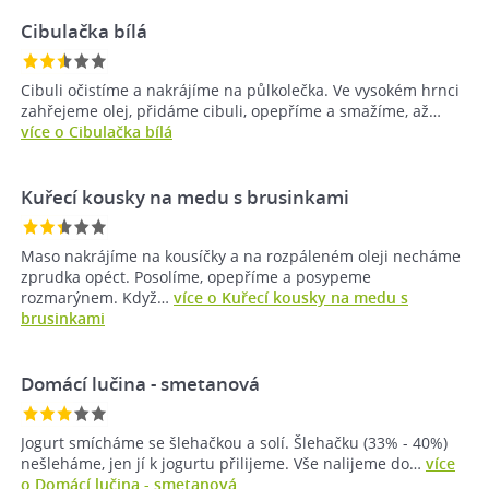
Cibulačka bílá
Cibuli očistíme a nakrájíme na půlkolečka. Ve vysokém hrnci
zahřejeme olej, přidáme cibuli, opepříme a smažíme, až…
více o Cibulačka bílá
Kuřecí kousky na medu s brusinkami
Maso nakrájíme na kousíčky a na rozpáleném oleji necháme
zprudka opéct. Posolíme, opepříme a posypeme
rozmarýnem. Když…
více o Kuřecí kousky na medu s
brusinkami
Domácí lučina - smetanová
Jogurt smícháme se šlehačkou a solí. Šlehačku (33% - 40%)
nešleháme, jen jí k jogurtu přilijeme. Vše nalijeme do…
více
o Domácí lučina - smetanová