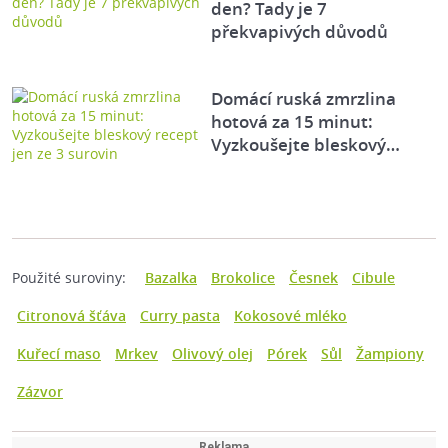
den? Tady je 7
překvapivých důvodů
Domácí ruská zmrzlina
hotová za 15 minut:
Vyzkoušejte bleskový…
Použité suroviny:
Bazalka
Brokolice
Česnek
Cibule
Citronová šťáva
Curry pasta
Kokosové mléko
Kuřecí maso
Mrkev
Olivový olej
Pórek
Sůl
Žampiony
Zázvor