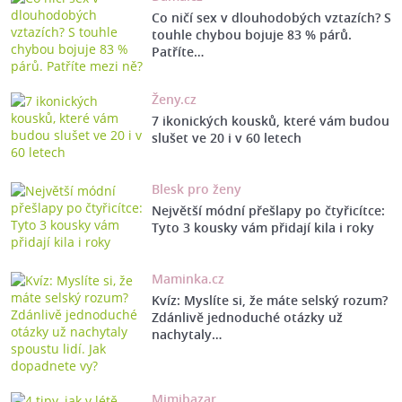
Co ničí sex v dlouhodobých vztazích? S
touhle chybou bojuje 83 % párů.
Patříte…
Ženy.cz
7 ikonických kousků, které vám budou
slušet ve 20 i v 60 letech
Blesk pro ženy
Největší módní přešlapy po čtyřicítce:
Tyto 3 kousky vám přidají kila i roky
Maminka.cz
Kvíz: Myslíte si, že máte selský rozum?
Zdánlivě jednoduché otázky už
nachytaly…
Mimibazar