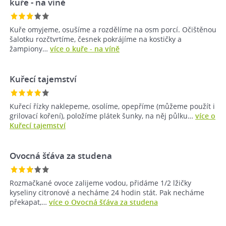
kuře - na víně
Kuře omyjeme, osušíme a rozdělíme na osm porcí. Očištěnou
šalotku rozčtvrtíme, česnek pokrájíme na kostičky a
žampiony…
více o kuře - na víně
Kuřecí tajemství
Kuřecí řízky naklepeme, osolíme, opepříme (můžeme použít i
grilovací koření), položíme plátek šunky, na něj půlku…
více o
Kuřecí tajemství
Ovocná šťáva za studena
Rozmačkané ovoce zalijeme vodou, přidáme 1/2 lžičky
kyseliny citronové a necháme 24 hodin stát. Pak necháme
překapat,…
více o Ovocná šťáva za studena