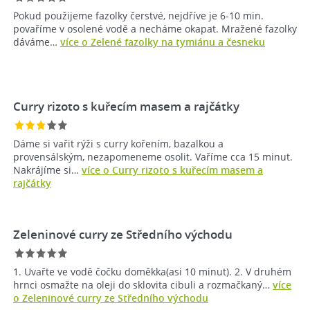
Pokud použijeme fazolky čerstvé, nejdříve je 6-10 min.
povaříme v osolené vodě a necháme okapat. Mražené fazolky
dáváme…
více o Zelené fazolky na tymiánu a česneku
Curry rizoto s kuřecím masem a rajčátky
Dáme si vařit rýži s curry kořením, bazalkou a
provensálským, nezapomeneme osolit. Vaříme cca 15 minut.
Nakrájíme si…
více o Curry rizoto s kuřecím masem a
rajčátky
Zeleninové curry ze Středního východu
1. Uvařte ve vodě čočku doměkka(asi 10 minut). 2. V druhém
hrnci osmažte na oleji do sklovita cibuli a rozmačkaný…
více
o Zeleninové curry ze Středního východu