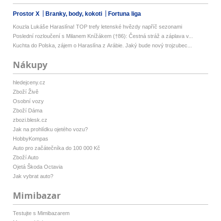
Prostor X
Branky, body, kokoti
Fortuna liga
Kouzla Lukáše Haraslína! TOP trefy letenské hvězdy napříč sezonami
Poslední rozloučení s Milanem Knížákem (†86): Čestná stráž a záplava v...
Kuchta do Polska, zájem o Haraslína z Arábie. Jaký bude nový trojzubec...
Nákupy
hledejceny.cz
Zboží Živě
Osobní vozy
Zboží Dáma
zbozi.blesk.cz
Jak na prohlídku ojetého vozu?
HobbyKompas
Auto pro začátečníka do 100 000 Kč
Zboží Auto
Ojetá Škoda Octavia
Jak vybrat auto?
Mimibazar
Testujte s Mimibazarem